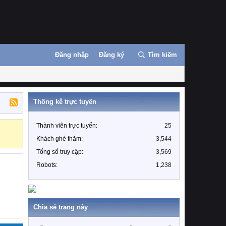
Đăng nhập
Đăng ký
Tìm kiếm
Thống kê trực tuyến
Thành viên trực tuyến
25
Những nhiệm 
Khách ghé thăm
3,544
Tổng số truy cập
3,569
Robots
1,238
Chia sẻ trang này