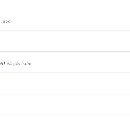
 trước
OST
Vài giây trước