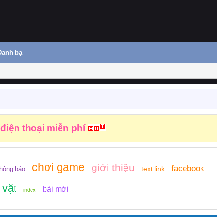
Danh bạ
 điện thoại miễn phí
chơi game
giới thiệu
facebook
text link
thông báo
 vặt
bài mới
index