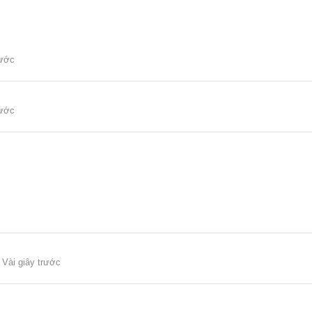
rước
rước
Vài giây trước