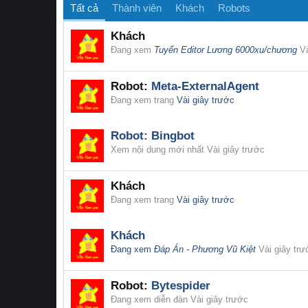
Tất cả
Thành viên
Khách
Robots
Khách
Đang xem
Tuyển Editor Lương 6000xu/chương
Và
Robot:
Meta-ExternalAgent
Đang xem trang
Vài giây trước
Robot:
Bingbot
Xem nội dung mới nhất
Vài giây trước
Khách
Đang xem trang
Vài giây trước
Khách
Đang xem
Đáp Án - Phương Vũ Kiệt
Vài giây trư
Robot:
Bytespider
Đang xem diễn đàn
Vài giây trước