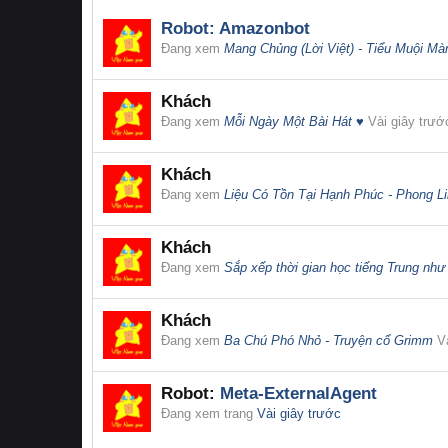
Robot:
Amazonbot
Đang xem
Mang Chủng (Lời Việt) - Tiểu Muội Mà
Khách
Đang xem
Mỗi Ngày Một Bài Hát ♥
Vài giây trướ
Khách
Đang xem
Liệu Có Tồn Tại Hạnh Phúc - Phong L
Khách
Đang xem
Sắp xếp thời gian học tiếng Trung như
Khách
Đang xem
Ba Chú Phó Nhỏ - Truyện cổ Grimm
V
Robot:
Meta-ExternalAgent
Đang xem trang
Vài giây trước