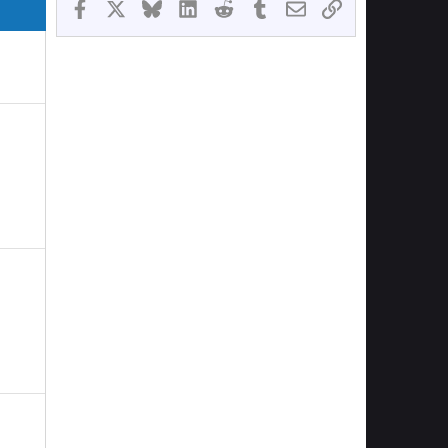
Facebook
X
Bluesky
LinkedIn
Reddit
Tumblr
Email
Link