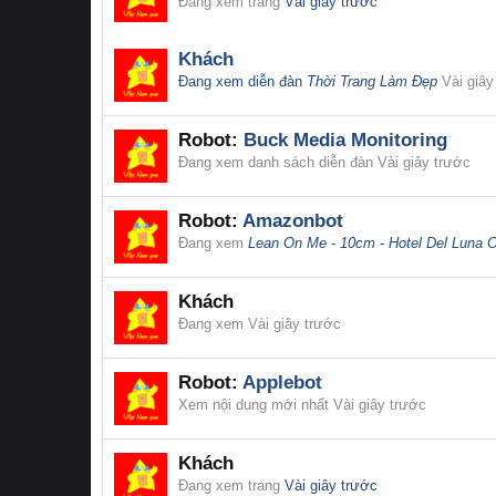
Đang xem trang
Vài giây trước
Khách
Đang xem diễn đàn
Thời Trang Làm Đẹp
Vài giây
Robot:
Buck Media Monitoring
Đang xem danh sách diễn đàn
Vài giây trước
Robot:
Amazonbot
Đang xem
Lean On Me - 10cm - Hotel Del Luna 
Khách
Đang xem
Vài giây trước
Robot:
Applebot
Xem nội dung mới nhất
Vài giây trước
Khách
Đang xem trang
Vài giây trước