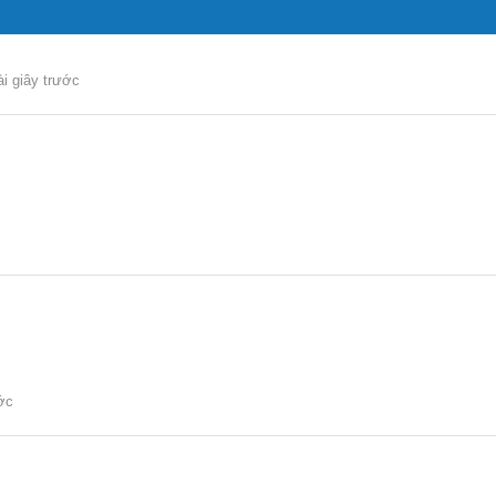
i giây trước
ớc