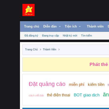
Trang chủ
Diễn đàn
Tiện ích
Thành viên
Đã đăng ký
Đang truy cập
Nhật ký mới
Tìm kiếm
Trang Chủ
Thành Viên
Phát thẻ
Đặt quảng cáo
miễn phí
kiếm tiền
ăn
BOT giao dịch
thẻ điện thoại
cách viết bài