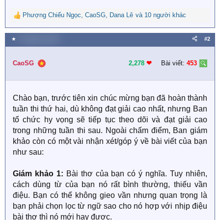
Phượng Chiếu Ngọc
,
CaoSG
,
Dana Lê
và 10 người khác
R
e
a
★
6 Tháng hai 2024
#2
c
t
i
CaoSG
2,278
❤︎
Bài viết:
453
o
n
s
Chào bạn, trước tiên xin chúc mừng bạn đã hoàn thành
:
tuần thi thứ hai, dù không đạt giải cao nhất, nhưng Ban
tổ chức hy vọng sẽ tiếp tục theo dõi và đạt giải cao
trong những tuần thi sau. Ngoài chấm điểm, Ban giám
khảo còn có một vài nhận xét/góp ý về bài viết của bạn
như sau:
Giám khảo 1:
Bài thơ của bạn có ý nghĩa. Tuy nhiên,
cách dùng từ của bạn nó rất bình thường, thiếu vần
điệu. Bạn có thể không gieo vần nhưng quan trọng là
bạn phải chọn lọc từ ngữ sao cho nó hợp với nhịp điệu
bài thơ thì nó mới hay được.