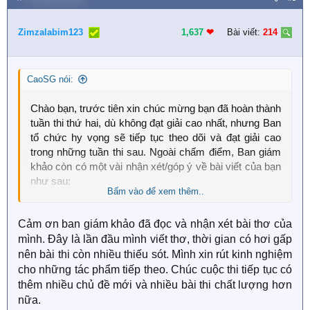
c
t
i
Zimzalabim123
1,637
❤︎
Bài viết:
214
o
n
s
CaoSG nói:
:
Chào bạn, trước tiên xin chúc mừng bạn đã hoàn thành
tuần thi thứ hai, dù không đạt giải cao nhất, nhưng Ban
tổ chức hy vọng sẽ tiếp tục theo dõi và đạt giải cao
trong những tuần thi sau. Ngoài chấm điểm, Ban giám
khảo còn có một vài nhận xét/góp ý về bài viết của bạn
như sau:
Bấm vào để xem thêm..
Giám khảo 1:
Bài thơ của bạn có ý nghĩa. Tuy nhiên,
Cảm ơn ban giám khảo đã đọc và nhận xét bài thơ của
cách dùng từ của bạn nó rất bình thường, thiếu vần
mình. Đây là lần đầu mình viết thơ, thời gian có hơi gấp
điệu. Bạn có thể không gieo vần nhưng quan trọng là
bạn phải chọn lọc từ ngữ sao cho nó hợp với nhịp điệu
nên bài thi còn nhiều thiếu sót. Mình xin rút kinh nghiệm
bài thơ thì nó mới hay được.
cho những tác phẩm tiếp theo. Chúc cuộc thi tiếp tục có
thêm nhiều chủ đề mới và nhiều bài thi chất lượng hơn
Ví dụ:
nữa.