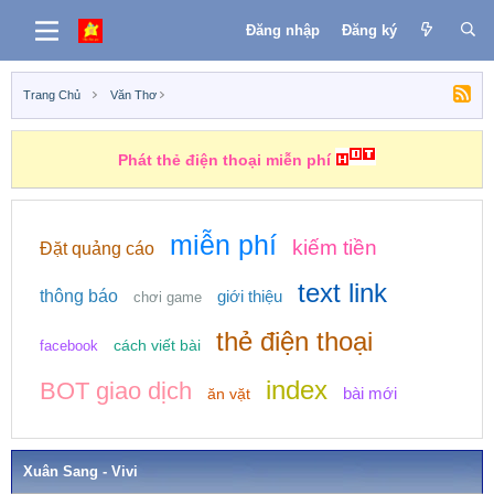
Đăng nhập
Đăng ký
Trang Chủ
Văn Thơ
Phát thẻ điện thoại miễn phí
miễn phí
kiếm tiền
Đặt quảng cáo
text link
thông báo
giới thiệu
chơi game
thẻ điện thoại
cách viết bài
facebook
index
BOT giao dịch
bài mới
ăn vặt
Xuân Sang - Vivi