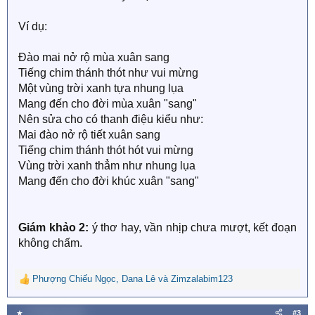
Ví dụ:
Đào mai nở rộ mùa xuân sang
Tiếng chim thánh thót như vui mừng
Một vùng trời xanh tựa nhung lụa
Mang đến cho đời mùa xuân "sang"
Nên sửa cho có thanh điệu kiểu như:
Mai đào nở rộ tiết xuân sang
Tiếng chim thánh thót hót vui mừng
Vùng trời xanh thẳm như nhung lụa
Mang đến cho đời khúc xuân "sang"
Giám khảo 2:
ý thơ hay, vần nhịp chưa mượt, kết đoạn
không chấm.
Phượng Chiếu Ngọc
,
Dana Lê
và
Zimzalabim123
R
e
a
★
6 Tháng hai 2024
#3