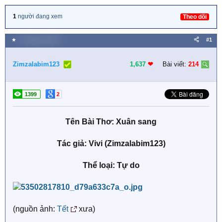
1
người đang xem
Theo dõi
★
1 Tháng hai 2024
#1
Zimzalabim123
1,637
❤︎
Bài viết:
214
1399
2
Tên Bài Thơ: Xuân sang
Tác giả: Vivi (Zimzalabim123)
Thể loại: Tự do
(nguồn ảnh:
Tết
xưa)