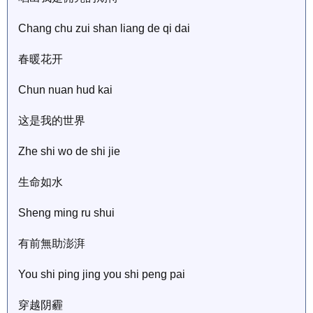
Chang chu zui shan liang de qi dai
春暖花开
Chun nuan hud kai
这是我的世界
Zhe shi wo de shi jie
生命如水
Sheng ming ru shui
有前無助澎湃
You shi ping jing you shi peng pai
穿越阴霾