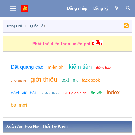
Đăng nhập
Đăng ký
Trang Chủ
Quốc Tế
Phát thẻ điện thoại miễn phí
kiếm tiền
Đặt quảng cáo
miễn phí
thông báo
giới thiệu
text link
facebook
chơi game
index
cách viết bài
ăn vặt
BOT giao dịch
thẻ điện thoại
bài mới
Xuân Ấm Hoa Nở - Thái Từ Khôn