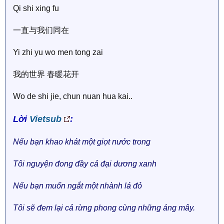
Qi shi xing fu
一直与我们同在
Yi zhi yu wo men tong zai
我的世界 春暖花开
Wo de shi jie, chun nuan hua kai..
Lời
Vietsub
:
Nếu bạn khao khát một giọt nước trong
Tôi nguyện đong đầy cả đại dương xanh
Nếu bạn muốn ngắt một nhành lá đỏ
Tôi sẽ đem lại cả rừng phong cùng những áng mây.