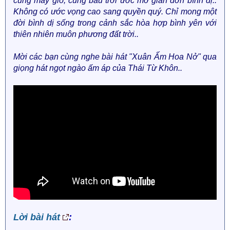
cùng mây gió, cùng bầu trời ước mơ giản đơn bình dị..
Không có ước vọng cao sang quyền quý. Chỉ mong một
đời bình dị sống trong cảnh sắc hòa hợp bình yên với
thiên nhiên muôn phương đất trời..
Mời các bạn cùng nghe bài hát "Xuân Ấm Hoa Nở" qua
giọng hát ngọt ngào ấm áp của Thái Từ Khôn..
Lời bài hát
: