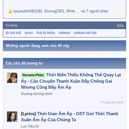
laoyeutinh061192
,
Dương2301
,
Mình là Chi
và 7 người khác
R
e
a
Từ khóa:
Sửa
c
T
lời bài hát
lyrics
thái từ khôn
vietsub
vietsub bài hát
t
ừ
i
k
o
h
Những người đang xem chủ đề này
n
ó
a
s
:
Các chủ đề tương tự
Thời Niên Thiếu Không Thể Quay Lại
Review Phim
Ấy - Câu Chuyện Thanh Xuân Đầy Chông Gai
Nhưng Cũng Đầy Ấm Áp
Dương dương minh
7 Tháng hai 2025
[Lyrics]
Thời Gian Ấm Áp - OST Gửi Thời Thanh
Xuân Ấm Áp Của Chúng Ta
Lạc Tiêu Di