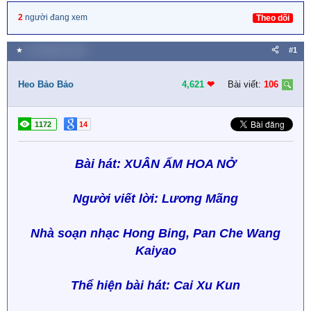
2
người đang xem
Theo dõi
★
16 Tháng ba 2023
#1
Heo Bảo Bảo
4,621
❤︎
Bài viết:
106
1172
14
Bài hát: XUÂN ẤM HOA NỞ
Người viết lời: Lương Mãng
Nhà soạn nhạc Hong Bing, Pan Che Wang
Kaiyao
Thể hiện bài hát: Cai Xu Kun