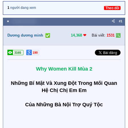
1
người đang xem
Theo dõi
★
1 Tháng chín 2024
#1
Dương dương minh
14,368
❤︎
Bài viết:
1531
3165
190
Why Women Kill Mùa 2
Những Bí Mật Và Xung Đột Trong Mối Quan
Hệ Chị Chị Em Em
Của Những Bà Nội Trợ Quý Tộc