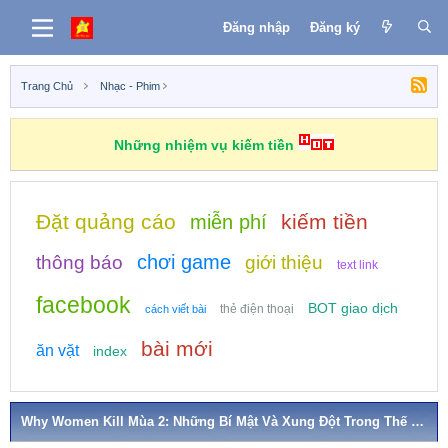
Đăng nhập
Đăng ký
Trang Chủ
Nhạc - Phim
Những nhiệm vụ kiếm tiền
Đặt quảng cáo
kiếm tiền
miễn phí
chơi game
thông báo
giới thiệu
text link
facebook
BOT giao dịch
thẻ điện thoại
cách viết bài
bài mới
ăn vặt
index
Why Women Kill Mùa 2: Những Bí Mật Và Xung Đột Trong Thế Giới Phụ Nữ