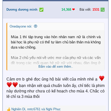
c
t
i
Dương dương minh
14,368
❤︎
Bài viết:
1531
o
n
s
Onedayone nói:
:
Mùa 1 thì tập trung vào hôn nhân nam nữ là chính và
bài học là phụ nữ có thể tự làm chủ bản thân mà không
dựa vào chồng.
Mùa 2 chủ yếu nói về ước mơ của phụ nữ và các vấn
đề trong các mối quan hệ nữ nữ với nhau, đàn ông ở
Bấm vào để xem thêm..
mùa 2 không được viết nhiều
Mùa 3 thì nâng tầm lên về việc đồng tính, tình nghĩa
Cảm ơn b ghé đọc ủng hộ bài viết của mình nhé ạ
người thân trong hôn nhân chứ không chỉ là mqh vợ
bạn nhận xét quá chuẩn luôn ấy, chỉ tiếc là phim
chồng, cũng có nói về ngoại tình và vấn đề con cái
này dường như chưa có kế hoạch cho mùa 4. Chắc có
nhưng chủ yếu là khắc học hôn nhân không chỉ có tình
lẽ chỉ ra 3 mùa thôi
yêu mà còn có tình thân và sưn tự do trưởng thành ở
trong đó
Nghiên Di
,
nntc6761
và
Nghi Phuc