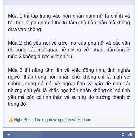
o
n
s
Mùa 1 thì tập trung vào hôn nhân nam nữ là chính và
:
bài học là phụ nữ có thể tự làm chủ bản thân mà không
dựa vào chồng.
Mùa 2 chủ yếu nói về ước mơ của phụ nữ và các vấn
đề trong các mối quan hệ nữ nữ với nhau, đàn ông ở
mùa 2 không được viết nhiều
Mùa 3 thì nâng tầm lên về việc đồng tính, tình nghĩa
người thân trong hôn nhân chứ không chỉ là mqh vợ
chồng, cũng có nói về ngoại tình và vấn đề con cái
nhưng chủ yếu là khắc học hôn nhân không chỉ có tình
yêu mà còn có tình thân và sưn tự do trưởng thành ở
trong đó
Nghi Phuc
,
Dương dương minh
và
Hudson
R
e
a
★
22 Tháng năm 2025
#5