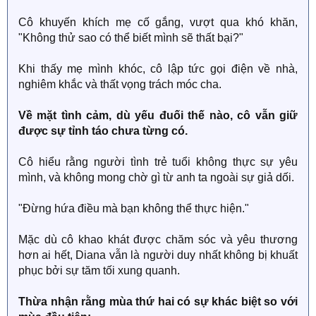
Cô khuyến khích mẹ cố gắng, vượt qua khó khăn,
"Không thử sao có thể biết mình sẽ thất bại?"
Khi thấy mẹ mình khóc, cô lập tức gọi điện về nhà,
nghiêm khắc và thất vọng trách móc cha.
Về mặt tình cảm, dù yếu đuối thế nào, cô vẫn giữ
được sự tỉnh táo chưa từng có.
Cô hiểu rằng người tình trẻ tuổi không thực sự yêu
mình, và không mong chờ gì từ anh ta ngoài sự giả dối.
"Đừng hứa điều mà bạn không thể thực hiện."
Mặc dù cô khao khát được chăm sóc và yêu thương
hơn ai hết, Diana vẫn là người duy nhất không bị khuất
phục bởi sự tăm tối xung quanh.
Thừa nhận rằng mùa thứ hai có sự khác biệt so với