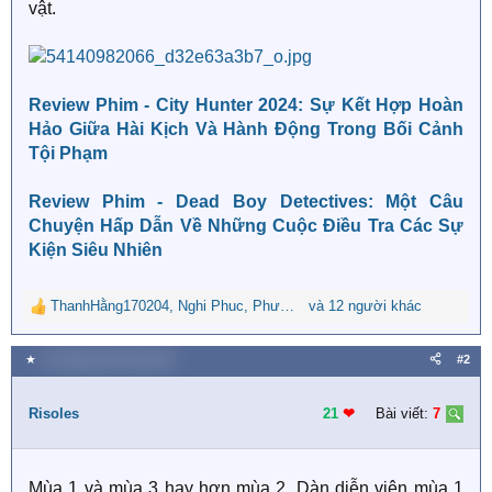
vật.
Review Phim - City Hunter 2024: Sự Kết Hợp Hoàn
Hảo Giữa Hài Kịch Và Hành Động Trong Bối Cảnh
Tội Phạm
Review Phim - Dead Boy Detectives: Một Câu
Chuyện Hấp Dẫn Về Những Cuộc Điều Tra Các Sự
Kiện Siêu Nhiên
ThanhHằng170204
,
Nghi Phuc
,
Phượng Chiếu Ngọc
và 12 người khác
R
e
a
★
14 Tháng mười một 2024
#2
c
t
i
Risoles
21
❤︎
Bài viết:
7
o
n
s
Mùa 1 và mùa 3 hay hơn mùa 2. Dàn diễn viên mùa 1
: