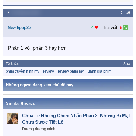
R
e
a
★
24 Tháng sáu 2025
#6
c
t
i
New kpop25
4
❤︎
Bài viết:
6
o
n
s
Phần 1 với phần 3 hay hơn
:
Từ khóa:
Sửa
T
phim truyền hình mỹ
review
review phim mỹ
đánh giá phim
ừ
k
h
Những người đang xem chủ đề này
ó
a
Similar threads
Chúa Tể Những Chiếc Nhẫn Phần 2: Những Bí Mật
Chưa Được Tiết Lộ
Dương dương minh