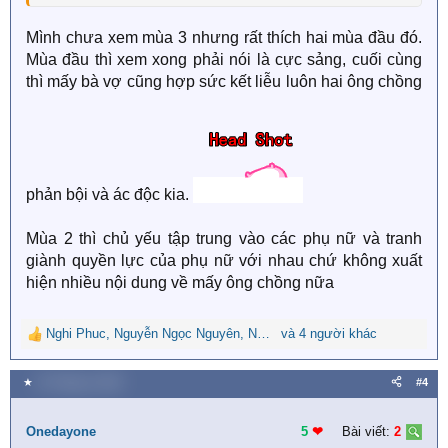
Mình chưa xem mùa 3 nhưng rất thích hai mùa đầu đó.
Mùa đầu thì xem xong phải nói là cực sảng, cuối cùng
thì mấy bà vợ cũng hợp sức kết liễu luôn hai ông chồng
phản bội và ác độc kia.
Mùa 2 thì chủ yếu tập trung vào các phụ nữ và tranh
giành quyền lực của phụ nữ với nhau chứ không xuất
hiện nhiều nội dung về mấy ông chồng nữa
Nghi Phuc
,
Nguyễn Ngọc Nguyên
,
Nghiên Di
và 4 người khác
R
e
a
★
15 Tháng tư 2025
#4
c
t
i
Onedayone
5
❤︎
Bài viết:
2