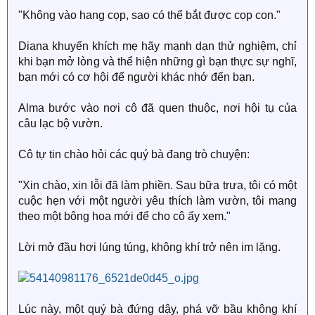
"Không vào hang cọp, sao có thể bắt được cọp con."
Diana khuyến khích mẹ hãy mạnh dạn thử nghiệm, chỉ
khi bạn mở lòng và thể hiện những gì bạn thực sự nghĩ,
bạn mới có cơ hội để người khác nhớ đến bạn.
Alma bước vào nơi cô đã quen thuộc, nơi hội tụ của
câu lạc bộ vườn.
Cô tự tin chào hỏi các quý bà đang trò chuyện:
"Xin chào, xin lỗi đã làm phiền. Sau bữa trưa, tôi có một
cuộc hẹn với một người yêu thích làm vườn, tôi mang
theo một bông hoa mới để cho cô ấy xem."
Lời mở đầu hơi lúng túng, không khí trở nên im lặng.
Lúc này, một quý bà đứng dậy, phá vỡ bầu không khí