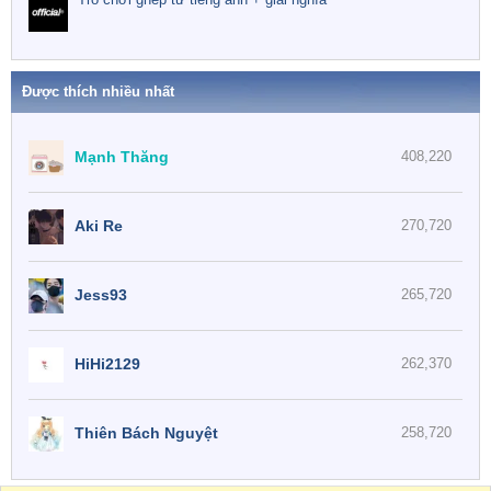
Được thích nhiều nhất
Mạnh Thăng
408,220
Aki Re
270,720
Jess93
265,720
HiHi2129
262,370
Thiên Bách Nguyệt
258,720