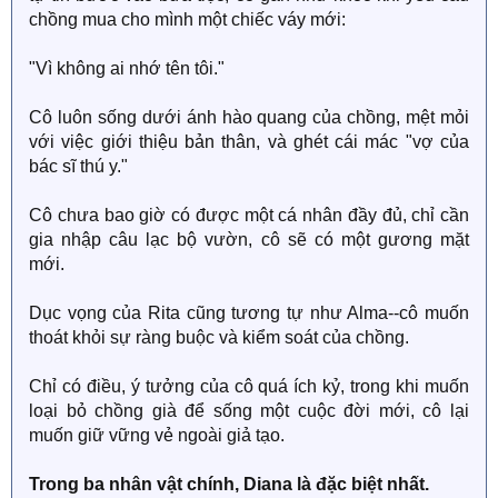
chồng mua cho mình một chiếc váy mới:
"Vì không ai nhớ tên tôi."
Cô luôn sống dưới ánh hào quang của chồng, mệt mỏi
với việc giới thiệu bản thân, và ghét cái mác "vợ của
bác sĩ thú y."
Cô chưa bao giờ có được một cá nhân đầy đủ, chỉ cần
gia nhập câu lạc bộ vườn, cô sẽ có một gương mặt
mới.
Dục vọng của Rita cũng tương tự như Alma--cô muốn
thoát khỏi sự ràng buộc và kiểm soát của chồng.
Chỉ có điều, ý tưởng của cô quá ích kỷ, trong khi muốn
loại bỏ chồng già để sống một cuộc đời mới, cô lại
muốn giữ vững vẻ ngoài giả tạo.
Trong ba nhân vật chính, Diana là đặc biệt nhất.