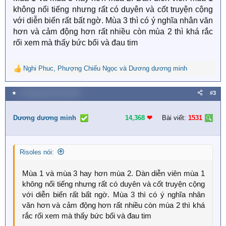
không nổi tiếng nhưng rất có duyên và cốt truyện cộng
với diễn biến rất bất ngờ. Mùa 3 thì có ý nghĩa nhân văn
hơn và cảm động hơn rất nhiều còn mùa 2 thì khá rắc
rối xem mà thấy bức bối và đau tim
Nghi Phuc
,
Phượng Chiếu Ngọc
và
Dương dương minh
R
e
a
★
15 Tháng mười một 2024
#3
c
t
i
Dương dương minh
14,368
❤︎
Bài viết:
1531
o
n
s
Risoles nói:
:
Mùa 1 và mùa 3 hay hơn mùa 2. Dàn diễn viên mùa 1
không nổi tiếng nhưng rất có duyên và cốt truyện cộng
với diễn biến rất bất ngờ. Mùa 3 thì có ý nghĩa nhân
văn hơn và cảm động hơn rất nhiều còn mùa 2 thì khá
rắc rối xem mà thấy bức bối và đau tim