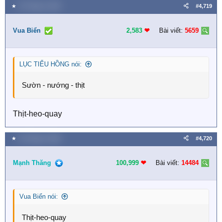
★
16 Tháng tư 2026
#4,719
Vua Biển
2,583
❤︎
Bài viết:
5659
LỤC TIỂU HỒNG nói:
Sườn - nướng - thịt
Thịt-heo-quay
★
16 Tháng tư 2026
#4,720
Mạnh Thăng
100,999
❤︎
Bài viết:
14484
Vua Biển nói:
Thịt-heo-quay