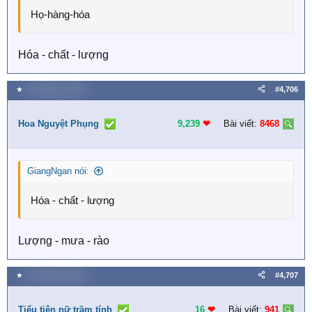
Họ-hàng-hóa
Hóa - chất - lượng
★
16 Tháng tư 2026
#4,706
Hoa Nguyệt Phụng
9,239
❤︎
Bài viết:
8468
GiangNgan nói:
Hóa - chất - lượng
Lượng - mưa - rào
★
16 Tháng tư 2026
#4,707
Tiểu tiên nữ trầm tính
16
❤︎
Bài viết:
941