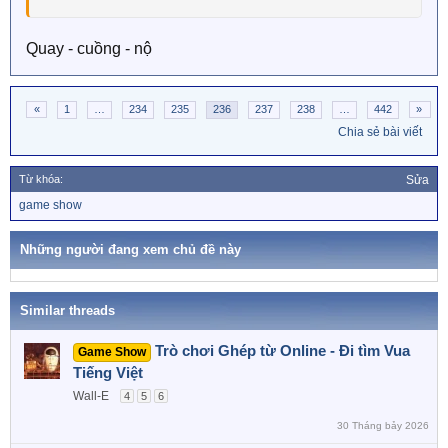
Quay - cuồng - nộ
«
1
…
234
235
236
237
238
…
442
»
Chia sẻ bài viết
Từ khóa:
Sửa
T
game show
ừ
k
h
Những người đang xem chủ đề này
ó
a
Similar threads
Trò chơi Ghép từ Online - Đi tìm Vua
Game Show
Tiếng Việt
Wall-E
4
5
6
30 Tháng bảy 2026