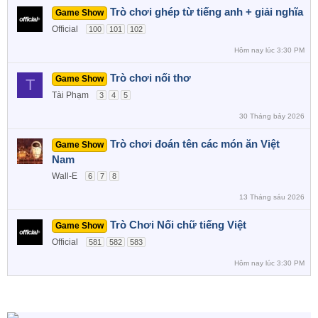
Trò chơi ghép từ tiếng anh + giải nghĩa
Game Show
Official
100
101
102
Hôm nay lúc 3:30 PM
Trò chơi nối thơ
Game Show
T
Tài Phạm
3
4
5
30 Tháng bảy 2026
Trò chơi đoán tên các món ăn Việt
Game Show
Nam
Wall-E
6
7
8
13 Tháng sáu 2026
Trò Chơi Nối chữ tiếng Việt
Game Show
Official
581
582
583
Hôm nay lúc 3:30 PM