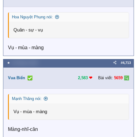
Hoa Nguyệt Phụng nói:
Quân - sự - vụ
Vụ - mùa - màng
★
16 Tháng tư 2026
#4,713
Vua Biển
2,583
❤︎
Bài viết:
5659
Mạnh Thăng nói:
Vụ - mùa - màng
Màng-nhĩ-căn