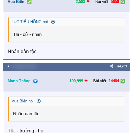
Vua Biển
2,583
❤︎
Bài viết:
5659
LỤC TIỂU HỒNG nói:
Thi - cử - nhân
Nhân-dân-tộc
★
15 Tháng tư 2026
#4,703
Mạnh Thăng
100,999
❤︎
Bài viết:
14484
Vua Biển nói:
Nhân-dân-tộc
Tộc - trưởng - họ