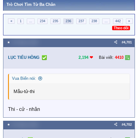
Trò Chơi Tìm Từ Ba Chân
«
1
…
234
235
236
237
238
…
442
»
Theo dõi
★
15 Tháng tư 2026
#4,701
LỤC TIỂU HỒNG
2,194
❤︎
Bài viết:
4410
Vua Biển nói:
Mẫu-tử-thi
Thi - cử - nhân
★
15 Tháng tư 2026
#4,702