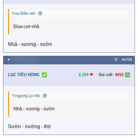
Vua Biển nói:
Đùa-cợt-nhả
Nhả - xương - sườn
★
16 Tháng tư 2026
#4,718
LỤC TIỂU HỒNG
2,194
❤︎
Bài viết:
4410
Yingying Le nói:
Nhả - xương - sườn
Sườn - nướng - thịt