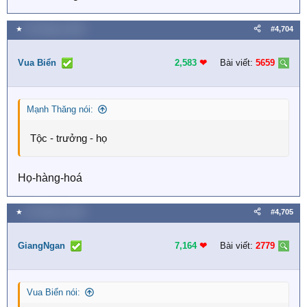
★
15 Tháng tư 2026
#4,704
Vua Biển
2,583
❤︎
Bài viết:
5659
Mạnh Thăng nói:
Tộc - trưởng - họ
Họ-hàng-hoá
★
16 Tháng tư 2026
#4,705
GiangNgan
7,164
❤︎
Bài viết:
2779
Vua Biển nói: