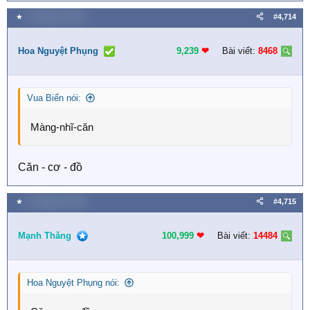
★
16 Tháng tư 2026
#4,714
Hoa Nguyệt Phụng
9,239
❤︎
Bài viết:
8468
Vua Biển nói:
Màng-nhĩ-căn
Căn - cơ - đồ
★
16 Tháng tư 2026
#4,715
Mạnh Thăng
100,999
❤︎
Bài viết:
14484
Hoa Nguyệt Phụng nói: