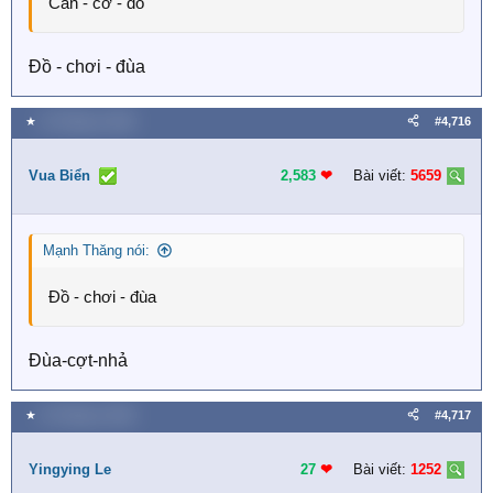
Căn - cơ - đồ
Đồ - chơi - đùa
★
16 Tháng tư 2026
#4,716
Vua Biển
2,583
❤︎
Bài viết:
5659
Mạnh Thăng nói:
Đồ - chơi - đùa
Đùa-cợt-nhả
★
16 Tháng tư 2026
#4,717
Yingying Le
27
❤︎
Bài viết:
1252