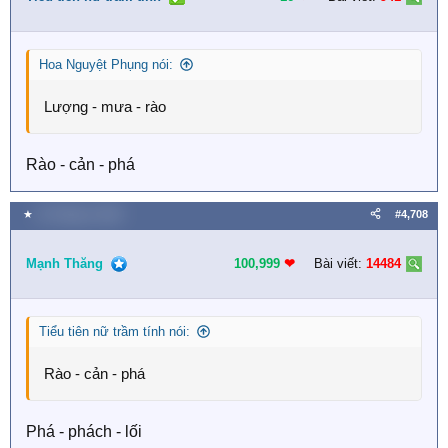
Hoa Nguyệt Phụng nói:
Lượng - mưa - rào
Rào - cản - phá
★
16 Tháng tư 2026
#4,708
Mạnh Thăng
100,999
❤︎
Bài viết:
14484
Tiểu tiên nữ trầm tính nói:
Rào - cản - phá
Phá - phách - lối