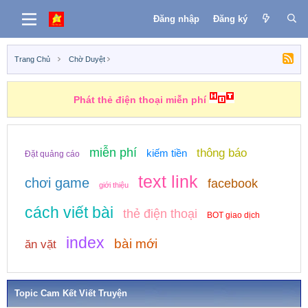
Đăng nhập
Đăng ký
Trang Chủ
Chờ Duyệt
Phát thẻ điện thoại miễn phí
miễn phí
thông báo
kiếm tiền
Đặt quảng cáo
text link
chơi game
facebook
giới thiệu
cách viết bài
thẻ điện thoại
BOT giao dịch
index
bài mới
ăn vặt
Topic Cam Kết Viết Truyện