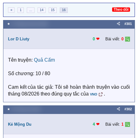
Theo dõi
«
1
…
14
15
16
★
17 Tháng mười hai 2025
#301
Lor D Liuty
0
❤︎
Bài viết:
0
Tên truyện:
Quả Cấm
Số chương: 10 / 80
Cam kết của tác giả: Tôi sẽ hoàn thành truyện vào cuối
tháng 08/2026 theo đúng quy tắc của
.
VNO
★
30 Tháng một 2026
#302
Kẻ Mộng Du
4
❤︎
Bài viết:
1