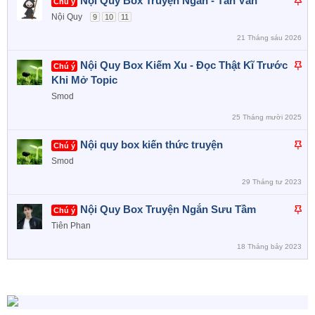
Nội Quy Box Truyện Ngắn - Tản Văn
Chú ý
n
á
Nội Quy
9
10
11
c
n
a
21 Tháng sáu 2026
l
o
ê
D
Nội Quy Box Kiếm Xu - Đọc Thật Kĩ Trước
Chú ý
n
á
Khi Mở Topic
c
n
Smod
a
l
o
25 Tháng mười 2025
ê
n
D
Nội quy box kiến thức truyện
Chú ý
c
á
Smod
a
n
o
29 Tháng tư 2023
l
ê
D
Nội Quy Box Truyện Ngắn Sưu Tầm
Chú ý
n
á
Tiên Phan
c
n
a
18 Tháng bảy 2023
l
o
ê
n
c
a