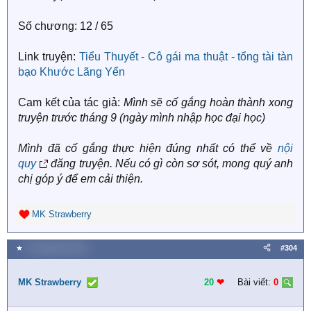
Số chương: 12 / 65
Link truyện:
Tiểu Thuyết - Cô gái ma thuật - tổng tài tàn
bạo Khước Lãng Yển
Cam kết của tác giả:
Mình sẽ cố gắng hoàn thành xong
truyện trước tháng 9 (ngày mình nhập học đại học)
Mình đã cố gắng thực hiện đúng nhất có thể về
nội
quy
đăng truyện. Nếu có gì còn sơ sót, mong quý anh
chị góp ý để em cải thiện.
MK Strawberry
R
e
a
★
4 Tháng bảy 2026
#304
c
t
i
MK Strawberry
20
❤︎
Bài viết:
0
o
n