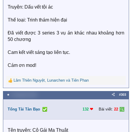
Truyện: Dấu vết tội ác
Thể loại: Trinh thám hiện đại
Đã viết được 3 series 3 vụ án khác nhau khoảng hơn
50 chương
Cam kết viết sáng tạo liên tục.
Cám ơn mod!
Lâm Thiên Nguyệt
,
Lunarchen
và
Tiên Phan
R
e
a
★
3 Tháng bảy 2026
#303
c
t
i
Tổng Tài Tàn Bạo
132
❤︎
Bài viết:
22
o
n
s
Tên truyện: Cô Gái Ma Thuật
: