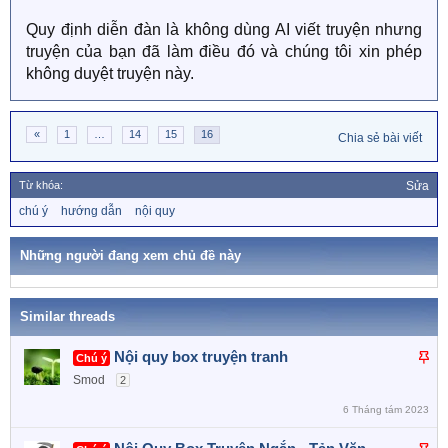
Cam kết: Tôi sẽ tuân thủ đúng các quy định của diễn
Quy định diễn đàn là không dùng AI viết truyện nhưng
đàn và hoàn thành truyện trong tháng 8/2026.
truyện của bạn đã làm điều đó và chúng tôi xin phép
không duyệt truyện này.
«
1
…
14
15
16
Chia sẻ bài viết
Từ khóa:
Sửa
T
chú ý
hướng dẫn
nội quy
ừ
k
h
Những người đang xem chủ đề này
ó
a
Similar threads
D
Nội quy box truyện tranh
Chú ý
á
Smod
2
n
6 Tháng tám 2023
l
ê
D