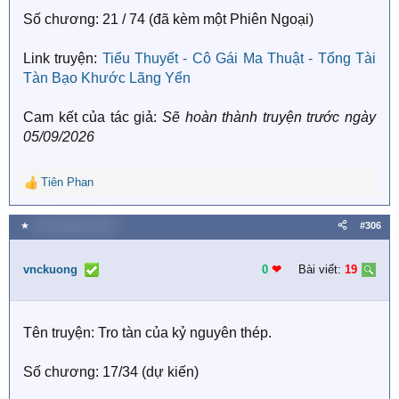
Số chương: 21 / 74 (đã kèm một Phiên Ngoại)
Link truyện:
Tiểu Thuyết - Cô Gái Ma Thuật - Tổng Tài
Tàn Bạo Khước Lãng Yển
Cam kết của tác giả:
Sẽ hoàn thành truyện trước ngày
05/09/2026
Tiên Phan
R
e
a
★
26 Tháng bảy 2026
#306
c
t
i
vnckuong
0
❤︎
Bài viết:
19
o
n
s
Tên truyện: Tro tàn của kỷ nguyên thép.
:
Số chương: 17/34 (dự kiến)