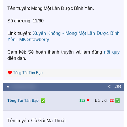
s
Tên truyện: Mong Một Lần Được Bình Yên.
:
Số chương: 11/60
Link truyện:
Xuyên Không - Mong Một Lần Được Bình
Yên - MK Strawberry
Cam kết: Sẽ hoàn thành truyện và làm đúng
nội quy
diễn đàn.
Tổng Tài Tàn Bạo
R
e
a
★
9 Tháng bảy 2026
#305
c
t
i
Tổng Tài Tàn Bạo
132
❤︎
Bài viết:
22
o
n
s
Tên truyện: Cô Gái Ma Thuật
: