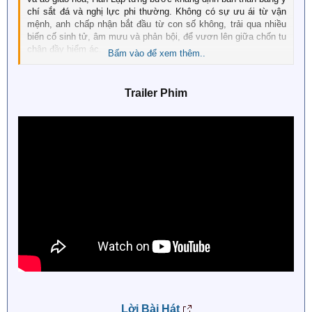
chí sắt đá và nghị lực phi thường. Không có sự ưu ái từ vận
mệnh, anh chấp nhận bắt đầu từ con số không, trải qua nhiều
biến cố sinh tử, âm mưu và phản bội, để vươn lên giữa chốn tu
chân đầy hiểm ác.
Bấm vào để xem thêm..
Cốt truyện trung thành với nguyên tác và bản hoạt hình, không
sa đà vào yếu tố ngôn tình, mà đề cao tinh thần vượt khó và
Trailer Phim
sự kiên định của một "phàm nhân". Nhân vật Hàn Lập được thể
hiện bởi Dương Dương với chiều sâu nội tâm rõ rệt: Từ ngây
thơ, yếu đuối đến lạnh lùng, bản lĩnh. Hành trình của anh không
chỉ là con đường tu luyện pháp lực, mà còn là hành trình tu tâm
dưỡng tính, truyền tải triết lý nhân sinh sâu sắc đậm chất
phương Đông.
Lời Bài Hát