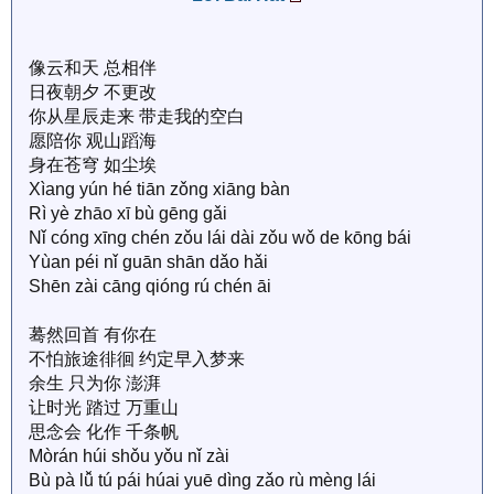
像云和天 总相伴
日夜朝夕 不更改
你从星辰走来 带走我的空白
愿陪你 观山蹈海
身在苍穹 如尘埃
Xìang yún hé tiān zǒng xiāng bàn
Rì yè zhāo xī bù gēng gǎi
Nǐ cóng xīng chén zǒu lái dài zǒu wǒ de kōng bái
Yùan péi nǐ guān shān dǎo hǎi
Shēn zài cāng qióng rú chén āi
蓦然回首 有你在
不怕旅途徘徊 约定早入梦来
余生 只为你 澎湃
让时光 踏过 万重山
思念会 化作 千条帆
Mòrán húi shǒu yǒu nǐ zài
Bù pà lǚ tú pái húai yuē dìng zǎo rù mèng lái