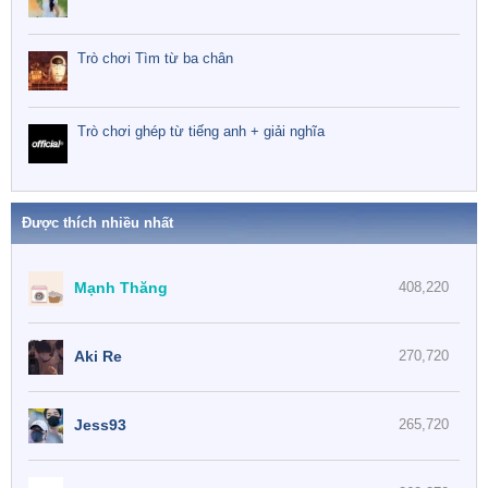
Trò chơi Tìm từ ba chân
Trò chơi ghép từ tiếng anh + giải nghĩa
Được thích nhiều nhất
Mạnh Thăng
408,220
Aki Re
270,720
Jess93
265,720