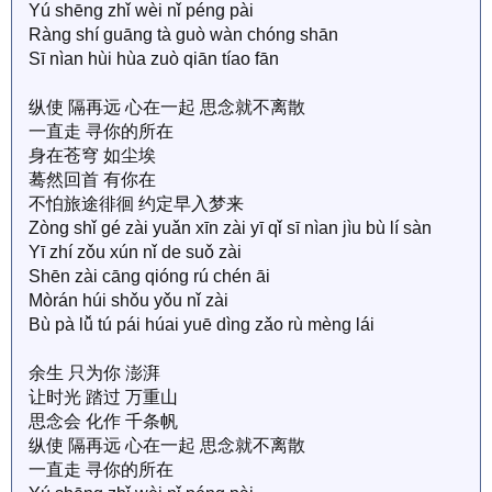
Yú shēng zhǐ wèi nǐ péng pài
Ràng shí guāng tà guò wàn chóng shān
Sī nìan hùi hùa zuò qiān tíao fān
纵使 隔再远 心在一起 思念就不离散
一直走 寻你的所在
身在苍穹 如尘埃
蓦然回首 有你在
不怕旅途徘徊 约定早入梦来
Zòng shǐ gé zài yuǎn xīn zài yī qǐ sī nìan jìu bù lí sàn
Yī zhí zǒu xún nǐ de suǒ zài
Shēn zài cāng qióng rú chén āi
Mòrán húi shǒu yǒu nǐ zài
Bù pà lǚ tú pái húai yuē dìng zǎo rù mèng lái
余生 只为你 澎湃
让时光 踏过 万重山
思念会 化作 千条帆
纵使 隔再远 心在一起 思念就不离散
一直走 寻你的所在