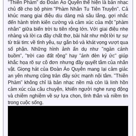
"Thiên Phàm" do Đoàn Áo Quyên thể hiện là bản nhạc
chủ đề cho bộ phim "Phàm Nhân Tu Tiên Truyện". Cả
khúc mang giai điệu dịu dàng mà sâu lắng, gợi nhắc
đến hành trình kiên cường và cảm xúc của một "phàm
nhân" giữa biển trời tu tiên rộng lớn. Với giai điệu nhẹ
nhàng và lời ca đầy chất thơ, bài hát như một lời tự sự
từ trái tim: về tình yêu, sự gắn bó và khát vọng vượt qua
số phận. Những hình ảnh ẩn dụ như "ngàn cánh
buồm", "trời cao đất rộng" hay "ánh đèn ký ức" giúp
khắc họa rõ sự cô đơn nhưng đầy quyết tâm của nhân
vật. Giọng hát của Đoàn Áo Quyên mang lại cảm giác
an yên nhưng cũng tràn đầy sức mạnh nội tâm. "Thiên
Phàm" không chỉ là bản nhạc nền mà còn là linh hồn
cảm xúc của câu chuyện, khiến người nghe rung động
và chiêm nghiệm về sự lựa chọn, tình thân và niềm tin
trong cuộc sống.