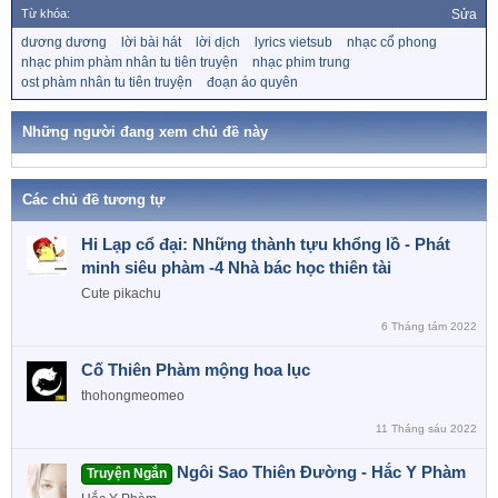
a
Từ khóa:
Sửa
c
T
dương dương
lời bài hát
lời dịch
lyrics vietsub
nhạc cổ phong
t
ừ
nhạc phim phàm nhân tu tiên truyện
nhạc phim trung
i
k
ost phàm nhân tu tiên truyện
đoạn áo quyên
o
h
n
ó
a
s
Những người đang xem chủ đề này
:
Các chủ đề tương tự
Hi Lạp cổ đại: Những thành tựu khổng lồ - Phát
minh siêu phàm -4 Nhà bác học thiên tài
Cute pikachu
6 Tháng tám 2022
Cố Thiên Phàm mộng hoa lục
thohongmeomeo
11 Tháng sáu 2022
Ngôi Sao Thiên Đường - Hắc Y Phàm
Truyện Ngắn