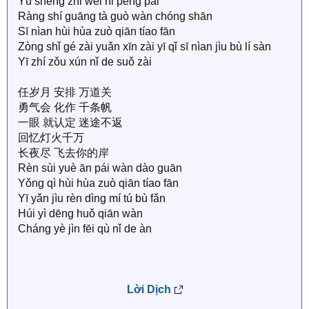
Yú shēng zhǐ wèi nǐ péng pài
Ràng shí guāng tà guò wàn chóng shān
Sī nìan hùi hùa zuò qiān tíao fān
Zòng shǐ gé zài yuǎn xīn zài yī qǐ sī nìan jìu bù lí sàn
Yī zhí zǒu xún nǐ de suǒ zài
任岁月 安排 万道关
勇气会 化作 千条帆
一眼 就认定 迷途不返
回忆灯火千万
长夜尽 飞去你的岸
Rèn sùi yuè ān pái wàn dào guān
Yǒng qì hùi hùa zuò qiān tíao fān
Yī yǎn jìu rèn dìng mí tú bù fǎn
Húi yì dēng huǒ qiān wàn
Cháng yè jìn fēi qù nǐ de àn
Lời Dịch