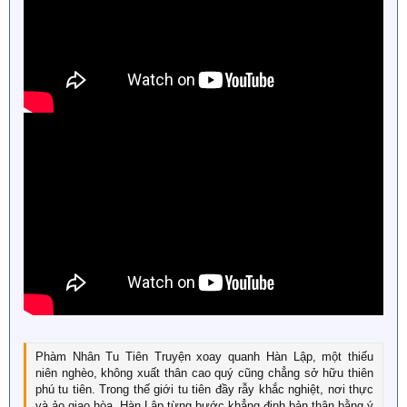
Phàm Nhân Tu Tiên Truyện xoay quanh Hàn Lập, một thiếu
niên nghèo, không xuất thân cao quý cũng chẳng sở hữu thiên
phú tu tiên. Trong thế giới tu tiên đầy rẫy khắc nghiệt, nơi thực
và ảo giao hòa, Hàn Lập từng bước khẳng định bản thân bằng ý