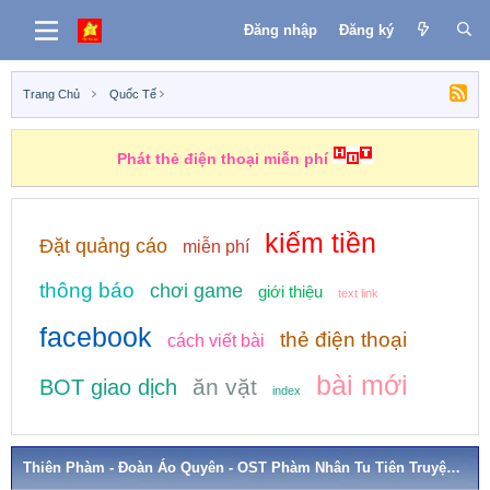
Đăng nhập
Đăng ký
Trang Chủ
Quốc Tế
Phát thẻ điện thoại miễn phí
kiếm tiền
Đặt quảng cáo
miễn phí
thông báo
chơi game
giới thiệu
text link
facebook
thẻ điện thoại
cách viết bài
bài mới
ăn vặt
BOT giao dịch
index
Thiên Phàm - Đoàn Áo Quyên - OST Phàm Nhân Tu Tiên Truyện (Dương Dương Đóng Chính)