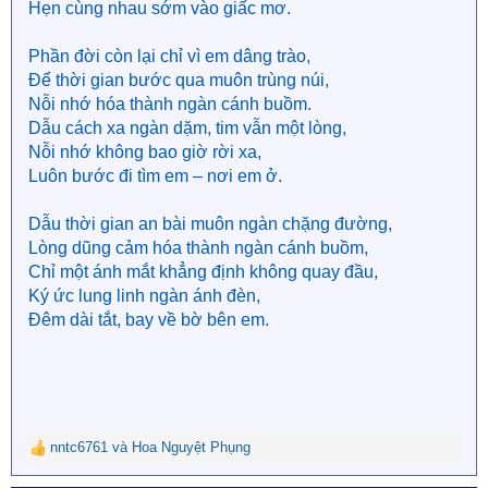
Hẹn cùng nhau sớm vào giấc mơ.
Phần đời còn lại chỉ vì em dâng trào,
Để thời gian bước qua muôn trùng núi,
Nỗi nhớ hóa thành ngàn cánh buồm.
Dẫu cách xa ngàn dặm, tim vẫn một lòng,
Nỗi nhớ không bao giờ rời xa,
Luôn bước đi tìm em – nơi em ở.
Dẫu thời gian an bài muôn ngàn chặng đường,
Lòng dũng cảm hóa thành ngàn cánh buồm,
Chỉ một ánh mắt khẳng định không quay đầu,
Ký ức lung linh ngàn ánh đèn,
Đêm dài tắt, bay về bờ bên em.
nntc6761
và
Hoa Nguyệt Phụng
R
e