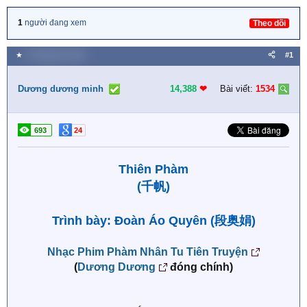
1
người đang xem
Theo dõi
★
3 Tháng tám 2025
#1
Dương dương minh
14,388
❤︎
Bài viết:
1534
693
24
Thiên Phàm
(千帆)
Trình bày: Đoàn Áo Quyên (段奥娟)
Nhạc Phim Phàm Nhân Tu Tiên Truyện
(
Dương Dương
đóng chính)