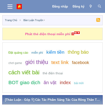
Đăng nhập
Đăng ký
Trang Chủ
Bàn Luận Truyện
Phát thẻ điện thoại miễn phí
thông báo
kiếm tiền
Đặt quảng cáo
miễn phí
giới thiệu
text link
facebook
chơi game
cách viết bài
thẻ điện thoại
BOT giao dịch
ăn vặt
index
bài mới
[Thảo Luận - Góp Ý] Các Tác Phẩm Sáng Tác Của Rồng Thần Tốc