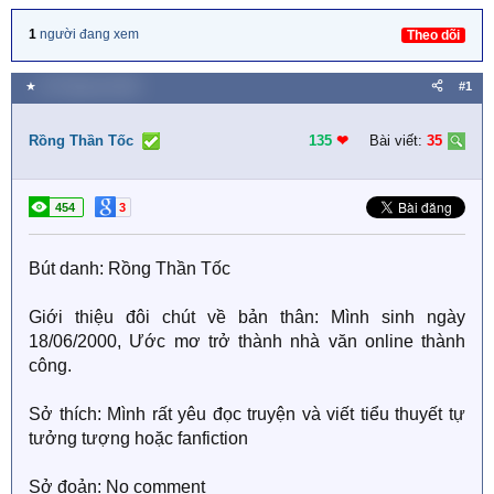
1
người đang xem
Theo dõi
★
20 Tháng hai 2026
#1
Rồng Thần Tốc
135
❤︎
Bài viết:
35
454
3
Bút danh: Rồng Thần Tốc
Giới thiệu đôi chút về bản thân: Mình sinh ngày
18/06/2000, Ước mơ trở thành nhà văn online thành
công.
Sở thích: Mình rất yêu đọc truyện và viết tiểu thuyết tự
tưởng tượng hoặc fanfiction
Sở đoản: No comment