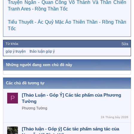
Truyện Ngắn - Quan Công Võ Thánh Và Thần Chiến
Tranh Ares - Rồng Thần Tốc
Tiểu Thuyết - Ác Quỷ Mặc Áo Thiên Thần - Rồng Thần
Tốc
Từ khóa:
Sửa
T
góp ý truyện
thảo luận góp ý
ừ
k
h
Những người đang xem chủ đề này
ó
a
Các chủ đề tương tự
[Thảo Luận - Góp Ý] Các tác phẩm của Phương
P
Tường
Phương Tường
24 Tháng bảy 2026
[Thảo luận - Góp ý] Các tác phẩm sáng tác của