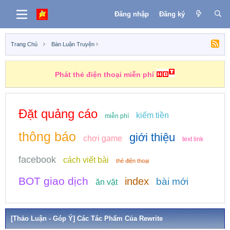
Đăng nhập
Đăng ký
Trang Chủ
Bàn Luận Truyện
Phát thẻ điện thoại miễn phí
Đặt quảng cáo
kiếm tiền
miễn phí
thông báo
giới thiệu
chơi game
text link
facebook
cách viết bài
thẻ điện thoại
BOT giao dịch
index
bài mới
ăn vặt
[Thảo Luận - Góp Ý] Các Tác Phẩm Của Rewrite