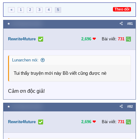
Theo dõi
«
1
2
3
4
5
★
26 Tháng năm 2026
#81
Rewrite4future
2,696
❤︎
Bài viết:
731
Lunarchen nói:
Tui thấy truyện mới này Bồ viết cũng được nè
Cảm ơn độc giả!
★
26 Tháng năm 2026
#82
Rewrite4future
2,696
❤︎
Bài viết:
731