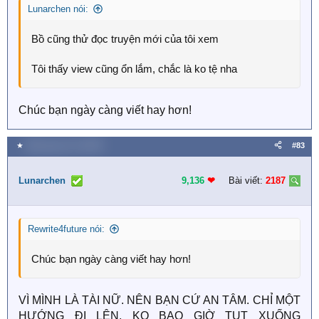
Lunarchen nói:
Bồ cũng thử đọc truyện mới của tôi xem
Tôi thấy view cũng ổn lắm, chắc là ko tệ nha
Chúc bạn ngày càng viết hay hơn!
★
Hôm qua, lúc 4:19 PM
#83
Lunarchen
9,136
❤︎
Bài viết:
2187
Rewrite4future nói:
Chúc bạn ngày càng viết hay hơn!
VÌ MÌNH LÀ TÀI NỮ. NÊN BẠN CỨ AN TÂM. CHỈ MỘT
HƯỚNG ĐI LÊN, KO BAO GIỜ TỤT XUỐNG