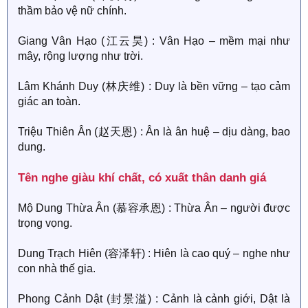
thầm bảo vệ nữ chính.
Giang Vân Hạo (江云昊) : Vân Hạo – mềm mại như
mây, rộng lượng như trời.
Lâm Khánh Duy (林庆维) : Duy là bền vững – tạo cảm
giác an toàn.
Triệu Thiên Ân (赵天恩) : Ân là ân huệ – dịu dàng, bao
dung.
Tên nghe giàu khí chất, có xuất thân danh giá​
Mộ Dung Thừa Ân (慕容承恩) : Thừa Ân – người được
trọng vọng.
Dung Trạch Hiên (容泽轩) : Hiên là cao quý – nghe như
con nhà thế gia.
Phong Cảnh Dật (封景溢) : Cảnh là cảnh giới, Dật là