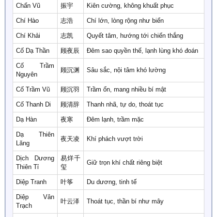
Chấn Vũ
振宇
Kiên cường, không khuất phục
Chí Hào
志浩
Chí lớn, lòng rộng như biển
Chí Khải
志凯
Quyết tâm, hướng tới chiến thắng
Cố Dạ Thần
顾夜辰
Đêm sao quyền thế, lạnh lùng khó đoán
Cố Trầm
顾沉渊
Sâu sắc, nội tâm khó lường
Nguyên
Cố Trầm Vũ
顾沉羽
Trầm ổn, mang nhiều bí mật
Cố Thanh Di
顾清辞
Thanh nhã, tự do, thoát tục
Dạ Hàn
夜寒
Đêm lạnh, trầm mặc
Dạ Thiên
夜天凌
Khí phách vượt trời
Lăng
Dịch Dương
易烊千
Giữ trọn khí chất riêng biệt
Thiên Tỉ
玺
Diệp Tranh
叶筝
Du dương, tinh tế
Diệp Vân
叶云泽
Thoát tục, thần bí như mây
Trạch