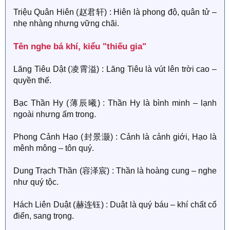
Triệu Quân Hiên (赵君轩) : Hiên là phong độ, quân tử –
nhẹ nhàng nhưng vững chãi.
Tên nghe bá khí, kiểu "thiếu gia"​
Lăng Tiêu Dật (凌霄溢) : Lăng Tiêu là vút lên trời cao –
quyền thế.
Bạc Thần Hy (薄辰曦) : Thần Hy là bình minh – lạnh
ngoài nhưng ấm trong.
Phong Cảnh Hạo (封景灏) : Cảnh là cảnh giới, Hạo là
mênh mông – tôn quý.
Dung Trạch Thần (容泽宸) : Thần là hoàng cung – nghe
như quý tộc.
Hách Liên Duật (赫连钰) : Duật là quý báu – khí chất cổ
điển, sang trọng.