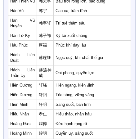
Hàn Thiên Vũ
韩天宇
Bầu trời rộng lớn, bao dung
Hàn Vũ
韩宇
Cao xa, trầm tĩnh
Hàn Vũ
韩宇轩
Trí tuệ thâm sâu
Huyền
Hàn Tử Kỳ
韩子祁
Kỳ tài xuất chúng
Hậu Phúc
厚福
Phúc khí dày lâu
Hách Liên
赫连钰
Ngọc quý, khí chất thế gia
Duật
Hách Liên
赫连神
Oai phong, quyền lực
Thần Uy
威
Hiên Cường
轩强
Hiên ngang, kiên định
Hiên Dương
轩阳
Tỏa sáng, vững vàng
Hiên Minh
轩明
Sáng suốt, bản lĩnh
Hiếu Nhân
孝仁
Hiếu thảo, nhân hậu
Hoàng Đức
煌德
Đức hạnh rạng rỡ
Hoàng Minh
煌明
Quyền uy, sáng suốt