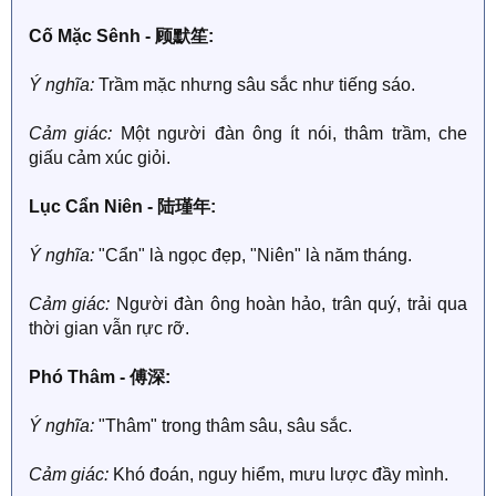
Cố Mặc Sênh - 顾默笙:
Ý nghĩa:
Trầm mặc nhưng sâu sắc như tiếng sáo.
Cảm giác:
Một người đàn ông ít nói, thâm trầm, che
giấu cảm xúc giỏi.
Lục Cẩn Niên - 陆瑾年:
Ý nghĩa:
"Cẩn" là ngọc đẹp, "Niên" là năm tháng.
Cảm giác:
Người đàn ông hoàn hảo, trân quý, trải qua
thời gian vẫn rực rỡ.
Phó Thâm - 傅深:
Ý nghĩa:
"Thâm" trong thâm sâu, sâu sắc.
Cảm giác:
Khó đoán, nguy hiểm, mưu lược đầy mình.