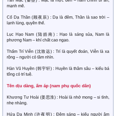
Tần Mặc (秦墨) : Mặc là mực đen – nam chính bí ẩn,
mạnh mẽ.
Cố Dạ Thần (顾夜辰) : Dạ là đêm, Thần là sao trời –
lạnh lùng, quyền thế.
Lục Hạo Nam (陆皓南) : Hạo là sáng sủa, Nam là
phương Nam – khí chất cao ngạo.
Thẩm Trí Viễn (沈致远) : Trí là quyết đoán, Viễn là xa
rộng – người có tầm nhìn.
Hàn Vũ Huyền (韩宇轩) : Huyền là thâm sâu – kiểu bá
tổng có trí tuệ.
Tên dịu dàng, ấm áp (nam phụ quốc dân)​
Khương Tư Hoài (姜思淮) : Hoài là nhớ mong – si tình,
nhẹ nhàng.
Hứa Dạ Minh (许夜明) : Đêm sáng – kiểu người âm