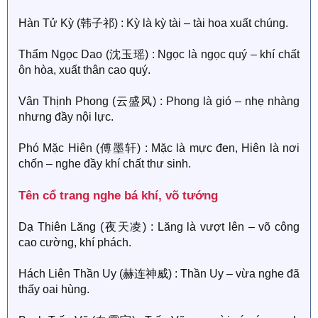
Hàn Tử Kỳ (韩子祁) : Kỳ là kỳ tài – tài hoa xuất chúng.
Thẩm Ngọc Dao (沈玉瑶) : Ngọc là ngọc quý – khí chất
ôn hòa, xuất thân cao quý.
Vân Thịnh Phong (云盛风) : Phong là gió – nhẹ nhàng
nhưng đầy nội lực.
Phó Mặc Hiên (傅墨轩) : Mặc là mực đen, Hiên là nơi
chốn – nghe đầy khí chất thư sinh.
Tên cổ trang nghe bá khí, võ tướng​
Dạ Thiên Lăng (夜天凌) : Lăng là vượt lên – võ công
cao cường, khí phách.
Hách Liên Thần Uy (赫连神威) : Thần Uy – vừa nghe đã
thấy oai hùng.