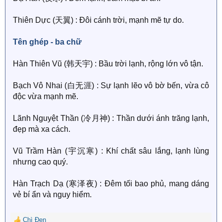
Thiên Dực (天翼) : Đôi cánh trời, mạnh mẽ tự do.
Tên ghép - ba chữ​
Hàn Thiên Vũ (韩天宇) : Bầu trời lạnh, rộng lớn vô tận.
Bạch Vô Nhai (白无涯) : Sự lạnh lẽo vô bờ bến, vừa cô
độc vừa mạnh mẽ.
Lãnh Nguyệt Thần (冷月神) : Thần dưới ánh trăng lạnh,
đẹp mà xa cách.
Vũ Trầm Hàn (宇沉寒) : Khí chất sâu lắng, lạnh lùng
nhưng cao quý.
Hàn Trạch Dạ (寒泽夜) : Đêm tối bao phủ, mang dáng
vẻ bí ẩn và nguy hiểm.
Chì Đen