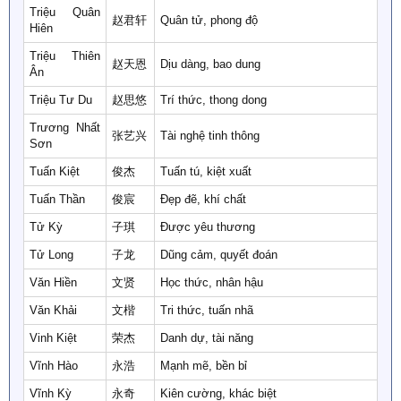
Triệu Quân
赵君轩
Quân tử, phong độ
Hiên
Triệu Thiên
赵天恩
Dịu dàng, bao dung
Ân
Triệu Tư Du
赵思悠
Trí thức, thong dong
Trương Nhất
张艺兴
Tài nghệ tinh thông
Sơn
Tuấn Kiệt
俊杰
Tuấn tú, kiệt xuất
Tuấn Thần
俊宸
Đẹp đẽ, khí chất
Tử Kỳ
子琪
Được yêu thương
Tử Long
子龙
Dũng cảm, quyết đoán
Văn Hiền
文贤
Học thức, nhân hậu
Văn Khải
文楷
Tri thức, tuấn nhã
Vinh Kiệt
荣杰
Danh dự, tài năng
Vĩnh Hào
永浩
Mạnh mẽ, bền bỉ
Vĩnh Kỳ
永奇
Kiên cường, khác biệt