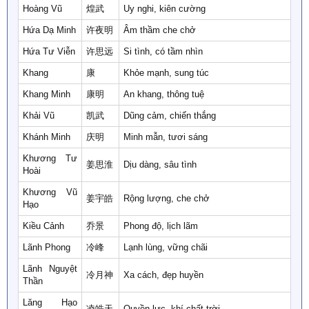
Hoàng Vũ
煌武
Uy nghi, kiên cường
Hứa Dạ Minh
许夜明
Âm thầm che chở
Hứa Tư Viễn
许思远
Si tình, có tầm nhìn
Khang
康
Khỏe mạnh, sung túc
Khang Minh
康明
An khang, thông tuệ
Khải Vũ
凯武
Dũng cảm, chiến thắng
Khánh Minh
庆明
Minh mẫn, tươi sáng
Khương Tư
姜思淮
Dịu dàng, sâu tình
Hoài
Khương Vũ
姜宇皓
Rộng lượng, che chở
Hạo
Kiều Cảnh
乔景
Phong độ, lịch lãm
Lãnh Phong
冷峰
Lạnh lùng, vững chãi
Lãnh Nguyệt
冷月神
Xa cách, đẹp huyền
Thần
Lăng Hạo
凌皓天
Quyền lực, khí chất trời