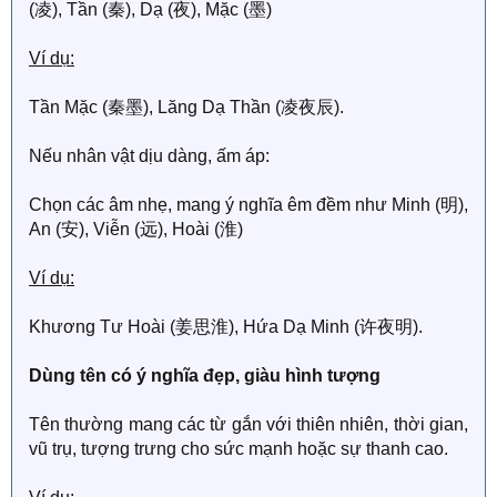
(凌), Tần (秦), Dạ (夜), Mặc (墨)
Ví dụ:
Tần Mặc (秦墨), Lăng Dạ Thần (凌夜辰).
Nếu nhân vật dịu dàng, ấm áp:
Chọn các âm nhẹ, mang ý nghĩa êm đềm như Minh (明),
An (安), Viễn (远), Hoài (淮)
Ví dụ:
Khương Tư Hoài (姜思淮), Hứa Dạ Minh (许夜明).
Dùng tên có ý nghĩa đẹp, giàu hình tượng
Tên thường mang các từ gắn với thiên nhiên, thời gian,
vũ trụ, tượng trưng cho sức mạnh hoặc sự thanh cao.