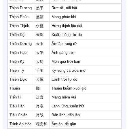
Thịnh Dương
盛阳
Rực rỡ, nổi bật
Thịnh Phúc
盛福
Mang phúc khí
Thịnh Thịnh
永盛
Hưng thịnh lâu dài
Thiên Dật
天逸
Xuất chúng, tự do
Thiên Dương
天阳
Ấm áp, rạng rỡ
Thiên Hạo
天皓
Ánh sáng trời
Thiên Kỳ
天琦
Món quà trời ban
Thiên Tỷ
千玺
Kỳ vọng và ước mơ
Thiên Dực
天翼
Cánh trời tự do
Thuận
顺
Thuận buồm xuôi gió
Tiến Hỉ
进喜
Mang niềm vui
Tiêu Hàn
肖寒
Lạnh lùng, cuốn hút
Tiêu Chiến
肖战
Bản lĩnh, tiến lên
Trình An Hòa
程安和
Ấm áp, dễ gần