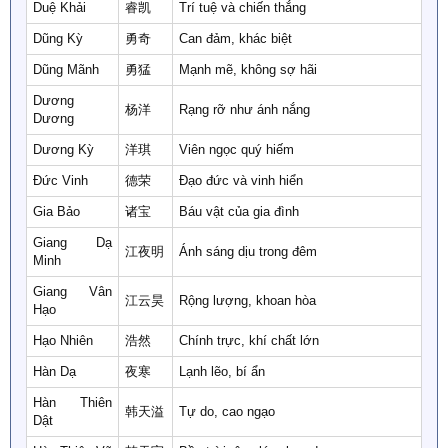
Duệ Khải
睿凯
Trí tuệ và chiến thắng
Dũng Kỳ
勇奇
Can đảm, khác biệt
Dũng Mãnh
勇猛
Mạnh mẽ, không sợ hãi
Dương
杨洋
Rạng rỡ như ánh nắng
Dương
Dương Kỳ
洋琪
Viên ngọc quý hiếm
Đức Vinh
德荣
Đạo đức và vinh hiển
Gia Bảo
诸宝
Báu vật của gia đình
Giang Dạ
江夜明
Ánh sáng dịu trong đêm
Minh
Giang Vân
江云昊
Rộng lượng, khoan hòa
Hạo
Hạo Nhiên
浩然
Chính trực, khí chất lớn
Hàn Dạ
夜寒
Lạnh lẽo, bí ẩn
Hàn Thiên
韩天溢
Tự do, cao ngạo
Dật