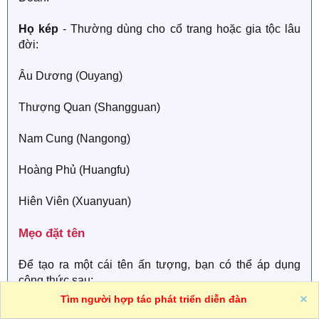
Họ kép
- Thường dùng cho cổ trang hoặc gia tộc lâu
đời:
Âu Dương (Ouyang)
Thượng Quan (Shangguan)
Nam Cung (Nangong)
Hoàng Phủ (Huangfu)
Hiên Viên (Xuanyuan)
Mẹo đặt tên​
Để tạo ra một cái tên ấn tượng, bạn có thể áp dụng
công thức sau:
Tìm người hợp tác phát triển diễn đàn
Chọn một họ thật ngầu: Ví dụ: Thẩm