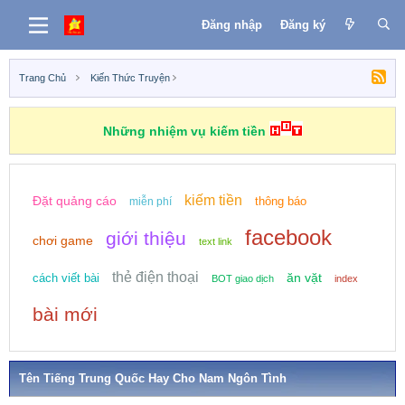
Đăng nhập
Đăng ký
Trang Chủ
Kiến Thức Truyện
Những nhiệm vụ kiếm tiền
kiếm tiền
Đặt quảng cáo
thông báo
miễn phí
facebook
giới thiệu
chơi game
text link
thẻ điện thoại
ăn vặt
cách viết bài
BOT giao dịch
index
bài mới
Tên Tiếng Trung Quốc Hay Cho Nam Ngôn Tình