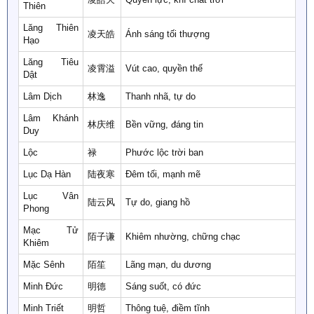
Thiên
Lăng Thiên
凌天皓
Ánh sáng tối thượng
Hạo
Lăng Tiêu
凌霄溢
Vút cao, quyền thế
Dật
Lâm Dịch
林逸
Thanh nhã, tự do
Lâm Khánh
林庆维
Bền vững, đáng tin
Duy
Lộc
禄
Phước lộc trời ban
Lục Dạ Hàn
陆夜寒
Đêm tối, mạnh mẽ
Lục Vân
陆云风
Tự do, giang hồ
Phong
Mạc Tử
陌子谦
Khiêm nhường, chững chạc
Khiêm
Mặc Sênh
陌笙
Lãng mạn, du dương
Minh Đức
明德
Sáng suốt, có đức
Minh Triết
明哲
Thông tuệ, điềm tĩnh