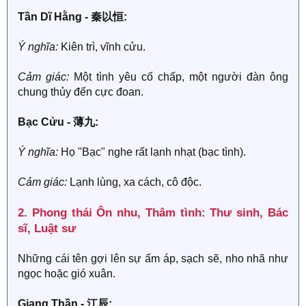
Tần Dĩ Hằng - 秦以恒:
Ý nghĩa:
Kiên trì, vĩnh cửu.
Cảm giác:
Một tình yêu cố chấp, một người đàn ông
chung thủy đến cực đoan.
Bạc Cửu - 薄九:
Ý nghĩa:
Họ "Bạc" nghe rất lạnh nhạt (bạc tình).
Cảm giác:
Lạnh lùng, xa cách, cô độc.
2. Phong thái Ôn nhu, Thâm tình: Thư sinh, Bác
sĩ, Luật sư​
Những cái tên gợi lên sự ấm áp, sạch sẽ, nho nhã như
ngọc hoặc gió xuân.
Giang Thần - 江辰: