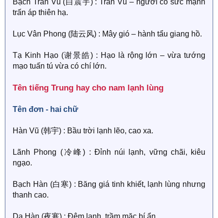
Bạch Trấn Vũ (白震宇) : Trấn Vũ – người có sức mạnh
trấn áp thiên hạ.
Lục Vân Phong (陆云风) : Mây gió – hành tẩu giang hồ.
Tạ Kinh Hạo (谢景皓) : Hạo là rộng lớn – vừa tướng
mạo tuấn tú vừa có chí lớn.
Tên tiếng Trung hay cho nam lạnh lùng​
Tên đơn - hai chữ​
Hàn Vũ (韩宇) : Bầu trời lạnh lẽo, cao xa.
Lãnh Phong (冷峰) : Đỉnh núi lạnh, vững chãi, kiêu
ngạo.
Bạch Hàn (白寒) : Băng giá tinh khiết, lạnh lùng nhưng
thanh cao.
Dạ Hàn (夜寒) : Đêm lạnh, trầm mặc bí ẩn.