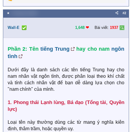
R
e
a
★
2 Tháng một 2026
#2
c
t
i
Wall-E
1,648
❤︎
Bài viết:
1937
o
n
s
Phần 2: Tên
tiếng Trung
hay cho nam
ngôn
:
tình
Dưới đây là danh sách các tên tiếng Trung hay cho
nam nhân vật ngôn tình, được phân loại theo khí chất
và tính cách nhân vật để bạn dễ dàng lựa chọn cho
"nam chính" của mình.
1. Phong thái Lạnh lùng, Bá đạo (Tổng tài, Quyền
lực)​
Loại tên này thường dùng các từ mang ý nghĩa kiên
định, thâm trầm, hoặc quyền uy.