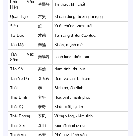
Phó Mặc
傅墨轩
Trí thức, khí chất
Hiên
Quân Hạo
君昊
Khoan dung, tương lai rộng
Siêu
超
Xuất chúng, vượt trội
Tài Đức
才德
Tài năng đi đôi đạo đức
Tần Mặc
秦墨
Bí ẩn, mạnh mẽ
Tần Mặc
秦墨深
Lạnh lùng, thâm sâu
Sâm
Tần Sở
秦楚
Nam tính, thu hút
Tần Vô Dạ
秦无夜
Đêm vô tận, bí hiểm
Thái
泰
Bình an, ổn định
Thái Bình
太平
Hòa bình, hạnh phúc
Thái Kỳ
泰奇
Khác biệt, tự tin
Thái Phong
泰风
Vững vàng, điềm tĩnh
Thái Sơn
泰山
Kiên định như núi
Thịnh An
盛安
Phú quý, bình yên