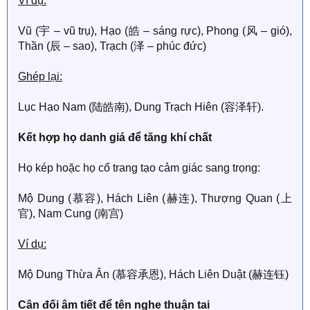
Ví dụ:
Vũ (宇 – vũ trụ), Hạo (皓 – sáng rực), Phong (风 – gió),
Thần (辰 – sao), Trạch (泽 – phúc đức)
Ghép lại:
Lục Hạo Nam (陆皓南), Dung Trạch Hiên (容泽轩).
Kết hợp họ danh giá để tăng khí chất
Họ kép hoặc họ cổ trang tạo cảm giác sang trọng:
Mộ Dung (慕容), Hách Liên (赫连), Thượng Quan (上
官), Nam Cung (南宫)
Ví dụ:
Mộ Dung Thừa Ân (慕容承恩), Hách Liên Duật (赫连钰)
Cân đối âm tiết để tên nghe thuận tai