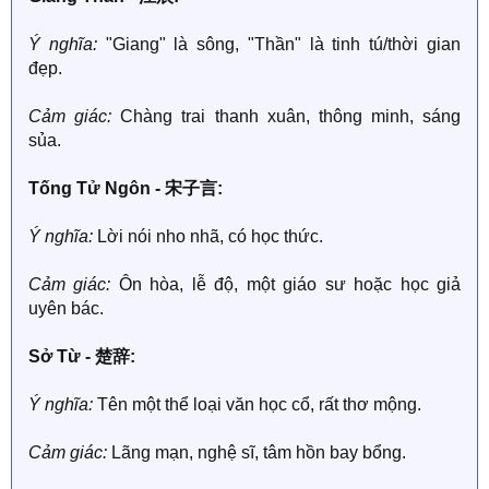
Ý nghĩa:
"Giang" là sông, "Thần" là tinh tú/thời gian
đẹp.
Cảm giác:
Chàng trai thanh xuân, thông minh, sáng
sủa.
Tống Tử Ngôn - 宋子言:
Ý nghĩa:
Lời nói nho nhã, có học thức.
Cảm giác:
Ôn hòa, lễ độ, một giáo sư hoặc học giả
uyên bác.
Sở Từ - 楚辞:
Ý nghĩa:
Tên một thể loại văn học cổ, rất thơ mộng.
Cảm giác:
Lãng mạn, nghệ sĩ, tâm hồn bay bổng.