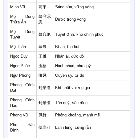
Minh Vũ
明宇
Sáng sủa, vững vàng
Mộ Dung
慕容承
Được trọng vọng
Thừa Ân
恩
Mộ Dung
慕容绝
Tuyệt đỉnh, khó chinh phục
Tuyệt
Mộ Thần
慕晨
Bí ẩn, thu hút
Ngọc Duy
玉维
Nhân ái, đức độ
Ngọc Phúc
玉福
Hạnh phúc, phú quý
Ngự Phong
御风
Quyền uy, tự do
Phong Cảnh
封景溢
Khí chất vương giả
Dật
Phong Cảnh
封景灏
Tôn quý, sâu rộng
Hạo
Phong Vũ
风舞
Phóng khoáng, mạnh mẽ
Phó Hàn
傅寒汀
Lạnh lùng, cứng rắn
Đình