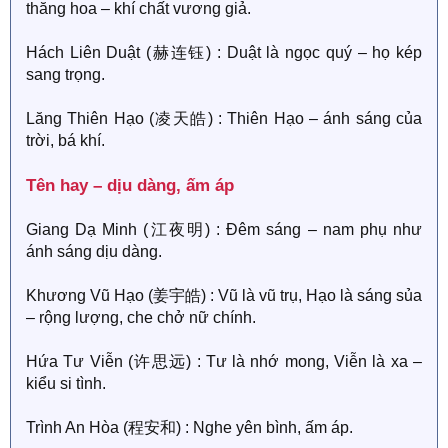
thăng hoa – khí chất vương giả.
Hách Liên Duật (赫连钰) : Duật là ngọc quý – họ kép
sang trọng.
Lăng Thiên Hạo (凌天皓) : Thiên Hạo – ánh sáng của
trời, bá khí.
Tên hay – dịu dàng, ấm áp​
Giang Dạ Minh (江夜明) : Đêm sáng – nam phụ như
ánh sáng dịu dàng.
Khương Vũ Hạo (姜宇皓) : Vũ là vũ trụ, Hạo là sáng sủa
– rộng lượng, che chở nữ chính.
Hứa Tư Viễn (许思远) : Tư là nhớ mong, Viễn là xa –
kiểu si tình.
Trình An Hòa (程安和) : Nghe yên bình, ấm áp.