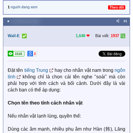
1
người đang xem
Theo dõi
★
21 Tháng năm 2025
#1
Wall-E
1,648
❤︎
Bài viết:
1937
1518
3
Đặt tên
tiếng Trung
hay cho nhân vật nam trong
ngôn
tình
không chỉ là chọn cái tên nghe "soái" mà còn
phải hợp với tính cách và bối cảnh. Dưới đây là vài
cách bạn có thể áp dụng:
Chọn tên theo tính cách nhân vật
Nếu nhân vật lạnh lùng, quyền thế:
Dùng các âm mạnh, nhiều phụ âm như Hàn (韩), Lăng