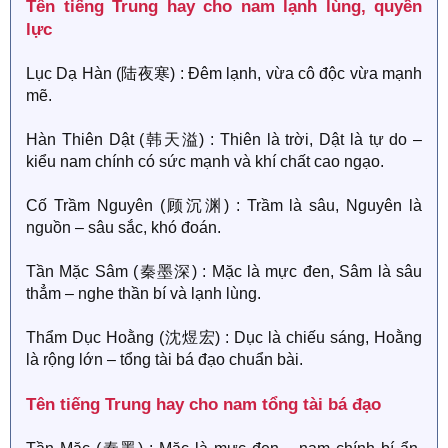
Tên tiếng Trung hay cho nam lạnh lùng, quyền
lực​
Lục Dạ Hàn (陆夜寒) : Đêm lạnh, vừa cô độc vừa mạnh
mẽ.
Hàn Thiên Dật (韩天溢) : Thiên là trời, Dật là tự do –
kiểu nam chính có sức mạnh và khí chất cao ngạo.
Cố Trầm Nguyên (顾沉渊) : Trầm là sâu, Nguyên là
nguồn – sâu sắc, khó đoán.
Tần Mặc Sâm (秦墨深) : Mặc là mực đen, Sâm là sâu
thẳm – nghe thần bí và lạnh lùng.
Thẩm Dục Hoằng (沈煜宏) : Dục là chiếu sáng, Hoằng
là rộng lớn – tổng tài bá đạo chuẩn bài.
Tên tiếng Trung hay cho nam tổng tài bá đạo​