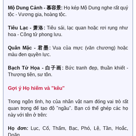
Mộ Dung Cảnh - 慕容景:
Họ kép Mộ Dung nghe rất quý
tộc - Vương gia, hoàng tộc.
Tiêu Lạc - 萧洛:
Tiêu sái, lạc quan hoặc rơi rụng như
hoa - Công tử phong lưu.
Quân Mặc - 君墨:
Vua của mực (văn chương) hoặc
màu đen quyền lực.
Bạch Tử Họa - 白子画:
Bức tranh đẹp, thuần khiết -
Thượng tiên, sư tôn.
Gợi ý Họ hiếm và "kêu"​
Trong ngôn tình, họ của nhân vật nam đóng vai trò rất
quan trọng để tạo độ "ngầu". Bạn có thể ghép các họ
này với tên ở trên:
Họ đơn:
Lục, Cố, Thẩm, Bạc, Phó, Lệ, Tần, Hoắc,
Doãn.