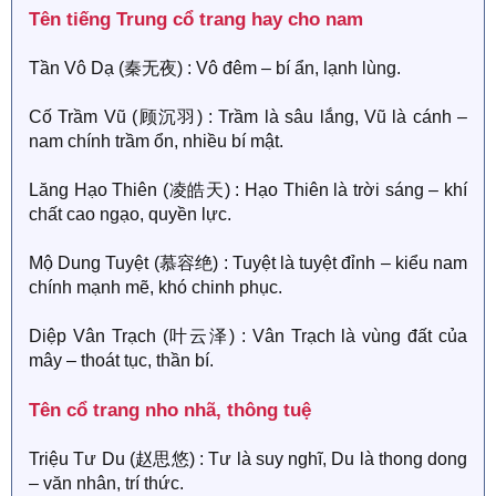
Tên tiếng Trung cổ trang hay cho nam​
Tần Vô Dạ (秦无夜) : Vô đêm – bí ẩn, lạnh lùng.
Cố Trầm Vũ (顾沉羽) : Trầm là sâu lắng, Vũ là cánh –
nam chính trầm ổn, nhiều bí mật.
Lăng Hạo Thiên (凌皓天) : Hạo Thiên là trời sáng – khí
chất cao ngạo, quyền lực.
Mộ Dung Tuyệt (慕容绝) : Tuyệt là tuyệt đỉnh – kiểu nam
chính mạnh mẽ, khó chinh phục.
Diệp Vân Trạch (叶云泽) : Vân Trạch là vùng đất của
mây – thoát tục, thần bí.
Tên cổ trang nho nhã, thông tuệ​
Triệu Tư Du (赵思悠) : Tư là suy nghĩ, Du là thong dong
– văn nhân, trí thức.