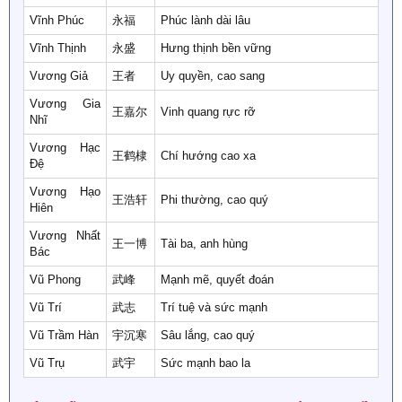
Vĩnh Phúc
永福
Phúc lành dài lâu
Vĩnh Thịnh
永盛
Hưng thịnh bền vững
Vương Giả
王者
Uy quyền, cao sang
Vương Gia
王嘉尔
Vinh quang rực rỡ
Nhĩ
Vương Hạc
王鹤棣
Chí hướng cao xa
Đệ
Vương Hạo
王浩轩
Phi thường, cao quý
Hiên
Vương Nhất
王一博
Tài ba, anh hùng
Bác
Vũ Phong
武峰
Mạnh mẽ, quyết đoán
Vũ Trí
武志
Trí tuệ và sức mạnh
Vũ Trầm Hàn
宇沉寒
Sâu lắng, cao quý
Vũ Trụ
武宇
Sức mạnh bao la