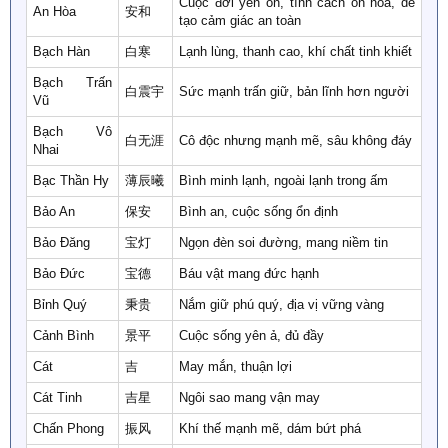
Cuộc đời yên ổn, tính cách ôn hòa, dễ
An Hòa
安和
tạo cảm giác an toàn
Bạch Hàn
白寒
Lạnh lùng, thanh cao, khí chất tinh khiết
Bạch Trấn
白震宇
Sức mạnh trấn giữ, bản lĩnh hơn người
Vũ
Bạch Vô
白无涯
Cô độc nhưng mạnh mẽ, sâu không đáy
Nhai
Bạc Thần Hy
薄辰曦
Bình minh lạnh, ngoài lạnh trong ấm
Bảo An
保安
Bình an, cuộc sống ổn định
Bảo Đăng
宝灯
Ngọn đèn soi đường, mang niềm tin
Bảo Đức
宝德
Báu vật mang đức hạnh
Bỉnh Quý
秉贵
Nắm giữ phú quý, địa vị vững vàng
Cảnh Bình
景平
Cuộc sống yên ả, đủ đầy
Cát
吉
May mắn, thuận lợi
Cát Tinh
吉星
Ngôi sao mang vận may
Chấn Phong
振风
Khí thế mạnh mẽ, dám bứt phá