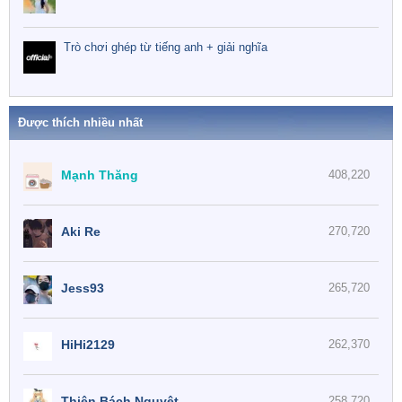
Trò chơi ghép từ tiếng anh + giải nghĩa
Được thích nhiều nhất
Mạnh Thăng
408,220
Aki Re
270,720
Jess93
265,720
HiHi2129
262,370
Thiên Bách Nguyệt
258,720