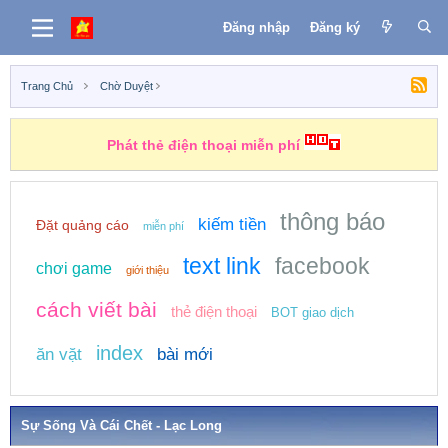
Đăng nhập
Đăng ký
Trang Chủ
Chờ Duyệt
Phát thẻ điện thoại miễn phí
thông báo
kiếm tiền
Đặt quảng cáo
miễn phí
text link
facebook
chơi game
giới thiệu
cách viết bài
thẻ điện thoại
BOT giao dịch
index
ăn vặt
bài mới
Sự Sống Và Cái Chết - Lạc Long