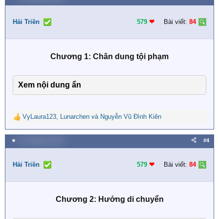
c
t
i
Hải Triền
579
❤︎
Bài viết:
84
o
n
s
Chương 1: Chân dung tội phạm
:
Xem nội dung ẩn
VyLaura123
,
Lunarchen
và
Nguyễn Vũ Đình Kiên
R
e
a
★
10 Tháng bảy 2026
#4
c
t
i
Hải Triền
579
❤︎
Bài viết:
84
o
n
s
Chương 2: Hướng di chuyển
: