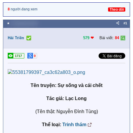
8
người đang xem
Theo dõi
★
9 Tháng bảy 2026
#1
Hải Triền
579
❤︎
Bài viết:
84
1717
0
Tên truyện: Sự sống và cái chết
Tác giả: Lạc Long
(Tên thật: Nguyễn Đình Tùng)
Thể loại:
Trinh thám