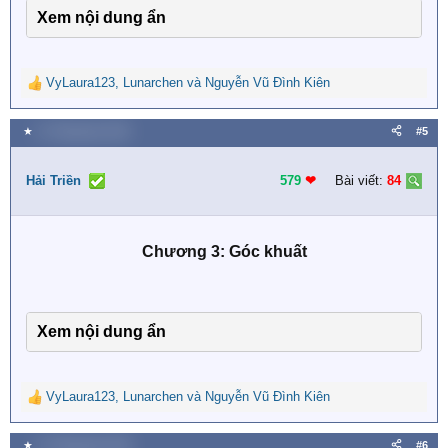
Xem nội dung ẩn
VyLaura123
,
Lunarchen
và
Nguyễn Vũ Đình Kiên
R
e
a
★
11 Tháng bảy 2026
#5
c
t
i
Hải Triền
579
❤︎
Bài viết:
84
o
n
s
Chương 3: Góc khuất
:
Xem nội dung ẩn
VyLaura123
,
Lunarchen
và
Nguyễn Vũ Đình Kiên
R
e
a
★
17 Tháng bảy 2026
#6