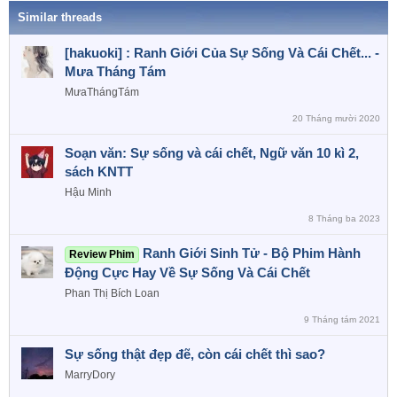
:
Similar threads
[hakuoki] : Ranh Giới Của Sự Sống Và Cái Chết... -
Mưa Tháng Tám
MưaThángTám
20 Tháng mười 2020
Soạn văn: Sự sống và cái chết, Ngữ văn 10 kì 2,
sách KNTT
Hậu Minh
8 Tháng ba 2023
Ranh Giới Sinh Tử - Bộ Phim Hành
Review Phim
Động Cực Hay Về Sự Sống Và Cái Chết
Phan Thị Bích Loan
9 Tháng tám 2021
Sự sống thật đẹp đẽ, còn cái chết thì sao?
MarryDory