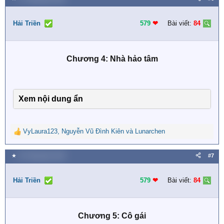
c
t
i
Hải Triền
579
❤︎
Bài viết:
84
o
n
s
Chương 4: Nhà hảo tâm
:
Xem nội dung ẩn
VyLaura123
,
Nguyễn Vũ Đình Kiên
và
Lunarchen
R
e
a
★
25 Tháng bảy 2026
#7
c
t
i
Hải Triền
579
❤︎
Bài viết:
84
o
n
s
Chương 5: Cô gái
: