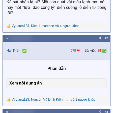
Kẻ sát nhân là ai? Một con quái vật máu lạnh mới nổi,
hay một "lưỡi dao công lý" điên cuồng lộ diện từ bóng
tối?
VyLaura123
,
Kiệt
,
Lunarchen
và 4 người khác
R
e
a
★
9 Tháng bảy 2026
#2
c
t
i
Hải Triền
579
❤︎
Bài viết:
84
o
n
s
Phần dẫn
:
Xem nội dung ẩn
VyLaura123
,
Nguyễn Vũ Đình Kiên
,
Chì Đen
và 1 người khác
R
e
a
★
10 Tháng bảy 2026
#3