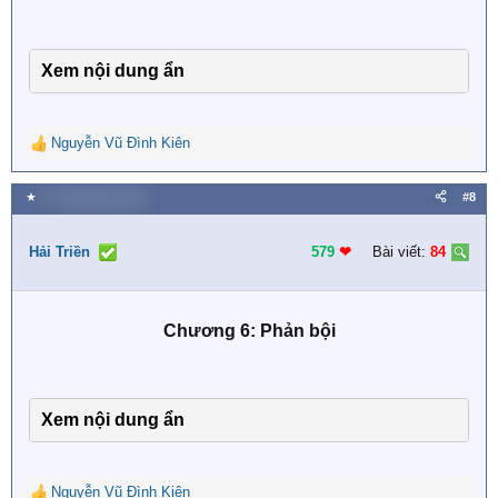
Xem nội dung ẩn
Nguyễn Vũ Đình Kiên
R
e
a
★
27 Tháng bảy 2026
#8
c
t
i
Hải Triền
579
❤︎
Bài viết:
84
o
n
s
Chương 6: Phản bội
:
Xem nội dung ẩn
Nguyễn Vũ Đình Kiên