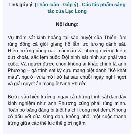
Link góp ý:
[Thảo luận - Góp ý] - Các tác phẩm sáng
tác của Lạc Long
Nội dung:
Vụ thảm sát kinh hoàng tại sào huyệt của Thiên làm
rúng động cả giới giang hồ lẫn lực lượng cảnh sát.
Hiện trường nồng nặc mùi máu và những đường kiếm
dứt khoát, sắc lẹm buộc Đội trinh sát hình sự phải vào
cuộc. Và người được chọn không ai khác chính là anh
Phương – gã trinh sát kỳ cựu mang biệt danh "Kẻ khát
máu", người vừa mới trở lại sau chuỗi ngày nghỉ ngơi
và giải quyết án mạng ở Ninh Phước.
Bước vào hiện trường, ngay cả những trinh sát dạn dày
kinh nghiệm như anh Phương cũng phải rùng mình.
Toàn bộ băng đảng bị triệt hạ chỉ trong một đêm. Không
có dấu vết của súng đạn, không phải một cuộc thanh
trừng giữa các thế lực thế giới ngầm.