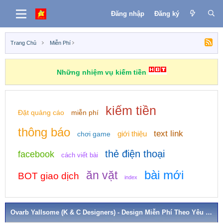
Đăng nhập
Đăng ký
Trang Chủ
Miễn Phí
Những nhiệm vụ kiếm tiền
kiếm tiền
Đặt quảng cáo
miễn phí
thông báo
text link
giới thiệu
chơi game
thẻ điện thoại
facebook
cách viết bài
bài mới
ăn vặt
BOT giao dịch
index
Ovarb Yallsome (K & C Designers) - Design Miễn Phí Theo Yêu Cầu