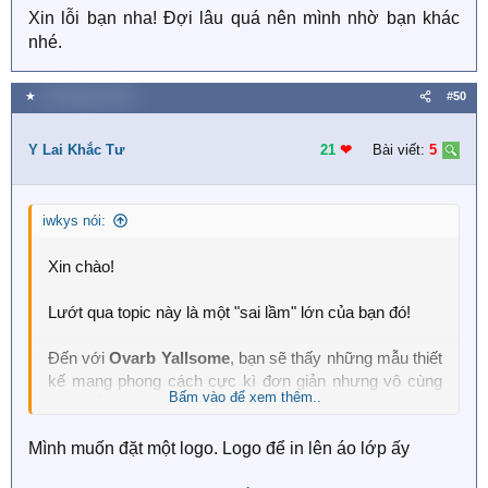
Xin lỗi bạn nha! Đợi lâu quá nên mình nhờ bạn khác
:
nhé.
★
16 Tháng ba 2021
#50
Y Lai Khắc Tư
21
❤︎
Bài viết:
5
iwkys nói:
Xin chào!
Lướt qua topic này là một "sai lầm" lớn của bạn đó!
Đến với
Ovarb Yallsome
, bạn sẽ thấy những mẫu thiết
kế mang phong cách cực kì đơn giản nhưng vô cùng
Bấm vào để xem thêm..
vừa mắt!
Mình muốn đặt một logo. Logo để in lên áo lớp ấy
Chúng mình,
@iwkys
và
@Clionadh
, sẽ nhận yêu cầu
design
chỉ với 0 xu! :D