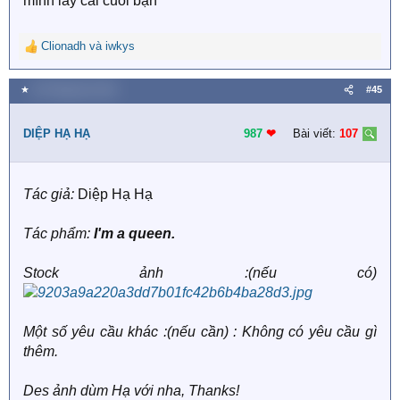
mình lấy cái cuối bạn
Clionadh
và
iwkys
R
e
a
★
29 Tháng tám 2019
#45
c
t
i
DIỆP HẠ HẠ
987
❤︎
Bài viết:
107
o
n
s
Tác giả:
Diệp Hạ Hạ
:
Tác phẩm:
I'm a queen.
Stock ảnh :(nếu có)
Một số yêu cầu khác :(nếu cần) : Không có yêu cầu gì
thêm.
Des ảnh dùm Hạ với nha, Thanks!