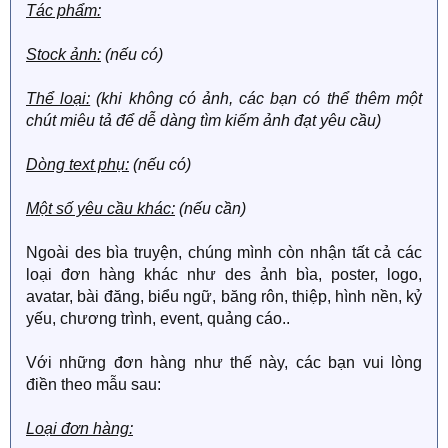
Tác phẩm:
báo về đơn hàng. Có thể dẫn link truyện để chúng mình
tìm hiểu rõ thêm. Ngoài ra, cũng không được cmt về
Stock ảnh:
(nếu có)
những chuyện không liên quan tới topic này. Sau đây là
một chút lặt vặt về nhóm:
Thể loại:
(khi không có ảnh, các bạn có thể thêm một
Logo của nhóm
chút miêu tả để dễ dàng tìm kiếm ảnh đạt yêu cầu)
Dòng text phụ:
(nếu có)
Một số yêu cầu khác:
(nếu cần)
Ngoài des bìa truyện, chúng mình còn nhận tất cả các
loại đơn hàng khác như des ảnh bìa, poster, logo,
avatar, bài đăng, biểu ngữ, băng rôn, thiệp, hình nền, kỷ
yếu, chương trình, event, quảng cáo..
Với những đơn hàng như thế này, các bạn vui lòng
điền theo mẫu sau:
Loại đơn hàng: