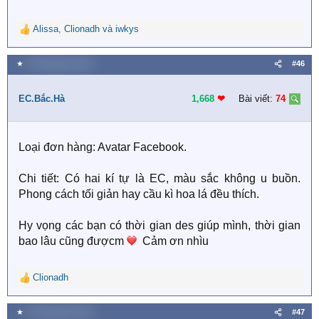
Alissa
,
Clionadh
và
iwkys
R
e
a
★
29 Tháng bảy 2020
#46
c
t
i
EC.Bắc.Hà
1,668
❤︎
Bài viết:
74
o
n
s
Loại đơn hàng: Avatar Facebook.
:
Chi tiết: Có hai kí tự là EC, màu sắc không u buồn.
Phong cách tối giản hay cầu kì hoa lá đều thích.
Hy vọng các bạn có thời gian des giúp mình, thời gian
bao lâu cũng đượcm
Cảm ơn nhìu
Clionadh
R
e
a
★
29 Tháng bảy 2020
#47