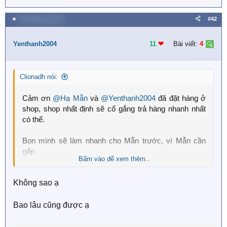
e
a
★
20 Tháng hai 2019
#42
c
t
i
Yenthanh2004
11
❤︎
Bài viết:
4
o
n
s
Clionadh nói:
:
Cảm ơn
@Hạ Mẫn
và
@Yenthanh2004
đã đặt hàng ở
shop, shop nhất định sẽ cố gắng trả hàng nhanh nhất
có thể.
Bọn mình sẽ làm nhanh cho Mẫn trước, vì Mẫn cần
gấp.
Bấm vào để xem thêm..
P/s: Dạo này bọn mình chuẩn bị thi nên hơi bận rộn,
Không sao ạ
nếu có des chậm thì mong các bạn thông cảm nha
Bao lâu cũng được ạ