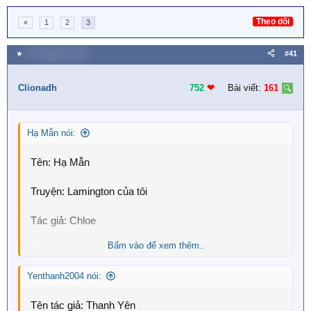
Theo dõi
«
1
2
3
★
20 Tháng hai 2019
#41
Clionadh
752
❤︎
Bài viết:
161
Hạ Mẫn nói:
Tên: Hạ Mẫn
Truyện: Lamington của tôi
Tác giả: Chloe
Bấm vào để xem thêm..
Ảnh:
View attachment 3955
Yenthanh2004 nói:
Yêu cầu: Kiểu chữ đáng yêu, hợp ảnh
Tên tác giả: Thanh Yên
P/s: Nếu có thể làm nhanh giúp Mẫn dc k, tại gấp quá: