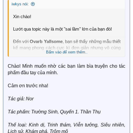
iwkys nói:
Xin chào!
Lướt qua topic này là một "sai lầm" lớn của bạn đó!
Đến với
Ovarb Yallsome
, bạn sẽ thấy những mẫu thiết
kế mang phong cách cực kì đơn giản nhưng vô cùng
Bấm vào để xem thêm..
vừa mắt!
Chào! Mình muốn nhờ các bạn làm bìa truyện cho tác
Chúng mình,
@iwkys
và
@Clionadh
, sẽ nhận yêu cầu
phẩm đầu tay của mình.
design
chỉ với 0 xu! :D
Và để phục vụ một cách tốt nhất, các bạn chỉ cần đừng
Cảm ơn trước nha!
quên điều đó trong đơn hàng.
Tác giả: Nor
Vì vậy, hãy nhớ điền đầy đủ thông tin vào mẫu bên
dưới nhé!
Tác phẩm: Trường Sinh, Quyển 1. Thần Thụ
Tác giả:
Thể loại: Kinh dị, Trinh thám, Viễn tưởng, Siêu nhiên,
Lịch sử, Khám phá, Trộm mộ