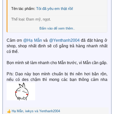
))
Tên tác phẩm:
Tôi đã yêu em thật rồi!
Thể loại: Đam mỹ, ngọt.
Bấm vào để xem thêm..
Bạn lấy cho mình ảnh đam mỹ hiện đại nha
Cảm ơn
@Hạ Mẫn
và
@Yenthanh2004
đã đặt hàng ở
shop, shop nhất định sẽ cố gắng trả hàng nhanh nhất
có thể.
Bọn mình sẽ làm nhanh cho Mẫn trước, vì Mẫn cần gấp.
P/s: Dạo này bọn mình chuẩn bị thi nên hơi bận rộn,
nếu có des chậm thì mong các bạn thông cảm nha
Hạ Mẫn
,
iwkys
và
Yenthanh2004
R