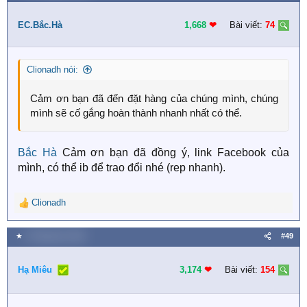
c
t
i
EC.Bắc.Hà
1,668
❤︎
Bài viết:
74
o
n
s
Clionadh nói:
:
Cảm ơn bạn đã đến đặt hàng của chúng mình, chúng
mình sẽ cố gắng hoàn thành nhanh nhất có thể.
Bắc Hà
Cảm ơn bạn đã đồng ý, link Facebook của
mình, có thể ib để trao đổi nhé (rep nhanh).
Clionadh
R
e
a
★
9 Tháng tám 2020
#49
c
t
i
Hạ Miêu
3,174
❤︎
Bài viết:
154
o
n
s