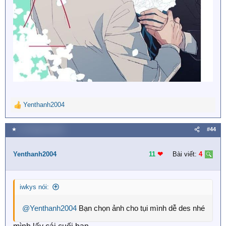
Yenthanh2004
R
e
a
★
21 Tháng hai 2019
#44
c
t
i
Yenthanh2004
11
❤︎
Bài viết:
4
o
n
s
iwkys nói:
:
@Yenthanh2004
Bạn chọn ảnh cho tụi mình dễ des nhé