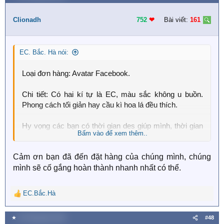
c
t
i
Clionadh
752
❤︎
Bài viết:
161
o
n
s
EC. Bắc. Hà nói:
:
Loại đơn hàng: Avatar Facebook.
Chi tiết: Có hai kí tự là EC, màu sắc không u buồn.
Phong cách tối giản hay cầu kì hoa lá đều thích.
Hy vọng các bạn có thời gian des giúp mình, thời gian
Bấm vào để xem thêm..
bao lâu cũng đượcm
Cảm ơn nhìu
Cảm ơn bạn đã đến đặt hàng của chúng mình, chúng
mình sẽ cố gắng hoàn thành nhanh nhất có thể.
EC.Bắc.Hà
R
e
a
★
29 Tháng bảy 2020
#48