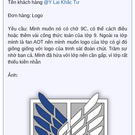
Tên khách hàng
@Y Lai Khắc Tư
Và để phục vụ một cách tốt nhất, các bạn chỉ cần đừng
quên điều đó trong đơn hàng.
Đơn hàng: Logo
Vì vậy, hãy nhớ điền đầy đủ thông tin vào mẫu bên
Yêu cầu: Mình muốn nó có chữ 9C, có thể cách điệu
dưới nhé!
hoặc thêm vài công thức toán của lớp 9. Ngoài ra lớp
mình là fan AOT nên mình muốn logo của lớp có gì đó
Tác giả:
giông giống với logo của trinh sát đoàn chút. Trăm sự
nhờ bạn cả. Mình đã hứa với lớp nên cần gấp, vì lớp rất
Tác phẩm:
thiếu kiên nhẫn
Stock ảnh:
(nếu có)
Ảnh:
Thể loại:
(khi không có ảnh, các bạn có thể thêm một
chút miêu tả để dễ dàng tìm kiếm ảnh đạt yêu cầu)
Dòng text phụ:
(nếu có)
Một số yêu cầu khác:
(nếu cần)
Ngoài des bìa truyện, chúng mình còn nhận tất cả các
loại đơn hàng khác như des ảnh bìa, poster, logo,