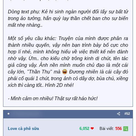
Tác phẩm:
Dòng text phụ: Kẻ hi sinh ngàn người đổi lấy sự bất tử
Stock ảnh:
(nếu có)
trong ảo tưởng, hắn quỳ lạy thần chết ban cho sự biến
mất nhẹ nhàng..
Thể loại:
(khi không có ảnh, các bạn có thể thêm một
chút miêu tả để dễ dàng tìm kiếm ảnh đạt yêu cầu)
Một số yêu cầu khác: Truyện của mình được phân ra
thành nhiều quyển, vậy nên bạn trình bày bố cực cho
Dòng text phụ:
(nếu có)
hợp lí nhé, mình không hiểu về việc thiết kế nên đành
nhờ vậy. Ừm.. cho kiểu chữ trông kinh dị chút, tên tác
Một số yêu cầu khác:
(nếu cần)
giả cũng vậy. Ảnh nền mình muốn chủ đạo là một cái
cây lớn, "Thần Thụ" mà
Đương nhiên là cái cây đó
Ngoài des bìa truyện, chúng mình còn nhận tất cả các
phải cổ quái 1 chút, trong ảnh có dây dợ, bùa chú, xiềng
loại đơn hàng khác như des ảnh bìa, poster, logo,
avatar, bài đăng, biểu ngữ, băng rôn, thiệp, hình nền, kỷ
xích thì càng tốt.. Hình 2D nhé!
yếu, chương trình, event, quảng cáo..
- Mình cảm ơn nhiều! Thật sự rất háo hức!
Với những đơn hàng như thế này, các bạn vui lòng điền
theo mẫu sau:
★
23 Tháng năm 2021
#52
Loại đơn hàng:
Love cà phê sữa
6,052
❤︎
Bài viết:
556
Yêu cầu:
(về nội dung, hình thức)