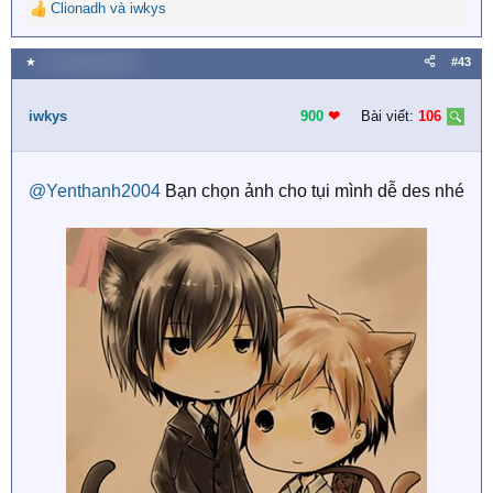
Clionadh
và
iwkys
R
e
a
★
21 Tháng hai 2019
#43
c
t
i
iwkys
900
❤︎
Bài viết:
106
o
n
s
@Yenthanh2004
Bạn chọn ảnh cho tụi mình dễ des nhé
: