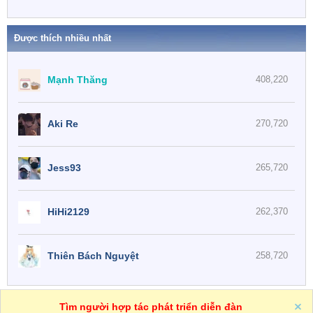
Được thích nhiều nhất
Mạnh Thăng
408,220
Aki Re
270,720
Jess93
265,720
HiHi2129
262,370
Thiên Bách Nguyệt
258,720
One
VN
Trợ giúp
Tìm người hợp tác phát triển diễn đàn
R