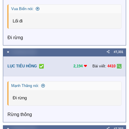
s
Vua Biển nói:
:
Lối đi
Đi rừng
★
9 Tháng bảy 2026
#7,331
LỤC TIỂU HỒNG
2,194
❤︎
Bài viết:
4410
Mạnh Thăng nói:
Đi rừng
Rừng thông
★
9 Tháng bảy 2026
#7,332