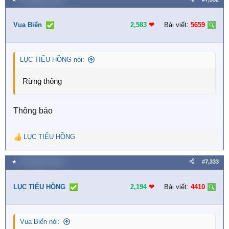
Vua Biển
2,583
❤︎
Bài viết:
5659
LỤC TIỂU HỒNG nói:
Rừng thông
Thông báo
LỤC TIỂU HỒNG
R
e
a
★
9 Tháng bảy 2026
#7,333
c
t
i
LỤC TIỂU HỒNG
2,194
❤︎
Bài viết:
4410
o
n
s
Vua Biển nói:
: