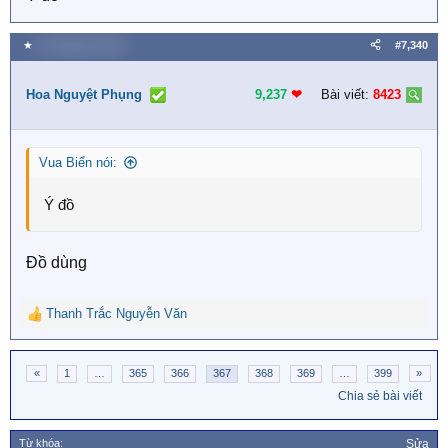
★
9 Tháng bảy 2026
#7,340
Hoa Nguyệt Phụng
9,237
❤︎
Bài viết:
8423
Vua Biển nói:
Ý đồ
Đồ dùng
Thanh Trắc Nguyễn Văn
R
e
a
«
1
…
365
366
367
368
369
…
399
»
c
t
Chia sẻ bài viết
i
o
Từ khóa:
Sửa
n