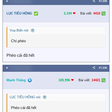
★
9 Tháng bảy 2026
#7,335
LỤC TIỂU HỒNG
2,194
❤︎
Bài viết:
4410
Vua Biển nói:
Chí phèo
Phèo cái đã hết
★
9 Tháng bảy 2026
#7,336
Mạnh Thăng
100,996
❤︎
Bài viết:
14421
LỤC TIỂU HỒNG nói:
Phèo cái đã hết