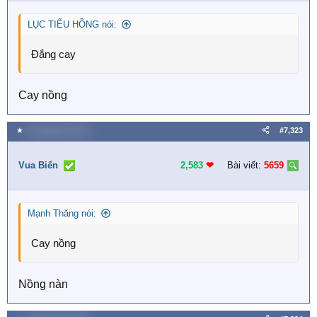
LỤC TIỂU HỒNG nói:
Đắng cay
Cay nồng
★
8 Tháng bảy 2026
#7,323
Vua Biển
2,583
❤︎
Bài viết:
5659
Mạnh Thăng nói:
Cay nồng
Nồng nàn