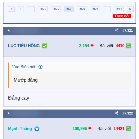
«
1
…
365
366
367
368
369
…
399
»
Theo dõi
★
7 Tháng bảy 2026
#7,321
LỤC TIỂU HỒNG
2,194
❤︎
Bài viết:
4410
Vua Biển nói:
Mướp đắng
Đắng cay
★
8 Tháng bảy 2026
#7,322
Mạnh Thăng
100,996
❤︎
Bài viết:
14421