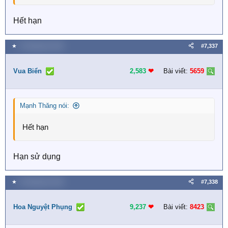
Hết hạn
★
9 Tháng bảy 2026
#7,337
Vua Biển
2,583
❤︎
Bài viết:
5659
Mạnh Thăng nói:
Hết hạn
Hạn sử dụng
★
9 Tháng bảy 2026
#7,338
Hoa Nguyệt Phụng
9,237
❤︎
Bài viết:
8423