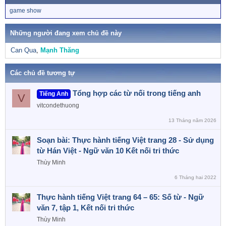
s
T
game show
:
ừ
k
h
Những người đang xem chủ đề này
ó
a
Can Qua
Mạnh Thăng
Các chủ đề tương tự
Tổng hợp các từ nối trong tiếng anh
Tiếng Anh
V
vitcondethuong
13 Tháng năm 2026
Soạn bài: Thực hành tiếng Việt trang 28 - Sử dụng
từ Hán Việt - Ngữ văn 10 Kết nối tri thức
Thùy Minh
6 Tháng hai 2022
Thực hành tiếng Việt trang 64 – 65: Số từ - Ngữ
văn 7, tập 1, Kết nối tri thức
Thùy Minh