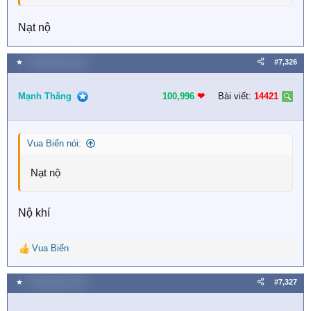
Nạt nộ
★
8 Tháng bảy 2026
#7,326
Mạnh Thăng
100,996
❤︎
Bài viết:
14421
Vua Biển nói:
Nạt nộ
Nộ khí
Vua Biển
R
e
a
★
8 Tháng bảy 2026
#7,327
c
t