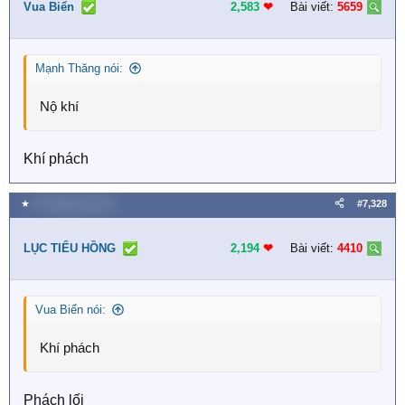
i
Vua Biển
2,583
❤︎
Bài viết:
5659
o
n
s
Mạnh Thăng nói:
:
Nộ khí
Khí phách
★
8 Tháng bảy 2026
#7,328
LỤC TIỂU HỒNG
2,194
❤︎
Bài viết:
4410
Vua Biển nói:
Khí phách
Phách lối