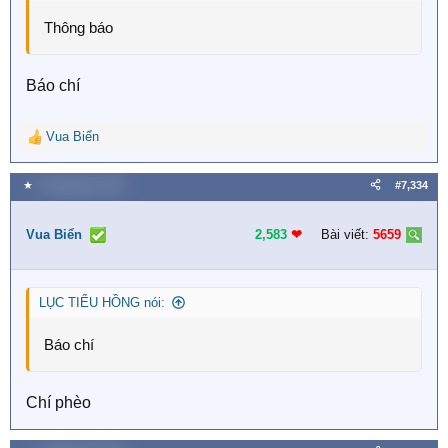
Thông báo
Báo chí
Vua Biển
R
e
a
★
9 Tháng bảy 2026
#7,334
c
t
i
Vua Biển
2,583
❤︎
Bài viết:
5659
o
n
s
LỤC TIỂU HỒNG nói:
:
Báo chí
Chí phèo