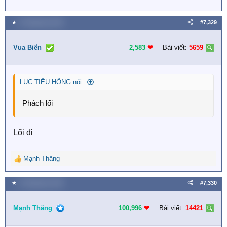
★
8 Tháng bảy 2026
#7,329
Vua Biển
2,583
❤︎
Bài viết:
5659
LỤC TIỂU HỒNG nói:
Phách lối
Lối đi
Mạnh Thăng
R
e
a
★
9 Tháng bảy 2026
#7,330
c
t
i
Mạnh Thăng
100,996
❤︎
Bài viết:
14421
o
n