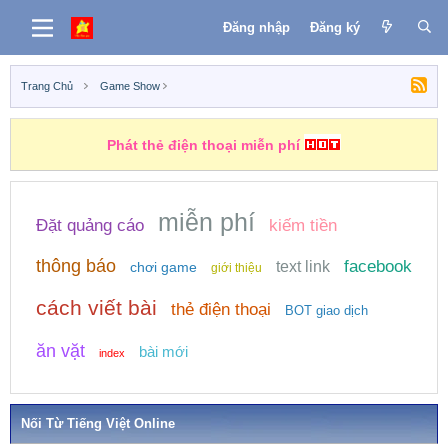
Đăng nhập
Đăng ký
Trang Chủ
Game Show
Phát thẻ điện thoại miễn phí
Những nhiệm vụ kiếm tiền
miễn phí
Đặt quảng cáo
kiếm tiền
thông báo
facebook
text link
chơi game
giới thiệu
cách viết bài
thẻ điện thoại
BOT giao dịch
ăn vặt
bài mới
index
Nối Từ Tiếng Việt Online