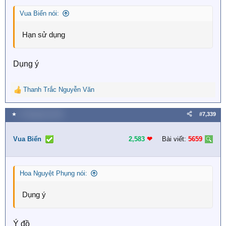
Vua Biển nói:
Hạn sử dụng
Dụng ý
Thanh Trắc Nguyễn Văn
R
e
a
★
9 Tháng bảy 2026
#7,339
c
t
i
Vua Biển
2,583
❤︎
Bài viết:
5659
o
n
s
Hoa Nguyệt Phụng nói:
:
Dụng ý
Ý đồ