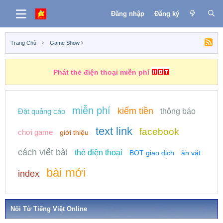
Đăng nhập
Đăng ký
Trang Chủ
Game Show
Phát thẻ điện thoại miễn phí
miễn phí
kiếm tiền
Đặt quảng cáo
thông báo
text link
facebook
chơi game
giới thiệu
cách viết bài
thẻ điện thoại
BOT giao dịch
ăn vặt
bài mới
index
Nối Từ Tiếng Việt Online