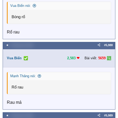
Vua Biển nói:
Bóng rổ
Rổ rau
★
2 Tháng sáu 2026
#5,988
Vua Biển
2,583
❤︎
Bài viết:
5659
Mạnh Thăng nói:
Rổ rau
Rau má
★
2 Tháng sáu 2026
#5,989