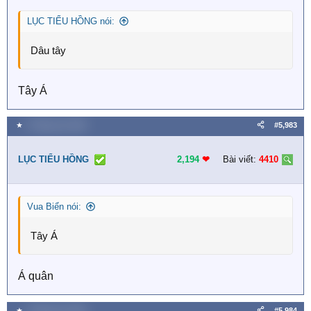
LỤC TIỂU HỒNG nói:
Dâu tây
Tây Á
★
2 Tháng sáu 2026
#5,983
LỤC TIỂU HỒNG
2,194
❤︎
Bài viết:
4410
Vua Biển nói:
Tây Á
Á quân
★
2 Tháng sáu 2026
#5,984