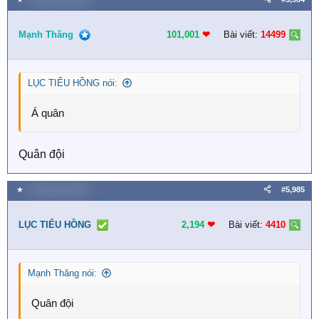
Mạnh Thăng
101,001
❤︎
Bài viết:
14499
LỤC TIỂU HỒNG nói:
Á quân
Quân đội
★
2 Tháng sáu 2026
#5,985
LỤC TIỂU HỒNG
2,194
❤︎
Bài viết:
4410
Mạnh Thăng nói:
Quân đội