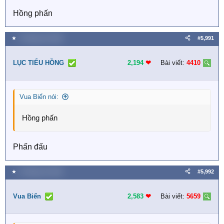
Hồng phấn
★
2 Tháng sáu 2026
#5,991
LỤC TIỂU HỒNG
2,194
❤︎
Bài viết:
4410
Vua Biển nói:
Hồng phấn
Phấn đấu
★
2 Tháng sáu 2026
#5,992
Vua Biển
2,583
❤︎
Bài viết:
5659