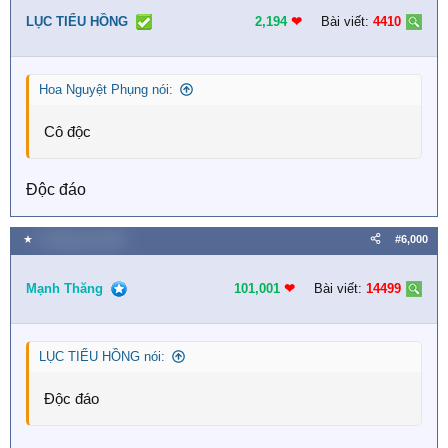
LỤC TIỂU HỒNG
2,194
❤︎
Bài viết:
4410
Hoa Nguyệt Phụng nói:
Cô độc
Độc đáo
★
3 Tháng sáu 2026
#6,000
Mạnh Thăng
101,001
❤︎
Bài viết:
14499
LỤC TIỂU HỒNG nói:
Độc đáo