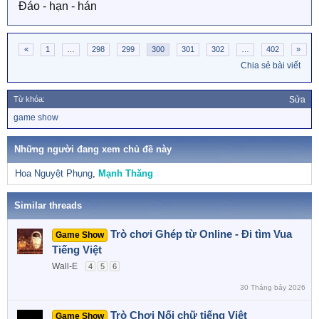
Đáo - hạn - hán
«
1
…
298
299
300
301
302
…
402
»
Chia sẻ bài viết
Từ khóa:
Sửa
T
game show
ừ
k
h
Những người đang xem chủ đề này
ó
a
Hoa Nguyệt Phụng
Mạnh Thăng
Similar threads
Trò chơi Ghép từ Online - Đi tìm Vua
Game Show
Tiếng Việt
Wall-E
4
5
6
30 Tháng bảy 2026
Trò Chơi Nối chữ tiếng Việt
Game Show