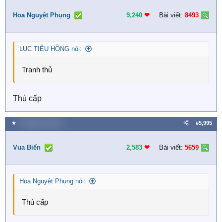
Hoa Nguyệt Phụng
9,240
❤︎
Bài viết:
8493
LỤC TIỂU HỒNG nói:
Tranh thủ
Thủ cấp
★
3 Tháng sáu 2026
#5,995
Vua Biển
2,583
❤︎
Bài viết:
5659
Hoa Nguyệt Phụng nói:
Thủ cấp