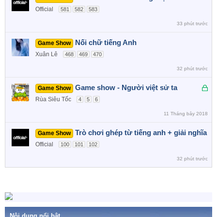
Official
581
582
583
33 phút trước
Nối chữ tiếng Anh
Game Show
Xuân Lê
468
469
470
32 phút trước
Đ
Game show - Người việt sử ta
Game Show
ã
Rùa Siêu Tốc
4
5
6
k
11 Tháng bảy 2018
h
ó
Trò chơi ghép từ tiếng anh + giải nghĩa
Game Show
a
Official
100
101
102
32 phút trước
Nội dung nổi bật