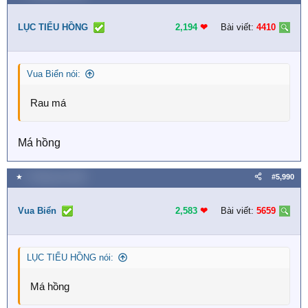
LỤC TIỂU HỒNG
2,194
❤︎
Bài viết:
4410
Vua Biển nói:
Rau má
Má hồng
★
2 Tháng sáu 2026
#5,990
Vua Biển
2,583
❤︎
Bài viết:
5659
LỤC TIỂU HỒNG nói:
Má hồng