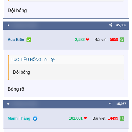
Đội bóng
★
2 Tháng sáu 2026
#5,986
Vua Biển
2,583
❤︎
Bài viết:
5659
LỤC TIỂU HỒNG nói:
Đội bóng
Bóng rổ
★
2 Tháng sáu 2026
#5,987
Mạnh Thăng
101,001
❤︎
Bài viết:
14499