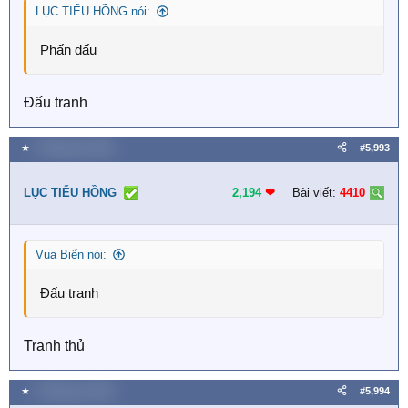
LỤC TIỂU HỒNG nói:
Phấn đấu
Đấu tranh
★
2 Tháng sáu 2026
#5,993
LỤC TIỂU HỒNG
2,194
❤︎
Bài viết:
4410
Vua Biển nói:
Đấu tranh
Tranh thủ
★
2 Tháng sáu 2026
#5,994