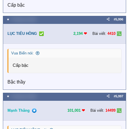
Cấp bậc
★
3 Tháng sáu 2026
#5,996
LỤC TIỂU HỒNG
2,194
❤︎
Bài viết:
4410
Vua Biển nói:
Cấp bậc
Bậc thầy
★
3 Tháng sáu 2026
#5,997
Mạnh Thăng
101,001
❤︎
Bài viết:
14499