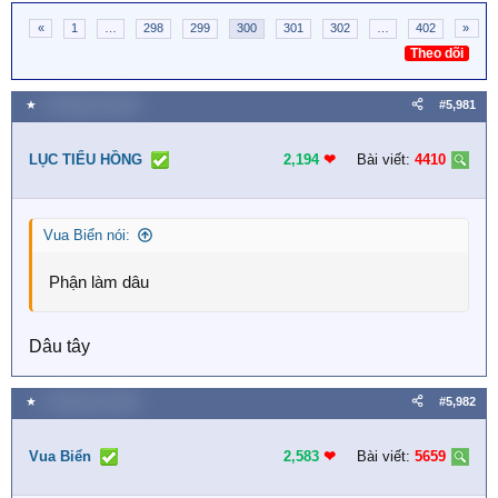
«
1
…
298
299
300
301
302
…
402
»
Theo dõi
★
2 Tháng sáu 2026
#5,981
LỤC TIỂU HỒNG
2,194
❤︎
Bài viết:
4410
Vua Biển nói:
Phận làm dâu
Dâu tây
★
2 Tháng sáu 2026
#5,982
Vua Biển
2,583
❤︎
Bài viết:
5659