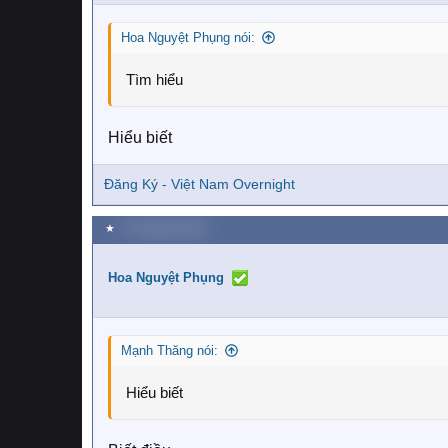
n
s
:
Hoa Nguyệt Phụng nói:
Tìm hiểu
Hiểu biết
Đăng Ký - Việt Nam Overnight
★
17 Tháng ba 2026
Hoa Nguyệt Phụng
Mạnh Thăng nói:
Hiểu biết