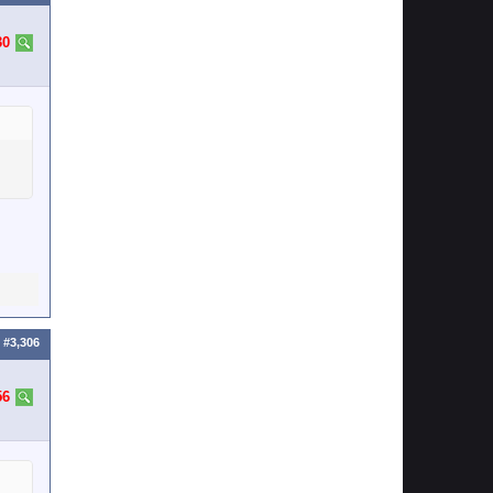
30
#3,306
56