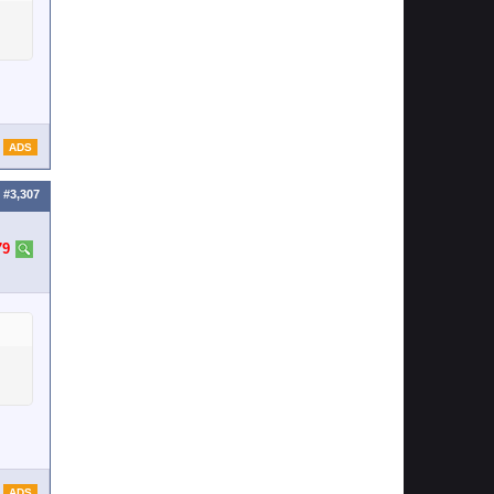
ADS
#3,307
79
ADS