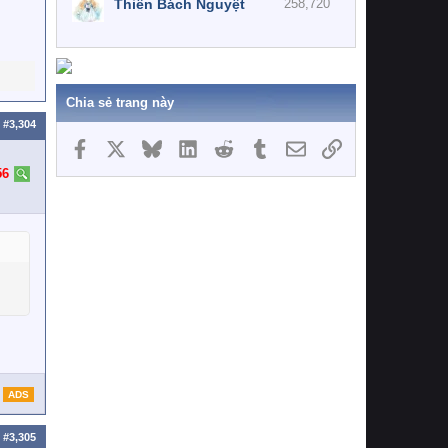
Thiên Bách Nguyệt
258,720
Chia sẻ trang này
#3,304
Facebook
X
Bluesky
LinkedIn
Reddit
Tumblr
Email
Link
56
ADS
#3,305