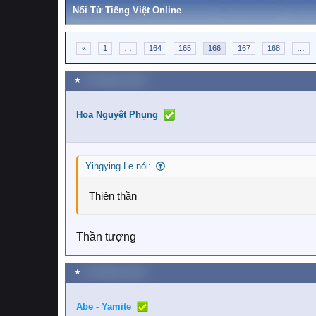
Nối Từ Tiếng Việt Online
«
1
…
164
165
166
167
168
…
★
16 Tháng ba 2026
Hoa Nguyệt Phụng
Yingying Le nói:
Thiên thần
Thần tượng
★
16 Tháng ba 2026
Abe - Yamite