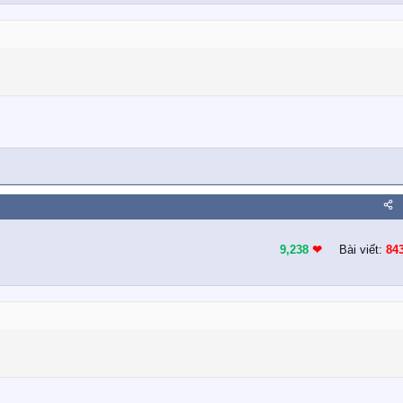
9,238
❤︎
Bài viết:
84