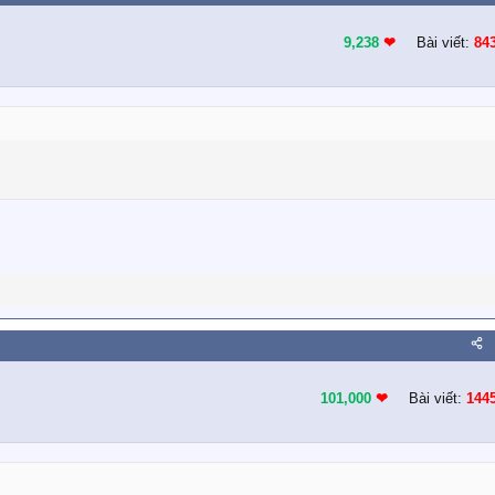
9,238
❤︎
Bài viết:
84
101,000
❤︎
Bài viết:
144