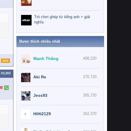
Trò chơi ghép từ tiếng anh + giải
nghĩa
Được thích nhiều nhất
Mạnh Thăng
408,220
ADS
#3,303
Aki Re
270,720
30
Jess93
265,720
HiHi2129
262,370