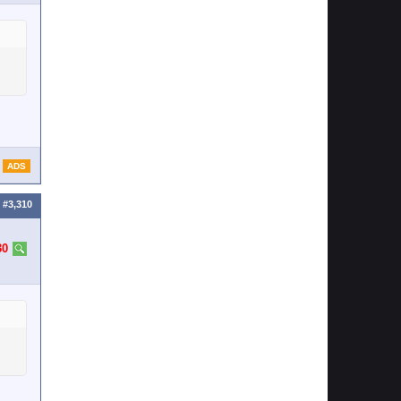
ADS
#3,310
30