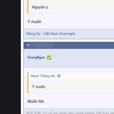
Nguyện ý
Ý muốn
Đăng Ký - Việt Nam Overnight
★
17 Tháng ba 2026
GiangNgan
Mạnh Thăng nói:
Ý muốn
Muốn tìm
阮氏玉容: Tự cổ mỹ nhân như danh tướng, bất hứa nhân