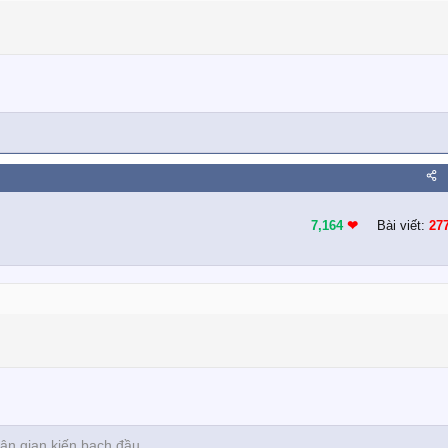
7,164
❤︎
Bài viết:
27
 gian kiến bạch đầu...