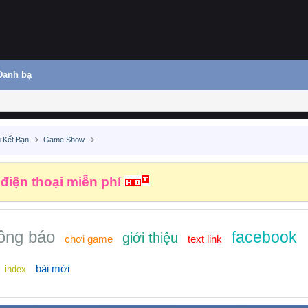
Danh bạ
 Kết Bạn
Game Show
 điện thoại miễn phí
ông báo
facebook
giới thiệu
chơi game
text link
bài mới
index