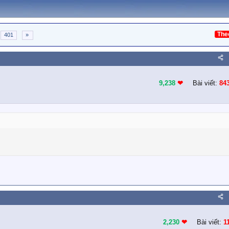
The
401
»
9,238
❤︎
Bài viết:
84
2,230
❤︎
Bài viết:
1