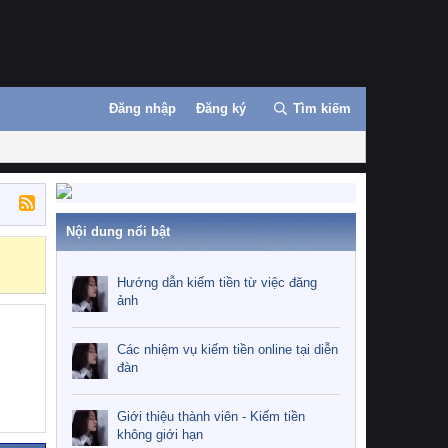
Đăng nhập
Đăng ký
Tìm kiếm
Nội dung nổi bật
Những nhiệm 
Hướng dẫn kiếm tiền từ việc đăng
ảnh
Các nhiệm vụ kiếm tiền online tại diễn
đàn
Giới thiệu thành viên - Kiếm tiền
không giới hạn