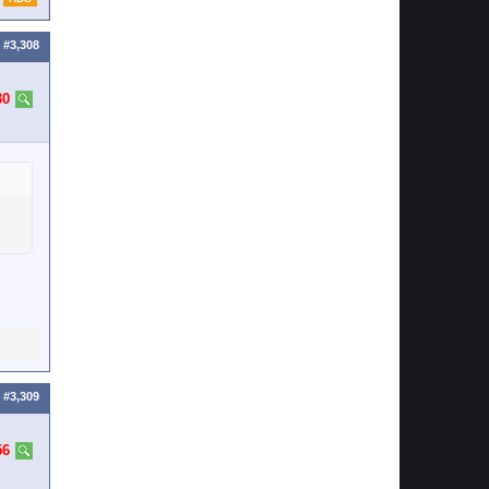
#3,308
30
#3,309
56