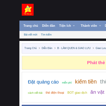
Trang chủ
Diễn đàn
Tiện ích
Thành viên
Bài viết mới
Tìm kiếm
Trang Chủ
Diễn Đàn
B - LÀM QUEN & GIAO LƯU
Giao Lưu
Phát thẻ
th
kiếm tiền
Đặt quảng cáo
miễn phí
ăn vặt
thẻ điện thoại
BOT giao dịch
cách viết bài