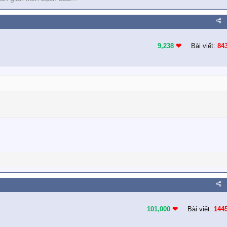
9,238
❤︎
Bài viết:
84
101,000
❤︎
Bài viết:
144