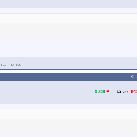
n ạ Thanks
9,238
❤︎
Bài viết:
84