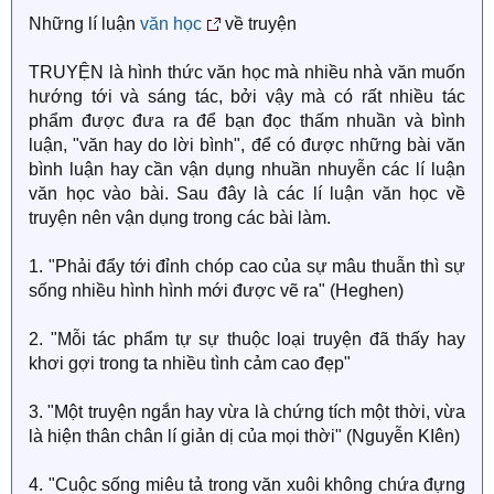
Những lí luận
văn học
về truyện
TRUYỆN là hình thức văn học mà nhiều nhà văn muốn
hướng tới và sáng tác, bởi vậy mà có rất nhiều tác
phẩm được đưa ra để bạn đọc thấm nhuần và bình
luận, "văn hay do lời bình", để có được những bài văn
bình luận hay cần vận dụng nhuần nhuyễn các lí luận
văn học vào bài. Sau đây là các lí luận văn học về
truyện nên vận dụng trong các bài làm.
1. "Phải đẩy tới đỉnh chóp cao của sự mâu thuẫn thì sự
sống nhiều hình hình mới được vẽ ra" (Heghen)
2. "Mỗi tác phẩm tự sự thuộc loại truyện đã thấy hay
khơi gợi trong ta nhiều tình cảm cao đẹp"
3. "Một truyện ngắn hay vừa là chứng tích một thời, vừa
là hiện thân chân lí giản dị của mọi thời" (Nguyễn KIên)
4. "Cuộc sống miêu tả trong văn xuôi không chứa đựng