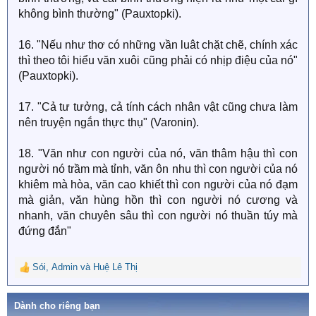
không bình thường" (Pauxtopki).
16. "Nếu như thơ có những vần luât chặt chẽ, chính xác
thì theo tôi hiểu văn xuôi cũng phải có nhịp điệu của nó"
(Pauxtopki).
17. "Cả tư tưởng, cả tính cách nhân vật cũng chưa làm
nên truyện ngắn thực thụ" (Varonin).
18. "Văn như con người của nó, văn thâm hậu thì con
người nó trầm mà tỉnh, văn ôn nhu thì con người của nó
khiêm mà hòa, văn cao khiết thì con người của nó đạm
mà giản, văn hùng hồn thì con người nó cương và
nhanh, văn chuyên sâu thì con người nó thuần túy mà
đứng đắn"
Sói
,
Admin
và
Huệ Lê Thị
R
e
a
Dành cho riêng bạn
c