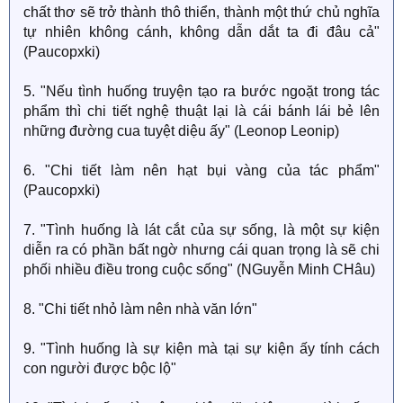
chất thơ sẽ trở thành thô thiển, thành một thứ chủ nghĩa
tự nhiên không cánh, không dẫn dắt ta đi đâu cả"
(Paucopxki)
5. "Nếu tình huống truyện tạo ra bước ngoặt trong tác
phẩm thì chi tiết nghệ thuật lại là cái bánh lái bẻ lên
những đường cua tuyệt diệu ấy" (Leonop Leonip)
6. "Chi tiết làm nên hạt bụi vàng của tác phẩm"
(Paucopxki)
7. "Tình huống là lát cắt của sự sống, là một sự kiện
diễn ra có phần bất ngờ nhưng cái quan trọng là sẽ chi
phối nhiều điều trong cuộc sống" (NGuyễn Minh CHâu)
8. "Chi tiết nhỏ làm nên nhà văn lớn"
9. "Tình huống là sự kiện mà tại sự kiện ấy tính cách
con người được bộc lộ"