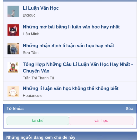
t
Lí Luận Văn Học
i
o
Btcloud
n
s
Những mở bài bằng lí luận văn học hay nhất
:
Hậu Minh
Những nhận định lí luận văn học hay nhất
Sưu Tầm
Tổng Hợp Những Câu Lí Luận Văn Học Hay Nhất -
Chuyên Văn
Trần Thị Thanh Tú
Những lí luận văn học không thể không biết
Hoaiancute
Từ khóa:
Sửa
T
tái chế
văn học
ừ
k
h
Những người đang xem chủ đề này