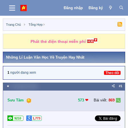
Đăng nhập
Đăng ký
Trang Chủ
Tổng Hợp
Phát thẻ điện thoại miễn phí
Những Lí Luận Văn Học Về Truyện Hay Nhất
1
người đang xem
Theo dõi
★
10 Tháng tám 2022
#1
Sưu Tầm
573
❤︎
Bài viết:
869
9210
1,773