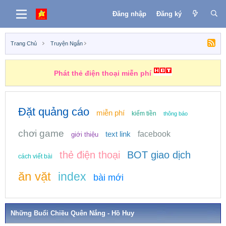
Đăng nhập
Đăng ký
Trang Chủ
Truyện Ngắn
Phát thẻ điện thoại miễn phí
Đặt quảng cáo
miễn phí
kiếm tiền
thông báo
chơi game
text link
facebook
giới thiệu
thẻ điện thoại
BOT giao dịch
cách viết bài
ăn vặt
index
bài mới
Những Buổi Chiều Quên Nắng - Hồ Huy