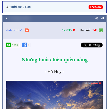
1
người đang xem
Theo dõi
★
12 Tháng tư 2022
#1
datcompa1
17,035
❤︎
Bài viết:
341
1316
0
Những buổi chiều quên nắng
- Hồ Huy -