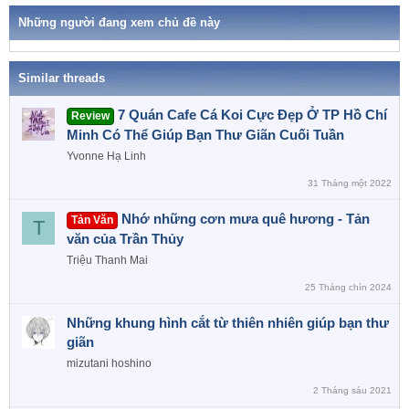
i
k
o
h
Những người đang xem chủ đề này
n
ó
a
s
:
Similar threads
7 Quán Cafe Cá Koi Cực Đẹp Ở TP Hồ Chí
Review
Minh Có Thể Giúp Bạn Thư Giãn Cuối Tuần
Yvonne Hạ Linh
31 Tháng một 2022
Nhớ những cơn mưa quê hương - Tản
Tản Văn
T
văn của Trần Thủy
Triệu Thanh Mai
25 Tháng chín 2024
Những khung hình cắt từ thiên nhiên giúp bạn thư
giãn
mizutani hoshino
2 Tháng sáu 2021