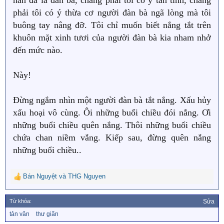
phải tôi có ý thừa cơ người đàn bà ngã lòng mà tôi
buông tay nâng đỡ. Tôi chỉ muốn biết nắng tắt trên
khuôn mặt xinh tươi của người đàn bà kia nham nhở
đến mức nào.
Này!
Đừng ngắm nhìn một người đàn bà tắt nắng. Xấu hủy
xấu hoại vô cùng. Ôi những buổi chiều đói nắng. Ơi
những buổi chiều quên nắng. Thôi những buổi chiều
chứa chan niềm vắng. Kiếp sau, đừng quên nắng
những buổi chiều..
Bán Nguyệt
và
THG Nguyen
R
e
a
Từ khóa:
Sửa
c
T
tản văn
thư giãn
t
ừ