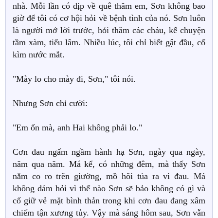
nhà. Mỗi lần có dịp về quê thăm em, Sơn không bao
giờ để tôi có cơ hội hỏi về bệnh tình của nó. Sơn luôn
là người mở lời trước, hỏi thăm các cháu, kể chuyện
tầm xàm, tiếu lâm. Nhiều lúc, tôi chỉ biết gật đầu, cố
kìm nước mắt.
"Mày lo cho mày đi, Sơn," tôi nói.
Nhưng Sơn chỉ cười:
"Em ổn mà, anh Hai không phải lo."
Cơn đau ngấm ngầm hành hạ Sơn, ngày qua ngày,
năm qua năm. Má kể, có những đêm, mà thấy Sơn
nằm co ro trên giường, mồ hôi túa ra vì đau. Má
không dám hỏi vì thế nào Sơn sẽ bảo không có gì và
cố giữ vẻ mặt bình thản trong khi cơn đau đang xâm
chiếm tận xương tủy. Vậy mà sáng hôm sau, Sơn vẫn