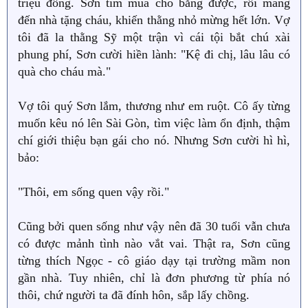
triệu đồng. Sơn tìm mua cho bằng được, rồi mang
đến nhà tặng cháu, khiến thằng nhỏ mừng hết lớn. Vợ
tôi đã la thằng Sỹ một trận vì cái tội bắt chú xài
phung phí, Sơn cười hiền lành: "Kệ đi chị, lâu lâu có
quà cho cháu mà."
Vợ tôi quý Sơn lắm, thương như em ruột. Cô ấy từng
muốn kêu nó lên Sài Gòn, tìm việc làm ổn định, thậm
chí giới thiệu bạn gái cho nó. Nhưng Sơn cười hì hì,
bảo:
"Thôi, em sống quen vậy rồi."
Cũng bởi quen sống như vậy nên đã 30 tuổi vẫn chưa
có được mảnh tình nào vắt vai. Thật ra, Sơn cũng
từng thích Ngọc - cô giáo dạy tại trường mầm non
gần nhà. Tuy nhiên, chỉ là đơn phương từ phía nó
thôi, chứ người ta đã đính hôn, sắp lấy chồng.