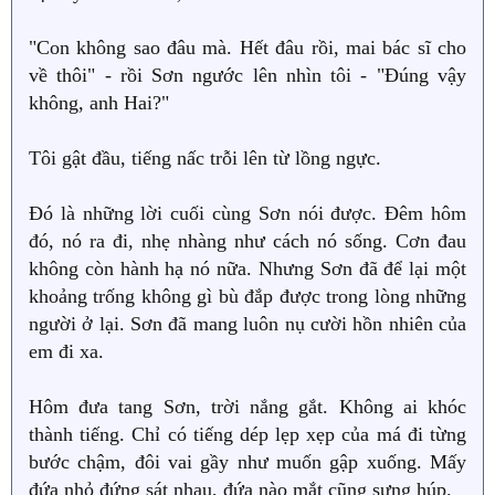
"Con không sao đâu mà. Hết đâu rồi, mai bác sĩ cho
về thôi" - rồi Sơn ngước lên nhìn tôi - "Đúng vậy
không, anh Hai?"
Tôi gật đầu, tiếng nấc trỗi lên từ lồng ngực.
Đó là những lời cuối cùng Sơn nói được. Đêm hôm
đó, nó ra đi, nhẹ nhàng như cách nó sống. Cơn đau
không còn hành hạ nó nữa. Nhưng Sơn đã để lại một
khoảng trống không gì bù đắp được trong lòng những
người ở lại. Sơn đã mang luôn nụ cười hồn nhiên của
em đi xa.
Hôm đưa tang Sơn, trời nắng gắt. Không ai khóc
thành tiếng. Chỉ có tiếng dép lẹp xẹp của má đi từng
bước chậm, đôi vai gầy như muốn gập xuống. Mấy
đứa nhỏ đứng sát nhau, đứa nào mắt cũng sưng húp.