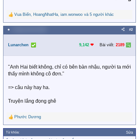
Vua Biển
,
HoangNhatHa
,
iam.wonwoo
và 5 người khác
R
e
a
★
1 Tháng mười hai 2025
#2
c
t
i
Lunarchen
9,142
❤︎
Bài viết:
2189
o
n
s
"Anh Hai biết không, chỉ có bên bàn nhậu, người ta mới
:
thấy mình không cô đơn."
=> câu này hay ha.
Truyện lắng đọng ghê
Phước Dương
R
e
a
Từ khóa:
Sửa
c