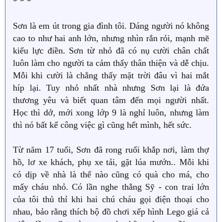
* * *
Sơn là em út trong gia đình tôi. Dáng người nó không
cao to như hai anh lớn, nhưng nhìn rắn rỏi, mạnh mẽ
kiểu lực điền. Sơn từ nhỏ đã có nụ cười chân chất
luôn làm cho người ta cảm thấy thân thiện và dễ chịu.
Mỗi khi cười là chẳng thấy mặt trời đâu vì hai mắt
híp lại. Tuy nhỏ nhất nhà nhưng Sơn lại là đứa
thương yêu và biết quan tâm đến mọi người nhất.
Học thì dở, mới xong lớp 9 là nghỉ luôn, nhưng làm
thì nó bất kể công việc gì cũng hết mình, hết sức.
Từ năm 17 tuổi, Sơn đã rong ruổi khắp nơi, làm thợ
hồ, lơ xe khách, phụ xe tải, gặt lúa mướn.. Mỗi khi
có dịp về nhà là thế nào cũng có quà cho má, cho
mấy cháu nhỏ. Có lần nghe thằng Sỹ - con trai lớn
của tôi thủ thỉ khi hai chú cháu gọi điện thoại cho
nhau, bảo rằng thích bộ đồ chơi xếp hình Lego giá cả