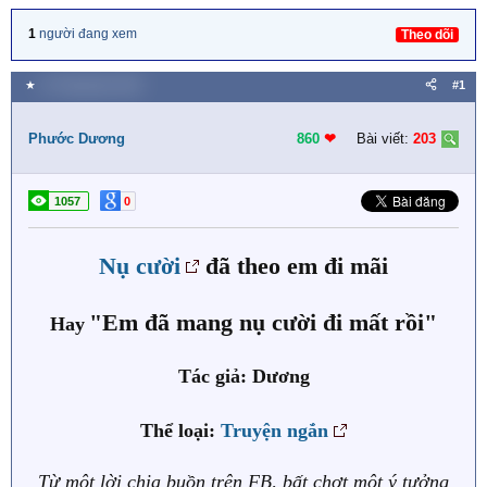
1
người đang xem
Theo dõi
★
13 Tháng bảy 2025
#1
Phước Dương
860
❤︎
Bài viết:
203
1057
0
Nụ cười
đã theo em đi mãi
"Em đã mang nụ cười đi mất rồi"
Hay
Tác giả: Dương
Thể loại:
Truyện ngắn
Từ một lời chia buồn trên FB, bất chợt một ý tưởng