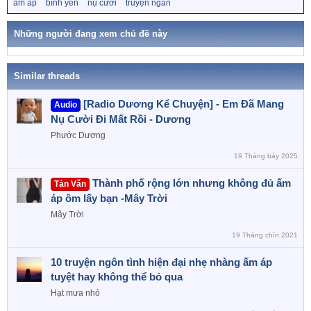
T
ấm áp
bình yên
nụ cười
truyện ngắn
t
ừ
i
k
o
h
Những người đang xem chủ đề này
n
ó
a
s
:
Similar threads
[Radio Dương Kể Chuyện] - Em Đã Mang
Audio
Nụ Cười Đi Mất Rồi - Dương
Phước Dương
19 Tháng bảy 2025
Thành phố rộng lớn nhưng không đủ ấm
Tản Văn
áp ôm lấy bạn -Mây Trời
Mây Trời
19 Tháng chín 2021
10 truyện ngôn tình hiện đại nhẹ nhàng ấm áp
tuyệt hay không thể bỏ qua
Hạt mưa nhỏ