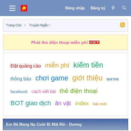
Đăng nhập
Đăng ký
Trang Chủ
Truyện Ngắn
Những nhiệm vụ kiếm tiền
kiếm tiền
miễn phí
Đặt quảng cáo
giới thiệu
chơi game
thông báo
text link
thẻ điện thoại
cách viết bài
facebook
BOT giao dịch
ăn vặt
index
bài mới
Em Đã Mang Nụ Cười Đi Mất Rồi - Dương