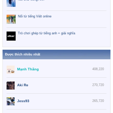
Nối từ tiếng Việt online
Trò chơi ghép từ tiếng anh + giải nghĩa
Được thích nhiều nhất
Mạnh Thăng
408,220
Aki Re
270,720
Jess93
265,720