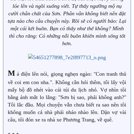
lóe lên và ngồi xuống viết. Tự thấy ngưỡng mộ nụ
cười chân chất của Sơn. Phân vân không biết nên đặt
tựa nào cho câu chuyện này. Rồi sẽ có người bảo: Lại
một cái kết buồn. Bạn có thấy như thế không? Mình
thì cho rằng: Có những nỗi buồn khiến mình sống tốt
hơn.
M
á điện lên nói, giọng nghẹn ngào: "Con tranh thủ
về coi em con nha.". Không cần hỏi thêm, tôi lấy vội
mấy bộ đồ nhét vào cái túi du lịch nhỏ. Vợ nhìn tôi
bằng ánh mắt lo lắng: "Sơn bị sao, phải không anh?"
Tôi lắc đầu. Mọi chuyện vẫn chưa biết ra sao nên tôi
không muốn cả nhà phải nháo nhào lên. Dặn vợ vài
câu, tôi đón xe ra nhà xe Phương Trang, về quê.