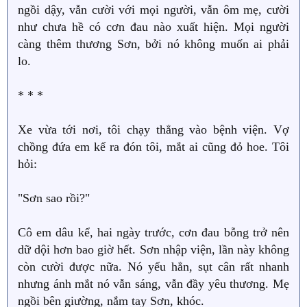
ngồi dậy, vẫn cười với mọi người, vẫn ôm mẹ, cười
như chưa hề có cơn đau nào xuất hiện. Mọi người
càng thêm thương Sơn, bởi nó không muốn ai phải
lo.
* * *
Xe vừa tới nơi, tôi chạy thẳng vào bệnh viện. Vợ
chồng đứa em kế ra đón tôi, mắt ai cũng đỏ hoe. Tôi
hỏi:
"Sơn sao rồi?"
Cô em dâu kể, hai ngày trước, cơn đau bỗng trở nên
dữ dội hơn bao giờ hết. Sơn nhập viện, lần này không
còn cười được nữa. Nó yếu hẳn, sụt cân rất nhanh
nhưng ánh mắt nó vẫn sáng, vẫn đầy yêu thương. Mẹ
ngồi bên giường, nắm tay Sơn, khóc.