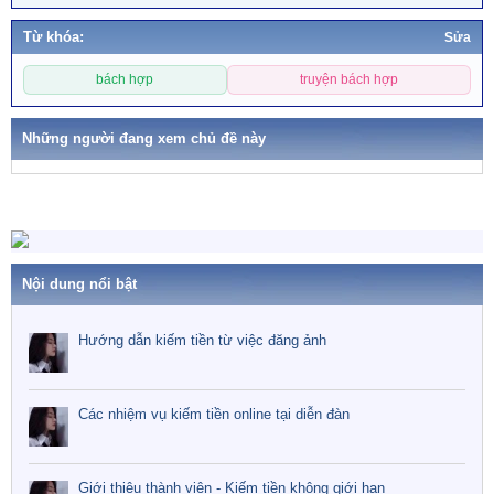
Từ khóa:
Sửa
T
bách hợp
truyện bách hợp
ừ
k
h
Những người đang xem chủ đề này
ó
a
Nội dung nổi bật
Hướng dẫn kiếm tiền từ việc đăng ảnh
Các nhiệm vụ kiếm tiền online tại diễn đàn
Giới thiệu thành viên - Kiếm tiền không giới hạn