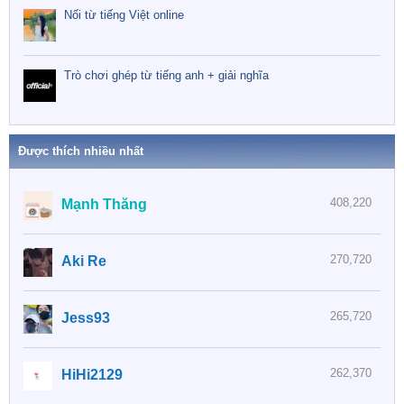
Nối từ tiếng Việt online
Trò chơi ghép từ tiếng anh + giải nghĩa
Được thích nhiều nhất
408,220
Mạnh Thăng
270,720
Aki Re
265,720
Jess93
262,370
HiHi2129