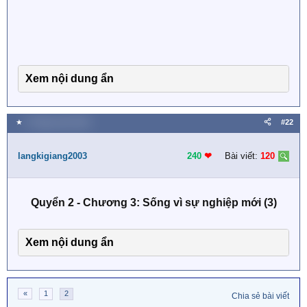
Xem nội dung ẩn
★
4 Tháng mười 2019
#22
langkigiang2003
240
❤︎
Bài viết:
120
Quyển 2 - Chương 3: Sống vì sự nghiệp mới (3)
Xem nội dung ẩn
«
1
2
Chia sẻ bài viết