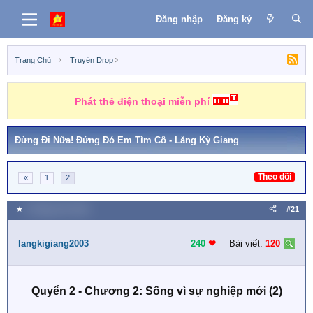
Đăng nhập
Đăng ký
Trang Chủ
Truyện Drop
Phát thẻ điện thoại miễn phí
Đừng Đi Nữa! Đứng Đó Em Tìm Cô - Lăng Kỳ Giang
Theo dõi
«
1
2
★
9 Tháng chín 2019
#21
langkigiang2003
240
❤︎
Bài viết:
120
Quyển 2 - Chương 2: Sống vì sự nghiệp mới (2)