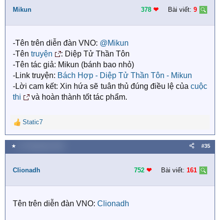
t
i
Mikun
378
❤︎
Bài viết:
9
o
n
s
-Tên trên diễn đàn VNO:
@Mikun
:
-Tên
truyện
: Diệp Tử Thần Tôn
-Tên tác giả: Mikun (bánh bao nhỏ)
-Link truyện:
Bách Hợp - Diệp Tử Thần Tôn - Mikun
-Lời cam kết: Xin hứa sẽ tuân thủ đúng điều lệ của
cuộc
thi
và hoàn thành tốt tác phẩm.
Static7
R
e
a
★
24 Tháng bảy 2018
#35
c
t
i
Clionadh
752
❤︎
Bài viết:
161
o
n
s
Tên trên diễn đàn VNO:
Clionadh
: