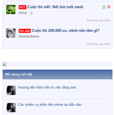
Đ
D
Cuộc thi viết: Nét bút tuổi xanh
HOT
ã
á
Smod
2
k
n
30 Tháng bảy 2026
h
l
ó
ê
Cuộc thi 100.000 xu, mình nên làm gì?
Hỏi đáp
a
n
Rewrite4future
c
a
16 Tháng tám 2025
o
Nội dung nổi bật
Hướng dẫn kiếm tiền từ việc đăng ảnh
Các nhiệm vụ kiếm tiền online tại diễn đàn