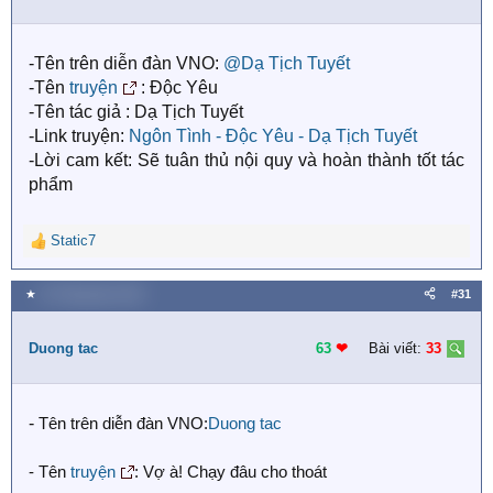
o
n
s
-Tên trên diễn đàn VNO:
@Dạ Tịch Tuyết
:
-Tên
truyện
: Độc Yêu
-Tên tác giả : Dạ Tịch Tuyết
-Link truyện:
Ngôn Tình - Độc Yêu - Dạ Tịch Tuyết
-Lời cam kết: Sẽ tuân thủ nội quy và hoàn thành tốt tác
phẩm
Static7
R
e
a
★
23 Tháng bảy 2018
#31
c
t
i
Duong tac
63
❤︎
Bài viết:
33
o
n
s
-
Tên trên diễn đàn VNO:
Duong tac
:
- Tên
truyện
: Vợ à! Chạy đâu cho thoát