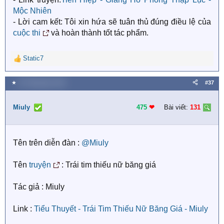
Mộc Nhiên
- Lời cam kết: Tôi xin hứa sẽ tuân thủ đúng điều lệ của
cuộc thi
và hoàn thành tốt tác phẩm.
Static7
R
e
a
★
25 Tháng bảy 2018
#37
c
t
i
Miuly
475
❤︎
Bài viết:
131
o
n
s
Tên trên diễn đàn :
@Miuly
:
Tên
truyện
: Trái tim thiếu nữ băng giá
Tác giả : Miuly
Link :
Tiểu Thuyết - Trái Tim Thiếu Nữ Băng Giá - Miuly