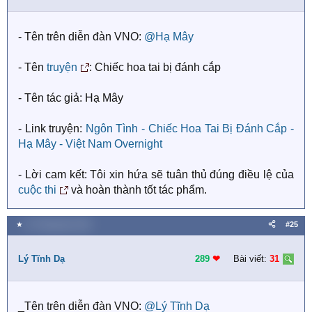
o
n
s
- Tên trên diễn đàn VNO:
@Hạ Mây
:
- Tên
truyện
: Chiếc hoa tai bị đánh cắp
- Tên tác giả: Hạ Mây
- Link truyện:
Ngôn Tình - Chiếc Hoa Tai Bị Đánh Cắp -
Hạ Mây - Việt Nam Overnight
- Lời cam kết: Tôi xin hứa sẽ tuân thủ đúng điều lệ của
cuộc thi
và hoàn thành tốt tác phẩm.
★
21 Tháng bảy 2018
#25
Lý Tĩnh Dạ
289
❤︎
Bài viết:
31
_Tên trên diễn đàn VNO:
@Lý Tĩnh Dạ