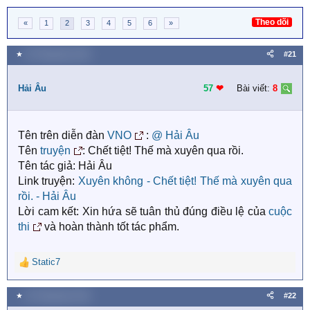
Theo dõi
«
1
2
3
4
5
6
»
★
20 Tháng bảy 2018
#21
Hải Âu
57
❤︎
Bài viết:
8
Tên trên diễn đàn
VNO
:
@ Hải Âu
Tên
truyện
: Chết tiệt! Thế mà xuyên qua rồi.
Tên tác giả: Hải Âu
Link truyện:
Xuyên không - Chết tiệt! Thế mà xuyên qua
rồi. - Hải Âu
Lời cam kết: Xin hứa sẽ tuân thủ đúng điều lệ của
cuộc
thi
và hoàn thành tốt tác phẩm.
Static7
R
e
a
★
20 Tháng bảy 2018
#22
c