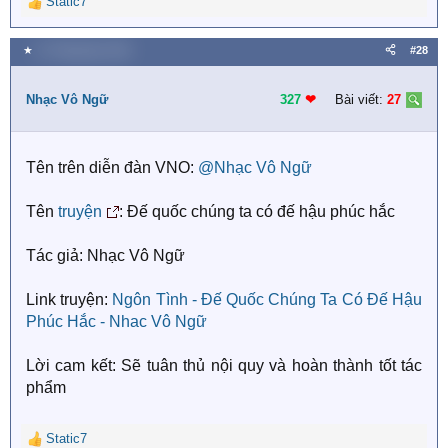
Static7
R
e
a
★
21 Tháng bảy 2018
#28
c
t
i
Nhạc Vô Ngữ
327
❤︎
Bài viết:
27
o
n
s
Tên trên diễn đàn VNO:
@Nhạc Vô Ngữ
:
Tên
truyện
: Đế quốc chúng ta có đế hậu phúc hắc
Tác giả: Nhạc Vô Ngữ
Link truyện:
Ngôn Tình - Đế Quốc Chúng Ta Có Đế Hậu
Phúc Hắc - Nhac Vô Ngữ
Lời cam kết: Sẽ tuân thủ nội quy và hoàn thành tốt tác
phẩm
Static7
R