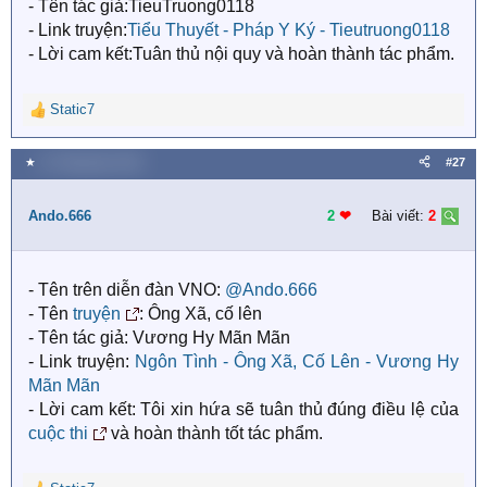
- Tên tác giả:TieuTruong0118
- Link truyện:
Tiểu Thuyết - Pháp Y Ký - Tieutruong0118
- Lời cam kết:Tuân thủ nội quy và hoàn thành tác phẩm.
Static7
R
e
a
★
21 Tháng bảy 2018
#27
c
t
i
Ando.666
2
❤︎
Bài viết:
2
o
n
s
- Tên trên diễn đàn VNO:
@Ando.666
:
- Tên
truyện
: Ông Xã, cố lên
- Tên tác giả: Vương Hy Mãn Mãn
- Link truyện:
Ngôn Tình - Ông Xã, Cố Lên - Vương Hy
Mãn Mãn
- Lời cam kết: Tôi xin hứa sẽ tuân thủ đúng điều lệ của
cuộc thi
và hoàn thành tốt tác phẩm.