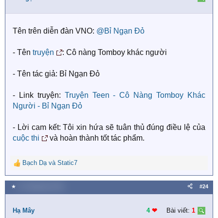
o
n
s
Tên trên diễn đàn VNO:
@Bỉ Ngạn Đỏ
:
- Tên
truyện
: Cô nàng Tomboy khác người
- Tên tác giả: Bỉ Ngạn Đỏ
- Link truyện:
Truyện Teen - Cô Nàng Tomboy Khác
Người - Bỉ Ngạn Đỏ
- Lời cam kết: Tôi xin hứa sẽ tuân thủ đúng điều lệ của
cuộc thi
và hoàn thành tốt tác phẩm.
Bạch Dạ
và
Static7
R
e
a
★
21 Tháng bảy 2018
#24
c
t
i
Hạ Mây
4
❤︎
Bài viết:
1