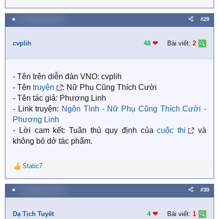
e
a
★
21 Tháng bảy 2018
#29
c
t
i
cvplih
48
❤︎
Bài viết:
2
o
n
s
- Tên trên diễn đàn VNO: cvplih
:
- Tên
truyện
: Nữ Phụ Cũng Thích Cười
- Tên tác giả: Phương Linh
- Link truyện:
Ngôn Tình - Nữ Phụ Cũng Thích Cười -
Phương Linh
- Lời cam kết: Tuân thủ quy định của
cuộc thi
và
không bỏ dở tác phẩm.
Static7
R
e
a
★
23 Tháng bảy 2018
#30
c
t
i
Dạ Tịch Tuyết
4
❤︎
Bài viết:
1