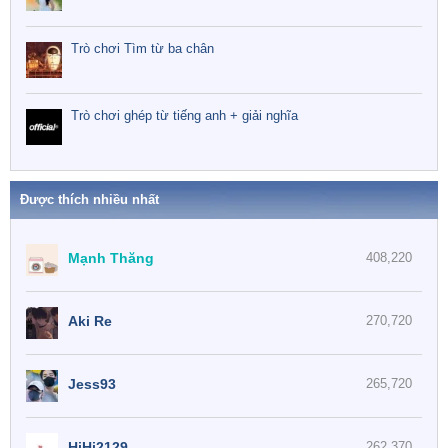
Trò chơi Tìm từ ba chân
Trò chơi ghép từ tiếng anh + giải nghĩa
Được thích nhiều nhất
Mạnh Thăng
408,220
Aki Re
270,720
Jess93
265,720
HiHi2129
262,370