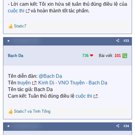
- Lời cam kết: Tôi xin hứa sẽ tuân thủ đúng điều lệ của
cuộc thi
và hoàn thành tốt tác phẩm.
Static7
R
e
a
★
23 Tháng bảy 2018
#33
c
t
i
Bạch Dạ
736
❤︎
Bài viết:
101
o
n
s
Tên diễn đàn:
@Bạch Dạ
:
Tên
truyện
:
Kinh Dị - VNO Truyện - Bạch Dạ
Tên tác giả: Bạch Dạ
Cam kết: Tuân thủ đúng điều lệ
cuộc thi
.
Static7
và
Tinh Tổng
R
e
a
★
24 Tháng bảy 2018
#34
c