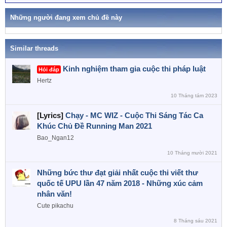
ừ
k
h
Những người đang xem chủ đề này
ó
a
Similar threads
Kinh nghiệm tham gia cuộc thi pháp luật
Hỏi đáp
Hertz
10 Tháng tám 2023
[Lyrics]
Chạy - MC WIZ - Cuộc Thi Sáng Tác Ca
Khúc Chủ Đề Running Man 2021
Bao_Ngan12
10 Tháng mười 2021
Những bức thư đạt giải nhất cuộc thi viết thư
quốc tế UPU lần 47 năm 2018 - Những xúc cảm
nhân văn!
Cute pikachu
8 Tháng sáu 2021