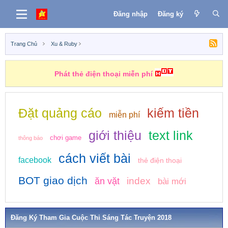
Đăng nhập
Đăng ký
Trang Chủ
Xu & Ruby
Những nhiệm vụ kiếm tiền
Đặt quảng cáo
kiếm tiền
miễn phí
giới thiệu
text link
chơi game
thông báo
cách viết bài
facebook
thẻ điện thoại
BOT giao dịch
index
ăn vặt
bài mới
Đăng Ký Tham Gia Cuộc Thi Sáng Tác Truyện 2018