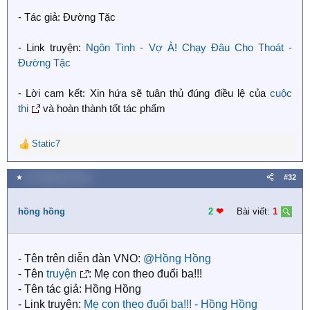
- Tác giả: Đường Tặc
- Link truyện:
Ngôn Tình - Vợ À! Chạy Đâu Cho Thoát -
Đường Tặc
- Lời cam kết: Xin hứa sẽ tuân thủ đúng điều lệ của
cuộc
thi
và hoàn thành tốt tác phẩm
Static7
R
e
a
★
23 Tháng bảy 2018
#32
c
t
i
hồng hồng
2
❤︎
Bài viết:
1
o
n
s
- Tên trên diễn đàn VNO:
@Hồng Hồng
:
- Tên
truyện
: Mẹ con theo đuổi ba!!!
- Tên tác giả: Hồng Hồng
- Link truyện:
Mẹ con theo đuổi ba!!! - Hồng Hồng