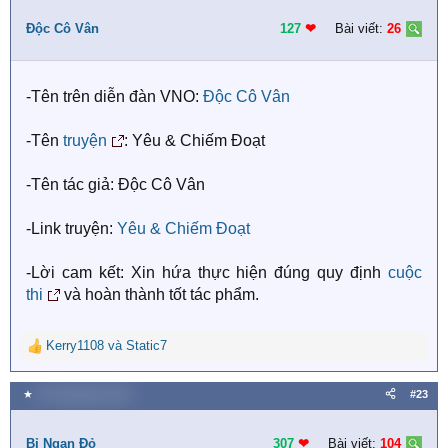
t
i
Độc Cô Vân
127
❤︎
Bài viết:
26
o
n
s
-Tên trên diễn đàn VNO:
Độc Cô Vân
:
-Tên
truyện
: Yêu & Chiếm Đoạt
-Tên tác giả: Độc Cô Vân
-Link truyện:
Yêu & Chiếm Đoạt
-Lời cam kết: Xin hứa thực hiện đúng quy định
cuộc
thi
và hoàn thành tốt tác phẩm.
Kerry1108
và
Static7
R
e
a
★
20 Tháng bảy 2018
#23
c
t
i
Bỉ Ngạn Đỏ
307
❤︎
Bài viết:
104