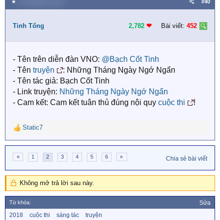
★
25 Tháng bảy 2018
#40
c
t
i
Tinh Tổng
2,782
❤︎
Bài viết:
452
o
n
s
- Tên trên diễn đàn VNO:
@Bạch Cốt Tinh
:
- Tên
truyện
: Những Tháng Ngày Ngớ Ngẩn
- Tên tác giả: Bạch Cốt Tinh
- Link truyện:
Những Tháng Ngày Ngớ Ngẩn
- Cam kết: Cam kết tuân thủ đúng nội quy
cuộc thi
!
Static7
R
e
a
«
1
2
3
4
5
6
»
c
Chia sẻ bài viết
t
i
Không mở trả lời sau này.
o
n
s
Từ khóa:
Sửa
:
T
2018
cuộc thi
sáng tác
truyện