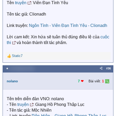
Tên
truyện
: Viên Đạn Tình Yêu
Tên tác giả: Clionadh
Link truyện:
Ngôn Tình - Viên Đạn Tình Yêu - Clionadh
Lời cam kết: Xin hứa sẽ tuân thủ đúng điều lệ của
cuộc
thi
và hoàn thành tốt tác phẩm.
Static7
R
e
a
★
24 Tháng bảy 2018
#36
c
t
i
nolano
7
❤︎
Bài viết:
1
o
n
s
Tên trên diễn đàn VNO: nolano
:
- Tên
truyện
: Giang Hồ Phong Thập Lục
- Tên tác giả: Mộc Nhiên
- Link truyện:
Tiên Hiệp - Giang Hồ Phong Thập Lục -