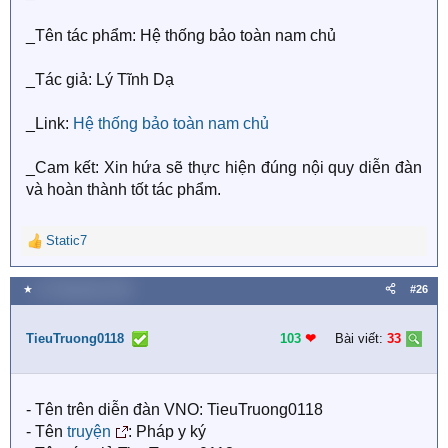
_Tên tác phẩm: Hệ thống bảo toàn nam chủ
_Tác giả: Lý Tĩnh Dạ
_Link:
Hệ thống bảo toàn nam chủ
_Cam kết: Xin hứa sẽ thực hiện đúng nội quy diễn đàn
và hoàn thành tốt tác phẩm.
Static7
R
e
a
★
21 Tháng bảy 2018
#26
c
t
i
TieuTruong0118
103
❤︎
Bài viết:
33
o
n
s
- Tên trên diễn đàn VNO: TieuTruong0118
:
- Tên
truyện
: Pháp y ký