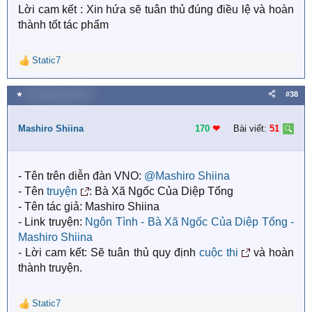
Lời cam kết : Xin hứa sẽ tuân thủ đúng điều lệ và hoàn
thành tốt tác phẩm
Static7
R
e
a
★
25 Tháng bảy 2018
#38
c
t
i
Mashiro Shiina
170
❤︎
Bài viết:
51
o
n
s
- Tên trên diễn đàn VNO:
@Mashiro Shiina
:
- Tên
truyện
: Bà Xã Ngốc Của Diệp Tổng
- Tên tác giả: Mashiro Shiina
- Link truyện:
Ngôn Tình - Bà Xã Ngốc Của Diệp Tổng -
Mashiro Shiina
- Lời cam kết: Sẽ tuân thủ quy định
cuộc thi
và hoàn
thành truyện.
Static7
R