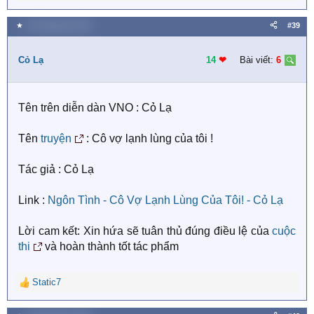
e
a
★
25 Tháng bảy 2018
#39
c
t
i
Cỏ Lạ
14
❤︎
Bài viết:
6
o
n
s
Tên trên diễn dàn VNO : Cỏ Lạ
:
Tên
truyện
: Cô vợ lạnh lùng của tôi !
Tác giả : Cỏ Lạ
Link :
Ngôn Tình - Cô Vợ Lạnh Lùng Của Tôi! - Cỏ Lạ
Lời cam kết: Xin hứa sẽ tuân thủ đúng điều lệ của
cuộc
thi
và hoàn thành tốt tác phẩm
Static7
R
e
a