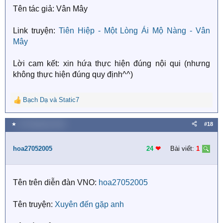
Tên tác giả: Vân Mây
Link truyện:
Tiên Hiệp - Một Lòng Ái Mộ Nàng - Vân
Mây
Lời cam kết: xin hứa thực hiện đúng nội qui (nhưng
không thực hiện đúng quy định^^)
Bạch Dạ
và
Static7
R
e
a
★
20 Tháng bảy 2018
#18
c
t
i
hoa27052005
24
❤︎
Bài viết:
1
o
n
s
Tên trên diễn đàn VNO:
hoa27052005
:
Tên truyện:
Xuyên đến gặp anh