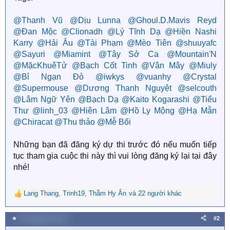
@Thanh Vũ
@Dịu Lunna
@Ghoul.D.Mavis Reyd
@Đan Mộc
@Clionadh
@Lý Tĩnh Dạ
@Hiền Nashi
Karry
@Hải Âu
@Tài Phạm
@Mèo Tiên
@shuuyafc
@Sayuri
@Miamint
@Tây Sở Ca
@Mountain'N
@MặcKhuêTử
@Bạch Cốt Tinh
@Vân Mây
@Miuly
@Bỉ Ngạn Đỏ
@iwkys
@vuanhy
@Crystal
@Supermouse
@Dương Thanh Nguyệt
@selcouth
@Lâm Ngữ Yên
@Bạch Dạ
@Kaito Kogarashi
@Tiểu
Thư
@linh_03
@Hiên Lâm
@Hồ Ly Mộng
@Hạ Mẫn
@Chiracat
@Thu thảo
@Mễ Bối
Những bạn đã đăng ký dự thi trước đó nếu muốn tiếp
tục tham gia cuộc thi này thì vui lòng đăng ký lại tại đây
nhé!
Lang Thang
,
Trinh19
,
Thẫm Hy Ân
và 22 người khác
R
e
a
★
19 Tháng bảy 2018
#2
c