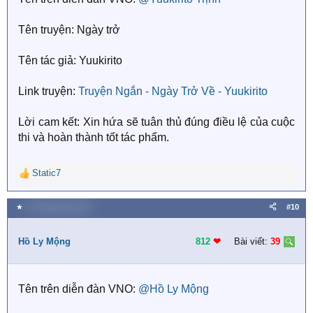
:
Tên truyện: Ngày trở
Tên tác giả: Yuukirito
Link truyện:
Truyện Ngắn - Ngày Trở Về - Yuukirito
Lời cam kết: Xin hứa sẽ tuân thủ đúng điều lệ của cuộc
thi và hoàn thành tốt tác phẩm.
Static7
R
e
a
★
20 Tháng bảy 2018
#10
c
t
i
Hồ Ly Mộng
812
❤︎
Bài viết:
39
o
n
s
Tên trên diễn đàn VNO:
@Hồ Ly Mộng
: