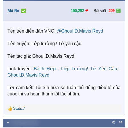
c
t
i
Aki Re
150,292
❤︎
Bài viết:
209
o
n
s
Tên trên diễn đàn VNO:
@Ghoul.D.Mavis Reyd
:
Tên truyện: Lớp trưởng ! Tớ yêu cậu
Tên tác giả: Ghoul.D.Mavis Reyd
Link truyện:
Bách Hợp - Lớp Trưởng! Tớ Yêu Cậu -
Ghoul.D.Mavis Reyd
Lời cam kết: Tôi xin hứa sẽ tuân thủ đúng điều lệ của
cuộc thi và hoàn thành tốt tác phẩm.
Static7
R
e
a
★
20 Tháng bảy 2018
#4
c