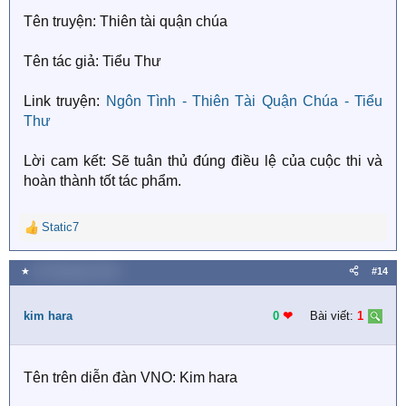
Tên truyện: Thiên tài quận chúa
Tên tác giả: Tiểu Thư
Link truyện:
Ngôn Tình - Thiên Tài Quận Chúa - Tiểu
Thư
Lời cam kết: Sẽ tuân thủ đúng điều lệ của cuộc thi và
hoàn thành tốt tác phẩm.
Static7
R
e
a
★
20 Tháng bảy 2018
#14
c
t
i
kim hara
0
❤︎
Bài viết:
1
o
n
s
Tên trên diễn đàn VNO: Kim hara
: