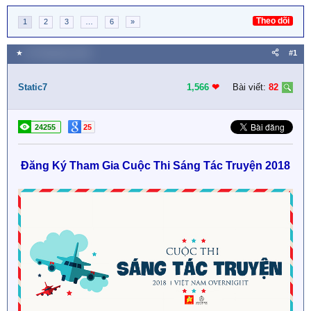
Theo dõi
1
2
3
…
6
»
★
19 Tháng bảy 2018
#1
Static7
1,566
❤︎
Bài viết:
82
24255
25
Đăng Ký Tham Gia Cuộc Thi Sáng Tác Truyện 2018