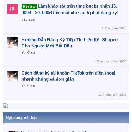
ó
Làm khảo sát trên time bucks nhận 15.
Review
a
000đ - 20. 000đ tiền mặt chỉ sau 5 phút đăng ký!
báolacai
8 Tháng hai 2026
Hướng Dẫn Đăng Ký Tiếp Thị Liên Kết Shopee
Cho Người Mới Bắt Đầu
Yo Kiera
4 Tháng mười hai 2025
Cách đăng ký tài khoản TikTok trên điện thoại
nhanh chóng và đơn giản
Yo Kiera
21 Tháng chín 2025
Nội dung nổi bật