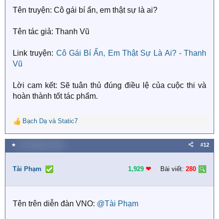
Tên truyện: Cô gái bí ẩn, em thật sự là ai?
Tên tác giả: Thanh Vũ
Link truyện:
Cô Gái Bí Ẩn, Em Thật Sự Là Ai? - Thanh
Vũ
Lời cam kết: Sẽ tuân thủ đúng điều lệ của cuộc thi và
hoàn thành tốt tác phẩm.
Bạch Dạ
và
Static7
R
e
a
★
20 Tháng bảy 2018
#12
c
t
i
Tài Phạm
1,929
❤︎
Bài viết:
280
o
n
s
Tên trên diễn đàn VNO:
@Tài Phạm
: