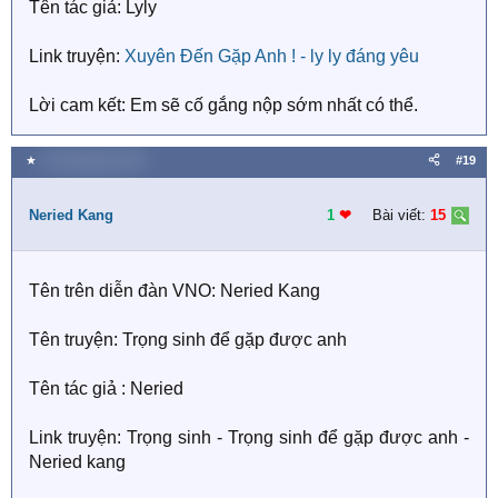
Tên tác giả: Lyly
Link truyện:
Xuyên Đến Gặp Anh ! - ly ly đáng yêu
Lời cam kết: Em sẽ cố gắng nộp sớm nhất có thể.
★
20 Tháng bảy 2018
#19
Neried Kang
1
❤︎
Bài viết:
15
Tên trên diễn đàn VNO: Neried Kang
Tên truyện: Trọng sinh để gặp được anh
Tên tác giả : Neried
Link truyện: Trọng sinh - Trọng sinh để gặp được anh -
Neried kang