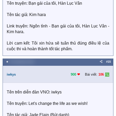
Tên truyện: Bạn gái của tôi, Hàn Lục Vân
Tên tác giả: Kim hara
Link truyện: Ngôn tình - Bạn gái của tôi, Hàn Lục Vân -
Kim hara.
Lời cam kết: Tôi xin hứa sẽ tuân thủ đúng điều lệ của
cuộc thi và hoàn thành tốt tác phẩm.
★
20 Tháng bảy 2018
#15
iwkys
900
❤︎
Bài viết:
106
Tên trên diễn đàn VNO: iwkys
Tên truyện: Let's change the life as we wish!
Tên tác giả: Jade Elain (Bút danh)