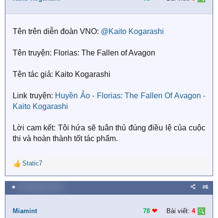
o
n
s
Tên trên diễn đoàn VNO:
@Kaito Kogarashi
:
Tên truyện: Florias: The Fallen of Avagon
Tên tác giả: Kaito Kogarashi
Link truyện:
Huyền Ảo - Florias: The Fallen Of Avagon -
Kaito Kogarashi
Lời cam kết: Tôi hứa sẽ tuân thủ đúng điều lệ của cuộc
thi và hoàn thành tốt tác phẩm.
Static7
R
e
a
★
20 Tháng bảy 2018
#6
c
t
i
Miamint
78
❤︎
Bài viết:
4