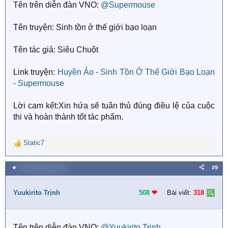
Tên trên diễn đàn VNO:
@Supermouse
:
Tên truyện: Sinh tồn ở thế giới bạo loạn
Tên tác giả: Siêu Chuột
Link truyện:
Huyền Ảo - Sinh Tồn Ở Thế Giới Bạo Loạn
- Supermouse
Lời cam kết:Xin hứa sẽ tuân thủ đúng điều lệ của cuộc
thi và hoàn thành tốt tác phẩm.
Static7
R
e
a
★
20 Tháng bảy 2018
#9
c
t
i
Yuukirito Trịnh
508
❤︎
Bài viết:
318
o
n
s
Tên trên diễn đàn VNO:
@Yuukirito Trịnh