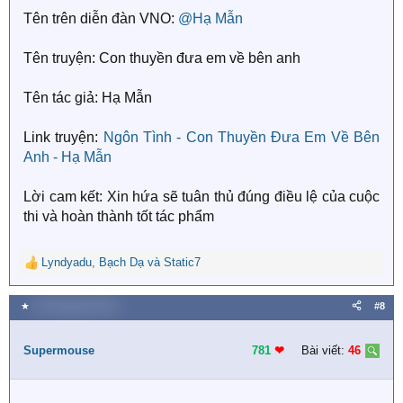
s
Tên trên diễn đàn VNO:
@Hạ Mẫn
:
Tên truyện: Con thuyền đưa em về bên anh
Tên tác giả: Hạ Mẫn
Link truyện:
Ngôn Tình - Con Thuyền Đưa Em Về Bên
Anh - Hạ Mẫn
Lời cam kết: Xin hứa sẽ tuân thủ đúng điều lệ của cuộc
thi và hoàn thành tốt tác phẩm
Lyndyadu
,
Bạch Dạ
và
Static7
R
e
a
★
20 Tháng bảy 2018
#8
c
t
i
Supermouse
781
❤︎
Bài viết:
46
o
n
s