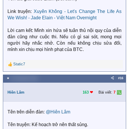
Link truyện:
Xuyên Không - Let's Change The Life As
We Wish! - Jade Elain - Việt Nam Overnight
Lời cam kết: Mình xin hứa sẽ tuân thủ nội quy của diễn
đàn cũng như cuộc thi. Nếu có gì sai sót, mong mọi
người hãy nhắc nhở. Còn nếu không chịu sửa đổi,
mình xin chịu mọi hình phạt của BTC.
Static7
R
e
a
★
20 Tháng bảy 2018
#16
c
t
i
Hiên Lâm
163
❤︎
Bài viết:
7
o
n
s
Tên trên diễn đàn:
@Hiên Lâm
:
Tên truyện: Kế hoạch trở nên thất sủng.