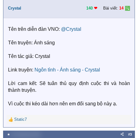
t
i
Crystal
140
❤︎
Bài viết:
14
o
n
s
Tên trên diễn đàn VNO:
@Crystal
:
Tên truyện: Ánh sáng
Tên tác giả: Crystal
Link truyện:
Ngôn tình - Ánh sáng - Crystal
Lời cam kết: Sẽ tuân thủ quy định cuộc thi và hoàn
thành truyện.
Vì cuộc thi kéo dài hơn nên em đổi sang bộ này ạ.
Static7
R
e
a
★
20 Tháng bảy 2018
#3