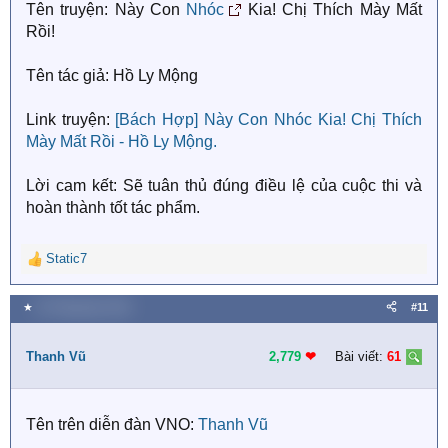
Tên truyện: Này Con
Nhóc
Kia! Chị Thích Mày Mất
Rồi!
Tên tác giả: Hồ Ly Mộng
Link truyện:
[Bách Hợp] Này Con Nhóc Kia! Chị Thích
Mày Mất Rồi - Hồ Ly Mộng.
Lời cam kết: Sẽ tuân thủ đúng điều lệ của cuộc thi và
hoàn thành tốt tác phẩm.
Static7
R
e
a
★
20 Tháng bảy 2018
#11
c
t
i
Thanh Vũ
2,779
❤︎
Bài viết:
61
o
n
s
Tên trên diễn đàn VNO:
Thanh Vũ
: