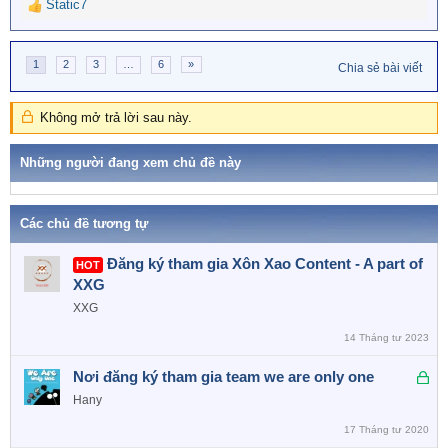
Static7
R
e
a
1
2
3
…
6
»
c
Chia sẻ bài viết
t
i
Không mở trả lời sau này.
o
n
s
Những người đang xem chủ đề này
:
Các chủ đề tương tự
Đăng ký tham gia Xôn Xao Content - A part of
HOT
XXG
XXG
14 Tháng tư 2023
Đ
Nơi đăng ký tham gia team we are only one
ã
Hany
k
17 Tháng tư 2020
h