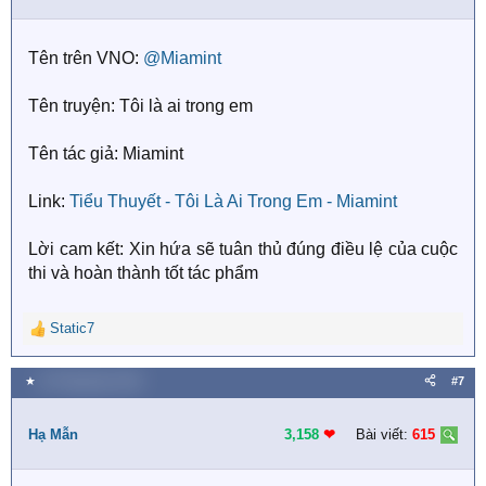
o
n
s
Tên trên VNO:
@Miamint
:
Tên truyện: Tôi là ai trong em
Tên tác giả: Miamint
Link:
Tiểu Thuyết - Tôi Là Ai Trong Em - Miamint
Lời cam kết: Xin hứa sẽ tuân thủ đúng điều lệ của cuộc
thi và hoàn thành tốt tác phẩm
Static7
R
e
a
★
20 Tháng bảy 2018
#7
c
t
i
Hạ Mẫn
3,158
❤︎
Bài viết:
615
o
n