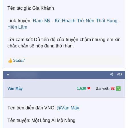
Tên tác giả: Gia Khánh
Link truyện:
Đam Mỹ - Kế Hoạch Trở Nên Thất Sủng -
Hiên Lâm
Lời cam kết: Dù tiến độ của truyện chậm nhưng em xin
chắc chắn sẽ nộp đúng thời hạn.
Static7
R
e
a
★
20 Tháng bảy 2018
#17
c
t
i
Vân Mây
1,630
❤︎
Bài viết:
92
o
n
s
Tên trên diễn đàn VNO:
@Vân Mây
:
Tên truyện: Một Lòng Ái Mộ Nàng