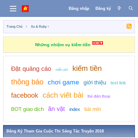
Đăng nhập
Đăng ký
Trang Chủ
Xu & Ruby
Những nhiệm vụ kiếm tiền
kiếm tiền
Đặt quảng cáo
miễn phí
thông báo
chơi game
giới thiệu
text link
cách viết bài
facebook
thẻ điện thoại
ăn vặt
BOT giao dịch
index
bài mới
Đăng Ký Tham Gia Cuộc Thi Sáng Tác Truyện 2018