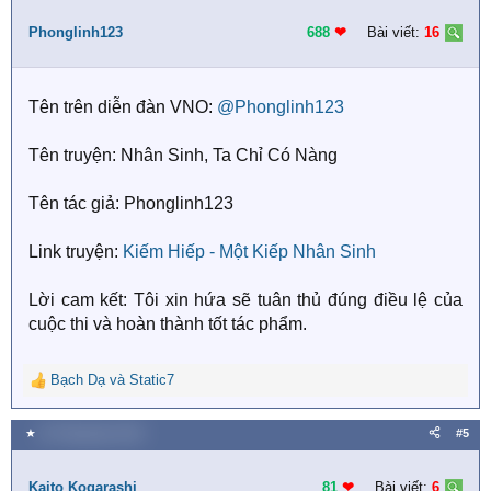
t
i
Phonglinh123
688
❤︎
Bài viết:
16
o
n
s
Tên trên diễn đàn VNO:
@Phonglinh123
:
Tên truyện: Nhân Sinh, Ta Chỉ Có Nàng
Tên tác giả: Phonglinh123
Link truyện:
Kiếm Hiếp -
Một Kiếp Nhân Sinh
Lời cam kết: Tôi xin hứa sẽ tuân thủ đúng điều lệ của
cuộc thi và hoàn thành tốt tác phẩm.
Bạch Dạ
và
Static7
R
e
a
★
20 Tháng bảy 2018
#5
c
t
i
Kaito Kogarashi
81
❤︎
Bài viết:
6