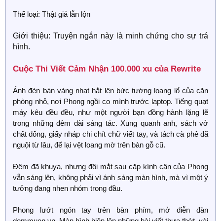
Thể loại: Thật giả lẫn lộn
Giới thiệu: Truyện ngắn này là minh chứng cho sự trá
hình.
Cuộc Thi Viết Cảm Nhận 100.000 xu của Rewrite​
Ánh đèn bàn vàng nhạt hắt lên bức tường loang lổ của căn
phòng nhỏ, nơi Phong ngồi co mình trước laptop. Tiếng quạt
máy kêu đều đều, như một người bạn đồng hành lặng lẽ
trong những đêm dài sáng tác. Xung quanh anh, sách vở
chất đống, giấy nháp chi chít chữ viết tay, và tách cà phê đã
nguội từ lâu, để lại vệt loang mờ trên bàn gỗ cũ.
Đêm đã khuya, nhưng đôi mắt sau cặp kính cận của Phong
vẫn sáng lên, không phải vì ánh sáng màn hình, mà vì một ý
tưởng đang nhen nhóm trong đầu.
Phong lướt ngón tay trên bàn phím, mở diễn đàn
demmuon.vn. Màn hình hiện lên những bài viết thưa thớt, vài