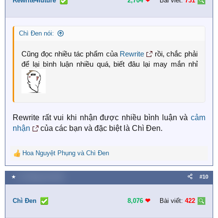
i
Rewrite4future
2,704
❤︎
Bài viết:
731
o
n
s
Chì Đen nói:
:
Cũng đọc nhiều tác phẩm của
Rewrite
rồi, chắc phải
để lại bình luận nhiều quá, biết đâu lại may mắn nhỉ
Rewrite rất vui khi nhận được nhiều bình luận và
cảm
nhận
của các bạn và đặc biệt là Chì Đen.
Hoa Nguyệt Phụng
và
Chì Đen
R
e
a
★
13 Tháng sáu 2025
#10
c
t
i
Chì Đen
8,076
❤︎
Bài viết:
422
o