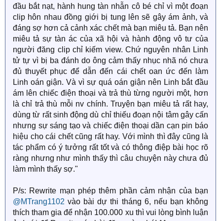
đầu bắt nạt, hành hung tàn nhẫn cô bé chỉ vì một đoạn
clip hôn nhau đồng giới bị tung lên sẽ gây ám ảnh, và
đáng sợ hơn cả cảnh xác chết mà bạn miêu tả. Bạn nên
miêu tả sự tàn ác của xã hội và hành động vô tư của
người đăng clip chỉ kiếm view. Chứ nguyên nhân Linh
tử tự vì bị ba đánh do ông cảm thấy nhục nhã nó chưa
đủ thuyết phục để dẫn đến cái chết oan ức đến làm
Linh oán giận. Và vì sự quá oán giận nên Linh bắt đầu
ám lên chiếc điện thoại và trả thù từng người một, hơn
là chỉ trả thù mỗi nv chính. Truyện bạn miêu tả rất hay,
dùng từ rất sinh động dù chỉ thiếu đoạn nội tâm gây cấn
nhưng sự sáng tạo và chiếc điện thoại dần cạn pin báo
hiệu cho cái chết cũng rất hay. Với mình thì đây cũng là
tác phẩm có ý tưởng rất tốt và có thông điệp bài học rõ
ràng nhưng như mình thấy thì câu chuyện này chưa đủ
làm mình thấy sợ."
P/s: Rewrite mạn phép thêm phần cảm nhận của bạn
@MTrang1102
vào bài dự thi tháng 6, nếu bạn không
thích tham gia để nhận 100.000 xu thì vui lòng bình luận