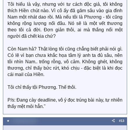
Tôi hiểu là vậy, nhưng với tư cách độc giả, tôi không
thích Hiền chút nào. Vì cô ấy đã găm sâu vào gia đình
Nam một nhát dao rồi. Mà nếu tôi là Phương - tôi cũng
không rộng lượng nổi đâu. Nó sẽ là một vết thương
theo tôi cả đời. Đơn giản thôi, ai mà thắng nổi một
người đã chết kia chứ?
Còn Nam hả? Thật lòng tôi cũng chẳng biết phải nói gì.
Có lẽ vì bạn chưa khắc họa tâm lý anh ta đủ sâu, nên
tôi nhìn Nam.. trống rỗng, vô cảm. Không ghét, không
thương, chỉ thấy bức rứt, khó chịu - đặc biệt là khi đọc
cái mail của Hiền.
Tôi chỉ thấy tội Phương. Thế thôi.
P/s: Đang cày deadline, vô ý đọc trúng bài này, tự nhiên
thấy mệt mỏi hẳn."
★
4 Tháng bảy 2025
#13