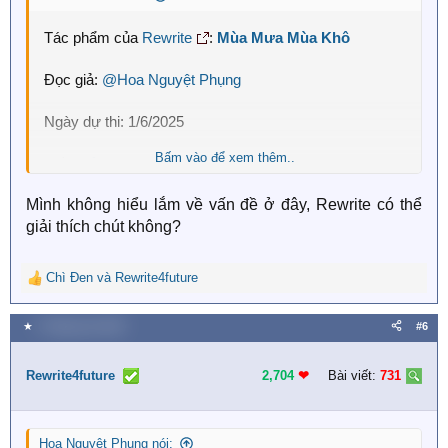
Tác phẩm của
Rewrite
:
Mùa Mưa Mùa Khô
Đọc giả:
@Hoa Nguyệt Phụng
Ngày dự thi: 1/6/2025
Bấm vào để xem thêm..
Phần
cảm nhận
:
Mình không hiểu lắm về vấn đề ở đây, Rewrite có thể
"Truyện hay như vậy..
giải thích chút không?
Đúng chủ đề như vậy..
Chì Đen
và
Rewrite4future
R
Sáng tạo và độc đáo như vậy..
e
a
★
4 Tháng sáu 2025
#6
Rewrite không chịu đăng, cứ giấu đi rồi chạy đi than
c
phiền tứ phương rằng mình viết không bằng, viết không
t
hay..
i
Rewrite4future
2,704
❤︎
Bài viết:
731
o
n
Ý gì hả?
s
Hoa Nguyệt Phụng nói:
: