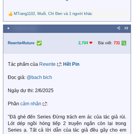
MTrang1102
,
Muối
,
Chì Đen
và 1 người khác
R
e
a
★
4 Tháng sáu 2025
#3
c
t
i
Rewrite4future
2,704
❤︎
Bài viết:
731
o
n
s
Tác phẩm của
Rewrite
:
Hết Pin
:
Đọc giả:
@bach bich
Ngày dự thi: 2/6/2025
Phần
cảm nhận
:
"Đã ghé đến Series Đừng trách em ác của tác giả rùi.
Lót dép ngồi hóng tiếp 2 truyện ngắn còn lại trong
Series ạ. Tất cả lời dẫn của tác giả đều gây cho em