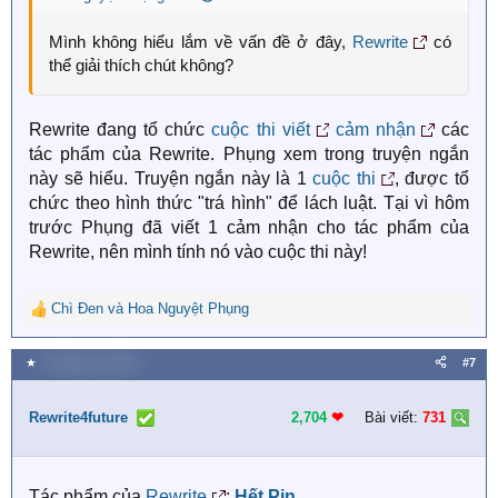
Muốn khiêu khích nhau hay gì?
Mình không hiểu lắm về vấn đề ở đây,
Rewrite
có
Muốn no đòn hả?
thể giải thích chút không?
Hừ.. Ghét!"
Rewrite đang tổ chức
cuộc thi viết
cảm nhận
các
P/s: Rewrite mạn phép thêm phần cảm nhận của bạn
tác phẩm của Rewrite. Phụng xem trong truyện ngắn
@Hoa Nguyệt Phụng
vào bài dự thi tháng 6, nếu bạn
này sẽ hiểu. Truyện ngắn này là 1
cuộc thi
, được tổ
không thích tham gia để nhận 100.000 xu thì vui lòng
chức theo hình thức "trá hình" để lách luật. Tại vì hôm
bình luận ở dưới để Rewrite xóa bài đăng này nhé! ^^
trước Phụng đã viết 1 cảm nhận cho tác phẩm của
Rewrite, nên mình tính nó vào cuộc thi này!
Chì Đen
và
Hoa Nguyệt Phụng
R
e
a
★
5 Tháng sáu 2025
#7
c
t
i
Rewrite4future
2,704
❤︎
Bài viết:
731
o
n
s
Tác phẩm của
Rewrite
:
Hết Pin
: