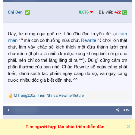
c
t
i
Chì Đen
8,076
❤︎
Bài viết:
422
o
n
s
Uầy, tự dưng ngại ghê nè. Lần đầu đọc truyện để lại
cảm
:
nhận
mà còn có thưởng nữa chứ.
Rewrite
chơi lớn thật
chứ, làm vậy chắc sẽ kích thích một đứa thánh lười cmt
như mình (thật ra là nhiều khi đọc xong không biết nói gì cho
phải, nên chỉ có thể lặng lặng đi ra ^^). Dù gì cũng cảm ơn
phần thưởng của bạn nhé. Chúc Rewrite sẽ ngày càng phát
triển, danh sách tác phẩm ngày càng đồ sộ, và ngày càng
được nhiều độc giả biết đến nhé. ^^
MTrang1102
,
Tiên Nhi
và
Rewrite4future
R
e
a
★
4 Tháng bảy 2025
#15
c
t
i
Rewrite4future
2,704
❤︎
Bài viết:
731
Tìm người hợp tác phát triển diễn đàn
o