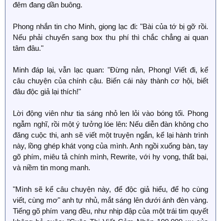
đêm đang dần buông.
Phong nhắn tin cho Minh, giọng lạc đi: "Bài của tớ bị gỡ rồi.
Nếu phải chuyển sang box thu phí thì chắc chẳng ai quan
tâm đâu."
Minh đáp lại, vẫn lạc quan: "Đừng nản, Phong! Viết đi, kể
câu chuyện của chính cậu. Biến cái này thành cơ hội, biết
đâu độc giả lại thích!"
Lời động viên như tia sáng nhỏ len lỏi vào bóng tối. Phong
ngẫm nghĩ, rồi một ý tưởng lóe lên: Nếu diễn đàn không cho
đăng cuộc thi, anh sẽ viết một truyện ngắn, kể lại hành trình
này, lồng ghép khát vọng của mình. Anh ngồi xuống bàn, tay
gõ phím, miêu tả chính mình, Rewrite, với hy vọng, thất bại,
và niềm tin mong manh.
"Mình sẽ kể câu chuyện này, để độc giả hiểu, để họ cùng
viết, cùng mơ" anh tự nhủ, mắt sáng lên dưới ánh đèn vàng.
Tiếng gõ phím vang đều, như nhịp đập của một trái tim quyết