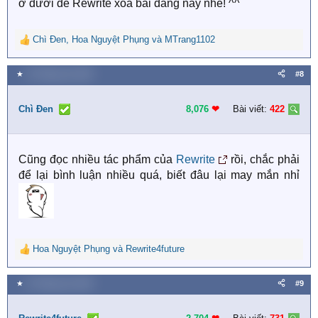
ở dưới để Rewrite xóa bài đăng này nhé! ^^
Chì Đen
,
Hoa Nguyệt Phụng
và
MTrang1102
R
e
a
★
13 Tháng sáu 2025
#8
c
t
i
Chì Đen
8,076
❤︎
Bài viết:
422
o
n
s
Cũng đọc nhiều tác phẩm của
Rewrite
rồi, chắc phải
:
để lại bình luận nhiều quá, biết đâu lại may mắn nhỉ
Hoa Nguyệt Phụng
và
Rewrite4future
R
e
a
★
13 Tháng sáu 2025
#9
c
t