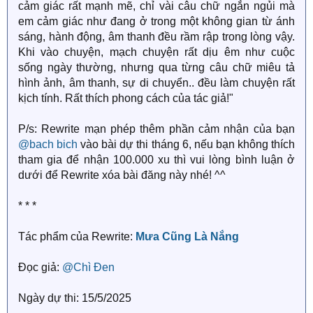
cảm giác rất mạnh mẽ, chỉ vài câu chữ ngắn ngủi mà
em cảm giác như đang ở trong một không gian từ ánh
sáng, hành động, âm thanh đều rầm rập trong lòng vậy.
Khi vào chuyện, mạch chuyện rất dịu êm như cuộc
sống ngày thường, nhưng qua từng câu chữ miêu tả
hình ảnh, âm thanh, sự di chuyển.. đều làm chuyện rất
kịch tính. Rất thích phong cách của tác giả!"
P/s: Rewrite mạn phép thêm phần cảm nhận của bạn
@bach bich
vào bài dự thi tháng 6, nếu bạn không thích
tham gia để nhận 100.000 xu thì vui lòng bình luận ở
dưới để Rewrite xóa bài đăng này nhé! ^^
* * *
Tác phẩm của Rewrite:
Mưa Cũng Là Nắng
Đọc giả:
@Chì Đen
Ngày dự thi: 15/5/2025