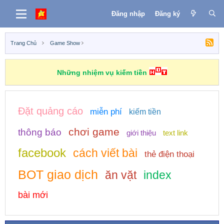
Đăng nhập
Đăng ký
Trang Chủ
Game Show
Những nhiệm vụ kiếm tiền
Đặt quảng cáo
miễn phí
kiếm tiền
chơi game
thông báo
giới thiệu
text link
facebook
cách viết bài
thẻ điện thoại
BOT giao dịch
ăn vặt
index
bài mới