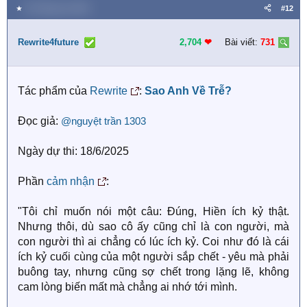
a
★
18 Tháng sáu 2025
#12
c
t
i
Rewrite4future
2,704
❤︎
Bài viết:
731
o
n
s
Tác phẩm của
Rewrite
:
Sao Anh Về Trễ?
:
Đọc giả:
@nguyệt trần 1303
Ngày dự thi: 18/6/2025
Phần
cảm nhận
:
"Tôi chỉ muốn nói một câu: Đúng, Hiền ích kỷ thật.
Nhưng thôi, dù sao cô ấy cũng chỉ là con người, mà
con người thì ai chẳng có lúc ích kỷ. Coi như đó là cái
ích kỷ cuối cùng của một người sắp chết - yêu mà phải
buông tay, nhưng cũng sợ chết trong lặng lẽ, không
cam lòng biến mất mà chẳng ai nhớ tới mình.