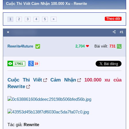
Cuộc Thi Viết Cảm Nhận 100.000 Xu - Rewrite
Theo dõi
1
2
3
4
5
»
★
2 Tháng sáu 2025
#1
Rewrite4future
2,704
❤︎
Bài viết:
731
17961
19
Cuộc Thi Viết
Cảm Nhận
100.000 xu của
Rewrite
Tác giả:
Rewrite