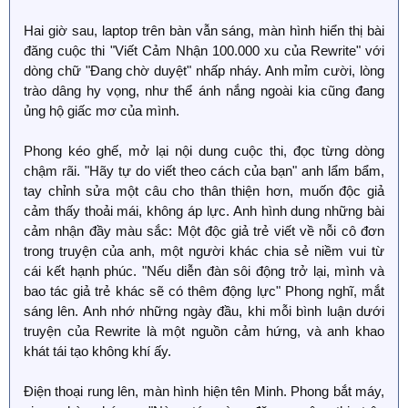
Hai giờ sau, laptop trên bàn vẫn sáng, màn hình hiển thị bài
đăng cuộc thi "Viết Cảm Nhận 100.000 xu của Rewrite" với
dòng chữ "Đang chờ duyệt" nhấp nháy. Anh mỉm cười, lòng
trào dâng hy vọng, như thể ánh nắng ngoài kia cũng đang
ủng hộ giấc mơ của mình.
Phong kéo ghế, mở lại nội dung cuộc thi, đọc từng dòng
chậm rãi. "Hãy tự do viết theo cách của bạn" anh lẩm bẩm,
tay chỉnh sửa một câu cho thân thiện hơn, muốn độc giả
cảm thấy thoải mái, không áp lực. Anh hình dung những bài
cảm nhận đầy màu sắc: Một độc giả trẻ viết về nỗi cô đơn
trong truyện của anh, một người khác chia sẻ niềm vui từ
cái kết hạnh phúc. "Nếu diễn đàn sôi động trở lại, mình và
bao tác giả trẻ khác sẽ có thêm động lực" Phong nghĩ, mắt
sáng lên. Anh nhớ những ngày đầu, khi mỗi bình luận dưới
truyện của Rewrite là một nguồn cảm hứng, và anh khao
khát tái tạo không khí ấy.
Điện thoại rung lên, màn hình hiện tên Minh. Phong bắt máy,