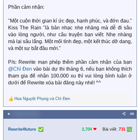
Phần cảm nhận:
"Một cuộn thời gian kí ức đẹp, hạnh phúc, và đớn đau."
Kiss The Rain "là bản nhạc nhẹ nhàng mà dễ đi sâu
vào lòng người, như câu truyện bạn viết: Nhẹ nhàng
mà lại sâu lắng. Một mối tình đẹp, một kết thúc dỡ dang,
và một sự bắt đầu mới."
P/s: Rewrite mạn phép thêm phần cảm nhận của bạn
@Chì Đen
vào bài dự thi tháng 6, nếu bạn không thích
tham gia để nhận 100.000 xu thì vui lòng bình luận ở
dưới để Rewrite xóa bài đăng này nhé! ^^
Hoa Nguyệt Phụng
và
Chì Đen
R
e
a
★
4 Tháng sáu 2025
#4
c
t
i
Rewrite4future
2,704
❤︎
Bài viết:
731
o