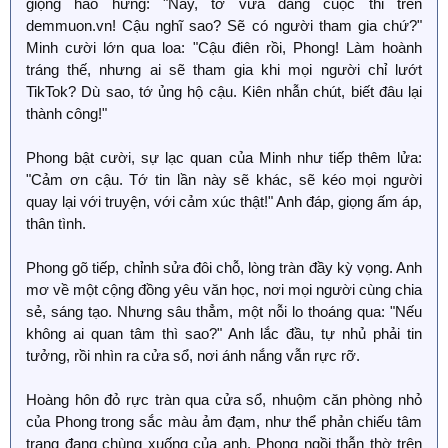
giọng hào hứng: "Này, tớ vừa đăng cuộc thi trên
demmuon.vn! Cậu nghĩ sao? Sẽ có người tham gia chứ?"
Minh cười lớn qua loa: "Cậu điên rồi, Phong! Làm hoành
tráng thế, nhưng ai sẽ tham gia khi mọi người chỉ lướt
TikTok? Dù sao, tớ ủng hộ cậu. Kiên nhẫn chút, biết đâu lại
thành công!"
Phong bật cười, sự lạc quan của Minh như tiếp thêm lửa:
"Cảm ơn cậu. Tớ tin lần này sẽ khác, sẽ kéo mọi người
quay lại với truyện, với cảm xúc thật!" Anh đáp, giọng ấm áp,
thân tình.
Phong gõ tiếp, chỉnh sửa đôi chỗ, lòng tràn đầy kỳ vọng. Anh
mơ về một cộng đồng yêu văn học, nơi mọi người cùng chia
sẻ, sáng tạo. Nhưng sâu thẳm, một nỗi lo thoáng qua: "Nếu
không ai quan tâm thì sao?" Anh lắc đầu, tự nhủ phải tin
tưởng, rồi nhìn ra cửa sổ, nơi ánh nắng vẫn rực rỡ.
Hoàng hôn đỏ rực tràn qua cửa sổ, nhuộm căn phòng nhỏ
của Phong trong sắc màu ảm đạm, như thể phản chiếu tâm
trạng đang chùng xuống của anh. Phong ngồi thẫn thờ trên