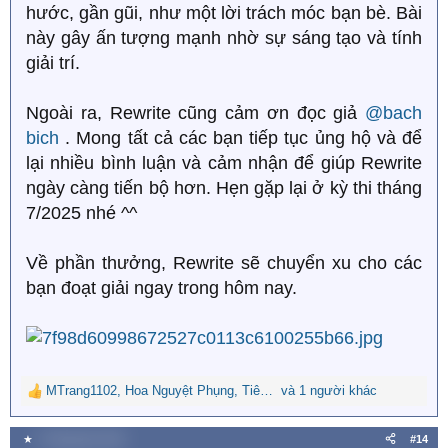
hước, gần gũi, như một lời trách móc bạn bè. Bài
này gây ấn tượng mạnh nhờ sự sáng tạo và tính
giải trí.
Ngoài ra, Rewrite cũng cảm ơn đọc giả
@bach
bich
. Mong tất cả các bạn tiếp tục ủng hộ và để
lại nhiều bình luận và cảm nhận để giúp Rewrite
ngày càng tiến bộ hơn. Hẹn gặp lại ở kỳ thi tháng
7/2025 nhé ^^
Về phần thưởng, Rewrite sẽ chuyển xu cho các
bạn đoạt giải ngay trong hôm nay.
MTrang1102
,
Hoa Nguyệt Phụng
,
Tiên Nhi
và 1 người khác
R
e
a
★
4 Tháng bảy 2025
#14