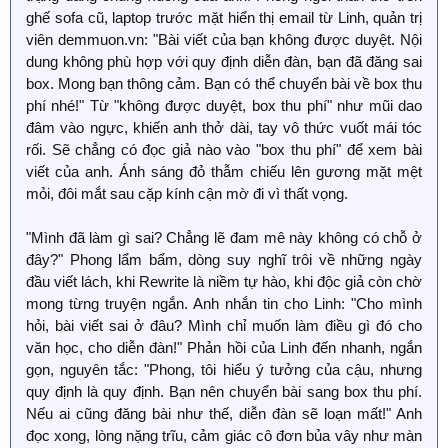
ghế sofa cũ, laptop trước mặt hiển thị email từ Linh, quản trị
viên demmuon.vn: "Bài viết của bạn không được duyệt. Nội
dung không phù hợp với quy định diễn đàn, bạn đã đăng sai
box. Mong bạn thông cảm. Bạn có thể chuyển bài về box thu
phí nhé!" Từ "không được duyệt, box thu phí" như mũi dao
đâm vào ngực, khiến anh thở dài, tay vô thức vuốt mái tóc
rối. Sẽ chẳng có đọc giả nào vào "box thu phí" để xem bài
viết của anh. Ánh sáng đỏ thẫm chiếu lên gương mặt mệt
mỏi, đôi mắt sau cặp kính cận mờ đi vì thất vọng.
"Mình đã làm gì sai? Chẳng lẽ đam mê này không có chỗ ở
đây?" Phong lẩm bẩm, dòng suy nghĩ trôi về những ngày
đầu viết lách, khi Rewrite là niềm tự hào, khi độc giả còn chờ
mong từng truyện ngắn. Anh nhắn tin cho Linh: "Cho mình
hỏi, bài viết sai ở đâu? Mình chỉ muốn làm điều gì đó cho
văn học, cho diễn đàn!" Phản hồi của Linh đến nhanh, ngắn
gọn, nguyên tắc: "Phong, tôi hiểu ý tưởng của cậu, nhưng
quy định là quy định. Bạn nên chuyển bài sang box thu phí.
Nếu ai cũng đăng bài như thế, diễn đàn sẽ loạn mất!" Anh
đọc xong, lòng nặng trĩu, cảm giác cô đơn bủa vây như màn