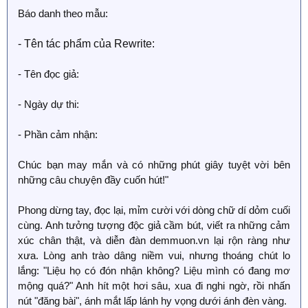
Báo danh theo mẫu:
- Tên tác phẩm của Rewrite:
- Tên đọc giả:
- Ngày dự thi:
- Phần cảm nhận:
Chúc bạn may mắn và có những phút giây tuyệt vời bên
những câu chuyện đầy cuốn hút!"
Phong dừng tay, đọc lại, mỉm cười với dòng chữ dí dỏm cuối
cùng. Anh tưởng tượng độc giả cầm bút, viết ra những cảm
xúc chân thật, và diễn đàn demmuon.vn lại rộn ràng như
xưa. Lòng anh trào dâng niềm vui, nhưng thoáng chút lo
lắng: "Liệu họ có đón nhận không? Liệu mình có đang mơ
mộng quá?" Anh hít một hơi sâu, xua đi nghi ngờ, rồi nhấn
nút "đăng bài", ánh mắt lấp lánh hy vọng dưới ánh đèn vàng.