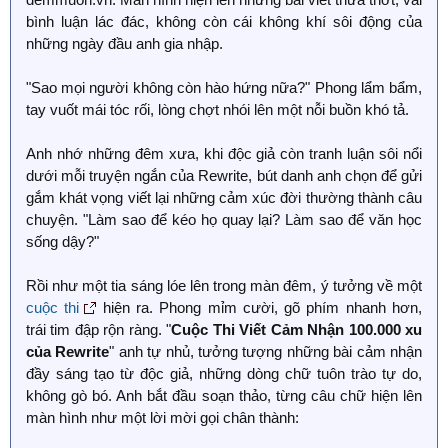
bình luận lác đác, không còn cái không khí sôi động của
những ngày đầu anh gia nhập.
"Sao mọi người không còn hào hứng nữa?" Phong lẩm bẩm,
tay vuốt mái tóc rối, lòng chợt nhói lên một nỗi buồn khó tả.
Anh nhớ những đêm xưa, khi độc giả còn tranh luận sôi nổi
dưới mỗi truyện ngắn của Rewrite, bút danh anh chọn để gửi
gắm khát vọng viết lại những cảm xúc đời thường thành câu
chuyện. "Làm sao để kéo họ quay lại? Làm sao để văn học
sống dậy?"
Rồi như một tia sáng lóe lên trong màn đêm, ý tưởng về một
cuộc thi
hiện ra. Phong mỉm cười, gõ phím nhanh hơn,
trái tim đập rộn ràng. "
Cuộc Thi Viết Cảm Nhận 100.000 xu
của Rewrite
" anh tự nhủ, tưởng tượng những bài cảm nhận
đầy sáng tạo từ độc giả, những dòng chữ tuôn trào tự do,
không gò bó. Anh bắt đầu soạn thảo, từng câu chữ hiện lên
màn hình như một lời mời gọi chân thành: