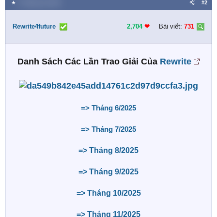
a
★
4 Tháng sáu 2025
#2
c
t
i
Rewrite4future
2,704
❤︎
Bài viết:
731
o
n
s
Danh Sách Các Lần Trao Giải Của
Rewrite
:
=> Tháng 6/2025
=> Tháng 7/2025
=> Tháng 8/2025
=> Tháng 9/2025
=> Tháng 10/2025
=> Tháng 11/2025