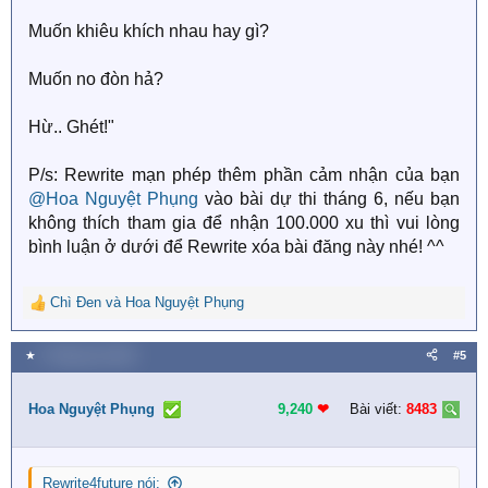
Muốn khiêu khích nhau hay gì?
Muốn no đòn hả?
Hừ.. Ghét!"
P/s: Rewrite mạn phép thêm phần cảm nhận của bạn
@Hoa Nguyệt Phụng
vào bài dự thi tháng 6, nếu bạn
không thích tham gia để nhận 100.000 xu thì vui lòng
bình luận ở dưới để Rewrite xóa bài đăng này nhé! ^^
Chì Đen
và
Hoa Nguyệt Phụng
R
e
a
★
4 Tháng sáu 2025
#5
c
t
i
Hoa Nguyệt Phụng
9,240
❤︎
Bài viết:
8483
o
n
s
Rewrite4future nói:
: