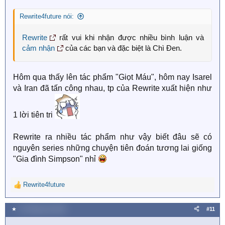
n
s
Rewrite4future nói:
:
Rewrite
rất vui khi nhận được nhiều bình luận và
cảm nhận
của các bạn và đặc biệt là Chì Đen.
Hôm qua thấy lên tác phẩm "Giọt Máu", hôm nay Isarel
và Iran đã tấn công nhau, tp của Rewrite xuất hiện như
1 lời tiên tri
Rewrite ra nhiều tác phẩm như vậy biết đâu sẽ có
nguyên series những chuyện tiên đoán tương lai giống
"Gia đình Simpson" nhỉ
Rewrite4future
R
e
a
★
13 Tháng sáu 2025
#11
c
t