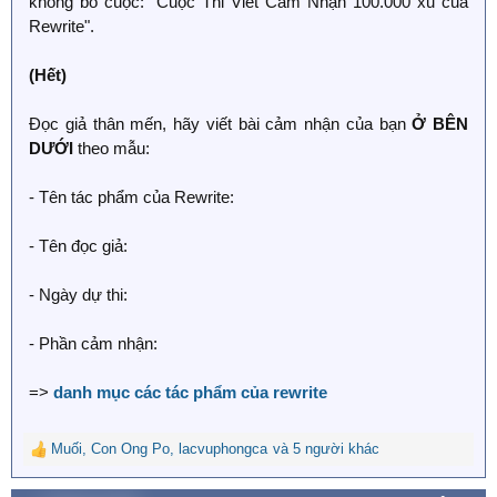
không bỏ cuộc: "Cuộc Thi Viết Cảm Nhận 100.000 xu của
Rewrite".
(Hết)
Đọc giả thân mến, hãy viết bài cảm nhận của bạn
Ở BÊN
DƯỚI
theo mẫu:
- Tên tác phẩm của Rewrite:
- Tên đọc giả:
- Ngày dự thi:
- Phần cảm nhận:
=>
danh mục các tác phẩm của rewrite
Muối
,
Con Ong Po
,
lacvuphongca
và 5 người khác
R
e