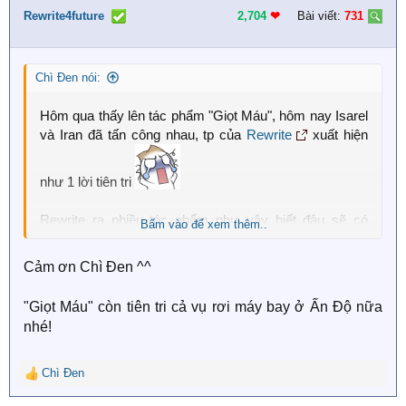
i
Rewrite4future
2,704
❤︎
Bài viết:
731
o
n
s
Chì Đen nói:
:
Hôm qua thấy lên tác phẩm "Giọt Máu", hôm nay Isarel
và Iran đã tấn công nhau, tp của
Rewrite
xuất hiện
như 1 lời tiên tri
Rewrite ra nhiều tác phẩm như vậy biết đâu sẽ có
Bấm vào để xem thêm..
nguyên series những chuyện tiên đoán tương lai giống
"Gia đình Simpson" nhỉ
Cảm ơn Chì Đen ^^
"Giọt Máu" còn tiên tri cả vụ rơi máy bay ở Ấn Độ nữa
nhé!
Chì Đen
R
e