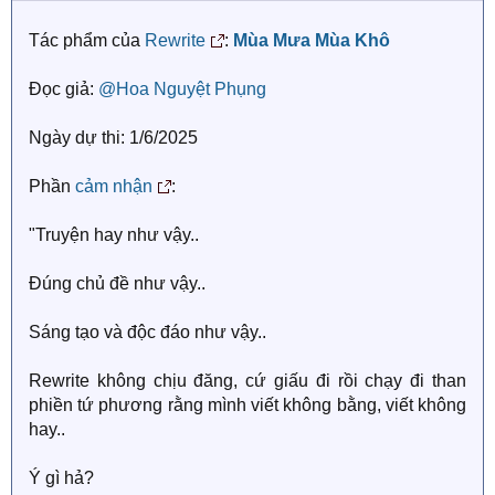
n
s
Tác phẩm của
Rewrite
:
Mùa Mưa Mùa Khô
:
Đọc giả:
@Hoa Nguyệt Phụng
Ngày dự thi: 1/6/2025
Phần
cảm nhận
:
"Truyện hay như vậy..
Đúng chủ đề như vậy..
Sáng tạo và độc đáo như vậy..
Rewrite không chịu đăng, cứ giấu đi rồi chạy đi than
phiền tứ phương rằng mình viết không bằng, viết không
hay..
Ý gì hả?