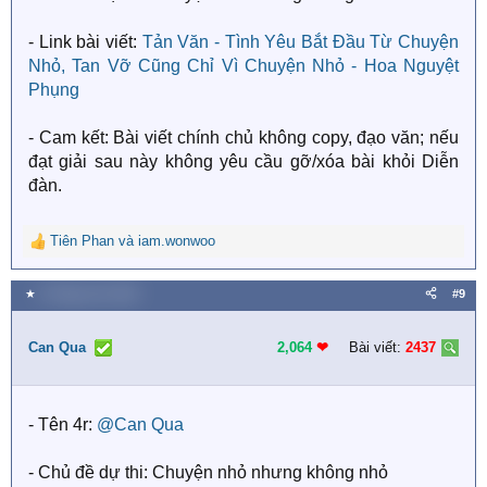
- Link bài viết:
Tản Văn - Tình Yêu Bắt Đầu Từ Chuyện
Nhỏ, Tan Vỡ Cũng Chỉ Vì Chuyện Nhỏ - Hoa Nguyệt
Phụng
- Cam kết: Bài viết chính chủ không copy, đạo văn; nếu
đạt giải sau này không yêu cầu gỡ/xóa bài khỏi Diễn
đàn.
Tiên Phan
và
iam.wonwoo
R
e
a
★
8 Tháng chín 2025
#9
c
t
i
Can Qua
2,064
❤︎
Bài viết:
2437
o
n
s
- Tên 4r:
@Can Qua
:
- Chủ đề dự thi: Chuyện nhỏ nhưng không nhỏ