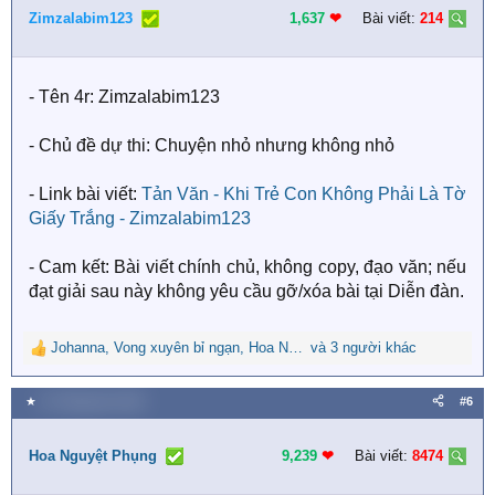
i
Zimzalabim123
1,637
❤︎
Bài viết:
214
o
n
s
- Tên 4r: Zimzalabim123
:
- Chủ đề dự thi: Chuyện nhỏ nhưng không nhỏ
- Link bài viết:
Tản Văn - Khi Trẻ Con Không Phải Là Tờ
Giấy Trắng - Zimzalabim123
- Cam kết: Bài viết chính chủ, không copy, đạo văn; nếu
đạt giải sau này không yêu cầu gỡ/xóa bài tại Diễn đàn.
Johanna
,
Vong xuyên bỉ ngạn
,
Hoa Nguyệt Phụng
và 3 người khác
R
e
a
★
31 Tháng tám 2025
#6
c
t
i
Hoa Nguyệt Phụng
9,239
❤︎
Bài viết:
8474
o