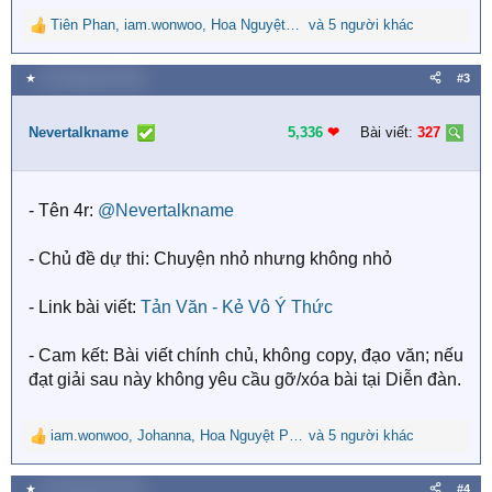
Tiên Phan
,
iam.wonwoo
,
Hoa Nguyệt Phụng
và 5 người khác
R
e
a
★
25 Tháng tám 2025
#3
c
t
i
Nevertalkname
5,336
❤︎
Bài viết:
327
o
n
s
- Tên 4r:
@Nevertalkname
:
- Chủ đề dự thi: Chuyện nhỏ nhưng không nhỏ
- Link bài viết:
Tản Văn - Kẻ Vô Ý Thức
- Cam kết: Bài viết chính chủ, không copy, đạo văn; nếu
đạt giải sau này không yêu cầu gỡ/xóa bài tại Diễn đàn.
iam.wonwoo
,
Johanna
,
Hoa Nguyệt Phụng
và 5 người khác
R
e
a
★
25 Tháng tám 2025
#4