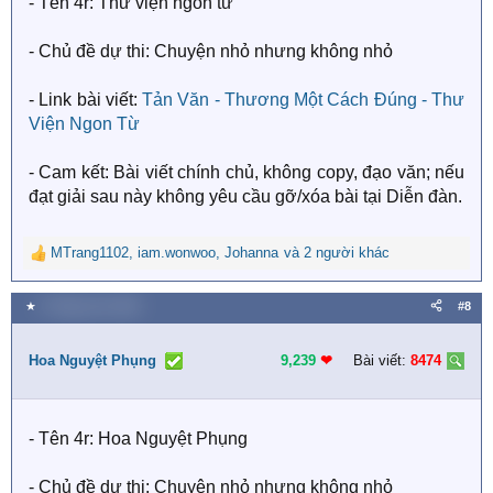
- Tên 4r: Thư viện ngôn từ
:
- Chủ đề dự thi: Chuyện nhỏ nhưng không nhỏ
- Link bài viết:
Tản Văn - Thương Một Cách Đúng - Thư
Viện Ngon Từ
- Cam kết: Bài viết chính chủ, không copy, đạo văn; nếu
đạt giải sau này không yêu cầu gỡ/xóa bài tại Diễn đàn.
MTrang1102
,
iam.wonwoo
,
Johanna
và 2 người khác
R
e
a
★
6 Tháng chín 2025
#8
c
t
i
Hoa Nguyệt Phụng
9,239
❤︎
Bài viết:
8474
o
n
s
- Tên 4r: Hoa Nguyệt Phụng
:
- Chủ đề dự thi: Chuyện nhỏ nhưng không nhỏ