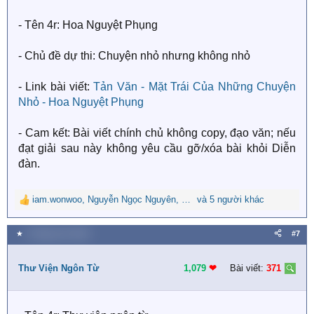
n
s
- Tên 4r: Hoa Nguyệt Phụng
:
- Chủ đề dự thi: Chuyện nhỏ nhưng không nhỏ
- Link bài viết:
Tản Văn - Mặt Trái Của Những Chuyện
Nhỏ - Hoa Nguyệt Phụng
- Cam kết: Bài viết chính chủ không copy, đạo văn; nếu
đạt giải sau này không yêu cầu gỡ/xóa bài khỏi Diễn
đàn.
iam.wonwoo
,
Nguyễn Ngọc Nguyên
,
Johanna
và 5 người khác
R
e
a
★
3 Tháng chín 2025
#7
c
t
i
Thư Viện Ngôn Từ
1,079
❤︎
Bài viết:
371
o
n
s