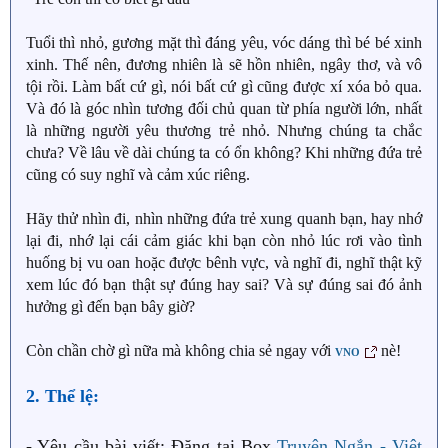
Tuổi thì nhỏ, gương mặt thì đáng yêu, vóc dáng thì bé bé xinh
xinh. Thế nên, đương nhiên là sẽ hồn nhiên, ngây thơ, và vô
tội rồi. Làm bất cứ gì, nói bất cứ gì cũng được xí xóa bỏ qua.
Và đó là góc nhìn tương đối chủ quan từ phía người lớn, nhất
là những người yêu thương trẻ nhỏ. Nhưng chúng ta chắc
chưa? Về lâu về dài chúng ta có ổn không? Khi những đứa trẻ
cũng có suy nghĩ và cảm xúc riêng.
Hãy thử nhìn đi, nhìn những đứa trẻ xung quanh bạn, hay nhớ
lại đi, nhớ lại cái cảm giác khi bạn còn nhỏ lúc rơi vào tình
huống bị vu oan hoặc được bênh vực, và nghĩ đi, nghĩ thật kỹ
xem lúc đó bạn thật sự đúng hay sai? Và sự đúng sai đó ảnh
hưởng gì đến bạn bây giờ?
Còn chần chờ gì nữa mà không chia sẻ ngay với
nè!
VNO
2. Thể lệ:
- Yêu cầu bài viết: Đăng tại Box
Truyện Ngắn - Việt