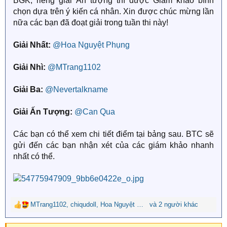
BGK, riêng giải Ấn tượng thì được Giám khảo bình
chọn dựa trên ý kiến cá nhân. Xin được chúc mừng lần
nữa các bạn đã đoạt giải trong tuần thi này!
Giải Nhất:
@Hoa Nguyệt Phụng
Giải Nhì:
@MTrang1102
Giải Ba:
@Nevertalkname
Giải Ấn Tượng:
@Can Qua
Các bạn có thể xem chi tiết điểm tại bảng sau. BTC sẽ
gửi đến các bạn nhận xét của các giám khảo nhanh
nhất có thể.
MTrang1102
,
chiqudoll
,
Hoa Nguyệt Phụng
và 2 người khác
R
e
a