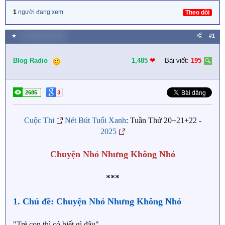
1
người đang xem
Theo dõi
★
19 Tháng tám 2025
#1
Blog Radio
1,485
❤︎
Bài viết:
195
2685
3
Cuộc Thi
Nét Bút Tuổi Xanh
: Tuần Thứ 20+21+22 -
2025
Chuyện Nhỏ Nhưng Không Nhỏ
***
1. Chủ đề: Chuyện Nhỏ Nhưng Không Nhỏ
"Trẻ con thì có biết gì đâu"