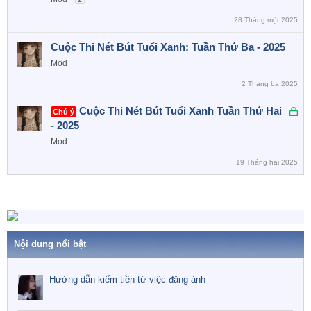
a
h
o
28 Tháng một 2025
ó
a
Cuộc Thi Nét Bút Tuổi Xanh: Tuần Thứ Ba - 2025
Mod
2 Tháng ba 2025
Đ
Cuộc Thi Nét Bút Tuổi Xanh Tuần Thứ Hai
Chú ý
ã
- 2025
k
Mod
h
19 Tháng hai 2025
ó
a
Nội dung nổi bật
Hướng dẫn kiếm tiền từ việc đăng ảnh