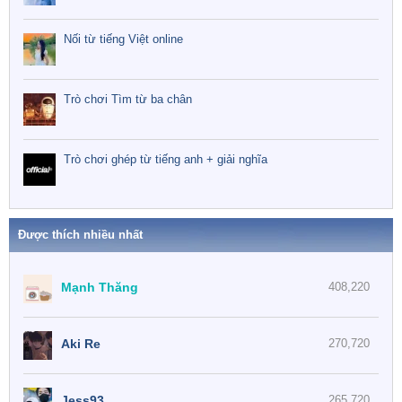
Nối từ tiếng Việt online
Trò chơi Tìm từ ba chân
Trò chơi ghép từ tiếng anh + giải nghĩa
Được thích nhiều nhất
Mạnh Thăng
408,220
Aki Re
270,720
Jess93
265,720