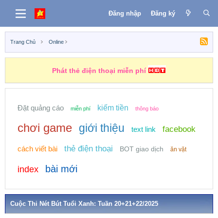
Đăng nhập
Đăng ký
Trang Chủ
Online
Những nhiệm vụ kiếm tiền
Đặt quảng cáo
kiếm tiền
miễn phí
thông báo
chơi game
giới thiệu
facebook
text link
thẻ điện thoại
cách viết bài
BOT giao dịch
ăn vặt
bài mới
index
Cuộc Thi Nét Bút Tuổi Xanh: Tuần 20+21+22/2025