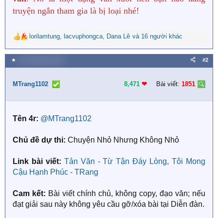
truyện ngắn tham gia là bị loại nhé!
lorilamtung
,
lacvuphongca
,
Dana Lê
và 16 người khác
R
e
a
★
21 Tháng tám 2025
#2
c
t
i
MTrang1102
8,471
❤︎
Bài viết:
1851
o
n
s
Tên 4r:
@MTrang1102
:
Chủ đề dự thi:
Chuyện Nhỏ Nhưng Không Nhỏ
Link bài viết:
Tản Văn - Từ Tận Đáy Lòng, Tôi Mong
Cậu Hạnh Phúc - TRang
Cam kết:
Bài viết chính chủ, không copy, đạo văn; nếu
đạt giải sau này không yêu cầu gỡ/xóa bài tại Diễn đàn.