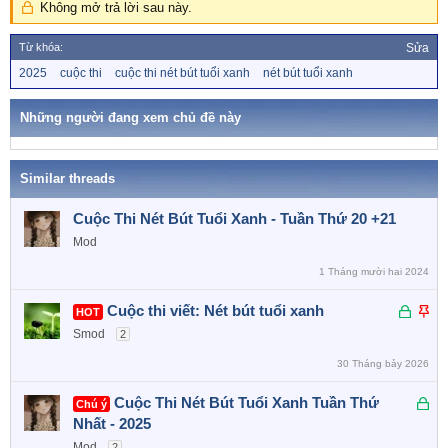
Không mở trả lời sau này.
c
t
Từ khóa:
Sửa
i
o
T
2025
cuộc thi
cuộc thi nét bút tuổi xanh
nét bút tuổi xanh
ừ
n
k
s
h
Những người đang xem chủ đề này
:
ó
a
Similar threads
Cuộc Thi Nét Bút Tuổi Xanh - Tuần Thứ 20 +21
Mod
1 Tháng mười hai 2024
Đ
D
Cuộc thi viết: Nét bút tuổi xanh
HOT
ã
á
Smod
2
k
n
30 Tháng bảy 2026
h
l
ó
ê
Đ
Cuộc Thi Nét Bút Tuổi Xanh Tuần Thứ
Chú ý
a
n
ã
Nhất - 2025
c
k
Mod
2