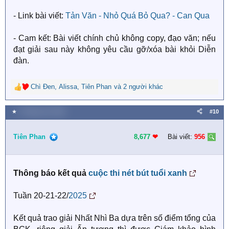
- Link bài viết:
Tản Văn - Nhỏ Quá Bỏ Qua? - Can Qua
- Cam kết: Bài viết chính chủ không copy, đạo văn; nếu
đạt giải sau này không yêu cầu gỡ/xóa bài khỏi Diễn
đàn.
Chì Đen
,
Alissa
,
Tiên Phan
và 2 người khác
R
e
a
★
9 Tháng chín 2025
#10
c
t
i
Tiên Phan
8,677
❤︎
Bài viết:
956
o
n
s
Thông báo kết quả
cuộc thi nét bút tuổi xanh
:
Tuần 20-21-22/
2025
Kết quả trao giải Nhất Nhì Ba dựa trên số điểm tổng của