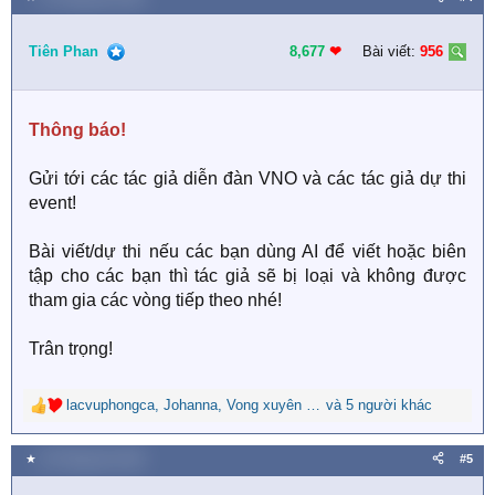
c
t
i
Tiên Phan
8,677
❤︎
Bài viết:
956
o
n
s
Thông báo!
:
Gửi tới các tác giả diễn đàn VNO và các tác giả dự thi
event!
Bài viết/dự thi nếu các bạn dùng AI để viết hoặc biên
tập cho các bạn thì tác giả sẽ bị loại và không được
tham gia các vòng tiếp theo nhé!
Trân trọng!
lacvuphongca
,
Johanna
,
Vong xuyên bỉ ngạn
và 5 người khác
R
e
a
★
26 Tháng tám 2025
#5
c
t