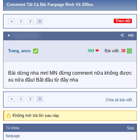
Comment Tất Cả Bài Fanpage Rinh Về 250xu
Theo dõi
«
1
2
3
★
9 Tháng năm 2021
#41
Trang_anzu
304
❤︎
Bài viết:
38
Bài dừng nha mn! MN đừng comment nữa không được
xu nữa đâu! Bắt đầu từ đây nha
«
1
2
3
Chia sẻ bài viết
Không mở trả lời sau này.
Từ khóa:
Sửa
T
fanpage