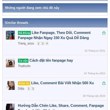
ừ
k
h
Những người đang xem chủ đề này
ó
a
Similar threads
Đ
Like Fanpage, Theo Dõi, Comment
Đã Đóng
ã
Fanpage Nhận Ngay 150 Xu Quá Dễ Dàng
k
Trang_anzu
2
3
4
h
19 Tháng tư 2021
ó
a
Cách đặt tên fanpage hay
Tư vấn
Thathu9x
24 Tháng ba 2021
Đ
Like, Comment Bài Viết Nhận 500 Xu
Kiếm Xu
ã
Diệp
2
3
k
28 Tháng một 2024
h
ó
Hướng Dẫn Chèn Like, Share, Comment, Fanpage
a