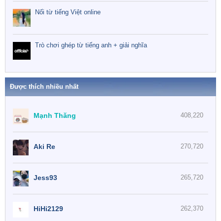
Nối từ tiếng Việt online
Trò chơi ghép từ tiếng anh + giải nghĩa
Được thích nhiều nhất
Mạnh Thăng
408,220
Aki Re
270,720
Jess93
265,720
HiHi2129
262,370