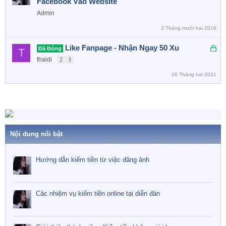
Facebook Vào Website
Admin
3 Tháng mười hai 2016
Đ
Like Fanpage - Nhận Ngay 50 Xu
Đã Đóng
T
ã
thaidi
2
3
k
26 Tháng hai 2021
h
ó
a
Nội dung nổi bật
Hướng dẫn kiếm tiền từ việc đăng ảnh
Các nhiệm vụ kiếm tiền online tại diễn đàn