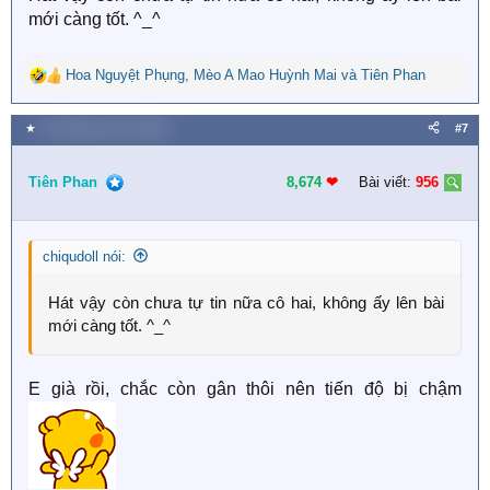
mới càng tốt. ^_^
Hoa Nguyệt Phụng
,
Mèo A Mao Huỳnh Mai
và
Tiên Phan
R
e
a
★
22 Tháng mười hai 2025
#7
c
t
i
Tiên Phan
8,674
❤︎
Bài viết:
956
o
n
s
chiqudoll nói:
:
Hát vậy còn chưa tự tin nữa cô hai, không ấy lên bài
mới càng tốt. ^_^
E già rồi, chắc còn gân thôi nên tiến độ bị chậm