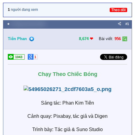
1
người đang xem
Theo dõi
★
5 Tháng mười hai 2025
#1
Tiên Phan
8,674
❤︎
Bài viết:
956
1043
1
Chạy Theo Chiếc Bóng
Sáng tác: Phan Kim Tiên
Cảnh quay: Pixabay, tác giả và Digen
Trình bày: Tác giả & Suno Studio