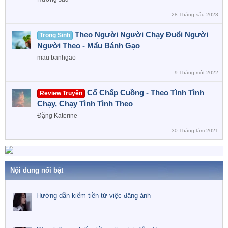
28 Tháng sáu 2023
Theo Người Người Chạy Đuổi Người
Trọng Sinh
Người Theo - Mẩu Bánh Gạo
mau banhgao
9 Tháng một 2022
Cố Chấp Cuồng - Theo Tình Tình
Review Truyện
Chạy, Chạy Tình Tình Theo
Đặng Katerine
30 Tháng tám 2021
Nội dung nổi bật
Hướng dẫn kiếm tiền từ việc đăng ảnh