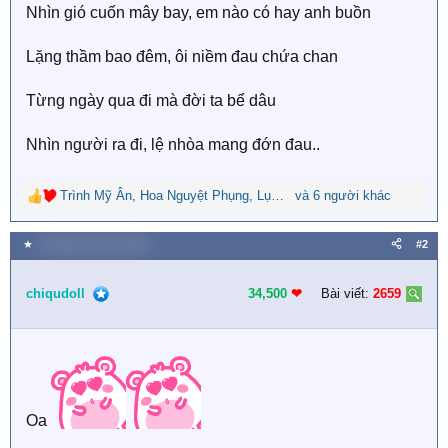
Nhìn gió cuốn mây bay, em nào có hay anh buồn
Lặng thầm bao đêm, ôi niềm đau chứa chan
Từng ngày qua đi mà đời ta bể dâu
Nhìn người ra đi, lệ nhòa mang đớn đau..
Trình Mỹ Ân
,
Hoa Nguyệt Phụng
,
Lục Thất Tiểu Muội
và 6 người khác
R
e
a
★
5 Tháng mười hai 2025
#2
c
t
i
chiqudoll
34,500
❤︎
Bài viết:
2659
o
n
s
:
Oa