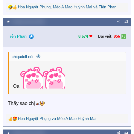
Hoa Nguyệt Phụng
,
Mèo A Mao Huỳnh Mai
và
Tiên Phan
R
e
a
★
5 Tháng mười hai 2025
#3
c
t
i
Tiên Phan
8,674
❤︎
Bài viết:
956
o
n
s
chiqudoll nói:
:
Oa
Thấy sao chị
Hoa Nguyệt Phụng
và
Mèo A Mao Huỳnh Mai
R
e
a
★
5 Tháng mười hai 2025
#4