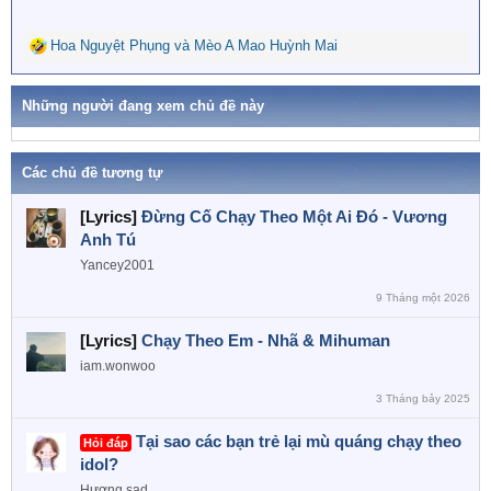
Hoa Nguyệt Phụng
và
Mèo A Mao Huỳnh Mai
R
e
a
Những người đang xem chủ đề này
c
t
i
o
Các chủ đề tương tự
n
s
[Lyrics]
Đừng Cố Chạy Theo Một Ai Đó - Vương
:
Anh Tú
Yancey2001
9 Tháng một 2026
[Lyrics]
Chạy Theo Em - Nhã & Mihuman
iam.wonwoo
3 Tháng bảy 2025
Tại sao các bạn trẻ lại mù quáng chạy theo
Hỏi đáp
idol?
Hương sad