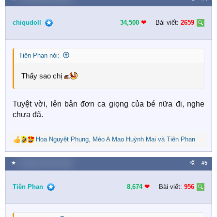
c
t
i
chiqudoll
34,500
❤︎
Bài viết:
2659
o
n
s
Tiên Phan nói:
:
Thấy sao chị
Tuyệt vời, lên bản đơn ca giọng của bé nữa đi, nghe
chưa đã.
Hoa Nguyệt Phụng
,
Mèo A Mao Huỳnh Mai
và
Tiên Phan
R
e
a
★
5 Tháng mười hai 2025
#5
c
t
i
Tiên Phan
8,674
❤︎
Bài viết:
956
o
n
s