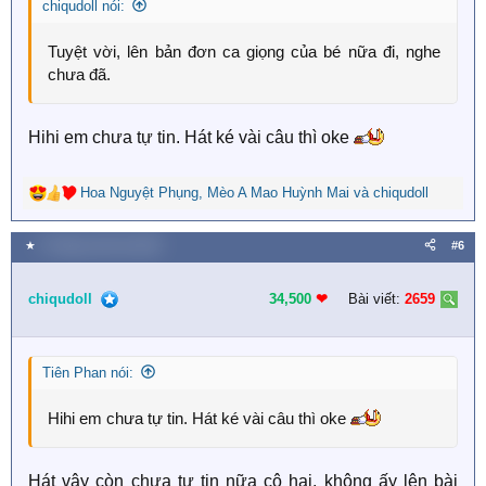
chiqudoll nói:
:
Tuyệt vời, lên bản đơn ca giọng của bé nữa đi, nghe
chưa đã.
Hihi em chưa tự tin. Hát ké vài câu thì oke
Hoa Nguyệt Phụng
,
Mèo A Mao Huỳnh Mai
và
chiqudoll
R
e
a
★
5 Tháng mười hai 2025
#6
c
t
i
chiqudoll
34,500
❤︎
Bài viết:
2659
o
n
s
Tiên Phan nói:
:
Hihi em chưa tự tin. Hát ké vài câu thì oke
Hát vậy còn chưa tự tin nữa cô hai, không ấy lên bài