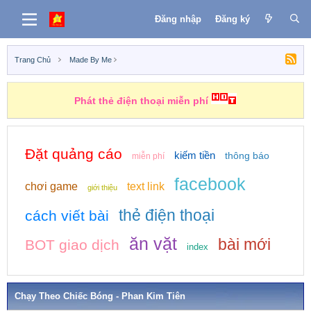
Đăng nhập
Đăng ký
Trang Chủ
Made By Me
Phát thẻ điện thoại miễn phí
Đặt quảng cáo
kiếm tiền
thông báo
miễn phí
facebook
chơi game
text link
giới thiệu
thẻ điện thoại
cách viết bài
ăn vặt
bài mới
BOT giao dịch
index
Chạy Theo Chiếc Bóng - Phan Kim Tiên