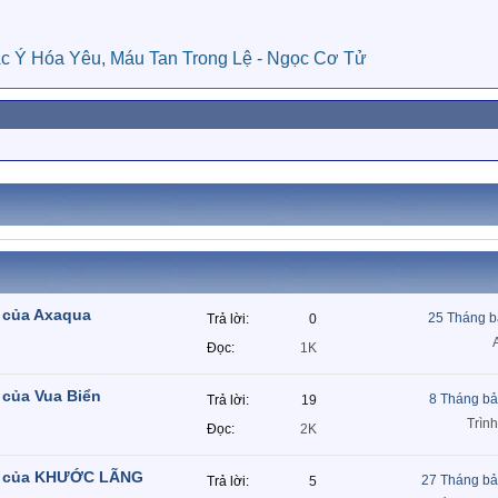
Ác Ý Hóa Yêu, Máu Tan Trong Lệ - Ngọc Cơ Tử
c của Axaqua
25 Tháng b
Trả lời
0
Đọc
1K
 của Vua Biển
8 Tháng bả
Trả lời
19
Trìn
Đọc
2K
tác của KHƯỚC LÃNG
27 Tháng bả
Trả lời
5