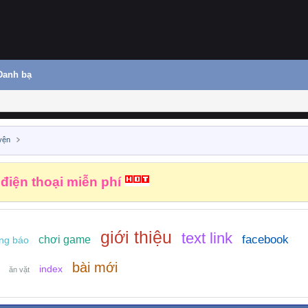
Danh bạ
yện
 điện thoại miễn phí
giới thiệu
text link
facebook
chơi game
ng báo
bài mới
index
ăn vặt