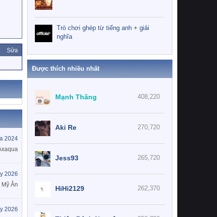
Trò chơi ghép từ tiếng anh + giải
nghĩa
Sửa
Được thích nhiều nhất
Mạnh Thăng
408,220
Aki Re
270,720
a 2024
Axaqua
Jess93
265,720
y 2026
h Mỹ Ân
HiHi2129
262,370
y 2026