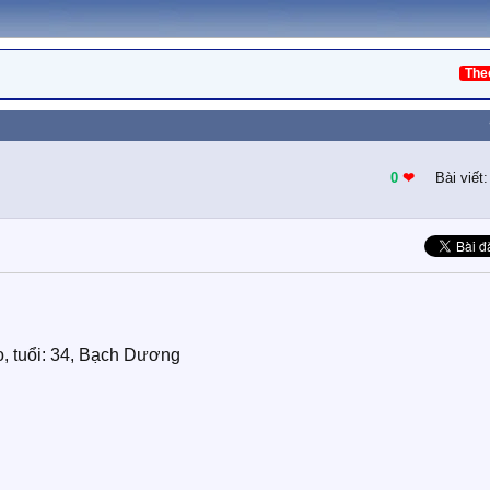
The
0
❤︎
Bài viết
o, tuổi: 34, Bạch Dương