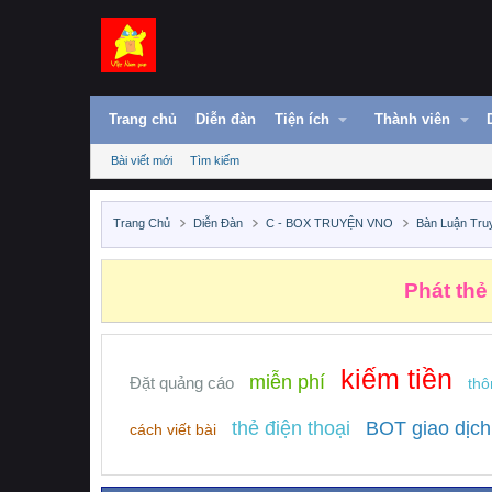
Trang chủ
Diễn đàn
Tiện ích
Thành viên
Bài viết mới
Tìm kiếm
Trang Chủ
Diễn Đàn
C - BOX TRUYỆN VNO
Bàn Luận Tru
Phát thẻ
kiếm tiền
miễn phí
Đặt quảng cáo
thô
thẻ điện thoại
BOT giao dịch
cách viết bài