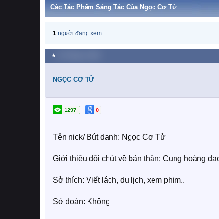
Các Tác Phẩm Sáng Tác Của Ngọc Cơ Tử
1
người đang xem
★
20 Tháng tư 2025
NGỌC CƠ TỬ
1297
0
Tên nick/ Bút danh: Ngọc Cơ Tử
Giới thiệu đôi chút về bản thân: Cung hoàng đạ
Sở thích: Viết lách, du lịch, xem phim..
Sở đoản: Không