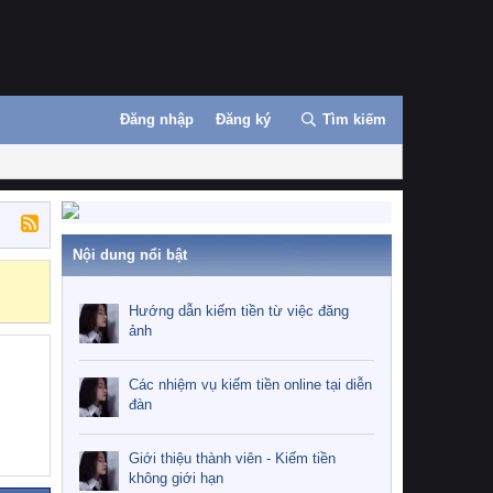
Đăng nhập
Đăng ký
Tìm kiếm
Nội dung nổi bật
Những nhiệm 
Hướng dẫn kiếm tiền từ việc đăng
ảnh
Các nhiệm vụ kiếm tiền online tại diễn
đàn
Giới thiệu thành viên - Kiếm tiền
không giới hạn