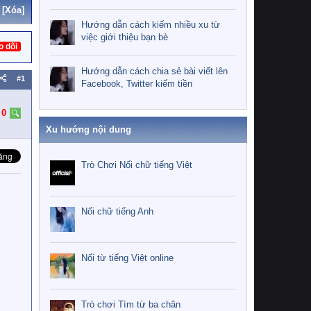
[Xóa]
Hướng dẫn cách kiếm nhiều xu từ
việc giới thiệu bạn bè
o dõi
Hướng dẫn cách chia sẻ bài viết lên
#1
Facebook, Twitter kiếm tiền
:
0
Xu hướng nội dung
Trò Chơi Nối chữ tiếng Việt
Nối chữ tiếng Anh
Nối từ tiếng Việt online
Trò chơi Tìm từ ba chân