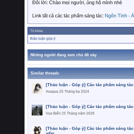
Đôi lời: Chào mọi người, ủng hộ mình nhé
Link tất cả các tác phẩm sáng tác:
Ngôn Tình - 
Từ khóa:
T
thảo luận góp ý
ừ
k
h
Những người đang xem chủ đề này
ó
a
Similar threads
[Thảo luận - Góp ý] Các tác phẩm sáng tá
Axaqua
25 Tháng ba 2024
[Thảo luận - Góp ý] Các tác phẩm sáng tác
Vua Biển
25 Tháng năm 2026
[Thảo luận - Góp ý] Các tác phẩm sáng 