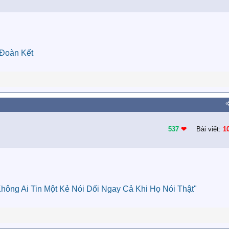
 Đoàn Kết
537
❤︎
Bài viết:
1
ông Ai Tin Một Kẻ Nói Dối Ngay Cả Khi Họ Nói Thật"