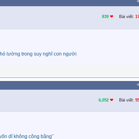
839
❤︎
Bài viết:
1
khó lường trong suy nghĩ con người
6,052
❤︎
Bài viết:
5
 vốn dĩ không công bằng"