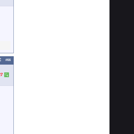
#66
27