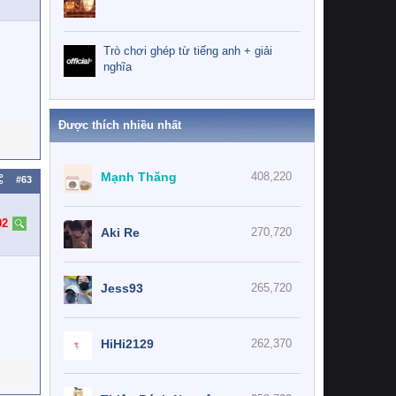
Trò chơi ghép từ tiếng anh + giải
nghĩa
Được thích nhiều nhất
Mạnh Thăng
408,220
#63
02
Aki Re
270,720
Jess93
265,720
HiHi2129
262,370