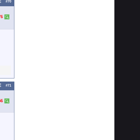
#70
76
#71
56