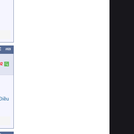
#69
02
Điều