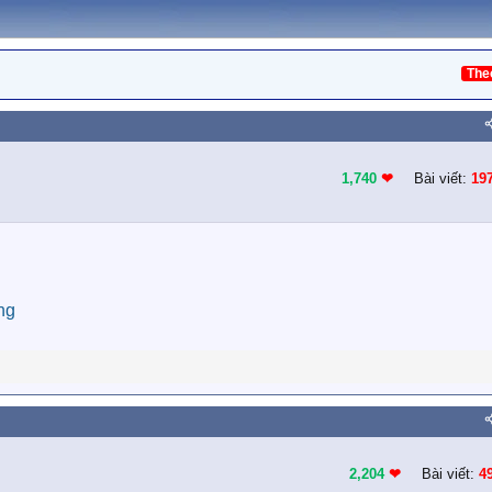
The
1,740
❤︎
Bài viết:
19
ng
2,204
❤︎
Bài viết:
4