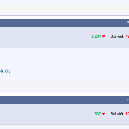
2,204
❤︎
Bài viết:
4
 Nước
537
❤︎
Bài viết:
1