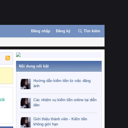
Đăng nhập
Đăng ký
Tìm kiếm
Nội dung nổi bật
Những nhiệm 
Hướng dẫn kiếm tiền từ việc đăng
ảnh
ook
Các nhiệm vụ kiếm tiền online tại diễn
đàn
Giới thiệu thành viên - Kiếm tiền
không giới hạn