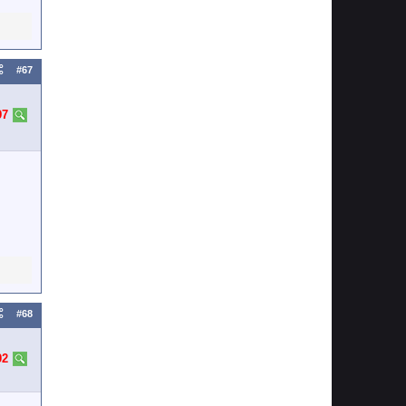
#67
97
#68
02