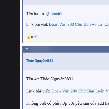
o
n
s
:
Tên forum:
@tâmniên
Link bài viết:
Đoạn Văn 200 Chữ Bàn Về Lời C
nihC
R
e
a
★
22 Tháng tư 2020
c
t
i
Thảo Nguyễn0831
o
n
s
:
Tên 4r: Thảo Nguyễn0831
Link bài viết:
Đoạn Văn 200 Chữ Bàn Luận V
Không biết có phù hợp với yêu cầu của add ha