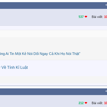
537
❤︎
Bài viết:
1
ng Ai Tin Một Kẻ Nói Dối Ngay Cả Khi Họ Nói Thật"
 Về Tính Kỉ Luật
212
❤︎
Bài viết:
1