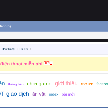
Danh bạ
 - Hoạt Động
Dự Trữ
 điện thoại miễn phí
ền
giới thiệu
chơi game
text link
faceb
thông báo
T giao dịch
ăn vặt
index
bài mới