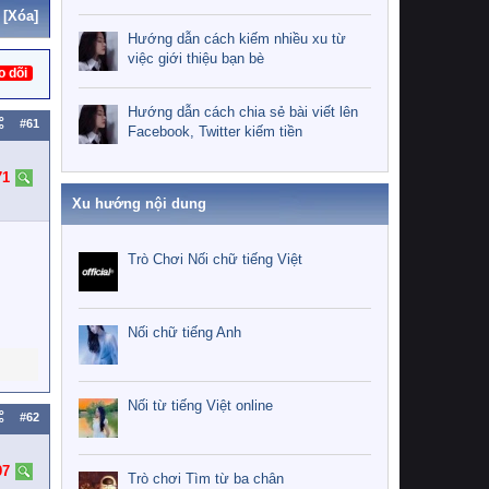
[Xóa]
Hướng dẫn cách kiếm nhiều xu từ
việc giới thiệu bạn bè
o dõi
Hướng dẫn cách chia sẻ bài viết lên
#61
Facebook, Twitter kiếm tiền
71
Xu hướng nội dung
Trò Chơi Nối chữ tiếng Việt
Nối chữ tiếng Anh
Nối từ tiếng Việt online
#62
97
Trò chơi Tìm từ ba chân