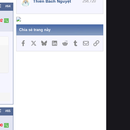
Thiên Bách Nguyệt
258,720
#64
02
Chia sẻ trang này
Facebook
X
Bluesky
LinkedIn
Reddit
Tumblr
Email
Link
#65
00