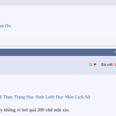
ảm Ơn
11
❤︎
Bài viết:
ề Thực Trạng Học Sinh Lười Học Môn Lịch Sử
y không vì hơi quá 200 chữ một xíu.