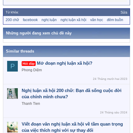
e
a
Từ khóa:
Sửa
c
T
200 chữ
facebook
nghị luận
nghị luận xã hội
văn học
đêm buồn
t
ừ
i
k
o
h
Những người đang xem chủ đề này
n
ó
a
s
:
Similar threads
Mở đoạn nghị luận xã hội?
Hỏi đáp
P
Phong Diệm
24 Tháng mười hai 2023
Nghị luận xã hội 200 chữ: Bạn đã sống cuộc đời
của chính mình chưa?
Thanh Tien
24 Tháng sáu 2024
Viết đoạn văn nghị luận xã hội về tầm quan trọng
của việc thích nghi với sự thay đổi