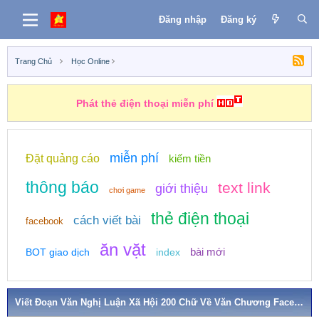
Đăng nhập
Đăng ký
Trang Chủ
Học Online
Phát thẻ điện thoại miễn phí
miễn phí
Đặt quảng cáo
kiếm tiền
thông báo
text link
giới thiệu
chơi game
thẻ điện thoại
cách viết bài
facebook
ăn vặt
bài mới
BOT giao dịch
index
Viết Đoạn Văn Nghị Luận Xã Hội 200 Chữ Về Văn Chương Facebook