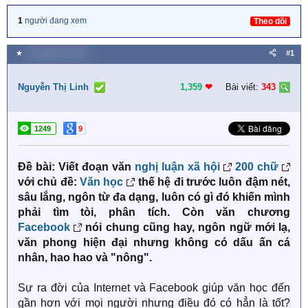
1
người đang xem
Theo dõi
★
2 Tháng năm 2020
#1
Nguyễn Thị Linh
1,359
❤︎
Bài viết:
343
1249
9
Đề bài: Viết đoạn văn
nghị luận xã hội
200 chữ
với chủ đề:
Văn học
thế hệ đi trước luôn đậm nét,
sâu lắng, ngôn từ đa dạng, luôn có gì đó khiến mình
phải tìm tòi, phân tích. Còn văn chương
Facebook
nói chung cũng hay, ngôn ngữ mới lạ,
văn phong hiện đại nhưng không có dấu ấn cá
nhân, hao hao và "nông".
Sự ra đời của Internet và Facebook giúp văn học đến
gần hơn với mọi người nhưng điều đó có hẳn là tốt?