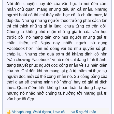
Nói đến chuyện hay dở của văn học là nói đến cảm
nhận chủ quan, mang những dấu ấn cá nhân. Những
người hoài cổ thì chỉ thấy văn học cổ là chuẩn mực, là
đẹp đẽ. Nhưng những người theo trường phái cách tân
thì chỉ thích những gì lạ lùng, chưa từng có trên đời.
Chúng ta không phủ nhận những giá trị của văn học
trước bởi nó mang đến cho mọi người những giá trị
chân, thiện, mĩ. Ngày nay, nhiều người sử dụng
Facebook hơn nên nó đóng vai trò như quyển sổ ghi
chép lại. Nhưng còn quá sớm để khẳng định có nền
"văn chương Facebook" vì nó mới chỉ đang hình thành,
đang thuyết phục người đọc công nhận về sự hiện diện
của nó. Chỉ đến khi nó mang lại giá trị thẩm mĩ thực sự
người đọc mới có thể công nhận nó. Sự công bằng của
thời gian sẽ chứng minh nó "nông" hay có giá trị đích
thực. Quan điểm trên không hoàn toàn là đúng hay sai
nhưng nó nhắc nhở chúng ta hướng tới những giá trị
văn học tốt đẹp.
Aishaphuong
,
Walid tigana
,
Love cà phê sữa
và 5 người khác
R