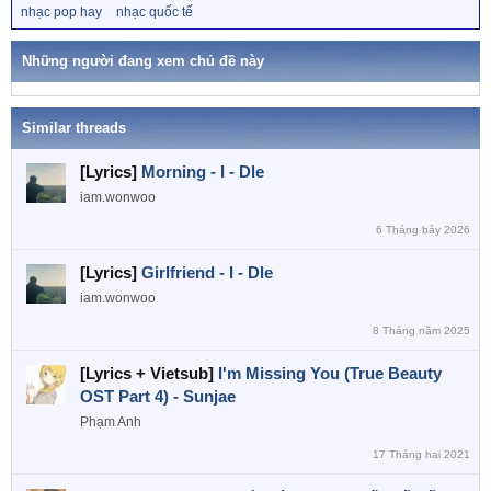
ừ
nhạc pop hay
nhạc quốc tế
i
k
o
h
n
ó
Những người đang xem chủ đề này
a
s
:
Similar threads
[Lyrics]
Morning - I - Dle
iam.wonwoo
6 Tháng bảy 2026
[Lyrics]
Girlfriend - I - Dle
iam.wonwoo
8 Tháng năm 2025
[Lyrics + Vietsub]
I'm Missing You (True Beauty
OST Part 4) - Sunjae
Phạm Anh
17 Tháng hai 2021