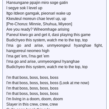
Hansungane ppajin miro soge gatin
I segye sok I level up
Itgo itdeon gamgak, pieonari wake up
Kkeuteul moreun chae level up, up
[Pre-Chorus: Minnie, Shuhua, Miyeon]
Are you ready? Wiheomhage arising
Paneul kiwo go and get it, dasi playing this game
Budichyeo this system, watch me to the top, top
I'ma go and arise, unmyeongeul hyanghae fight,
hangyereul neomeo high
I'ma get 'em, I'ma get 'em
I'ma go and arise, unmyeongeul hyanghae
Budichyeo this system, watch me to the top, top
I'm that boss, boss, boss, boss
I'm that boss, boss, boss, boss (Look at me now)
I'm that boss, boss, boss, boss
I'm that boss, boss, boss, boss
I'm living in a doom, doom, doom
Slayer in this crew, crew, crew