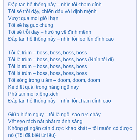
찢겨진 틈 빛을 내는 my scar (Scar)
Đập tan hệ thống này – nhìn tôi chạm đỉnh
거침없이 갈망해 I want (Already know), yeah
Tôi sẽ trỗi dậy, chiến đấu với định mệnh
I'ma go and arise, 종을 울려 fight, 한계를 넘어 fight
Vượt qua mọi giới hạn
I'ma get it, I'ma get it
Tôi sẽ hạ gục chúng
I'ma go and arise, 운명을 걸어
Tôi sẽ trỗi dậy – hướng về định mệnh
I'm the boss, boss, boss, boss, I'm the only boss, boss
Đập tan hệ thống này – nhìn tôi leo lên đỉnh cao
I'm that boss, boss, boss, boss (I'm that boss)
Tôi là trùm – boss, boss, boss, boss
I'm that boss, boss, boss, boss (Look at me now)
Tôi là trùm – boss, boss, boss, boss (Nhìn tôi đi)
I'm that boss, boss, boss, boss (Ah)
Tôi là trùm – boss, boss, boss, boss
I'm that boss, boss, boss, boss (Oh-woah)
Tôi là trùm – boss, boss, boss, boss
I'm living in a doom, doom, doom
Tôi sống trong u ám – doom, doom, doom
Slayer in this crew, crew, crew
Kẻ diệt quái trong hàng ngũ này
굴레 속에 break this rule
Break this rule
Phá tan mọi xiềng xích
Đập tan hệ thống này – nhìn tôi chạm đỉnh cao
Giữa hiểm nguy – tôi là ngôi sao rực cháy
Vết sẹo rách nát phát ra ánh sáng
Không gì ngăn cản được khao khát – tôi muốn có được
nó (Tôi đã biết từ lâu)