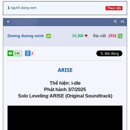
1
người đang xem
Theo dõi
★
2 Tháng chín 2025
#1
Dương dương minh
14,368
❤︎
Bài viết:
1531
648
2
ARISE
Thể hiện: i-dle
Phát hành 3/7/2025
Solo Leveling:ARISE (Original Soundtrack)