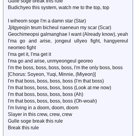
Gulle soge break this rule
Budichyeo this system, watch me to the top, top
I wiheom soge I'm a damn star (Star)
Jjitgyeojin teum bicheul naeneun my scar (Scar)
Geochimeopsi galmanghae I want (Already know), yeah
I'ma go and arise, jongeul ullyeo fight, hangyereul
neomeo fight
I'ma get it, I'ma get it
I'ma go and arise, unmyeongeul georeo
I'm the boss, boss, boss, boss, I'm the only boss, boss
[Chorus: Soyeon, Yuqi, Minnie, (Miyeon)]
I'm that boss, boss, boss, boss (I'm that boss)
I'm that boss, boss, boss, boss (Look at me now)
I'm that boss, boss, boss, boss (Ah)
I'm that boss, boss, boss, boss (Oh-woah)
I'm living in a doom, doom, doom
Slayer in this crew, crew, crew
Gulle soge break this rule
Break this rule