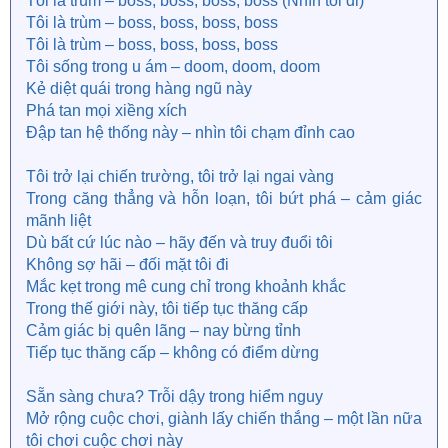
Tôi là trùm – boss, boss, boss, boss (Nhìn tôi đi)
잊고 있던 감각, 피어나리 wake up
Tôi là trùm – boss, boss, boss, boss
끝을 모른 채 level up, up
Tôi là trùm – boss, boss, boss, boss
Tôi sống trong u ám – doom, doom, doom
Are you ready? 위험하게 arising
Kẻ diệt quái trong hàng ngũ này
판을 키워 go and get it, 다시 playing this game
Phá tan mọi xiềng xích
부딪혀 this system, watch me to the top, top
Đập tan hệ thống này – nhìn tôi chạm đỉnh cao
I'ma go and arise, 운명을 향해 fight, 한계를 넘어 high
I'ma get 'em, I'ma get 'em
Tôi trở lại chiến trường, tôi trở lại ngai vàng
I'ma go and arise, 운명을 향해
Trong căng thẳng và hỗn loạn, tôi bứt phá – cảm giác
부딪혀 this system, watch me to the top, top
mãnh liệt
Dù bất cứ lúc nào – hãy đến và truy đuổi tôi
I'm that boss, boss, boss, boss
Không sợ hãi – đối mặt tôi đi
I'm that boss, boss, boss, boss (Look at me now)
I'm that boss, boss, boss, boss
Mắc kẹt trong mê cung chỉ trong khoảnh khắc
I'm that boss, boss, boss, boss
Trong thế giới này, tôi tiếp tục thăng cấp
I'm living in a doom, doom, doom
Cảm giác bị quên lãng – nay bừng tỉnh
Slayer in this crew, crew, crew
Tiếp tục thăng cấp – không có điểm dừng
굴레 속에 break this rule
부딪혀 this system, watch me to the top, top
Sẵn sàng chưa? Trỗi dậy trong hiểm nguy
[Bridge: Minnie, Miyeon, Yuqi, Shuhua]
Mở rộng cuộc chơi, giành lấy chiến thắng – một lần nữa
이 위험 속에 I'm a damn star (Star)
tôi chơi cuộc chơi này