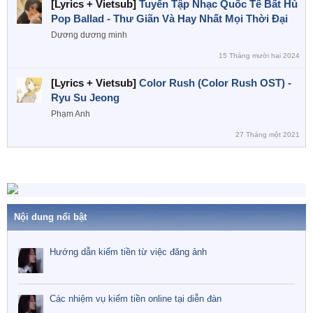
[Lyrics + Vietsub]
Tuyển Tập Nhạc Quốc Tế Bất Hủ
Pop Ballad - Thư Giãn Và Hay Nhất Mọi Thời Đại
Dương dương minh
15 Tháng mười hai 2024
[Lyrics + Vietsub]
Color Rush (Color Rush OST) -
Ryu Su Jeong
Phạm Anh
27 Tháng một 2021
Nội dung nổi bật
Hướng dẫn kiếm tiền từ việc đăng ảnh
Các nhiệm vụ kiếm tiền online tại diễn đàn