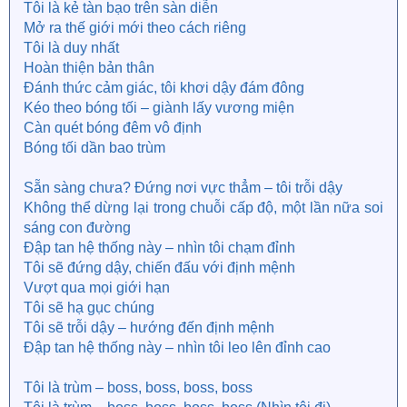
Tôi là kẻ tàn bạo trên sàn diễn
부딪혀 this system, watch me to the top, top
Mở ra thế giới mới theo cách riêng
I'ma go and arise, 운명을 향해 fight, 한계를 넘어 high
Tôi là duy nhất
I'ma get 'em, I'ma get 'em
Hoàn thiện bản thân
I'ma go and arise, 운명을 향해
Đánh thức cảm giác, tôi khơi dậy đám đông
부딪혀 this system, watch me to the top, top
Kéo theo bóng tối – giành lấy vương miện
Càn quét bóng đêm vô định
I'm that boss, boss, boss, boss
Bóng tối dần bao trùm
I'm that boss, boss, boss, boss (Look at me now)
I'm that boss, boss, boss, boss
Sẵn sàng chưa? Đứng nơi vực thẳm – tôi trỗi dậy
I'm that boss, boss, boss, boss
Không thể dừng lại trong chuỗi cấp độ, một lần nữa soi
I'm living in a doom, doom, doom
sáng con đường
Slayer in this crew, crew, crew
굴레 속에 break this rule
Đập tan hệ thống này – nhìn tôi chạm đỉnh
부딪혀 this system, watch me to the top, top
Tôi sẽ đứng dậy, chiến đấu với định mệnh
Vượt qua mọi giới hạn
I'm back in the zone, I'm back on the throne
Tôi sẽ hạ gục chúng
이 긴장감 속 혼돈을 타고 덮쳐 feeling the rush, yeah
Tôi sẽ trỗi dậy – hướng đến định mệnh
얼마든지 come and chase me
Đập tan hệ thống này – nhìn tôi leo lên đỉnh cao
두려울 건 없어 face me (That's right)
한순간에 빠진 미로 속에 갇힌
Tôi là trùm – boss, boss, boss, boss
이 세계 속 I level up