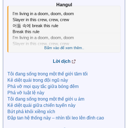
Hangul​
I'm living in a doom, doom, doom
Slayer in this crew, crew, crew
어둠 속에 break this rule
Break this rule
I'm living in a doom, doom, doom
Slayer in this crew, crew, crew
Bấm vào để xem thêm..
굴레 속에 break this rule
부딪혀 this system, watch me to the top, top
Lời dịch
I'm savage on a runway (Runway)
다음 세계를 열어 one way (Knock you out)
Tôi đang sống trong một thế giới tăm tối
I'm the one and only
Kẻ diệt quái trong đội ngũ này
완전해진 나를 이뤄
Phá vỡ mọi quy tắc giữa bóng đêm
감각을 깨워 I raise up this crowd
Phá vỡ luật lệ này
어둠을 끌고서 take up the crown
Tôi đang sống trong một thế giới u ám
몰아쳐 미지의 darkness
Kẻ diệt quái giữa chiến tuyến này
펼쳐지는 shadow
Bứt phá khỏi xiềng xích
Đập tan hệ thống này – nhìn tôi leo lên đỉnh cao
Are you ready? 벼랑 끝 arising
멈출 수 없는 leveling 속, 다시 lighting my way