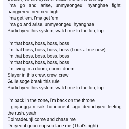
I'ma go and arise, unmyeongeul hyanghae fight,
hangyereul neomeo high
I'ma get 'em, I'ma get 'em
I'ma go and arise, unmyeongeul hyanghae
Budichyeo this system, watch me to the top, top
I'm that boss, boss, boss, boss
I'm that boss, boss, boss, boss (Look at me now)
I'm that boss, boss, boss, boss
I'm that boss, boss, boss, boss
I'm living in a doom, doom, doom
Slayer in this crew, crew, crew
Gulle soge break this rule
Budichyeo this system, watch me to the top, top
I'm back in the zone, I'm back on the throne
I ginjanggam sok hondoneul tago deopchyeo feeling
the rush, yeah
Eolmadeunji come and chase me
Duryeoul geon eopseo face me (That's right)