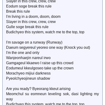
Slayer in this crew, crew, crew
Eodum soge break this rule
Break this rule
I'm living in a doom, doom, doom
Slayer in this crew, crew, crew
Gulle soge break this rule
Budichyeo this system, watch me to the top, top
I'm savage on a runway (Runway)
Daeum segyereul yeoreo one way (Knock you out)
I'm the one and only
Wanjeonhaejin nareul irwo
Gamgageul kkaewo I raise up this crowd
Eodumeul kkeulgoseo take up the crown
Morachyeo mijiui darkness
Pyeolchyeojineun shadow
Are you ready? Byeorang kkeut arising
Meomchul su eomneun leveling sok, dasi lighting my
way
Budichyeo this system, watch me to the top, top