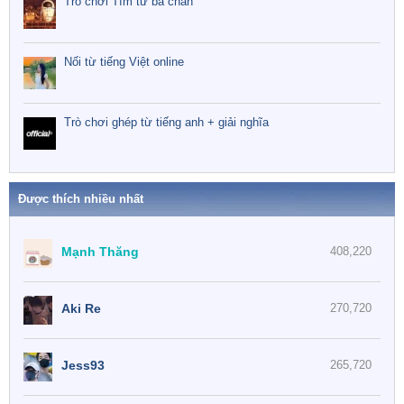
Trò chơi Tìm từ ba chân
Nối từ tiếng Việt online
Trò chơi ghép từ tiếng anh + giải nghĩa
Được thích nhiều nhất
Mạnh Thăng
408,220
Aki Re
270,720
Jess93
265,720