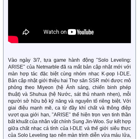
Vào ngày 3/7, tựa game hành động "Solo Leveling:
ARISE" của Netmarble đã ra mắt bản cập nhật mới với
màn hợp tác đặc biệt cùng nhóm nhạc K-pop I-DLE.
Bản cập nhật giới thiệu hai Thợ săn SSR mới được mô
phỏng theo Miyeon (hệ Ánh sáng, chiến binh phép
thuật) và Shuhua (hệ Nước, sát thủ nhanh nhẹn), mỗi
người sở hữu bộ kỹ năng và nguyên tố riêng biệt. Với
giai điệu mạnh mẽ, ca từ đầy khí chất và thông điệp
vượt qua giới hạn, "ARISE" thể hiện trọn vẹn tinh thần
bất khuất của nhân vật chính Sung Jin-Woo. Sự kết hợp
giữa chất nhạc cá tính của I-DLE và thế giới siêu thực
của Solo Leveling tạo nên màn trình diễn vừa máu lửa,