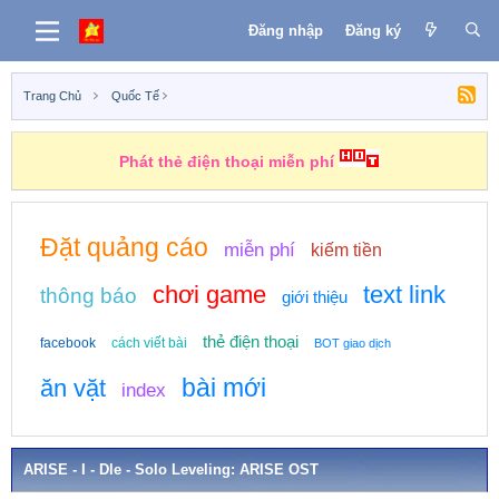
Đăng nhập
Đăng ký
Trang Chủ
Quốc Tế
Phát thẻ điện thoại miễn phí
Đặt quảng cáo
miễn phí
kiếm tiền
chơi game
text link
thông báo
giới thiệu
thẻ điện thoại
facebook
cách viết bài
BOT giao dịch
bài mới
ăn vặt
index
ARISE - I - Dle - Solo Leveling: ARISE OST