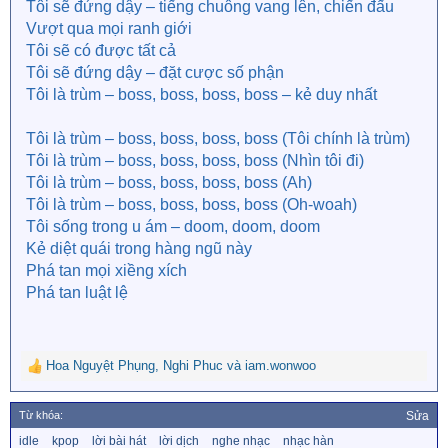
Tôi sẽ đứng dậy – tiếng chuông vang lên, chiến đấu
Vượt qua mọi ranh giới
Tôi sẽ có được tất cả
Tôi sẽ đứng dậy – đặt cược số phận
Tôi là trùm – boss, boss, boss, boss – kẻ duy nhất
Tôi là trùm – boss, boss, boss, boss (Tôi chính là trùm)
Tôi là trùm – boss, boss, boss, boss (Nhìn tôi đi)
Tôi là trùm – boss, boss, boss, boss (Ah)
Tôi là trùm – boss, boss, boss, boss (Oh-woah)
Tôi sống trong u ám – doom, doom, doom
Kẻ diệt quái trong hàng ngũ này
Phá tan mọi xiềng xích
Phá tan luật lệ
Hoa Nguyệt Phụng
,
Nghi Phuc
và
iam.wonwoo
R
e
a
Từ khóa:
Sửa
c
T
idle
kpop
lời bài hát
lời dịch
nghe nhạc
nhạc hàn
t