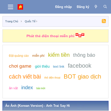
Đăng nhập
Đăng ký
Trang Chủ
Quốc Tế
Phát thẻ điện thoại miễn phí
kiếm tiền
thông báo
miễn phí
Đặt quảng cáo
facebook
chơi game
giới thiệu
text link
BOT giao dịch
cách viết bài
thẻ điện thoại
index
ăn vặt
bài mới
Ảo Ảnh (Korean Version) - Anh Trai Say Hi