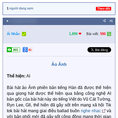
1
người đang xem
Theo dõi
★
31 Tháng mười 2025
#1
Ái Nhẫn
1,899
❤︎
Bài viết:
590
803
81
Ảo Ảnh
Thể hiện:
Al
Bài hát ảo Ảnh phiên bản tiếng Hàn đã được thể hiện
qua giọng hát được thể hiện qua bằng công nghệ AI
bản gốc của bài hát này do tiếng Việt do Vũ Cát Tường,
Ryn Lee, Gll, thể hiện đã gây sốt trên mạng xã hội Tik
tok bài hát mang giai điệu ballad buồn
nghe nhạc
và
với bản phối mới đã gây sốt cộng đồng mạng thời gian