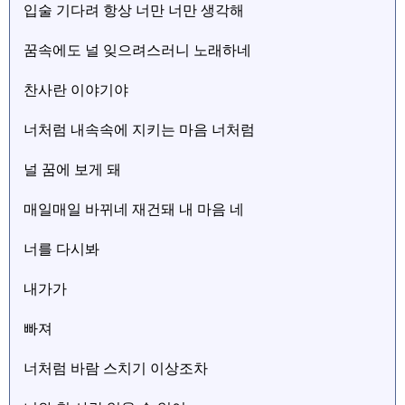
입술 기다려 항상 너만 너만 생각해
꿈속에도 널 잊으려스러니 노래하네
찬사란 이야기야
너처럼 내속속에 지키는 마음 너처럼
널 꿈에 보게 돼
매일매일 바뀌네 재건돼 내 마음 네
너를 다시봐
내가가
빠져
너처럼 바람 스치기 이상조차