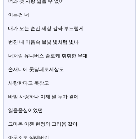
너와 첫 사랑 잃을 수 없어
이는건 너
내가 오는 순간 세상 감싸 부드럽게
번진 내 마음속 불빛 빛처럼 빛나
너처럼 유니버스 슬로케 휘휘한 무대
손새니에 못닿페로세상도
사랑한다고 못참고
바밤 사랑하나 이제 널 누가 곁에
잃을줄심이었던
그마돈 이젠 현정의 그리움 같아
아무것도 실례버린