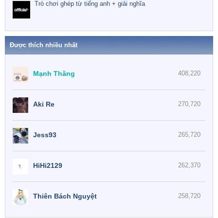
Trò chơi ghép từ tiếng anh + giải nghĩa
Được thích nhiều nhất
Mạnh Thăng
408,220
Aki Re
270,720
Jess93
265,720
HiHi2129
262,370
Thiên Bách Nguyệt
258,720