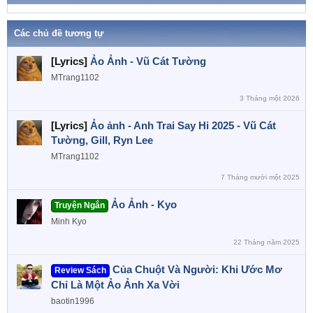
a
s
:
Các chủ đề tương tự
[Lyrics]
Ảo Ảnh - Vũ Cát Tường
MTrang1102
3 Tháng một 2026
[Lyrics]
Ảo ảnh - Anh Trai Say Hi 2025 - Vũ Cát
Tường, Gill, Ryn Lee
MTrang1102
7 Tháng mười một 2025
Ảo Ảnh - Kyo
Truyện Ngắn
Minh Kyo
22 Tháng năm 2025
Của Chuột Và Người: Khi Ước Mơ
Review Sách
Chỉ Là Một Ảo Ảnh Xa Vời
baotin1996