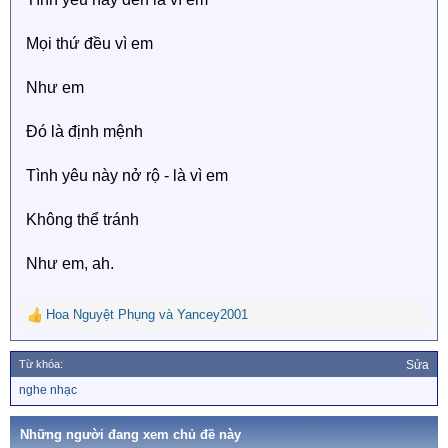
Mọi thứ đều vì em
Như em
Đó là định mệnh
Tình yêu này nở rộ - là vì em
Không thể tránh
Như em, ah.
Hoa Nguyệt Phụng
và
Yancey2001
R
e
a
Từ khóa:
Sửa
c
T
nghe nhạc
t
ừ
i
k
o
h
Những người đang xem chủ đề này
n
ó