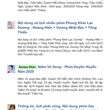
Nhất Bác, Trần Hiểu, Quách Hiểu Đông, Vương Kính Tùng, Triệu Chiêu
Nghi, Quách Hiểu Đình.. Khởi quay: 26/5/2020 Đóng máy: 24/9/2020
Lịch chiếu phim: Tháng...
Nội dung và lịch chiếu phim Phong Khởi Lạc
Dương - Hoàng Hiên × Vương Nhất Bác × Tống
Thiến
Nội dung và lịch chiếu phim "Phong Khởi Lạc Dương" - Hoàng Hiên ×
Vương Nhất Bác × Tống Thiến Phát sóng: 19h VN ngày 1/12 trên IQIYI
Một số thông tin Tên phim: Phong Khởi Lạc Dương Tên tiếng Trung: 风
起洛阳 Phiên âm: Feng Qi Luo Yang Công ty sản xuất: IQIYI, Lưu Bạch
Ảnh Thị phối hợp sản...
Niệm Vô Song - Phim Huyền Huyễn
Review Phim
Năm 2025
Niệm vô song Đạo diễn: Quách Hổ Diễn viên chính: Đường Yên, Lưu
Học Nghĩa Thể loại: Cổ đại, Huyền huyễn, Ngôn tình Độ dài: 36 tập
Nhà đài: IQIYI Nguồn ảnh: Nhà đài. Editor: Moon Đỗ. Giới thiệu phim
"Niệm Vô Song" là bộ phim cổ trang huyền huyễn được chuyển thể từ
tiểu thuyết "Thiên Hạ...
Thông tin, lịch phát sóng, Nội dung phim Gia