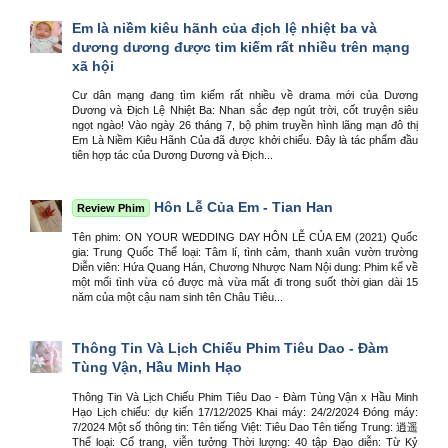
Em là niềm kiêu hãnh của địch lệ nhiệt ba và
dương dương được tim kiếm rất nhiều trên mạng
xã hội
Cư dân mạng đang tìm kiếm rất nhiều về drama mới của Dương
Dương và Địch Lệ Nhiệt Ba: Nhan sắc đẹp ngút trời, cốt truyện siêu
ngọt ngào! Vào ngày 26 tháng 7, bộ phim truyền hình lãng mạn đô thị
Em Là Niềm Kiêu Hãnh Của đã được khởi chiếu. Đây là tác phẩm đầu
tiên hợp tác của Dương Dương và Địch...
Hôn Lễ Của Em - Tian Han
Review Phim
Tên phim: ON YOUR WEDDING DAY HÔN LỄ CỦA EM (2021) Quốc
gia: Trung Quốc Thể loại: Tâm lí, tình cảm, thanh xuân vườn trường
Diễn viên: Hứa Quang Hán, Chương Nhược Nam Nội dung: Phim kể về
một mối tình vừa có được mà vừa mất đi trong suốt thời gian dài 15
năm của một cậu nam sinh tên Châu Tiêu...
Thông Tin Và Lịch Chiếu Phim Tiêu Dao - Đàm
Tùng Vận, Hầu Minh Hạo
Thông Tin Và Lịch Chiếu Phim Tiêu Dao - Đàm Tùng Vận x Hầu Minh
Hạo Lịch chiếu: dự kiến 17/12/2025 Khai máy: 24/2/2024 Đóng máy:
7/2024 Một số thông tin: Tên tiếng Việt: Tiêu Dao Tên tiếng Trung: 逍遥
Thể loại: Cổ trang, viễn tưởng Thời lượng: 40 tập Đạo diễn: Từ Kỷ