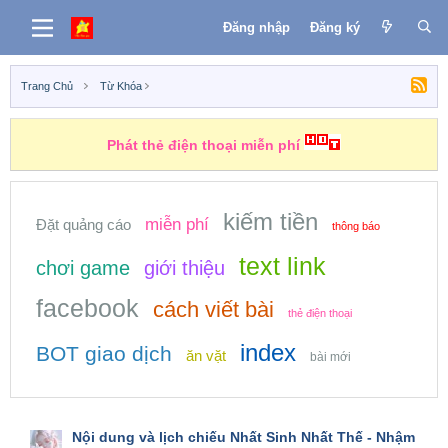
Đăng nhập
Đăng ký
Trang Chủ
Từ Khóa
Phát thẻ điện thoại miễn phí
kiếm tiền
miễn phí
Đặt quảng cáo
thông báo
text link
chơi game
giới thiệu
facebook
cách viết bài
thẻ điện thoại
index
BOT giao dịch
ăn vặt
bài mới
Nội dung và lịch chiếu Nhất Sinh Nhất Thế - Nhậm