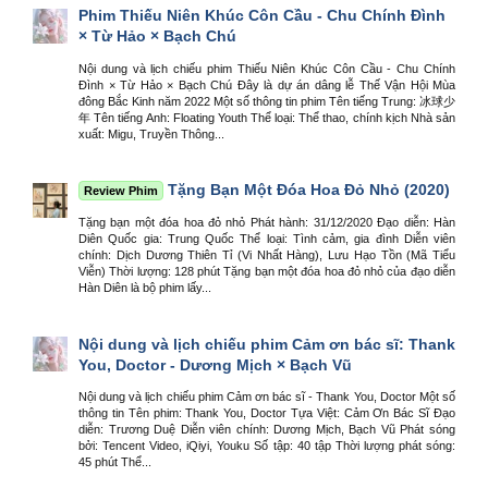
Phim Thiếu Niên Khúc Côn Cầu - Chu Chính Đình
× Từ Hảo × Bạch Chú
Nội dung và lịch chiếu phim Thiếu Niên Khúc Côn Cầu - Chu Chính
Đình × Từ Hảo × Bạch Chú Đây là dự án dâng lễ Thế Vận Hội Mùa
đông Bắc Kinh năm 2022 Một số thông tin phim Tên tiếng Trung: 冰球少
年 Tên tiếng Anh: Floating Youth Thể loại: Thể thao, chính kịch Nhà sản
xuất: Migu, Truyền Thông...
Tặng Bạn Một Đóa Hoa Đỏ Nhỏ (2020)
Review Phim
Tặng bạn một đóa hoa đỏ nhỏ Phát hành: 31/12/2020 Đạo diễn: Hàn
Diên Quốc gia: Trung Quốc Thể loại: Tình cảm, gia đình Diễn viên
chính: Dịch Dương Thiên Tỉ (Vi Nhất Hàng), Lưu Hạo Tồn (Mã Tiểu
Viễn) Thời lượng: 128 phút Tặng bạn một đóa hoa đỏ nhỏ của đạo diễn
Hàn Diên là bộ phim lấy...
Nội dung và lịch chiếu phim Cảm ơn bác sĩ: Thank
You, Doctor - Dương Mịch × Bạch Vũ
Nội dung và lịch chiếu phim Cảm ơn bác sĩ - Thank You, Doctor Một số
thông tin Tên phim: Thank You, Doctor Tựa Việt: Cảm Ơn Bác Sĩ Đạo
diễn: Trương Duệ Diễn viên chính: Dương Mịch, Bạch Vũ Phát sóng
bởi: Tencent Video, iQiyi, Youku Số tập: 40 tập Thời lượng phát sóng:
45 phút Thể...