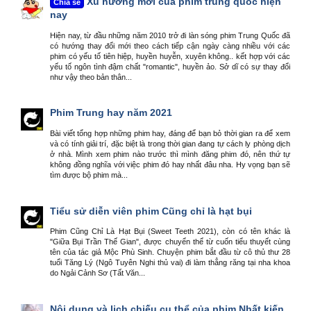
Xu hướng mới của phim trung quốc hiện
Chia sẻ
nay
Hiện nay, từ đầu những năm 2010 trở đi làn sóng phim Trung Quốc đã
có hướng thay đổi mới theo cách tiếp cận ngày càng nhiều với các
phim có yếu tố tiên hiệp, huyền huyễn, xuyên không.. kết hợp với các
yếu tố ngôn tình đậm chất "romantic", huyền ảo. Sở dĩ có sự thay đổi
như vậy theo bản thân...
Phim Trung hay năm 2021
Bài viết tổng hợp những phim hay, đáng để bạn bỏ thời gian ra để xem
và có tính giải trí, đặc biệt là trong thời gian đang tự cách ly phòng dịch
ở nhà. Mình xem phim nào trước thì mình đăng phim đó, nên thứ tự
không đồng nghĩa với việc phim đó hay nhất đâu nha. Hy vọng bạn sẽ
tìm được bộ phim mà...
Tiểu sử diễn viên phim Cũng chỉ là hạt bụi
Phim Cũng Chỉ Là Hạt Bụi (Sweet Teeth 2021), còn có tên khác là
"Giữa Bụi Trần Thế Gian", được chuyển thể từ cuốn tiểu thuyết cùng
tên của tác giả Mộc Phù Sinh. Chuyện phim bắt đầu từ cô thủ thư 28
tuổi Tăng Lý (Ngô Tuyên Nghi thủ vai) đi làm thẳng răng tại nha khoa
do Ngải Cảnh Sơ (Tất Văn...
Nội dung và lịch chiếu cụ thể của phim Nhất kiến