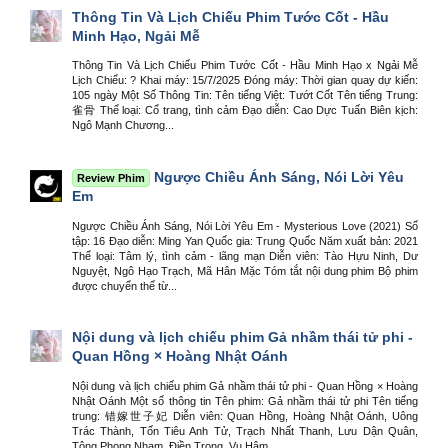
Thông Tin Và Lịch Chiếu Phim Tước Cốt - Hầu
Minh Hạo, Ngải Mễ
Thông Tin Và Lịch Chiếu Phim Tước Cốt - Hầu Minh Hạo x Ngải Mễ
Lịch Chiếu: ? Khai máy: 15/7/2025 Đóng máy: Thời gian quay dự kiến:
105 ngày Một Số Thông Tin: Tên tiếng Việt: Tướt Cốt Tên tiếng Trung:
雀骨 Thể loại: Cổ trang, tình cảm Đạo diễn: Cao Dực Tuấn Biên kịch:
Ngô Mạnh Chương...
Ngược Chiều Ánh Sáng, Nói Lời Yêu
Review Phim
Em
Ngược Chiều Ánh Sáng, Nói Lời Yêu Em - Mysterious Love (2021) Số
tập: 16 Đạo diễn: Ming Yan Quốc gia: Trung Quốc Năm xuất bản: 2021
Thể loại: Tâm lý, tình cảm - lãng mạn Diễn viên: Tào Hựu Ninh, Dư
Nguyệt, Ngô Hạo Trạch, Mã Hân Mặc Tóm tắt nội dung phim Bộ phim
được chuyển thể từ...
Nội dung và lịch chiếu phim Gả nhầm thái tử phi -
Quan Hồng × Hoàng Nhật Oánh
Nội dung và lịch chiếu phim Gả nhầm thái tử phi - Quan Hồng × Hoàng
Nhật Oánh Một số thông tin Tên phim: Gả nhầm thái tử phi Tên tiếng
trung: 错嫁世子妃 Diễn viên: Quan Hồng, Hoàng Nhật Oánh, Uông
Trác Thành, Tốn Tiêu Anh Tử, Trạch Nhất Thanh, Lưu Dận Quân,
Tông Phong Nham, Điền Trọng, Vu Hâm...