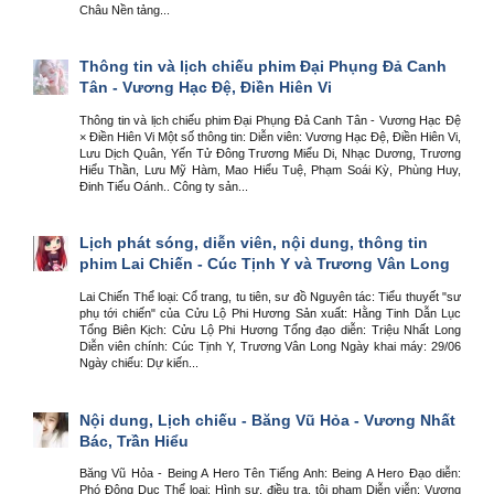
Châu Nền tảng...
Thông tin và lịch chiếu phim Đại Phụng Đả Canh
Tân - Vương Hạc Đệ, Điền Hiên Vi
Thông tin và lịch chiếu phim Đại Phụng Đả Canh Tân - Vương Hạc Đệ
× Điền Hiên Vi Một số thông tin: Diễn viên: Vương Hạc Đệ, Điền Hiên Vi,
Lưu Dịch Quân, Yến Tử Đông Trương Miểu Di, Nhạc Dương, Trương
Hiểu Thần, Lưu Mỹ Hàm, Mao Hiểu Tuệ, Phạm Soái Kỳ, Phùng Huy,
Đinh Tiếu Oánh.. Công ty sản...
Lịch phát sóng, diễn viên, nội dung, thông tin
phim Lai Chiến - Cúc Tịnh Y và Trương Vân Long
Lai Chiến Thể loại: Cổ trang, tu tiên, sư đồ Nguyên tác: Tiểu thuyết "sư
phụ tới chiến" của Cửu Lộ Phi Hương Sản xuất: Hằng Tinh Dẫn Lục
Tổng Biên Kịch: Cửu Lộ Phi Hương Tổng đạo diễn: Triệu Nhất Long
Diễn viên chính: Cúc Tịnh Y, Trương Vân Long Ngày khai máy: 29/06
Ngày chiếu: Dự kiến...
Nội dung, Lịch chiếu - Băng Vũ Hỏa - Vương Nhất
Bác, Trần Hiểu
Băng Vũ Hỏa - Being A Hero Tên Tiếng Anh: Being A Hero Đạo diễn:
Phó Đông Dục Thể loại: Hình sự, điều tra, tội phạm Diễn viễn: Vương