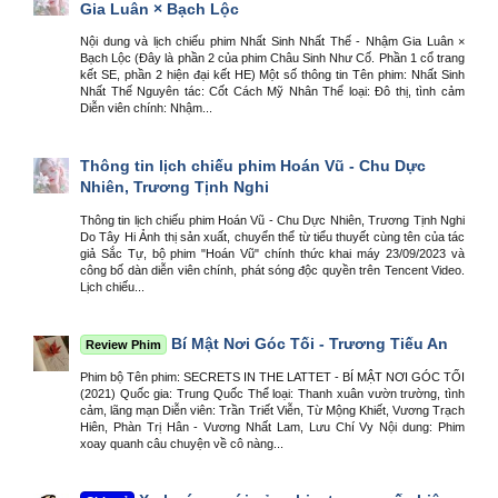
Gia Luân × Bạch Lộc
Nội dung và lịch chiếu phim Nhất Sinh Nhất Thế - Nhậm Gia Luân ×
Bạch Lộc (Đây là phần 2 của phim Châu Sinh Như Cố. Phần 1 cổ trang
kết SE, phần 2 hiện đại kết HE) Một số thông tin Tên phim: Nhất Sinh
Nhất Thế Nguyên tác: Cốt Cách Mỹ Nhân Thể loại: Đô thị, tình cảm
Diễn viên chính: Nhậm...
Thông tin lịch chiếu phim Hoán Vũ - Chu Dực
Nhiên, Trương Tịnh Nghi
Thông tin lịch chiếu phim Hoán Vũ - Chu Dực Nhiên, Trương Tịnh Nghi
Do Tây Hi Ảnh thị sản xuất, chuyển thể từ tiểu thuyết cùng tên của tác
giả Sắc Tự, bộ phim "Hoán Vũ" chính thức khai máy 23/09/2023 và
công bố dàn diễn viên chính, phát sóng độc quyền trên Tencent Video.
Lịch chiếu...
Bí Mật Nơi Góc Tối - Trương Tiếu An
Review Phim
Phim bộ Tên phim: SECRETS IN THE LATTET - BÍ MẬT NƠI GÓC TỐI
(2021) Quốc gia: Trung Quốc Thể loại: Thanh xuân vườn trường, tình
cảm, lãng mạn Diễn viên: Trần Triết Viễn, Từ Mộng Khiết, Vương Trạch
Hiên, Phàn Trị Hân - Vương Nhất Lam, Lưu Chí Vy Nội dung: Phim
xoay quanh câu chuyện về cô nàng...