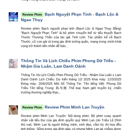
Bạch Nguyệt Phạn Tinh - Bạch Lộc &
Review Phim
Ngao Thụy
Review phim: Bạch nguyệt phạn tinh (Bạch Lộc & Ngao Thụy Bằng)
"Bạch Nguyệt Phạn Tinh" là bộ phim chuyển thể từ tiểu thuyết Bạch
Thước Thượng Thần của tác giả Tinh Linh. Tác phẩm kể về Bạch
Thước, cô con gái út trong gia đình tướng quân, mang trong mình khát
vọng trở thành tiên nhân để báo...
Thông Tin Và Lịch Chiếu Phim Phong Dữ Triều -
Nhậm Gia Luân, Lam Danh Oánh
Thông Tin Và Lịch Chiếu Phim Phong Dữ Triều - Nhậm Gia Luân x Lam
Danh Oánh Lịch Chiếu: Dự kiến tháng 12/ 2025 Khai máy: 12/3/2025
Đóng máy: 20/6/2025 Một Số Thông Tin: Tên tiếng Việt: Phong Dữ
Triều Tên tiếng Trung: 风与潮 Thể loại: Nam giới truyền kỳ, chiến
trường thương nghiệp Đạo...
Review Phim Minh Lan Truyện
Review Phim
Review phim Minh Lan Truyện: Nội dung phim: Bộ phim xoay quanh
nhân vật tiểu thư của gia đình quyền quý Minh Lan (do Triệu Lệ Dĩnh
thủ vai). Minh Lan là người thông minh, xinh đẹp, cầm kỳ thi họa đều
tinh thông. Sống trong gia đình giàu có nhưng Minh Lan lại chẳng được