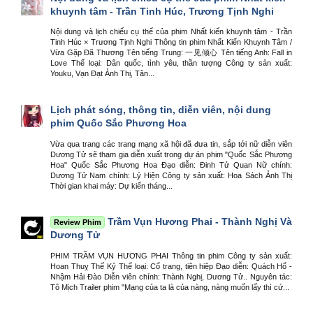
khuynh tâm - Trần Tinh Húc, Trương Tịnh Nghi
Nội dung và lịch chiếu cụ thể của phim Nhất kiến khuynh tâm - Trần
Tinh Húc × Trương Tịnh Nghi Thông tin phim Nhất Kiến Khuynh Tâm /
Vừa Gặp Đã Thương Tên tiếng Trung: 一见倾心 Tên tiếng Anh: Fall in
Love Thể loại: Dân quốc, tình yêu, thần tượng Công ty sản xuất:
Youku, Vạn Đạt Ảnh Thị, Tân...
Lịch phát sóng, thông tin, diễn viên, nội dung
phim Quốc Sắc Phương Hoa
Vừa qua trang các trang mạng xã hội đã đưa tin, sắp tới nữ diễn viên
Dương Tử sẽ tham gia diễn xuất trong dự án phim "Quốc Sắc Phương
Hoa" Quốc Sắc Phương Hoa Đạo diễn: Đinh Tử Quan Nữ chính:
Dương Tử Nam chính: Lý Hiện Công ty sản xuất: Hoa Sách Ảnh Thị
Thời gian khai máy: Dự kiến tháng...
Trầm Vụn Hương Phai - Thành Nghị Và
Review Phim
Dương Tử
PHIM TRẦM VỤN HƯƠNG PHAI Thông tin phim Công ty sản xuất:
Hoan Thuỵ Thế Kỷ Thể loại: Cổ trang, tiên hiệp Đạo diễn: Quách Hổ -
Nhậm Hải Đào Diễn viên chính: Thành Nghị, Dương Tử.. Nguyên tác:
Tô Mịch Trailer phim "Mạng của ta là của nàng, nàng muốn lấy thì cứ...