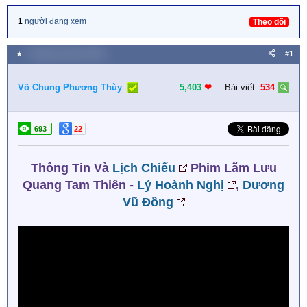
1
người đang xem
Theo dõi
★
7 Tháng mười một 2025
#1
Võ Chung Phương Thùy
5,403
❤︎
Bài viết:
534
693
22
Thông Tin Và
Lịch Chiếu
Phim Lãm Lưu
Quang Tam Thiên -
Lý Hoành Nghị
,
Dương
Vũ Đồng