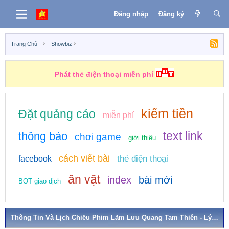
Đăng nhập
Đăng ký
Trang Chủ
Showbiz
Phát thẻ điện thoại miễn phí
kiếm tiền
Đặt quảng cáo
miễn phí
text link
thông báo
chơi game
giới thiệu
cách viết bài
thẻ điện thoại
facebook
ăn vặt
index
bài mới
BOT giao dịch
Thông Tin Và Lịch Chiếu Phim Lãm Lưu Quang Tam Thiên - Lý Hoành Nghị, Dương Vũ Đồng