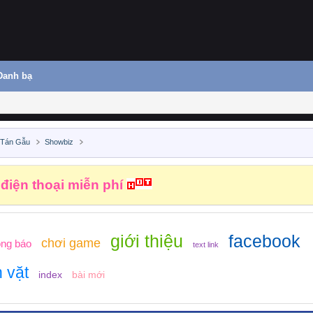
Danh bạ
 Tán Gẫu
Showbiz
 điện thoại miễn phí
giới thiệu
facebook
chơi game
ông báo
text link
 vặt
index
bài mới