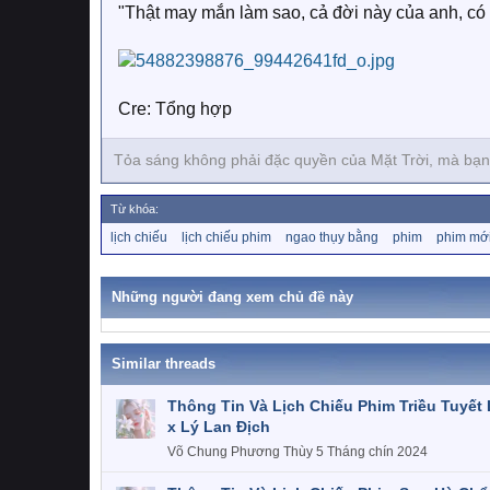
"Thật may mắn làm sao, cả đời này của anh, có t
Cre: Tổng hợp
Tỏa sáng không phải đặc quyền của Mặt Trời, mà bạn
Từ khóa:
T
lịch chiếu
lịch chiếu phim
ngao thụy bằng
phim
phim mớ
ừ
k
h
Những người đang xem chủ đề này
ó
a
Similar threads
Thông Tin Và Lịch Chiếu Phim Triều Tuyết
x Lý Lan Địch
Võ Chung Phương Thùy
5 Tháng chín 2024