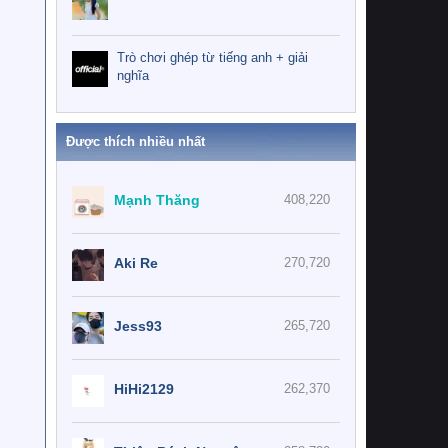
Trò chơi ghép từ tiếng anh + giải
nghĩa
Được thích nhiều nhất
Mạnh Thăng
408,220
Aki Re
270,720
Jess93
265,720
HiHi2129
262,370