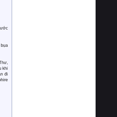
nước
 bụa
 Thư,
u khi
n đi
hire