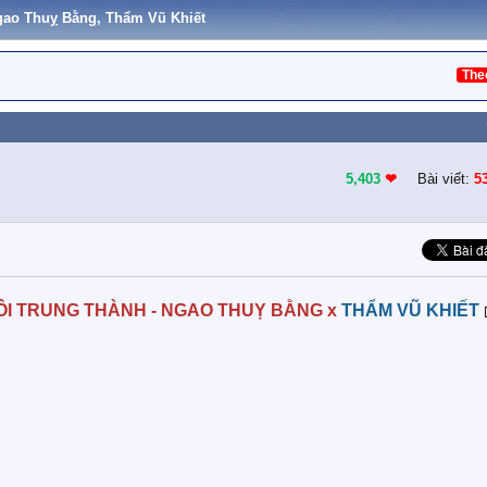
gao Thuỵ Bằng, Thẩm Vũ Khiết
The
5,403
❤︎
Bài viết:
5
ÔI TRUNG THÀNH - NGAO THUỴ BẰNG x
THẨM VŨ KHIẾT