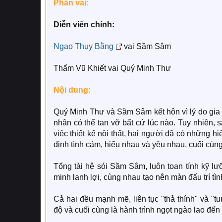
Phân vai:
Diễn viên chính:
Ngao Thụy Bằng
vai Sầm Sâm
Thẩm Vũ Khiết vai Quý Minh Thư
Nội dung:
Quý Minh Thư và Sầm Sâm kết hôn vì lý do gia đ
nhân có thể tan vỡ bất cứ lúc nào. Tuy nhiên,
việc thiết kế nội thất, hai người đã có những h
định tình cảm, hiểu nhau và yêu nhau, cuối cùn
Tổng tài hệ sói Sầm Sâm, luôn toan tính kỹ lư
minh lanh lợi, cùng nhau tạo nên màn đấu trí tìn
Cả hai đều mạnh mẽ, liên tục "thả thính" và "
độ và cuối cùng là hành trình ngọt ngào lao đến 