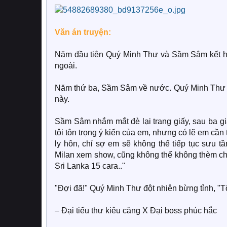
Văn án truyện:
Năm đầu tiên Quý Minh Thư và Sầm Sâm kết hô
ngoài.
Năm thứ ba, Sầm Sâm về nước. Quý Minh Thư n
này.
Sầm Sâm nhắm mắt đè lại trang giấy, sau ba giâ
tôi tôn trọng ý kiến của em, nhưng có lẽ em cần 
ly hôn, chỉ sợ em sẽ không thể tiếp tục sưu 
Milan xem show, cũng không thể không thèm c
Sri Lanka 15 cara.."
"Đợi đã!" Quý Minh Thư đột nhiên bừng tỉnh, "Tô
– Đại tiểu thư kiêu căng X Đại boss phúc hắc