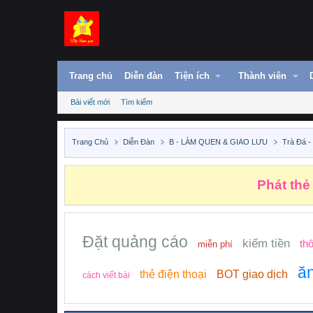
Trang chủ
Diễn đàn
Tiện ích
Thành viên
Bài viết mới
Tìm kiếm
Trang Chủ
Diễn Đàn
B - LÀM QUEN & GIAO LƯU
Trà Đá -
Phát thẻ
Đặt quảng cáo
kiếm tiền
th
miễn phí
ăn
thẻ điện thoại
BOT giao dịch
cách viết bài