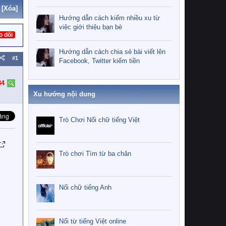
[Xóa]
Hướng dẫn cách kiếm nhiều xu từ
việc giới thiệu bạn bè
o dõi
Hướng dẫn cách chia sẻ bài viết lên
#1
Facebook, Twitter kiếm tiền
34
Xu hướng nội dung
Trò Chơi Nối chữ tiếng Việt
Trò chơi Tìm từ ba chân
Nối chữ tiếng Anh
Nối từ tiếng Việt online