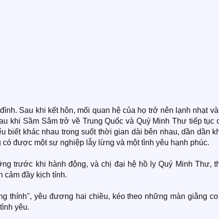
ình. Sau khi kết hôn, mối quan hệ của họ trở nên lạnh nhạt v
 sau khi Sầm Sâm trở về Trung Quốc và Quý Minh Thư tiếp tục 
iểu biết khác nhau trong suốt thời gian dài bên nhau, dần dần 
g có được một sự nghiệp lẫy lừng và một tình yêu hạnh phúc.
ỡng trước khi hành động, và chị đại hệ hồ ly Quý Minh Thư, t
h cảm đầy kịch tính.
tung thính", yêu đương hai chiều, kéo theo những màn giằng c
tình yêu.