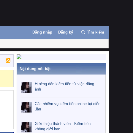
Đăng nhập
Đăng ký
Tìm kiếm
Nội dung nổi bật
Những nhiệm 
Hướng dẫn kiếm tiền từ việc đăng
ảnh
Các nhiệm vụ kiếm tiền online tại diễn
đàn
Giới thiệu thành viên - Kiếm tiền
không giới hạn