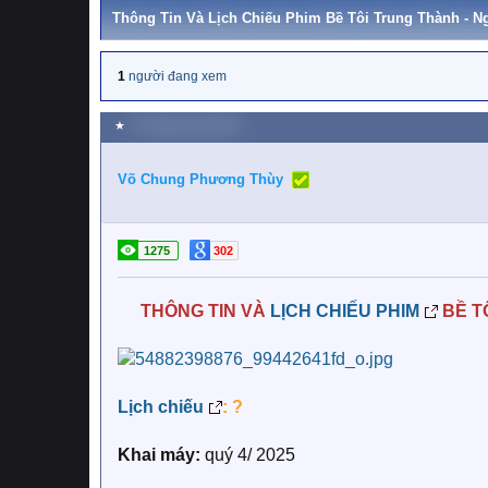
Thông Tin Và Lịch Chiếu Phim Bề Tôi Trung Thành - N
1
người đang xem
★
27 Tháng mười 2025
Võ Chung Phương Thùy
1275
302
THÔNG TIN VÀ
LỊCH CHIẾU PHIM
BỀ T
Lịch chiếu
: ?
Khai máy:
quý 4/ 2025