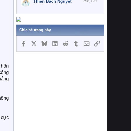
Thiên Bách Nguyệt
258,720
Chia sẻ trang này
Facebook
X
Bluesky
LinkedIn
Reddit
Tumblr
Email
Link
à hôn
công
khẳng
hông
o cực