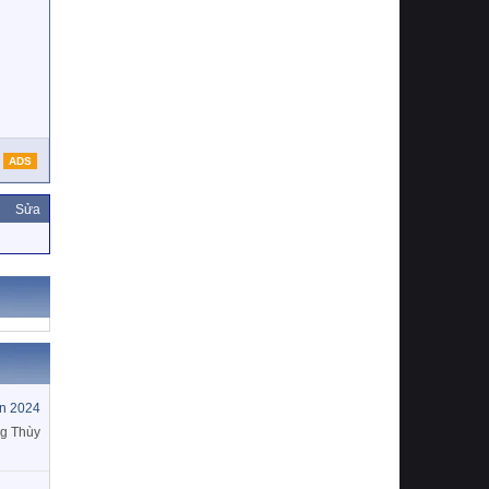
ADS
Sửa
ín 2024
g Thùy