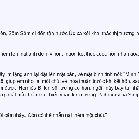
n, Sầm Sâm đi đến tận nước Úc xa xôi khai thác thị trường 
ém lên mặt anh đơn ly hôn, muốn kết thúc cuộc hôn nhân góa
y im lặng anh lại đặt lên mặt bàn, vẻ mặt bình tĩnh nói: "Minh
tôi giúp em nhớ lại một chút về thỏa thuận trước khi kết hôn, sa
tầm được Hermès Birkin số lượng có hạn, ngồi máy bay tư nhâ
hớp mắt mà chốt đơn chiếc nhẫn kim cương Padparascha Sapp
i cảm thấy.. Còn có thể nhẫn nại thêm một chút."