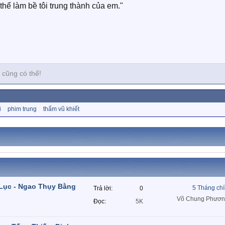
hể làm bề tôi trung thành của em."
 cũng có thể!
i
phim trung
thẩm vũ khiết
 Lục - Ngao Thụy Bằng
5 Tháng ch
Trả lời
0
Võ Chung Phươn
Đọc
5K