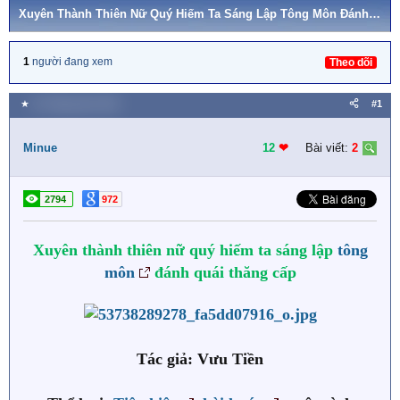
Xuyên Thành Thiên Nữ Quý Hiếm Ta Sáng Lập Tông Môn Đánh Quái Thăng Cấp - Vưu Tiền
1
người đang xem
Theo dõi
★
22 Tháng năm 2024
#1
Minue
12
❤︎
Bài viết:
2
2794
972
Xuyên thành thiên nữ quý hiếm ta sáng lập
tông
môn
đánh quái thăng cấp
Tác giả: Vưu Tiền​