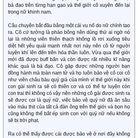
bá đạo trên từng hạn gạo và thế giới cô xuyên đến lại
trọng nữ khinh nam.
Câu chuyện bắt đầu bằng một cái vụ nổ do nữ chính tạo
ra. Cô cứ tưởng là pháo bông nên dùng thử ai ngờ nó
lại là những viên thiên thạch khổng lồ rơi xuống tiêu
diệt hết yêu quái mạnh nhất nơi này nên cô từ người
luyện khí lên đến trên hóa thần luôn. Vừa qua thế giới
mới đã được buff bẩn và còn được rất nhiều kĩ năng
khác quá là bá đạo. Cô gặp được những người bạn
đồng hành mà toàn nam tử và họ luôn bảo vệ cô coi cô
như viên châu báu quý giá của mình vì thế giới này khi
con gái sinh ra sẽ có thiên cơ và có thể tự luyện còn
con trai thì không có vậy nên những cô gái được sinh ra
sẽ được coi là quý nữ, việc bảo vệ quý nữ đã ăn sâu
vào máu thịt của tất cả đàn ông trên thế giới và bọn họ
cũng không thể bắt ép sinh con với quý nữ nếu không
sẽ bị trời phạt.
Ra có thể thấy được cái được bảo vệ ở nơi đây không