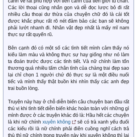
cảnh vẽ rất phù hợp với tiên cảnh của tiên giới tu chân.
Các lời thoại cũng nhắn gọn và dễ đọc lược bỏ đi rất
nhiều câu thoại dư thừa của chuyện chữ đó là cái tốt
được khắc phục rất rõ nét đảm bảo các bạn sẽ không
phải lướt nhanh đi. Nhân vật đẹp nhất là mấy mĩ nam
thực sự rất quyến rũ.
Bên cạnh đó có một số các tình tiết mình cảm thấy nó
kiểu làm màu và không thực sự hay giống như nó làm
ta đoán trước được các tình tiết. Và nữ chính làm tổn
thương quá nhiều tấm chân tình của chàng trai đẹp sao
lại chỉ chọn 1 người chứ đó thực sự là một điều nuối
tiếc và mình thấy thật buồn khi nhìn thấy các anh đẹp
trai buồn lòng.
Truyện này hay ở chỗ diễn biến câu chuyện ban đầu rất
thú vị khi tình tiết diễn biến khác hoàn toàn với những gì
mình được ở các truyện khác đó là: Hầu hết các chuyện
là khi nữ chính
xuyên không
sẽ có trà xanh yếu đuối
các kiểu rồi là nữ chính phải điên cuồng nghĩ cách trả
thù thì nữ chính trong truyện này khi xuyên không thì lại