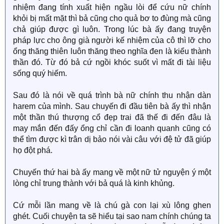
nhiệm đang tính xuất hiện ngầu lòi để cứu nữ chính
khỏi bị mất mặt thì bả cũng cho quả bơ to đùng mà cũng
chả giúp được gì luôn. Trong lúc bà ấy đang truyện
pháp lực cho ông già người kế nhiệm của cô thì lỡ cho
ổng thăng thiên luôn thăng theo nghĩa đen là kiểu thành
thần đó. Từ đó bả cứ ngồi khóc suốt vì mất đi tài liệu
sống quý hiếm.
Sau đó là nói về quá trình bà nữ chính thu nhận dàn
harem của mình. Sau chuyến đi đầu tiên bà ấy thì nhận
một thần thú thượng cổ đẹp trai đã thế đi đến đâu là
may mắn đến đấy ổng chỉ cần đi loanh quanh cũng có
thể tìm được kì trân dị bảo nói vài câu với đệ tử đã giúp
họ đột phá.
Chuyến thứ hai bà ấy mang về một nữ tử nguyện ý một
lòng chỉ trung thành với bả quá là kinh khủng.
Cứ mỗi lần mang về là chú gà con lại xù lông ghen
ghét. Cuối chuyện ta sẽ hiểu tại sao nam chính chúng ta