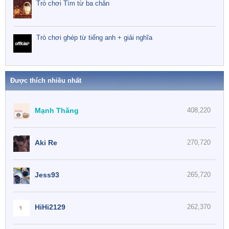
Trò chơi Tìm từ ba chân
Trò chơi ghép từ tiếng anh + giải nghĩa
Được thích nhiều nhất
Mạnh Thăng
408,220
Aki Re
270,720
Jess93
265,720
HiHi2129
262,370