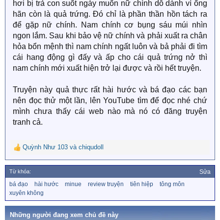
hơi bị trả con suốt ngày muốn nữ chính dỗ dành vì ổng
hãn còn là quả trứng. Đó chỉ là phần thần hồn tách ra
để gặp nữ chính. Nam chính cơ bụng sáu múi nhìn
ngon lắm. Sau khi bảo vệ nữ chính và phải xuất ra chân
hỏa bổn mệnh thì nam chính ngất luôn và bả phải đi tìm
cái hang động gì đấy và ấp cho cái quả trứng nở thì
nam chính mới xuất hiện trở lại được và rồi hết truyện.
Truyện này quả thực rất hài hước và bá đạo các bạn
nên đọc thử một lần, lên YouTube tìm để đọc nhé chứ
mình chưa thấy cái web nào mà nó có đăng truyện
tranh cả.
Quỳnh Như 103
và
chiqudoll
R
e
a
Từ khóa:
Sửa
c
T
bá đạo
hài hước
minue
review truyện
tiên hiệp
tông môn
t
ừ
xuyên không
i
k
o
h
n
ó
Những người đang xem chủ đề này