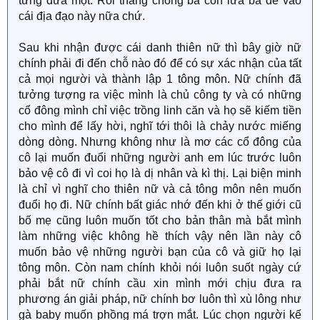
từng đứa một. Rồi thằng chồng bả còn lừa bả để vào
cái địa đạo này nữa chứ.
Sau khi nhận được cái danh thiên nữ thì bây giờ nữ
chính phải đi đến chỗ nào đó để có sự xác nhận của tất
cả mọi người và thành lập 1 tông môn. Nữ chính đã
tưởng tượng ra việc mình là chủ công ty và có những
cổ đông mình chỉ việc trồng linh căn và họ sẽ kiếm tiền
cho mình để lấy hời, nghĩ tới thôi là chảy nước miếng
dòng dòng. Nhưng không như là mơ các cổ đông của
cô lại muốn đuổi những người anh em lúc trước luôn
bảo vệ cô đi vì coi họ là dị nhân và kì thị. Lại biện minh
là chỉ vì nghĩ cho thiên nữ và cả tông môn nên muốn
đuổi họ đi. Nữ chính bất giác nhớ đến khi ở thế giới cũ
bố mẹ cũng luôn muốn tốt cho bản thân mà bắt mình
làm những việc không hề thích vậy nên lần này cô
muốn bảo vệ những người bạn của cô và giữ họ lại
tông môn. Còn nam chính khỏi nói luôn suốt ngày cứ
phải bắt nữ chính cầu xin mình mới chịu đưa ra
phương án giải pháp, nữ chính bơ luôn thì xù lông như
gà baby muốn phồng má trợn mắt. Lúc chọn người kế