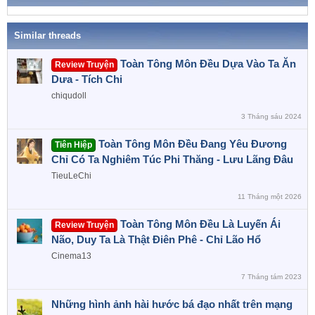
a
s
:
Similar threads
Toàn Tông Môn Đều Dựa Vào Ta Ăn
Review Truyện
Dưa - Tích Chi
chiqudoll
3 Tháng sáu 2024
Toàn Tông Môn Đều Đang Yêu Đương
Tiên Hiệp
Chỉ Có Ta Nghiêm Túc Phi Thăng - Lưu Lãng Đâu
TieuLeChi
11 Tháng một 2026
Toàn Tông Môn Đều Là Luyến Ái
Review Truyện
Não, Duy Ta Là Thật Điên Phê - Chỉ Lão Hổ
Cinema13
7 Tháng tám 2023
Những hình ảnh hài hước bá đạo nhất trên mạng