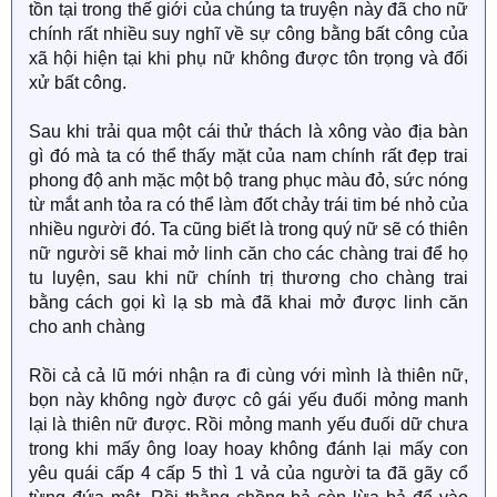
tồn tại trong thế giới của chúng ta truyện này đã cho nữ
chính rất nhiều suy nghĩ về sự công bằng bất công của
xã hội hiện tại khi phụ nữ không được tôn trọng và đối
xử bất công.
Sau khi trải qua một cái thử thách là xông vào địa bàn
gì đó mà ta có thể thấy mặt của nam chính rất đẹp trai
phong độ anh mặc một bộ trang phục màu đỏ, sức nóng
từ mắt anh tỏa ra có thể làm đốt chảy trái tim bé nhỏ của
nhiều người đó. Ta cũng biết là trong quý nữ sẽ có thiên
nữ người sẽ khai mở linh căn cho các chàng trai để họ
tu luyện, sau khi nữ chính trị thương cho chàng trai
bằng cách gọi kì lạ sb mà đã khai mở được linh căn
cho anh chàng
Rồi cả cả lũ mới nhận ra đi cùng với mình là thiên nữ,
bọn này không ngờ được cô gái yếu đuối mỏng manh
lại là thiên nữ được. Rồi mỏng manh yếu đuối dữ chưa
trong khi mấy ông loay hoay không đánh lại mấy con
yêu quái cấp 4 cấp 5 thì 1 vả của người ta đã gãy cổ