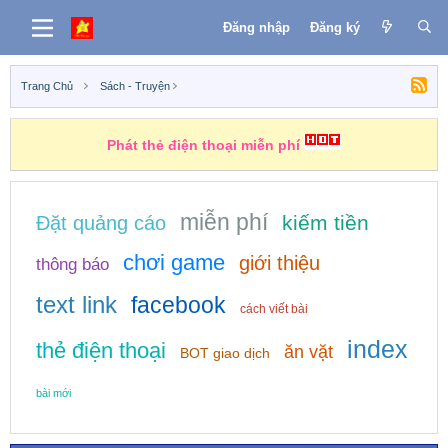
Đăng nhập
Đăng ký
Trang Chủ
Sách - Truyện
Phát thẻ điện thoại miễn phí
miễn phí
kiếm tiền
Đặt quảng cáo
chơi game
giới thiệu
thông báo
text link
facebook
cách viết bài
index
thẻ điện thoại
ăn vặt
BOT giao dịch
bài mới