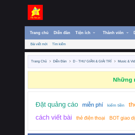
Trang chủ
Diễn đàn
Tiện ích
Thành viên
Bài viết mới
Tìm kiếm
Trang Chủ
Diễn Đàn
D - THƯ GIÃN & GIẢI TRÍ
Music & Vi
Những n
Đặt quảng cáo
t
miễn phí
kiếm tiền
cách viết bài
thẻ điện thoại
BOT giao d