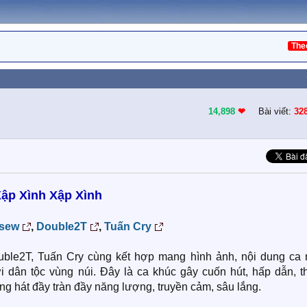
The
14,898
❤︎
Bài viết:
32
ập Xình Xập Xình
sew
,
Double2T
,
Tuấn Cry
ble2T, Tuấn Cry cùng kết hợp mang hình ảnh, nội dung ca 
dân tộc vùng núi. Đây là ca khúc gây cuốn hút, hấp dẫn, th
ọng hát đầy tràn đầy năng lượng, truyền cảm, sâu lắng.