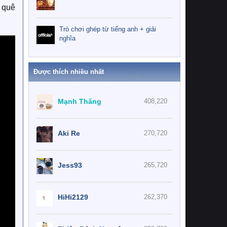
 quê
Trò chơi ghép từ tiếng anh + giải
nghĩa
Được thích nhiều nhất
Mạnh Thăng
408,220
Aki Re
270,720
Jess93
265,720
HiHi2129
262,370