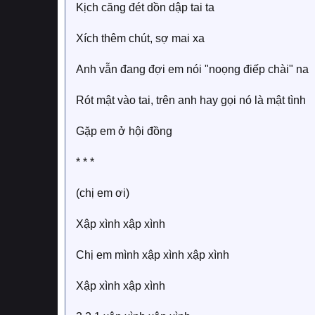
Kịch căng đét dồn dập tai ta
Xích thêm chút, sợ mai xa
Anh vẫn đang đợi em nói "noọng điếp chài" na
Rót mật vào tai, trên anh hay gọi nó là mật tình
Gặp em ở hội đồng
* * *
(chị em ơi)
Xập xình xập xình
Chị em mình xập xình xập xình
Xập xình xập xình