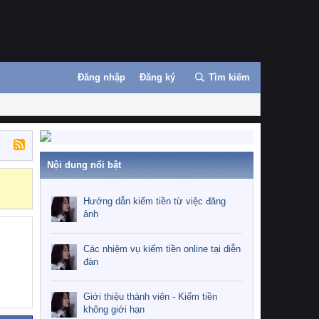
Đăng nhập
Đăng ký
Tìm kiếm
Nội dung nổi bật
Hướng dẫn kiế
Hướng dẫn kiếm tiền từ việc đăng
ảnh
Các nhiệm vụ kiếm tiền online tại diễn
đàn
Giới thiệu thành viên - Kiếm tiền
không giới hạn