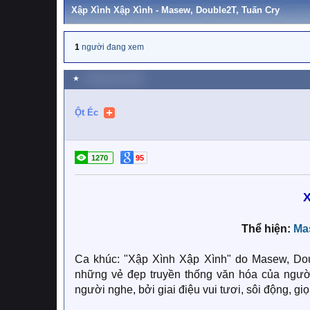
Xập Xình Xập Xình - Masew, Double2T, Tuấn Cry
1
người đang xem
★
3 Tháng sáu 2026
Ột Éc
1270
95
X
Thể hiện:
Ma
Ca khúc: "Xập Xình Xập Xình" do Masew, Dou
những vẻ đẹp truyền thống văn hóa của người 
người nghe, bởi giai điệu vui tươi, sôi động, gi