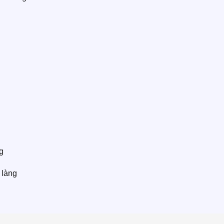
g
 làng