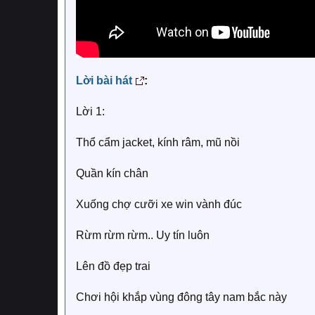
Lời bài hát
:
Lời 1:
Thổ cẩm jacket, kính râm, mũ nồi
Quần kín chân
Xuống chợ cưỡi xe win vành đúc
Rừm rừm rừm.. Uy tín luôn
Lên đồ đẹp trai
Chơi hội khắp vùng đông tây nam bắc này