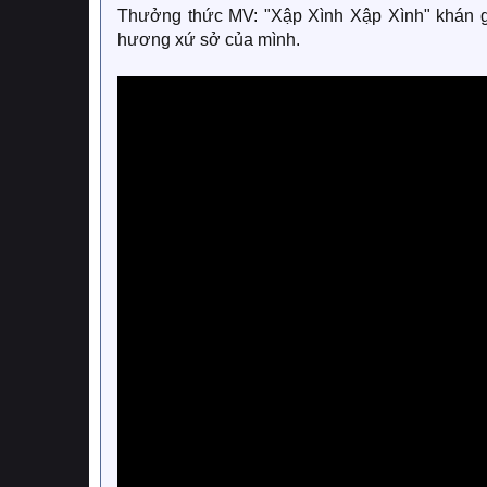
Thưởng thức MV: "Xập Xình Xập Xình" khán gi
hương xứ sở của mình.