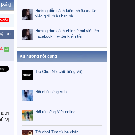
[Xóa]
Hướng dẫn cách kiếm nhiều xu từ
việc giới thiệu bạn bè
o dõi
Hướng dẫn cách chia sẻ bài viết lên
#1
Facebook, Twitter kiếm tiền
86
Xu hướng nội dung
Trò Chơi Nối chữ tiếng Việt
Nối chữ tiếng Anh
Nối từ tiếng Việt online
ngợi
ú vị
Trò chơi Tìm từ ba chân