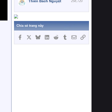
Thiên Bách Nguyệt
258,720
Chia sẻ trang này
Facebook
X
Bluesky
LinkedIn
Reddit
Tumblr
Email
Link