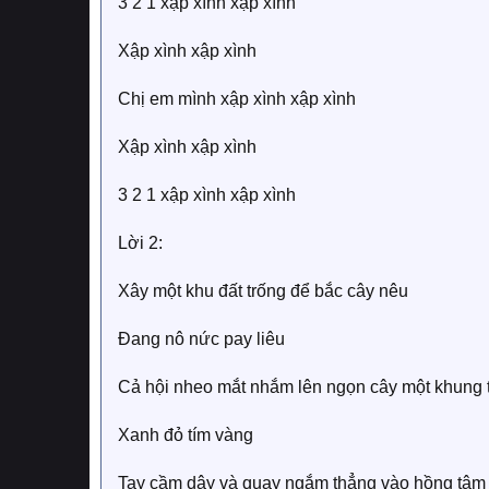
3 2 1 xập xình xập xình
Xập xình xập xình
Chị em mình xập xình xập xình
Xập xình xập xình
3 2 1 xập xình xập xình
Lời 2:
Xây một khu đất trống để bắc cây nêu
Đang nô nức pay liêu
Cả hội nheo mắt nhắm lên ngọn cây một khung 
Xanh đỏ tím vàng
Tay cầm dây và quay ngắm thẳng vào hồng tâm 