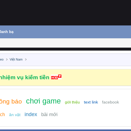
Danh bạ
deo
Việt Nam
hiệm vụ kiếm tiền
chơi game
hông báo
text link
facebook
giới thiệu
index
bài mới
ịch
ăn vặt