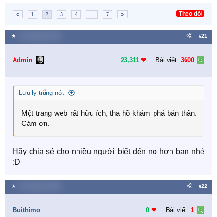
Theo dõi
«
1
2
3
4
…
7
»
★
14 Tháng ba 2020
#21
Admin
23,311
❤︎
Bài viết:
3600
Lưu ly trắng nói:
Một trang web rất hữu ích, tha hồ khám phá bản thân.
Cám ơn.
Hãy chia sẻ cho nhiều người biết đến nó hơn bạn nhé
:D
★
14 Tháng ba 2020
#22
Buithimo
0
❤︎
Bài viết:
1