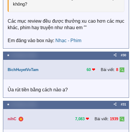
không?
Các mục review đều được thưởng xu cao hơn các mục
khác, phim hay truyện như nhau em ˆˆ
Em đăng vào box này:
Nhạc - Phim
★
19 Tháng tư 2020
#30
BichHuyetVoTam
60
❤︎
Bài viết:
8
Ủa rút tiền bằng cách nào ạ?
★
20 Tháng tư 2020
#31
nihC
7,083
❤︎
Bài viết:
1939