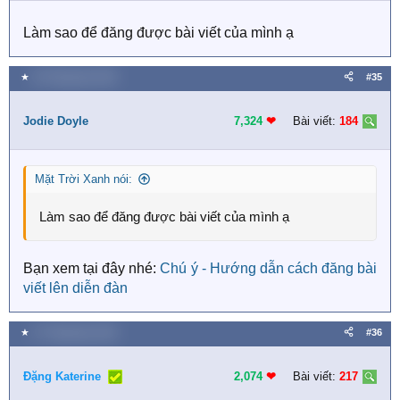
n
s
Làm sao để đăng được bài viết của mình ạ
:
★
26 Tháng bảy 2020
#35
Jodie Doyle
7,324
❤︎
Bài viết:
184
Mặt Trời Xanh nói:
Làm sao để đăng được bài viết của mình ạ
Bạn xem tại đây nhé:
Chú ý - Hướng dẫn cách đăng bài
viết lên diễn đàn
★
27 Tháng bảy 2020
#36
Đặng Katerine
2,074
❤︎
Bài viết:
217