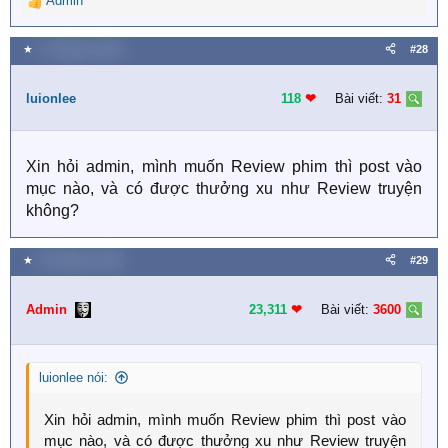
Admin
R
e
a
★
17 Tháng tư 2020
#28
c
t
i
luionlee
118
❤︎
Bài viết:
31
o
n
s
Xin hỏi admin, mình muốn Review phim thì post vào
:
mục nào, và có được thưởng xu như Review truyện
không?
★
18 Tháng tư 2020
#29
Admin
23,311
❤︎
Bài viết:
3600
luionlee nói:
Xin hỏi admin, mình muốn Review phim thì post vào
mục nào, và có được thưởng xu như Review truyện