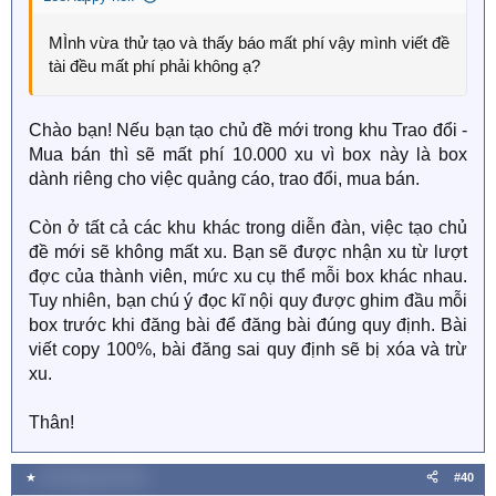
MÌnh vừa thử tạo và thấy báo mất phí vậy mình viết đề
tài đều mất phí phải không ạ?
Chào bạn! Nếu bạn tạo chủ đề mới trong khu Trao đổi -
Mua bán thì sẽ mất phí 10.000 xu vì box này là box
dành riêng cho việc quảng cáo, trao đổi, mua bán.
Còn ở tất cả các khu khác trong diễn đàn, việc tạo chủ
đề mới sẽ không mất xu. Bạn sẽ được nhận xu từ lượt
đợc của thành viên, mức xu cụ thể mỗi box khác nhau.
Tuy nhiên, bạn chú ý đọc kĩ nội quy được ghim đầu mỗi
box trước khi đăng bài để đăng bài đúng quy định. Bài
viết copy 100%, bài đăng sai quy định sẽ bị xóa và trừ
xu.
Thân!
★
29 Tháng tám 2020
#40