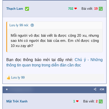
Thạch Lam
702
❤︎
Bài viết:
19
Lưu ly 99 nói:
Mỗi người vô đọc bài viết là được cộng 20 xu, nhưng
sao khi có người đọc bài của em. Em chỉ được cộng
10 xu zạy ạh?
Bạn đọc thông báo mới tại đây nhé:
Chú ý - Những
thông tin quan trọng trong diễn đàn cần đọc
Lưu ly 99
R
e
a
★
26 Tháng bảy 2020
#34
c
t
i
Mặt Trời Xanh
1
❤︎
Bài viết:
2
o