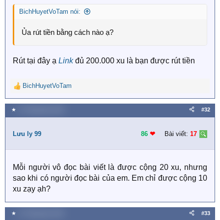
BichHuyetVoTam nói:
Ủa rút tiền bằng cách nào ạ?
Rút tại đây ạ
Link
đủ 200.000 xu là bạn được rút tiền
BichHuyetVoTam
R
e
a
★
12 Tháng bảy 2020
#32
c
t
i
Lưu ly 99
86
❤︎
Bài viết:
17
o
n
s
Mỗi người vô đọc bài viết là được cộng 20 xu, nhưng
:
sao khi có người đọc bài của em. Em chỉ được cộng 10
xu zạy ạh?
★
12 Tháng bảy 2020
#33