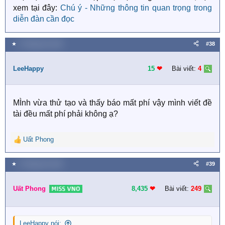
xem tại đây:
Chú ý - Những thông tin quan trọng trong
diễn đàn cần đọc
★
5 Tháng tám 2020
#38
LeeHappy
15
❤︎
Bài viết:
4
MÌnh vừa thử tạo và thấy báo mất phí vậy mình viết đề
tài đều mất phí phải không ạ?
Uất Phong
R
e
a
★
5 Tháng tám 2020
#39
c
t
i
Uất Phong
8,435
❤︎
Bài viết:
249
o
n
s
LeeHappy nói:
: