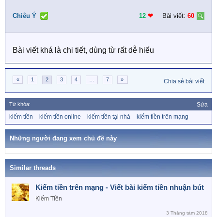
Chiêu Ý
12
❤︎
Bài viết:
60
Bài viết khá là chi tiết, dùng từ rất dễ hiểu
«
1
2
3
4
…
7
»
Chia sẻ bài viết
Từ khóa:
Sửa
T
kiếm tiền
kiếm tiền online
kiếm tiền tại nhà
kiếm tiền trên mạng
ừ
k
h
Những người đang xem chủ đề này
ó
a
Similar threads
Kiếm tiền trên mạng - Viết bài kiếm tiền nhuận bút
Kiếm Tiền
3 Tháng tám 2018