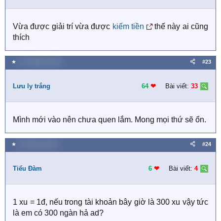
Vừa được giải trí vừa được
kiếm tiền
thế này ai cũng
thích
★
14 Tháng ba 2020
#23
Lưu ly trắng
64
❤︎
Bài viết:
33
Mình mới vào nên chưa quen lắm. Mong mọi thứ sẽ ổn.
★
6 Tháng tư 2020
#24
Tiểu Đàm
6
❤︎
Bài viết:
4
1 xu = 1đ, nếu trong tài khoản bây giờ là 300 xu vậy tức
là em có 300 ngàn hả ad?