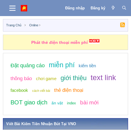
Đăng nhập
Đăng ký
Trang Chủ
Online
Phát thẻ điện thoại miễn phí
miễn phí
Đặt quảng cáo
kiếm tiền
text link
giới thiệu
thông báo
chơi game
thẻ điện thoại
facebook
cách viết bài
BOT giao dịch
bài mới
ăn vặt
index
Viết Bài Kiếm Tiền Nhuận Bút Tại VNO