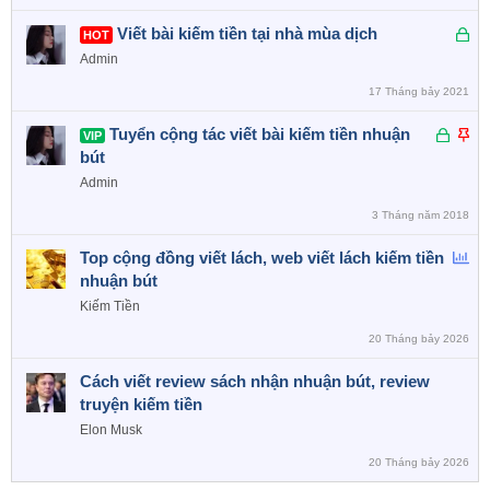
Đ
Viết bài kiếm tiền tại nhà mùa dịch
HOT
ã
Admin
k
17 Tháng bảy 2021
h
ó
Đ
D
Tuyển cộng tác viết bài kiếm tiền nhuận
VIP
a
ã
á
bút
k
n
Admin
h
l
3 Tháng năm 2018
ó
ê
a
n
B
Top cộng đồng viết lách, web viết lách kiếm tiền
c
ì
nhuận bút
a
n
Kiếm Tiền
o
h
20 Tháng bảy 2026
c
h
Cách viết review sách nhận nhuận bút, review
ọ
truyện kiếm tiền
n
Elon Musk
20 Tháng bảy 2026