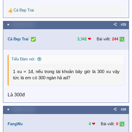
Cá Đẹp Trai
R
e
a
★
6 Tháng tư 2020
#25
c
t
i
Cá Đẹp Trai
3,342
❤︎
Bài viết:
244
o
n
s
Tiểu Đàm nói:
:
1 xu = 1đ, nếu trong tài khoản bây giờ là 300 xu vậy
tức là em có 300 ngàn hả ad?
Là 300đ
★
8 Tháng tư 2020
#26
FangWu
4
❤︎
Bài viết:
0