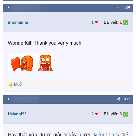
e
a
★
28 Tháng một 2020
#16
c
t
i
marnianna
1
❤︎
Bài viết:
1
o
n
s
Wonderfull! Thank you verry much!
:
Muối
R
e
a
★
15 Tháng hai 2020
#17
c
t
i
Halannl92
2
❤︎
Bài viết:
3
o
n
s
Hay thật vừa được giải trí vừa được
kiếm tiền
thế
: