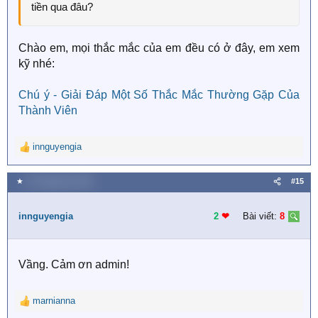
tiền qua đâu?
Chào em, mọi thắc mắc của em đều có ở đây, em xem
kỹ nhé:
Chú ý - Giải Đáp Một Số Thắc Mắc Thường Gặp Của
Thành Viên
innguyengia
R
e
a
★
31 Tháng tám 2019
#15
c
t
i
innguyengia
2
❤︎
Bài viết:
8
o
n
s
Vầng. Cảm ơn admin!
:
marnianna
R