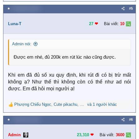
e
a
★
3 Tháng năm 2019
#5
c
t
i
Luna-T
27
❤︎
Bài viết:
10
o
n
s
Admin nói:
:
Được em nhé, đủ 200k em rút lúc nào cũng được.
Khi em đã đủ số xu quy định, khi rút đi có bị trừ mất
không ạ? Như thế thì không còn có thể như ad nói
được. Em đã hỏi mọi người ạ!
Phượng Chiếu Ngọc
,
Cute pikachu
,
Lâm Như
và 1 người khác
R
e
a
★
4 Tháng năm 2019
#6
c
t
i
Admin
23,310
❤︎
Bài viết:
3600