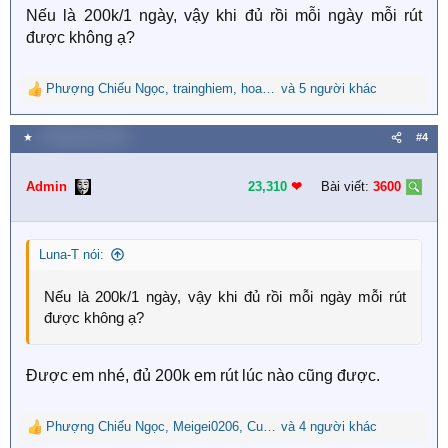
s
Nếu là 200k/1 ngày, vậy khi đủ rồi mỗi ngày mỗi rút
:
được không ạ?
Phượng Chiếu Ngọc
,
trainghiem
,
hoalan2002
và 5 người khác
R
e
a
★
1 Tháng năm 2019
#4
c
t
i
Admin
23,310
❤︎
Bài viết:
3600
o
n
s
Luna-T nói:
:
Nếu là 200k/1 ngày, vậy khi đủ rồi mỗi ngày mỗi rút
được không ạ?
Được em nhé, đủ 200k em rút lúc nào cũng được.
Phượng Chiếu Ngọc
,
Meigei0206
,
Cute pikachu
và 4 người khác
R