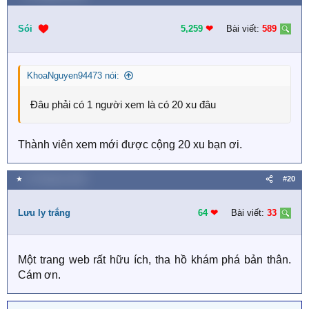
Cách thức tính tiền:
Sói
5,259
❤︎
Bài viết:
589
Khi bạn tạo đề tài, mỗi 1 người đọc bài viết của bạn thì
bạn sẽ được +20 xu.
KhoaNguyen94473 nói:
Tiền sẽ được tự động cộng vào tài khoản của bạn mỗi
Đâu phải có 1 người xem là có 20 xu đâu
khi có người xem.
Đủ 200k xu bạn sẽ được rút tiền với tỉ lệ quy đổi 1 xu =
Thành viên xem mới được cộng 20 xu bạn ơi.
1 đ.
Tiền sẽ được
nhận suốt đời
, cứ có người xem là bạn
★
14 Tháng ba 2020
#20
có tiền, tích tiểu thành đại, mỗi ngày 1 ít.
Lưu ly trắng
64
❤︎
Bài viết:
33
Đây là bằng chứng rút tiền của các thành viên.
Bằng chứng thanh toán:
Một trang web rất hữu ích, tha hồ khám phá bản thân.
Cám ơn.