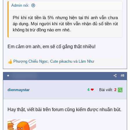
s
Admin nói:
:
Phí khi rút tiền là 5% nhưng hiện tại thì anh vẫn chưa
áp dụng. Mọi người khi rút tiền vẫn nhận đủ số tiền rút
không bị trừ đồng nào em nhé.
Em cảm ơn anh, em sẽ cố gắng thật nhiều!
Phượng Chiếu Ngọc
,
Cute pikachu
và
Lâm Như
R
e
a
★
7 Tháng sáu 2019
#8
c
t
i
dienmaystar
4
❤︎
Bài viết:
2
o
n
s
Hay thật, viết bài trên forum cũng kiếm được nhuân bút.
: