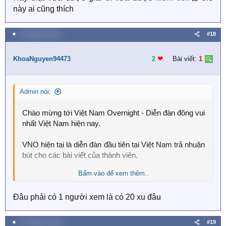
này ai cũng thích
★
4 Tháng ba 2020
#18
KhoaNguyen94473
2
❤︎
Bài viết:
1
Admin nói:
Chào mừng tới Việt Nam Overnight - Diễn đàn đông vui
nhất Việt Nam hiện nay.
VNO hiện tại là diễn đàn đầu tiên tại Việt Nam trả nhuận
bút cho các bài viết của thành viên.
Bấm vào để xem thêm..
Bạn có thể viết bất kỳ thứ gì bạn thích miễn sao nó thu
hút nhiều người đọc bạn sẽ nhận được tiền.
Đâu phải có 1 người xem là có 20 xu đâu
Bạn có thể viết:
Review sản phẩm
,
review truyện
,
review đồ ăn
, địa điểm du lịch
, viết truyện..
★
10 Tháng ba 2020
#19