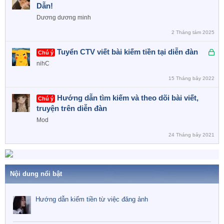
ì
Dẫn!
n
Dương dương minh
h
2 Tháng tám 2025
c
h
Đ
Tuyển CTV viết bài kiếm tiền tại diễn đàn
Chú ý
ọ
ã
nihC
n
k
15 Tháng bảy 2022
h
ó
Hướng dẫn tìm kiếm và theo dõi bài viết,
Chú ý
a
truyện trên diễn đàn
Mod
24 Tháng bảy 2021
Nội dung nổi bật
Hướng dẫn kiếm tiền từ việc đăng ảnh