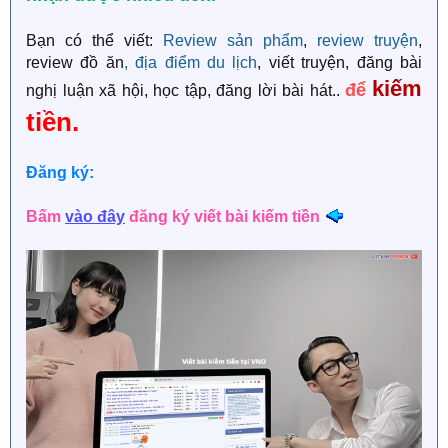
Bạn có thể viết:
Review sản phẩm
,
review truyện
,
review đồ ăn
, địa điểm du lịch
, viết truyện, đăng bài
kiếm
để
nghị luận xã hội, học tập, đăng lời bài hát..
tiền.
Đăng ký:
Bấm
vào đây
đăng ký viết bài kiếm tiền