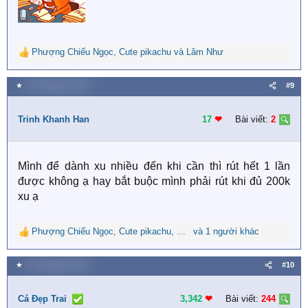
Phượng Chiếu Ngọc
,
Cute pikachu
và
Lâm Như
R
e
a
★
13 Tháng bảy 2019
#9
c
t
i
Trinh Khanh Han
17
❤︎
Bài viết:
2
o
n
s
Mình để dành xu nhiều đến khi cần thì rút hết 1 lần
:
được không ạ hay bắt buộc mình phải rút khi đủ 200k
xu ạ
Phượng Chiếu Ngọc
,
Cute pikachu
,
Lâm Như
và 1 người khác
R
e
a
★
13 Tháng bảy 2019
#10
c
t
i
Cá Đẹp Trai
3,342
❤︎
Bài viết:
244