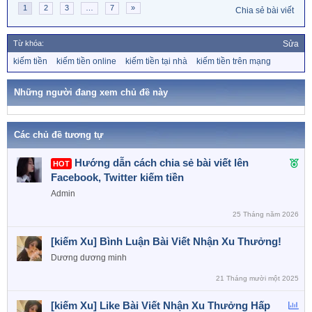
1
2
3
…
7
»
Chia sẻ bài viết
Từ khóa:
Sửa
T
kiếm tiền
kiếm tiền online
kiếm tiền tại nhà
kiếm tiền trên mạng
ừ
k
h
Những người đang xem chủ đề này
ó
a
Các chủ đề tương tự
F
Hướng dẫn cách chia sẻ bài viết lên
HOT
e
Facebook, Twitter kiếm tiền
a
Admin
t
25 Tháng năm 2026
u
r
[kiếm Xu] Bình Luận Bài Viết Nhận Xu Thưởng!
e
Dương dương minh
d
21 Tháng mười một 2025
B
[kiếm Xu] Like Bài Viết Nhận Xu Thưởng Hấp