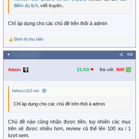
điểm du lịch
, viết truyện..
Chỉ áp dụng cho các chủ đề trên thôi à admin
Đinh thị thu hiền
R
e
a
★
12 Tháng tám 2019
#12
c
t
i
Admin
23,310
❤︎
Bài viết:
3600
o
n
s
hehezzi113 nói:
:
Chỉ áp dụng cho các chủ đề trên thôi à admin
Chủ đề nào cũng nhận được tiền, tuy nhiên các mục
trên sẽ được nhiều hơn, review có thể lên 100 xu / 1
lượt xem.