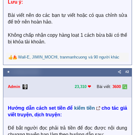
Lưu ý:
Bài viết nên do các bạn tự viết hoặc có qua chỉnh sửa
để trở nên hoàn hảo.
Không chấp nhận copy hàng loạt 1 cách bừa bãi có thể
bị khóa tài khoản.
Wall-E
,
JIMIN_MOCHI
,
tranmanhcuong
và 90 người khác
R
e
a
★
31 Tháng một 2019
#2
c
t
i
Admin
23,310
❤︎
Bài viết:
3600
o
n
s
Hướng dẫn cách set tiền để
kiếm tiền
cho tác giả
:
viết truyện, dịch truyện:
Để bắt người đọc phải trả tiền để đọc được nội dung
chương truyện bạn làm theo hướng dẫn sau: