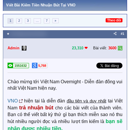
Viết Bài Kiếm Tiền Nhuận Bút Tại VNO
Theo dõi
1
2
3
…
7
»
★
25 Tháng mười một 2015
#1
Admin
23,310
❤︎
Bài viết:
3600
1551632
5,768
Chào mừng tới Việt Nam Overnight - Diễn đàn đông vui
nhất Việt Nam hiện nay.
VNO
hiện tại là diễn đàn
đầu tiên và duy nhất
tại Việt
trả nhuận bút
Nam
cho các bài viết của thành viên.
Bạn có thể viết bất kỳ thứ gì bạn thích miễn sao nó thu
bạn sẽ
hút nhiều người đọc và nhiều lượt tìm kiếm là
nhận được nhiều tiền.