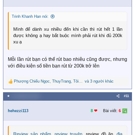
o
n
s
Trinh Khanh Han nói:
:
Mình để dành xu nhiều đến khi cần thì rút hết 1 lần
được không ạ hay bắt buộc mình phải rút khi đủ 200k
xu ạ
Mỗi lần rút bạn có thể rút bao nhiêu cũng được, nhưng
với điều kiện số tiền bạn rút từ 200k trở lên
Phượng Chiếu Ngọc
,
ThuyTrang
,
Tôi Là Mực
và 3 người khác
R
e
a
★
12 Tháng tám 2019
#11
c
t
i
hehezzi113
8
❤︎
Bài viết:
6
o
n
s
:
Review sản phẩm
,
review truyện
, review đồ ăn
, địa