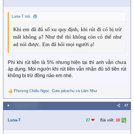
o
n
s
Luna-T nói:
:
Khi em đã đủ số xu quy định, khi rút đi có bị trừ
mất không ạ? Như thế thì không còn có thể như
ad nói được. Em đã hỏi mọi người ạ!
Phí khi rút tiền là 5% nhưng hiện tại thì anh vẫn chưa
áp dụng. Mọi người khi rút tiền vẫn nhận đủ số tiền rút
không bị trừ đồng nào em nhé.
Phượng Chiếu Ngọc
,
Cute pikachu
và
Lâm Như
R
e
a
★
4 Tháng năm 2019
#7
c
t
i
Luna-T
27
❤︎
Bài viết:
10
o
n