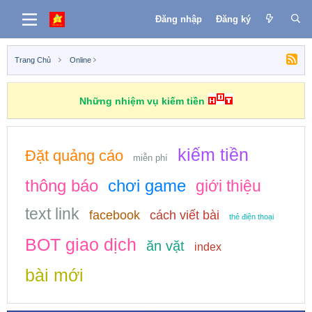
Đăng nhập
Đăng ký
Trang Chủ
Online
Những nhiệm vụ kiếm tiền
kiếm tiền
Đặt quảng cáo
miễn phí
thông báo
chơi game
giới thiệu
text link
facebook
cách viết bài
thẻ điện thoại
BOT giao dịch
ăn vặt
index
bài mới