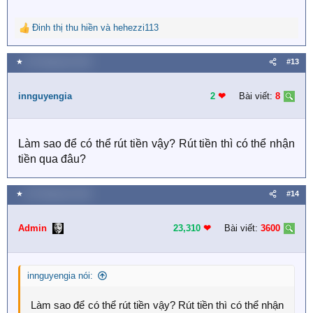
Đinh thị thu hiền
và
hehezzi113
R
e
a
★
30 Tháng tám 2019
#13
c
t
i
innguyengia
2
❤︎
Bài viết:
8
o
n
s
Làm sao để có thể rút tiền vậy? Rút tiền thì có thể nhận
:
tiền qua đâu?
★
30 Tháng tám 2019
#14
Admin
23,310
❤︎
Bài viết:
3600
innguyengia nói:
Làm sao để có thể rút tiền vậy? Rút tiền thì có thể nhận