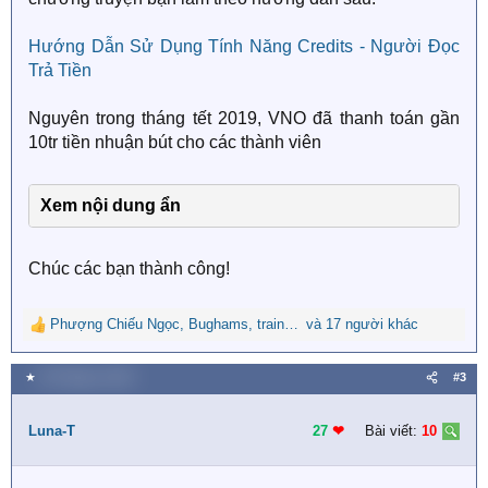
Hướng Dẫn Sử Dụng Tính Năng Credits - Người Đọc
Trả Tiền
Nguyên trong tháng tết 2019, VNO đã thanh toán gần
10tr tiền nhuận bút cho các thành viên
Xem nội dung ẩn
Chúc các bạn thành công!
Phượng Chiếu Ngọc
,
Bughams
,
trainghiem
và 17 người khác
R
e
a
★
30 Tháng tư 2019
#3
c
t
i
Luna-T
27
❤︎
Bài viết:
10
o
n