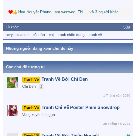
Hoa Nguyệt Phụng
,
iam.wonwoo
,
Thiên Túc
và 3 người khác
R
e
a
Từ khóa:
Sửa
c
T
acrylic marker
cắt dán
chị
tranh chân dung
tranh vẽ
t
ừ
i
k
o
h
Những người đang xem chủ đề này
n
ó
a
s
:
Các chủ đề tương tự
Tranh Vẽ Bởi Chì Đen
Tranh Vẽ
Chì Đen
2
1 Tháng năm 2026
Tranh Chì Vẽ Poster Phim Snowdrop
Tranh Vẽ
Vong xuyên bỉ ngạn
28 Tháng hai 2022
Đ
Tranh Vẽ Bởi Thiên Nguyệt