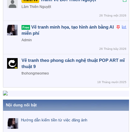
Tranh Vẽ
ã
Lâm Thiên Nguyệt
k
26 Tháng một 2026
h
ó
D
B
Vẽ tranh minh họa, tạo hình ảnh bằng AI
Free
a
á
ì
miễn phí
n
n
Admin
l
h
26 Tháng bảy 2026
ê
c
n
h
Vẽ tranh theo phong cách nghệ thuật POP ART mĩ
c
ọ
thuật 9
a
n
thohongmeomeo
o
18 Tháng mười 2025
Nội dung nổi bật
Hướng dẫn kiếm tiền từ việc đăng ảnh