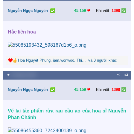
t
i
Nguyễn Ngọc Nguyên
45,159
❤︎
Bài viết:
1398
o
n
s
Hắc liên hoa
:
Hoa Nguyệt Phụng
,
iam.wonwoo
,
Thiên Túc
và 3 người khác
R
e
a
★
9 Tháng hai 2026
#3
c
t
i
Nguyễn Ngọc Nguyên
45,159
❤︎
Bài viết:
1398
o
n
s
Vẽ lại tác phẩm rửa rau cầu ao của họa sĩ Nguyễn
:
Phan Chánh