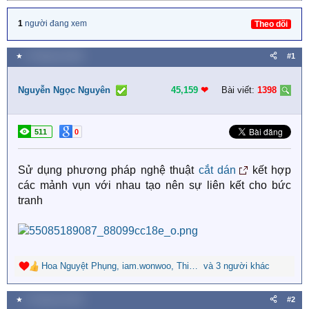
1
người đang xem
Theo dõi
★
9 Tháng hai 2026
#1
Nguyễn Ngọc Nguyên
45,159
❤︎
Bài viết:
1398
511
0
Sử dụng phương pháp nghệ thuật
cắt dán
kết hợp
các mảnh vụn với nhau tạo nên sự liên kết cho bức
tranh
Hoa Nguyệt Phụng
,
iam.wonwoo
,
Thiên Túc
và 3 người khác
R
e
a
★
9 Tháng hai 2026
#2
c