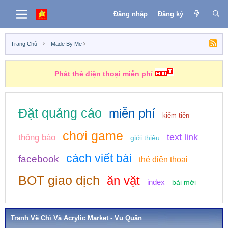
Đăng nhập
Đăng ký
Trang Chủ
Made By Me
Phát thẻ điện thoại miễn phí
Đặt quảng cáo
miễn phí
kiếm tiền
chơi game
text link
thông báo
giới thiệu
cách viết bài
facebook
thẻ điện thoại
BOT giao dịch
ăn vặt
index
bài mới
Tranh Vẽ Chì Và Acrylic Market - Vu Quân