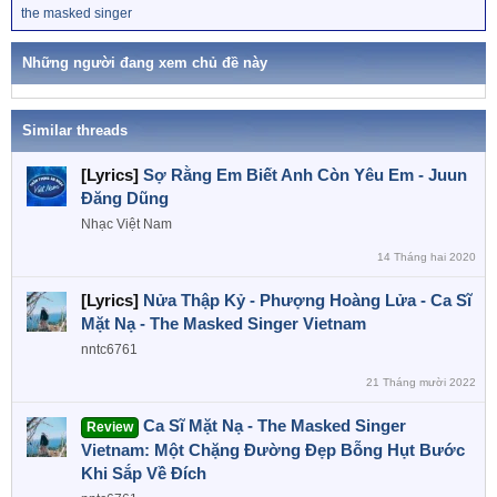
ừ
the masked singer
i
k
o
h
n
ó
Những người đang xem chủ đề này
a
s
:
Similar threads
[Lyrics]
Sợ Rằng Em Biết Anh Còn Yêu Em - Juun
Đăng Dũng
Nhạc Việt Nam
14 Tháng hai 2020
[Lyrics]
Nửa Thập Kỷ - Phượng Hoàng Lửa - Ca Sĩ
Mặt Nạ - The Masked Singer Vietnam
nntc6761
21 Tháng mười 2022
Ca Sĩ Mặt Nạ - The Masked Singer
Review
Vietnam: Một Chặng Đường Đẹp Bỗng Hụt Bước
Khi Sắp Về Đích