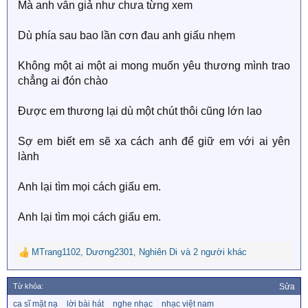
Mà anh vẫn giả như chưa từng xem
Dù phía sau bao lần cơn đau anh giấu nhẹm
Không một ai một ai mong muốn yêu thương mình trao
chẳng ai đón chào
Được em thương lại dù một chút thôi cũng lớn lao
Sợ em biết em sẽ xa cách anh để giữ em với ai yên
lành
Anh lại tìm mọi cách giấu em.
Anh lại tìm mọi cách giấu em.
MTrang1102
,
Dương2301
,
Nghiên Di
và 2 người khác
R
e
a
Từ khóa:
Sửa
c
T
ca sĩ mặt nạ
lời bài hát
nghe nhạc
nhạc việt nam
t