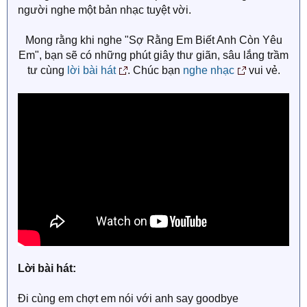
người nghe một bản nhạc tuyệt vời.
Mong rằng khi nghe "Sợ Rằng Em Biết Anh Còn Yêu
Em", bạn sẽ có những phút giây thư giãn, sâu lắng trầm
tư cùng
lời bài hát
. Chúc bạn
nghe nhạc
vui vẻ.​
Lời bài hát:
Đi cùng em chợt em nói với anh say goodbye