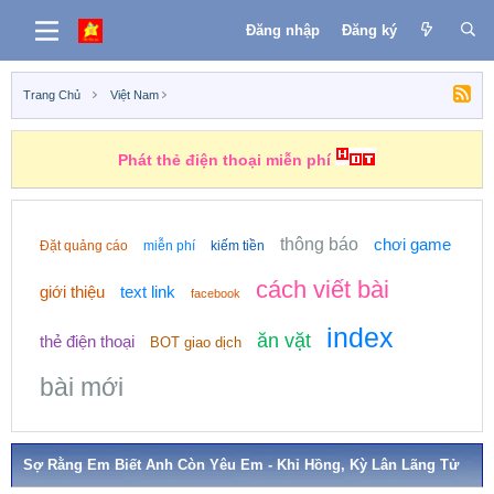
Đăng nhập
Đăng ký
Trang Chủ
Việt Nam
Phát thẻ điện thoại miễn phí
thông báo
chơi game
Đặt quảng cáo
miễn phí
kiếm tiền
cách viết bài
giới thiệu
text link
facebook
index
ăn vặt
thẻ điện thoại
BOT giao dịch
bài mới
Sợ Rằng Em Biết Anh Còn Yêu Em - Khỉ Hồng, Kỳ Lân Lãng Tử