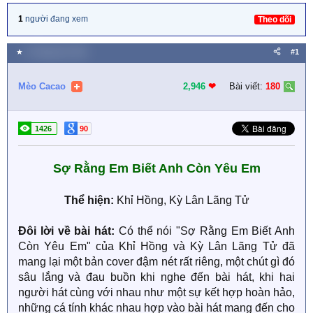
1
người đang xem
Theo dõi
★
6 Tháng tám 2023
#1
Mèo Cacao
2,946
❤︎
Bài viết:
180
1426
90
Sợ Rằng Em Biết Anh Còn Yêu Em
Thể hiện:
Khỉ Hồng, Kỳ Lân Lãng Tử
Đôi lời về bài hát:
Có thể nói "Sợ Rằng Em Biết Anh
Còn Yêu Em" của Khỉ Hồng và Kỳ Lân Lãng Tử đã
mang lại một bản cover đậm nét rất riêng, một chút gì đó
sâu lắng và đau buồn khi nghe đến bài hát, khi hai
người hát cùng với nhau như một sự kết hợp hoàn hảo,
những cá tính khác nhau hợp vào bài hát mang đến cho