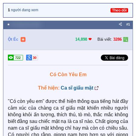
1
người đang xem
Theo dõi
★
26 Tháng chín 2025
#1
Ột Éc
14,898
❤︎
Bài viết:
3286
722
30
Có Còn Yêu Em
Thể hiện:
Ca sĩ giấu mặt
"Có còn yêu em" được thể hiện thông qua tiếng hát đầy
cảm xúc của chàng ca sĩ giấu mặt khiến nhiều người
không khỏi ấn tượng, thích thú, tò mò, thắc mắc không
biết đằng sau chiếc mặt nạ là ca sĩ nào. Chất giọng của
nam ca sĩ giấu mặt không chỉ hay mà còn có chiều sâu.
Có người cho rằng, giọng nam hợp hơn so với giọng