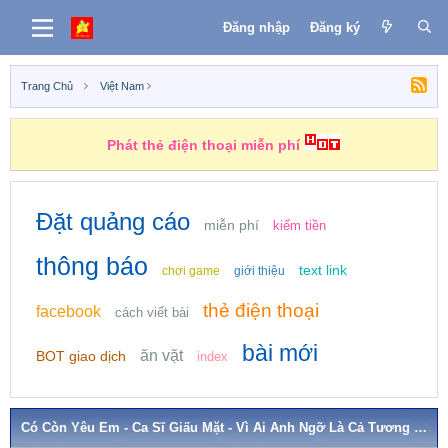
Đăng nhập
Đăng ký
Trang Chủ
Việt Nam
Phát thẻ điện thoại miễn phí
Đặt quảng cáo
miễn phí
kiếm tiền
thông báo
text link
chơi game
giới thiệu
thẻ điện thoại
facebook
cách viết bài
bài mới
ăn vặt
BOT giao dịch
index
Có Còn Yêu Em - Ca Sĩ Giấu Mặt - Vì Ai Anh Ngỡ Là Cả Tương Lai Nên Đã Hết Lòng