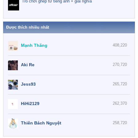
Trò chơi ghép từ tiếng anh + giải nghĩa
Được thích nhiều nhất
Mạnh Thăng
408,220
Aki Re
270,720
Jess93
265,720
HiHi2129
262,370
Thiên Bách Nguyệt
258,720