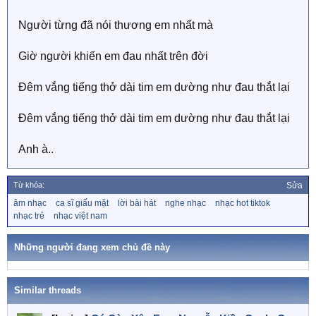
Người từng đã nói thương em nhất mà
Giờ người khiến em đau nhất trên đời
Đêm vắng tiếng thở dài tim em dường như đau thắt lại
Đêm vắng tiếng thở dài tim em dường như đau thắt lại
Anh à..
Từ khóa:
Sửa
T
âm nhạc
ca sĩ giấu mặt
lời bài hát
nghe nhạc
nhạc hot tiktok
ừ
nhạc trẻ
nhạc việt nam
k
h
ó
Những người đang xem chủ đề này
a
Similar threads