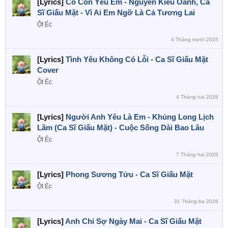
[Lyrics]
Có Còn Yêu Em - Nguyễn Kiều Oanh, Ca
Sĩ Giấu Mặt - Vì Ai Em Ngỡ Là Cả Tương Lai
Ột Éc
4 Tháng mười 2025
[Lyrics]
Tình Yêu Không Có Lỗi - Ca Sĩ Giấu Mặt
Cover
Ột Éc
4 Tháng hai 2026
[Lyrics]
Người Anh Yêu Là Em - Khủng Long Lịch
Lãm (Ca Sĩ Giấu Mặt) - Cuộc Sống Dài Bao Lâu
Ột Éc
7 Tháng hai 2026
[Lyrics]
Phong Sương Tửu - Ca Sĩ Giấu Mặt
Ột Éc
31 Tháng ba 2026
[Lyrics]
Anh Chỉ Sợ Ngày Mai - Ca Sĩ Giấu Mặt