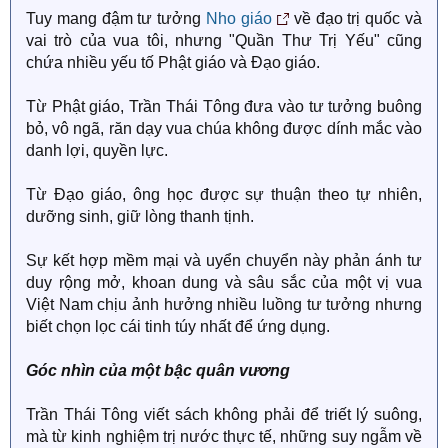
Tuy mang đậm tư tưởng
Nho giáo
về đạo trị quốc và
vai trò của vua tôi, nhưng "Quần Thư Trị Yếu" cũng
chứa nhiều yếu tố Phật giáo và Đạo giáo.
Từ Phật giáo, Trần Thái Tông đưa vào tư tưởng buông
bỏ, vô ngã, răn dạy vua chúa không được dính mắc vào
danh lợi, quyền lực.
Từ Đạo giáo, ông học được sự thuận theo tự nhiên,
dưỡng sinh, giữ lòng thanh tịnh.
Sự kết hợp mềm mại và uyển chuyển này phản ánh tư
duy rộng mở, khoan dung và sâu sắc của một vị vua
Việt Nam chịu ảnh hưởng nhiều luồng tư tưởng nhưng
biết chọn lọc cái tinh túy nhất để ứng dụng.
Góc nhìn của một bậc quân vương
Trần Thái Tông viết sách không phải để triết lý suông,
mà từ kinh nghiệm trị nước thực tế, những suy ngẫm về