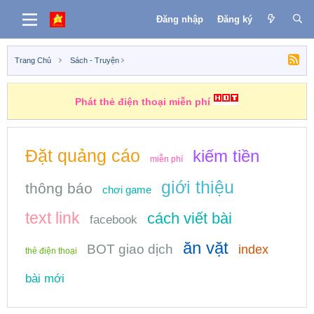
Đăng nhập
Đăng ký
Trang Chủ
Sách - Truyện
Phát thẻ điện thoại miễn phí
Đặt quảng cáo
kiếm tiền
miễn phí
giới thiệu
thông báo
chơi game
text link
cách viết bài
facebook
ăn vặt
BOT giao dịch
index
thẻ điện thoại
bài mới