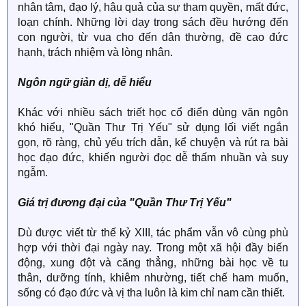
nhân tâm, đạo lý, hậu quả của sự tham quyền, mất đức,
loạn chính. Những lời dạy trong sách đều hướng đến
con người, từ vua cho đến dân thường, đề cao đức
hạnh, trách nhiệm và lòng nhân.
Ngôn ngữ giản dị, dễ hiểu
Khác với nhiều sách triết học cổ điển dùng văn ngôn
khó hiểu, "Quần Thư Trị Yếu" sử dụng lối viết ngắn
gọn, rõ ràng, chủ yếu trích dẫn, kể chuyện và rút ra bài
học đạo đức, khiến người đọc dễ thấm nhuần và suy
ngẫm.
Giá trị đương đại của "Quần Thư Trị Yếu"
Dù được viết từ thế kỷ XIII, tác phẩm vẫn vô cùng phù
hợp với thời đại ngày nay. Trong một xã hội đầy biến
động, xung đột và căng thẳng, những bài học về tu
thân, dưỡng tính, khiêm nhường, tiết chế ham muốn,
sống có đạo đức và vị tha luôn là kim chỉ nam cần thiết.