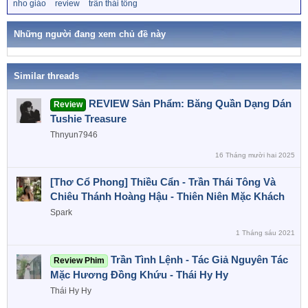
T
nho giáo
review
trần thái tông
ừ
k
h
Những người đang xem chủ đề này
ó
a
Similar threads
REVIEW Sản Phẩm: Băng Quần Dạng Dán
Review
Tushie Treasure
Thnyun7946
16 Tháng mười hai 2025
[Thơ Cổ Phong] Thiều Cẩn - Trần Thái Tông Và
Chiêu Thánh Hoàng Hậu - Thiên Niên Mặc Khách
Spark
1 Tháng sáu 2021
Trần Tình Lệnh - Tác Giả Nguyên Tác
Review Phim
Mặc Hương Đồng Khứu - Thái Hy Hy
Thái Hy Hy