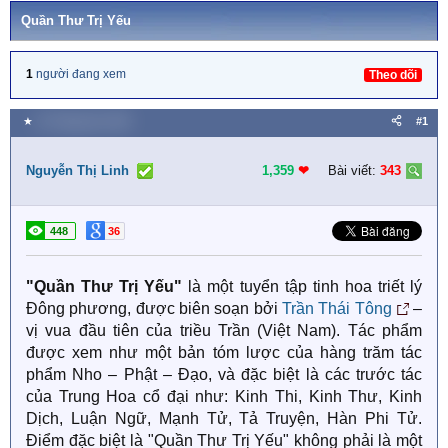
Quần Thư Trị Yếu
1
người đang xem
Theo dõi
★
22 Tháng tám 2025
#1
Nguyễn Thị Linh
1,359
❤︎
Bài viết:
343
448
36
"Quần Thư Trị Yếu"
là một tuyển tập tinh hoa triết lý
Đông phương, được biên soạn bởi
Trần Thái Tông
–
vị vua đầu tiên của triều Trần (Việt Nam). Tác phẩm
được xem như một bản tóm lược của hàng trăm tác
phẩm Nho – Phật – Đạo, và đặc biệt là các trước tác
của Trung Hoa cổ đại như: Kinh Thi, Kinh Thư, Kinh
Dịch, Luận Ngữ, Mạnh Tử, Tả Truyện, Hàn Phi Tử.
Điểm đặc biệt là "Quần Thư Trị Yếu" không phải là một