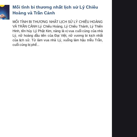
Mối tình bi thương nhất lịch sử Lý Chiêu
Hoàng và Trần Cảnh
MỐI TÌNH BI THƯƠNG NHẤT LỊCH SỬ LÝ CHIÊU HOÀNG
VÀ TRẦN CẢNH Lý Chiêu Hoàng, Lý Chiêu Thánh, Lý Thiên
Hinh, tên húy Lý Phật Kim, nàng là vị vua cuối cùng của nhà
Lý, nữ hoàng đầu tiên của Đại Việt, nữ vương bi kịch nhất
của lịch sử. Từ làm vua nhà Lý, xuống làm hậu triều Trần,
cuối cùng bị phế...