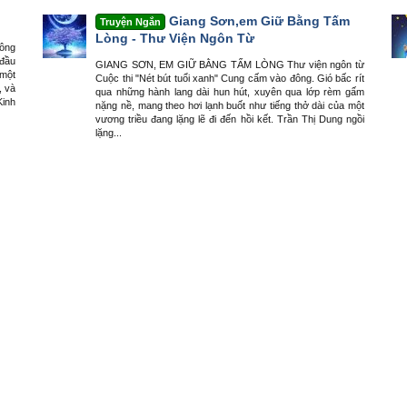
Giang Sơn,em Giữ Bằng Tấm
Truyện Ngắn
Lòng - Thư Viện Ngôn Từ
Đông
 đầu
GIANG SƠN, EM GIỮ BẰNG TẤM LÒNG Thư viện ngôn từ
 một
Cuộc thi "Nét bút tuổi xanh" Cung cấm vào đông. Gió bấc rít
, và
qua những hành lang dài hun hút, xuyên qua lớp rèm gấm
Kinh
nặng nề, mang theo hơi lạnh buốt như tiếng thở dài của một
vương triều đang lặng lẽ đi đến hồi kết. Trần Thị Dung ngồi
lặng...