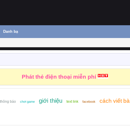
Danh bạ
Phát thẻ điện thoại miễn phí
giới thiệu
cách viết bà
thông báo
text link
chơi game
facebook