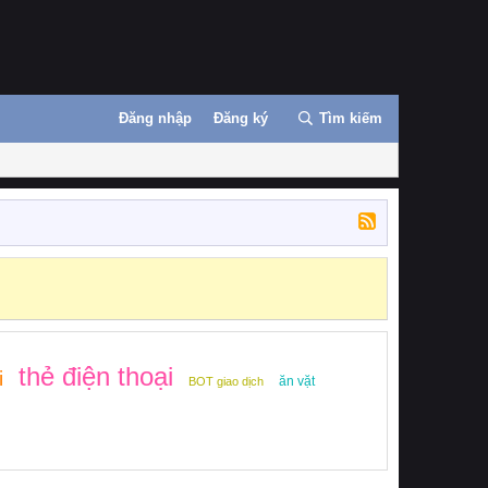
Đăng nhập
Đăng ký
Tìm kiếm
thẻ điện thoại
i
ăn vặt
BOT giao dịch