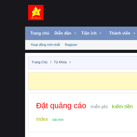
Trang chủ
Diễn đàn
Tiện ích
Thành viên
Hoạt động mới nhất
Register
Trang Chủ
Từ Khóa
Đặt quảng cáo
kiếm tiền
miễn phí
index
bài mới