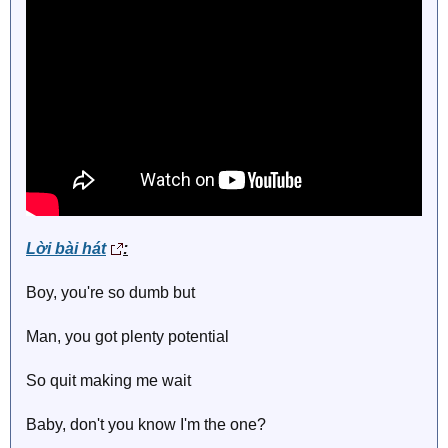
Lời bài hát
:
Boy, you're so dumb but
Man, you got plenty potential
So quit making me wait
Baby, don't you know I'm the one?