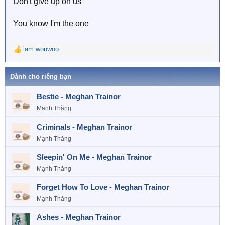
Don't give up on us
You know I'm the one
iam.wonwoo
R
e
a
Dành cho riêng bạn
c
t
Bestie - Meghan Trainor
i
o
Mạnh Thăng
n
s
Criminals - Meghan Trainor
:
Mạnh Thăng
Sleepin' On Me - Meghan Trainor
Mạnh Thăng
Forget How To Love - Meghan Trainor
Mạnh Thăng
Ashes - Meghan Trainor