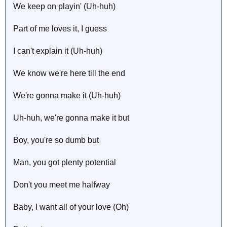
We keep on playin' (Uh-huh)
Part of me loves it, I guess
I can't explain it (Uh-huh)
We know we're here till the end
We're gonna make it (Uh-huh)
Uh-huh, we're gonna make it but
Boy, you're so dumb but
Man, you got plenty potential
Don't you meet me halfway
Baby, I want all of your love (Oh)