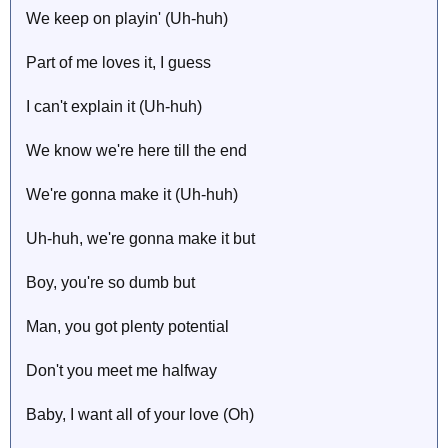
We keep on playin' (Uh-huh)
Part of me loves it, I guess
I can't explain it (Uh-huh)
We know we're here till the end
We're gonna make it (Uh-huh)
Uh-huh, we're gonna make it but
Boy, you're so dumb but
Man, you got plenty potential
Don't you meet me halfway
Baby, I want all of your love (Oh)