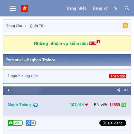
Đăng nhập
Đăng ký
Trang Chủ
Quốc Tế
Những nhiệm vụ kiếm tiền
Potential - Meghan Trainor
1
người đang xem
Theo dõi
★
10 Tháng năm 2026
#1
Mạnh Thăng
101,014
❤︎
Bài viết:
14565
205
0