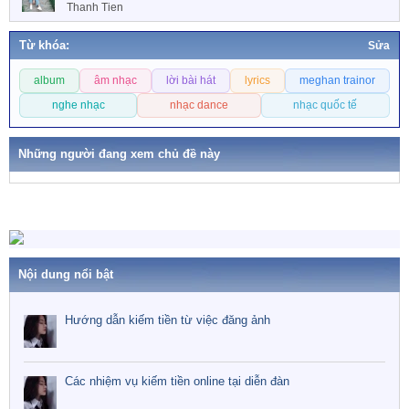
Thanh Tien
Từ khóa:
Sửa
T
album
âm nhạc
lời bài hát
lyrics
meghan trainor
ừ
k
nghe nhạc
nhạc dance
nhạc quốc tế
h
ó
Những người đang xem chủ đề này
a
Nội dung nổi bật
Hướng dẫn kiếm tiền từ việc đăng ảnh
Các nhiệm vụ kiếm tiền online tại diễn đàn