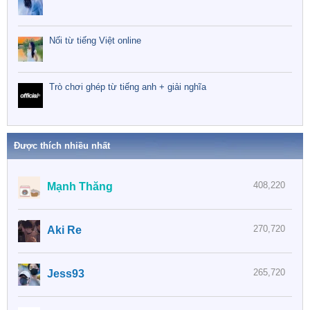
Nối từ tiếng Việt online
Trò chơi ghép từ tiếng anh + giải nghĩa
Được thích nhiều nhất
408,220
Mạnh Thăng
270,720
Aki Re
265,720
Jess93