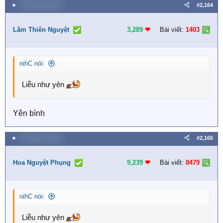
★
4 Tháng một 2026
#2,164
Lâm Thiên Nguyệt
3,289
❤︎
Bài viết:
1403
nihC nói:
Liễu như yên
Yên bình
★
4 Tháng một 2026
#2,165
Hoa Nguyệt Phụng
9,239
❤︎
Bài viết:
8479
nihC nói:
Liễu như yên