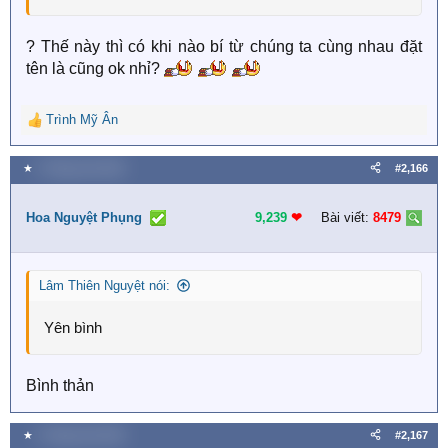
? Thế này thì có khi nào bí từ chúng ta cùng nhau đặt
tên là cũng ok nhỉ?
Trình Mỹ Ân
R
e
a
★
4 Tháng một 2026
#2,166
c
t
i
Hoa Nguyệt Phụng
9,239
❤︎
Bài viết:
8479
o
n
s
Lâm Thiên Nguyệt nói:
:
Yên bình
Bình thản
★
4 Tháng một 2026
#2,167