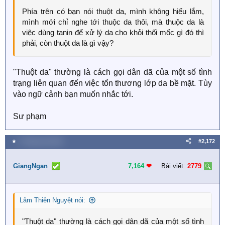
Phía trên có bạn nói thuột da, mình không hiểu lắm,
mình mới chỉ nghe tới thuộc da thôi, mà thuộc da là
việc dùng tanin để xử lý da cho khỏi thối mốc gì đó thì
phải, còn thuột da là gì vậy?
"Thuột da" thường là cách gọi dân dã của một số tình
trạng liên quan đến việc tổn thương lớp da bề mặt. Tùy
vào ngữ cảnh bạn muốn nhắc tới.
Sư phạm
★
4 Tháng một 2026
#2,172
GiangNgan
7,164
❤︎
Bài viết:
2779
Lâm Thiên Nguyệt nói:
"Thuột da" thường là cách gọi dân dã của một số tình