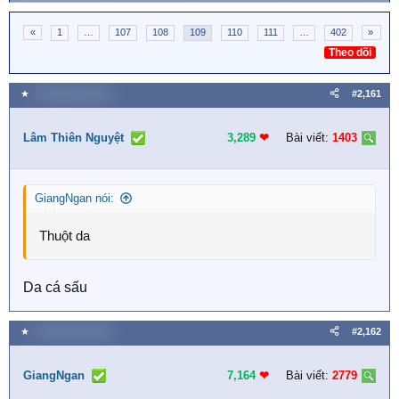
«
1
…
107
108
109
110
111
…
402
»
Theo dõi
★
4 Tháng một 2026
#2,161
Lâm Thiên Nguyệt
3,289
❤︎
Bài viết:
1403
GiangNgan nói:
Thuột da
Da cá sấu
★
4 Tháng một 2026
#2,162
GiangNgan
7,164
❤︎
Bài viết:
2779