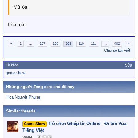
Mù lòa
Lòa mắt
«
1
…
107
108
109
110
111
…
402
»
Chia sẻ bài viết
Từ khóa:
Sửa
T
game show
ừ
k
h
Những người đang xem chủ đề này
ó
a
Hoa Nguyệt Phụng
Similar threads
Trò chơi Ghép từ Online - Đi tìm Vua
Game Show
Tiếng Việt
Wall-E
4
5
6