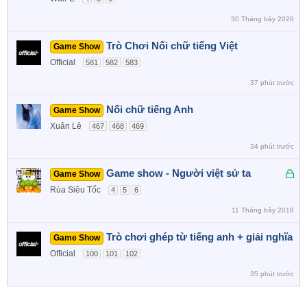
30 Tháng bảy 2026
Trò Chơi Nối chữ tiếng Việt
Game Show
Official
581
582
583
37 phút trước
Nối chữ tiếng Anh
Game Show
Xuân Lê
467
468
469
34 phút trước
Đ
Game show - Người việt sử ta
Game Show
ã
Rùa Siêu Tốc
4
5
6
k
11 Tháng bảy 2018
h
ó
Trò chơi ghép từ tiếng anh + giải nghĩa
Game Show
a
Official
100
101
102
35 phút trước