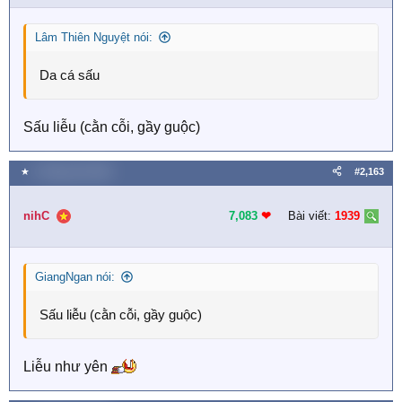
Lâm Thiên Nguyệt nói:
Da cá sấu
Sấu liễu (cằn cỗi, gầy guộc)
★
4 Tháng một 2026
#2,163
nihC
7,083
❤︎
Bài viết:
1939
GiangNgan nói:
Sấu liễu (cằn cỗi, gầy guộc)
Liễu như yên