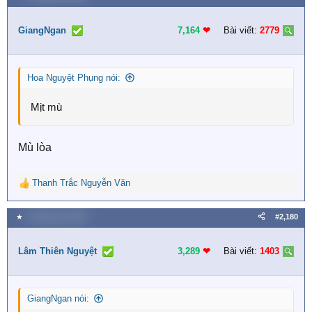
GiangNgan
7,164
❤︎
Bài viết:
2779
Hoa Nguyệt Phụng nói:
Mịt mù
Mù lòa
Thanh Trắc Nguyễn Văn
R
e
a
★
5 Tháng một 2026
#2,180
c
t
i
Lâm Thiên Nguyệt
3,289
❤︎
Bài viết:
1403
o
n
s
GiangNgan nói:
: