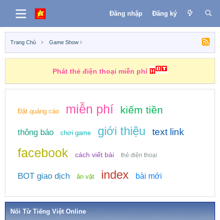
Đăng nhập
Đăng ký
Trang Chủ
Game Show
Phát thẻ điện thoại miễn phí
miễn phí
kiếm tiền
Đặt quảng cáo
giới thiệu
text link
thông báo
chơi game
facebook
cách viết bài
thẻ điện thoại
index
BOT giao dịch
bài mới
ăn vặt
Nối Từ Tiếng Việt Online