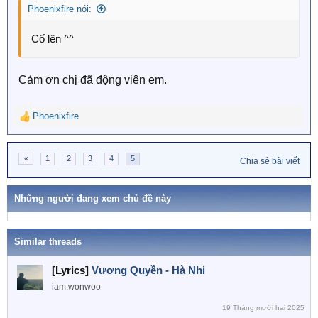
Phoenixfire nói:
Cố lên ^^
Cảm ơn chị đã động viên em.
Phoenixfire
R
e
a
«
1
2
3
4
5
c
Chia sẻ bài viết
t
i
o
Những người đang xem chủ đề này
n
s
:
Similar threads
[Lyrics]
Vương Quyền - Hà Nhi
iam.wonwoo
19 Tháng mười hai 2025