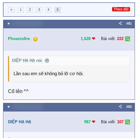
Theo dõi
«
1
2
3
4
5
★
21 Tháng mười 2018
#81
Phoenixfire
1,628
❤︎
Bài viết:
222
DIỆP HẠ HẠ nói:
Lần sau em sẽ không bỏ lỡ cơ hội.
Cố lên ^^
★
25 Tháng mười 2018
#82
DIỆP HẠ HẠ
987
❤︎
Bài viết:
107