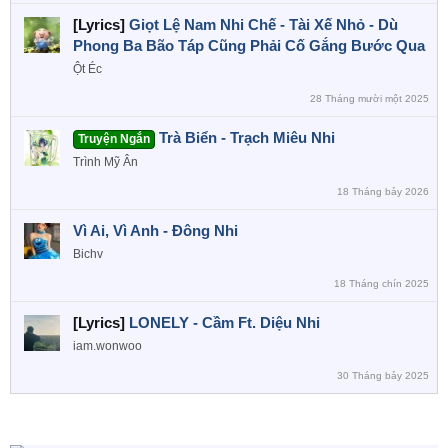
[Lyrics]
Giọt Lệ Nam Nhi Chế - Tài Xế Nhỏ - Dù
Phong Ba Bão Táp Cũng Phải Cố Gắng Bước Qua
Ột Éc
28 Tháng mười một 2025
Trà Biển - Trạch Miêu Nhi
Truyện Ngắn
Trình Mỹ Ân
18 Tháng bảy 2026
Vì Ai, Vì Anh - Đông Nhi
Bichv
18 Tháng chín 2025
[Lyrics]
LONELY - Cầm Ft. Diệu Nhi
iam.wonwoo
30 Tháng bảy 2025