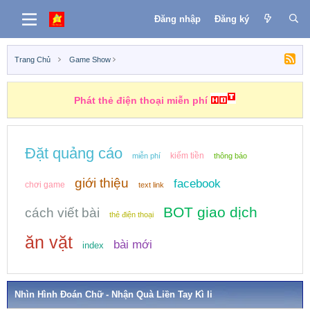
Đăng nhập
Đăng ký
Trang Chủ
Game Show
Phát thẻ điện thoại miễn phí
Đặt quảng cáo
kiếm tiền
miễn phí
thông báo
giới thiệu
facebook
chơi game
text link
BOT giao dịch
cách viết bài
thẻ điện thoại
ăn vặt
bài mới
index
Nhìn Hình Đoán Chữ - Nhận Quà Liền Tay Kì Ii