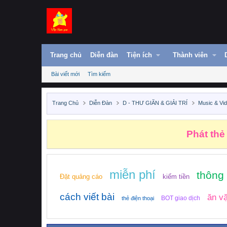
Trang chủ
Diễn đàn
Tiện ích
Thành viên
Bài viết mới
Tìm kiếm
Trang Chủ
Diễn Đàn
D - THƯ GIÃN & GIẢI TRÍ
Music & Vi
Phát thẻ
miễn phí
thông
Đặt quảng cáo
kiếm tiền
cách viết bài
ăn vặ
BOT giao dịch
thẻ điện thoại