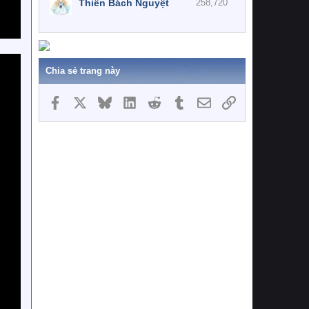
Thiên Bách Nguyệt
258,720
Chia sẻ trang này
Facebook
X
Bluesky
LinkedIn
Reddit
Tumblr
Email
Link