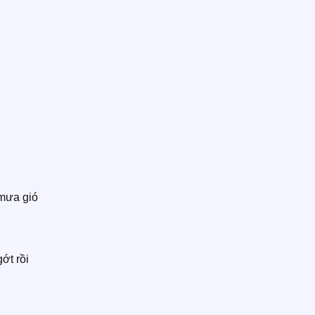
mưa gió
ớt rồi