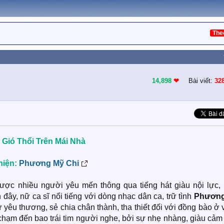
The
14,898
❤︎
Bài viết:
32
Gió Thổi Trên Mái Nhà
hiện:
Phương Mỹ Chi
ược nhiều người yêu mến thông qua tiếng hát giàu nội lực, 
 đây, nữ ca sĩ nổi tiếng với dòng nhạc dân ca, trữ tình
Phương
ự yêu thương, sẻ chia chân thành, tha thiết đối với đồng bào ở
c chạm đến bao trái tim người nghe, bởi sự nhẹ nhàng, giàu cảm