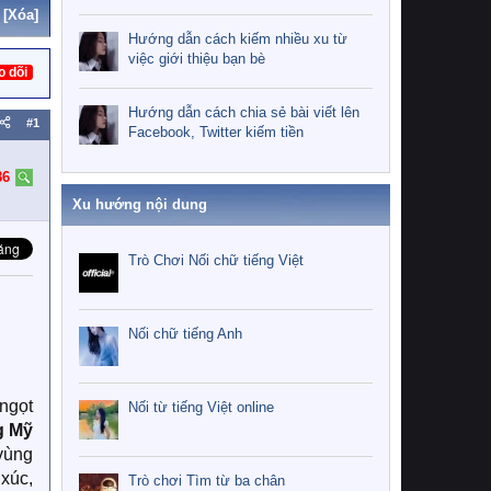
[Xóa]
Hướng dẫn cách kiếm nhiều xu từ
việc giới thiệu bạn bè
o dõi
Hướng dẫn cách chia sẻ bài viết lên
#1
Facebook, Twitter kiếm tiền
86
Xu hướng nội dung
Trò Chơi Nối chữ tiếng Việt
Nối chữ tiếng Anh
ngọt
Nối từ tiếng Việt online
 Mỹ
 vùng
 xúc,
Trò chơi Tìm từ ba chân