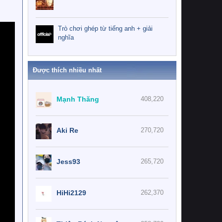
Trò chơi ghép từ tiếng anh + giải
nghĩa
Được thích nhiều nhất
Mạnh Thăng
408,220
Aki Re
270,720
Jess93
265,720
HiHi2129
262,370