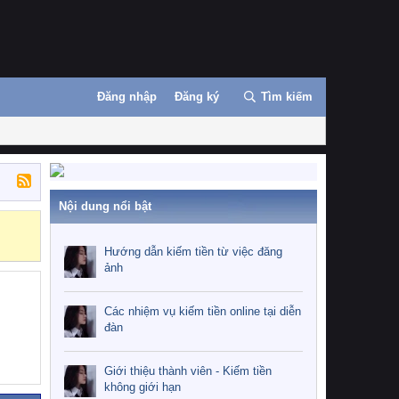
Đăng nhập
Đăng ký
Tìm kiếm
Nội dung nổi bật
Những nhiệm 
Hướng dẫn kiếm tiền từ việc đăng
ảnh
Các nhiệm vụ kiếm tiền online tại diễn
đàn
Giới thiệu thành viên - Kiếm tiền
không giới hạn