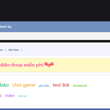
Danh bạ
deo
Việt Nam
 điện thoại miễn phí
 báo
chơi game
text link
facebook
giới thiệu
t
index
bài mới