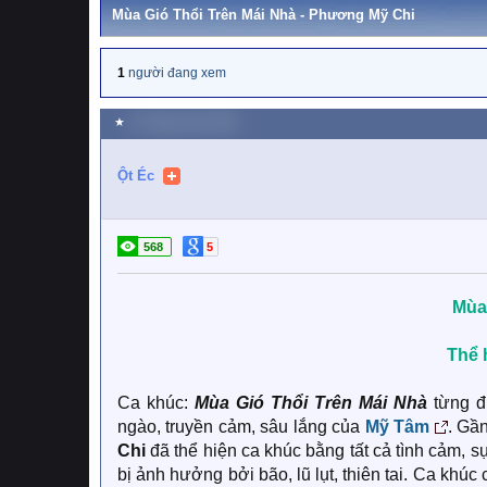
Mùa Gió Thổi Trên Mái Nhà - Phương Mỹ Chi
1
người đang xem
★
11 Tháng mười 2025
Ột Éc
568
5
Mùa 
Thể 
Ca khúc:
Mùa Gió Thổi Trên Mái Nhà
từng đ
ngào, truyền cảm, sâu lắng của
Mỹ Tâm
. Gần
Chi
đã thể hiện ca khúc bằng tất cả tình cảm, s
bị ảnh hưởng bởi bão, lũ lụt, thiên tai. Ca khú