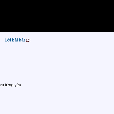
Lời bài hát
:
ưa từng yêu