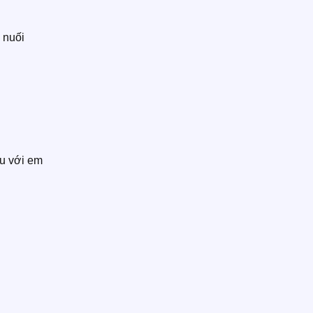
 nuối
u với em