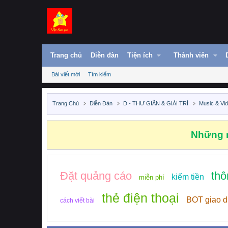
Trang chủ
Diễn đàn
Tiện ích
Thành viên
Bài viết mới
Tìm kiếm
Trang Chủ
Diễn Đàn
D - THƯ GIÃN & GIẢI TRÍ
Music & Vi
Những n
Đặt quảng cáo
thô
kiếm tiền
miễn phí
thẻ điện thoại
BOT giao d
cách viết bài