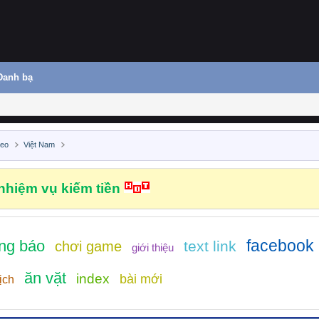
Danh bạ
deo
Việt Nam
hiệm vụ kiếm tiền
facebook
ng báo
text link
chơi game
giới thiệu
ăn vặt
index
bài mới
ịch