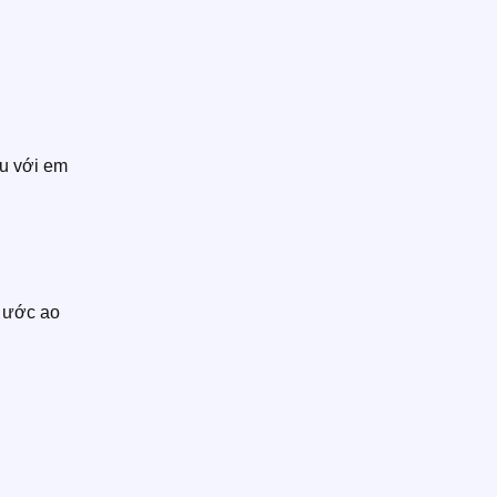
u với em
 ước ao