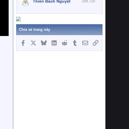
Thiên Bách Nguyệt
258,720
Chia sẻ trang này
Facebook
X
Bluesky
LinkedIn
Reddit
Tumblr
Email
Link