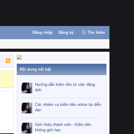
Đăng nhập
Đăng ký
Tìm kiếm
Nội dung nổi bật
Hướng dẫn kiế
Hướng dẫn kiếm tiền từ việc đăng
ảnh
Các nhiệm vụ kiếm tiền online tại diễn
đàn
Giới thiệu thành viên - Kiếm tiền
không giới hạn