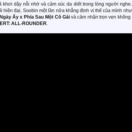
ã khơi dậy nỗi nhớ và cảm xúc da diết trong lòng người nghe.
hối hiện đại, Soobin một lần nữa khẳng định vị thế của mình nh
Ngày Ấy x Phía Sau Một Cô Gái
và cảm nhận trọn vẹn không 
CERT: ALL-ROUNDER
.