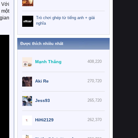
 Với
ư một
gian
Trò chơi ghép từ tiếng anh + giải
nghĩa
Được thích nhiều nhất
Mạnh Thăng
408,220
Aki Re
270,720
Jess93
265,720
HiHi2129
262,370