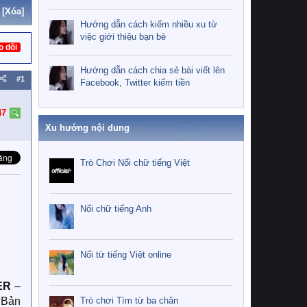
[Xóa]
Hướng dẫn cách kiếm nhiều xu từ
việc giới thiệu bạn bè
o dõi
Hướng dẫn cách chia sẻ bài viết lên
#1
Facebook, Twitter kiếm tiền
47
Xu hướng nội dung
Trò Chơi Nối chữ tiếng Việt
Nối chữ tiếng Anh
Nối từ tiếng Việt online
ER
–
Trò chơi Tìm từ ba chân
 Bản