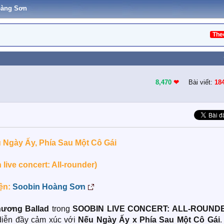
oàng Sơn
The
8,470
❤︎
Bài viết:
18
Ngày Ấy, Phía Sau Một Cô Gái
 live concert: All-rounder)
ện:
Soobin Hoàng Sơn
ương Ballad
trong
SOOBIN LIVE CONCERT: ALL-ROUND
diễn đầy cảm xúc với
Nếu Ngày Ấy x Phía Sau Một Cô Gái
.