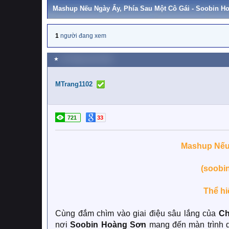
Mashup Nếu Ngày Ấy, Phía Sau Một Cô Gái - Soobin H
1
người đang xem
★
24 Tháng mười 2025
MTrang1102
721
33
Mashup Nếu 
(soobin
Thể hi
Cùng đắm chìm vào giai điệu sâu lắng của
Ch
nơi
Soobin Hoàng Sơn
mang đến màn trình 