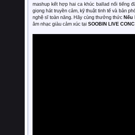
mashup kết hợp hai ca khúc ballad nổi tiếng đ
giọng hát truyền cảm, kỹ thuật tinh tế và bản p
nghệ sĩ toàn năng. Hãy cùng thưởng thức
Nếu 
âm nhạc giàu cảm xúc tại
SOOBIN LIVE CON