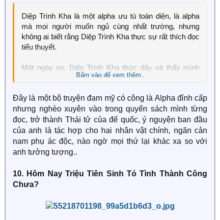
Một hôm trời mưa, Khương Húc cuối cùng cũng thực
Diệp Trình Kha là một alpha ưu tú toàn diện, là alpha
hiện được mơ ước che ô cho Lạc Từ. Nhìn thiếu niên
mà mọi người muốn ngủ cùng nhất trường, nhưng
xinh đẹp đứng dưới ô, tim hắn đập như trống trận:
không ai biết rằng Diệp Trình Kha thực sự rất thích đọc
tiểu thuyết.
"Vợ nhỏ của mình thật là đẹp mắt!"
Một ngày nọ, Diệp Trình Kha thức dậy và thấy mình
Bấm vào để xem thêm..
đang ở trong một cuốn sách mà anh vừa mới đọc
xong. Anh quyết định bảo vệ nhân vật chính và đánh
Đây là một bộ truyện đam mỹ có công là Alpha đỉnh cấp
bại nam phụ ác độc Hứa Tinh, nhưng tại sao cốt truyện
nhưng nghèo xuyên vào trong quyển sách mình từng
lại khác?
đọc, trở thành Thái tử của đế quốc, ý nguyện ban đầu
Hứa Tinh này anh càng nhìn càng thấy thuận mắt, thậm
của anh là tác hợp cho hai nhân vật chính, ngăn cản
chí còn cảm thấy cậu có chút đáng yêu, không nỡ bắt
nam phụ ác độc, nào ngờ mọi thứ lại khác xa so với
nạt cậu, chỉ muốn chiều chuộng cậu.
anh tưởng tượng..
10. Hôm Nay Triệu Tiên Sinh Tỏ Tình Thành Công
Chưa?