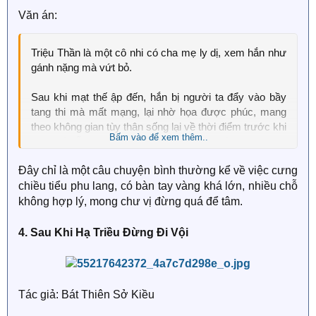
Văn án:
Triệu Thần là một cô nhi có cha mẹ ly dị, xem hắn như
gánh nặng mà vứt bỏ.
Sau khi mạt thế ập đến, hắn bị người ta đẩy vào bầy
tang thi mà mất mạng, lại nhờ họa được phúc, mang
theo không gian tùy thân sống lại về thời điểm trước khi
Bấm vào để xem thêm..
mạt thế diễn ra. Trong một lần ngoài ý muốn bị xe đụng,
hắn xuyên đến một thế giới chỉ tồn tại ca nhi và hán tử,
Đây chỉ là một câu chuyện bình thường kể về việc cưng
ở nơi ấy, hắn gặp được người duy nhất trong đời mà
chiều tiểu phu lang, có bàn tay vàng khá lớn, nhiều chỗ
hắn yêu thương.
không hợp lý, mong chư vị đừng quá để tâm.
4. Sau Khi Hạ Triều Đừng Đi Vội
Tác giả: Bát Thiên Sở Kiều