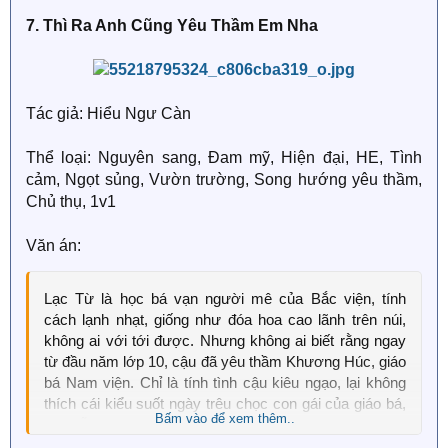
nhưng bây giờ cậu đã xuyên tới rồi, lại còn mang theo
bàn tay vàng nữa, sao còn có thể để cho kết cục BE
7. Thì Ra Anh Cũng Yêu Thầm Em Nha
này xảy ra lần nữa?
Kỷ Du lập tức quyết định trở thành tiểu đầu bếp của
nam chủ tổng tài, người không những kén ăn mà còn
Tác giả: Hiểu Ngư Càn
có dấu hiệu bị ung thư dạ dày.
Thể loại: Nguyên sang, Đam mỹ, Hiện đại, HE, Tình
Với vườn rau trong tay ta, thức ăn do ta chế biến sẽ
cảm, Ngọt sủng, Vườn trường, Song hướng yêu thầm,
giúp chữa khỏi bệnh tật, cường thân kiện thể, bách độc
Chủ thụ, 1v1
bất xâm.
Văn án:
Sau khi không ngừng dỗ dành nam chủ ăn cơm, điều
dưỡng thân thể, cộng thêm việc hết lòng kết tơ hồng
cho đôi bên,
Lạc Từ là học bá vạn người mê của Bắc viện, tính
cách lạnh nhạt, giống như đóa hoa cao lãnh trên núi,
Kỷ Du bi thương phát hiện rằng --
không ai với tới được. Nhưng không ai biết rằng ngay
từ đầu năm lớp 10, cậu đã yêu thầm Khương Húc, giáo
Sao nữ chính không thích nam chủ cũng không thích
bá Nam viện. Chỉ là tính tình cậu kiêu ngạo, lại không
nam phụ mà lại đi để mắt tới mình vậy?
thích cái kiểu suốt ngày trêu chọc con gái của giáo bá,
Bấm vào để xem thêm..
nên vẫn luôn không chịu tỏ tình.
Còn cả nam chủ nữa, sao ánh mắt của hắn nhìn mình