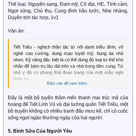
Thể loại: Nguyên sang, Đam mỹ, Cổ đại, HE, Tình cảm,
Ngọt sủng, Chủ thụ, Cung đình hầu tước, Nhẹ nhàng,
Duyên trời tác hợp, 1v1
Văn án:
Tiết Triều - nghịch thần tặc tử nổi danh triều đình, võ
nghệ cao cường, dung mạo tuyệt mỹ, bụng dạ nhỏ
nhen. Kỹ năng đặc biệt là có thể dùng đủ loại tư thế khó
nhằn để bám trụ lâu dài trên xà nhà trong tẩm cung. Từ
nhỏ y đã có phong thái đoan trang của một mẫu nghi
thiên hạ.
Bấm vào để xem thêm..
Y là Hộ quốc chiến thần tiếng tăm lừng lẫy, cũng đồng
Đây là một bộ tuyện thầm mến thanh mai trúc mã của
thời là người được chọn thích hợp nhất cho ngôi vị
hoàng đế Tiết Linh Vũ và đại tướng quân Tiết Triều, một
Hoàng hậu. Ưu điểm kể không xuể, điều đáng quý hơn
cả là đến tấu chương y viết cũng vô cùng xuất sắc.
bộ truyện không có nhiều tranh đấu mưu kế, chỉ có cuộc
sống ngọt ngào thường ngày của hai người.
Kính mong Thánh thượng suy xét lại mối quan hệ quân
thần vốn chẳng mấy thuần khiết này.
5. Bình Sữa Của Người Yêu