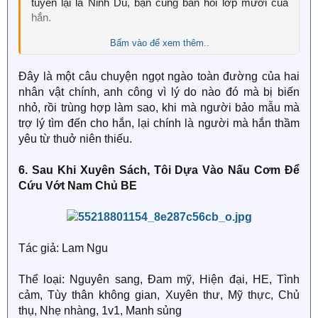
tuyển lại là Ninh Dũ, bạn cùng bàn hồi lớp mười của
hắn.
Bấm vào để xem thêm..
Ninh Dũ hôn một cái lên má Tiểu Hoài ba tuổi, ôm hắn
vào lòng rồi tiện tay lật xem mấy tấm ảnh cũ.
Đây là một câu chuyện ngọt ngào toàn đường của hai
nhân vật chính, anh công vì lý do nào đó mà bị biến
Tai Lục Ứng Hoài đỏ bừng: Ninh Dũ dám hôn mình! Lại
còn ôm mình nữa!
nhỏ, rồi trùng hợp làm sao, khi mà người bảo mẫu mà
trợ lý tìm đến cho hắn, lại chính là người mà hắn thầm
Ninh Dũ chỉ vào bức ảnh giới thiệu: ".. Đây là người mà
yêu từ thuở niên thiếu.
anh Tiểu Ninh thích."
6. Sau Khi Xuyên Sách, Tôi Dựa Vào Nấu Cơm Để
Nhìn theo hướng ngón tay chỉ, Lục Ứng Hoài sững sờ.
Cứu Vớt Nam Chủ BE
Ninh Dũ không chỉ ôm hôn hắn, mà còn thích hắn nữa.
Tác giả: Lam Ngu
Thể loại: Nguyên sang, Đam mỹ, Hiện đại, HE, Tình
cảm, Tùy thân không gian, Xuyên thư, Mỹ thực, Chủ
thụ, Nhẹ nhàng, 1v1, Manh sủng