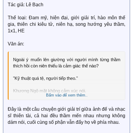
Tác giả: Lê Bạch
Thể loại: Đam mỹ, hiện đại, giới giải trí, hào môn thế
gia, thiên chi kiêu tử, niên hạ, song hướng yêu thầm,
1x1, HE
Văn án:
Ngoài ý muốn lên giường với người mình từng thầm
thích hồi còn niên thiếu là cảm giác thế nào?
"Kỹ thuật quá tệ, người tiếp theo."
Khương Ngộ mặt không cảm xúc nói.
Bấm vào để xem thêm..
Triệu Vi Minh – Triệu ảnh đế, đã âm thầm thích một
Đây là một câu chuyện giới giải trí giữa ảnh đế và nhạc
người suốt mười năm. Hắn lặng lẽ sưu tầm tất cả
sĩ thiên tài, cả hai đều thầm mến nhau nhưng không
album của cậu, xem từng bộ phim có nhạc nền do cậu
sáng tác. Mùa đông năm nay, cuối cùng Triệu Vi Minh
dám nói, cuối cùng số phận vẫn đẩy họ về phía nhau.
cũng có cơ hội gặp mặt người ấy một lần. Sau đó,