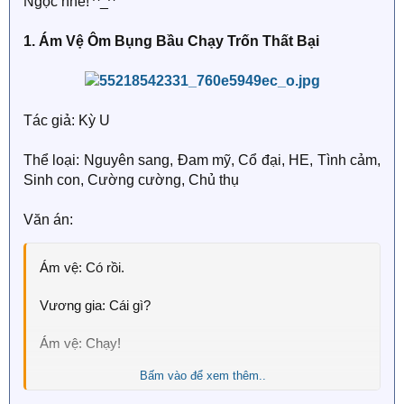
Ngọc nhé! ^_^
1. Ám Vệ Ôm Bụng Bầu Chạy Trốn Thất Bại
Tác giả: Kỳ U
Thể loại: Nguyên sang, Đam mỹ, Cổ đại, HE, Tình cảm,
Sinh con, Cường cường, Chủ thụ
Văn án:
Ám vệ: Có rồi.
Vương gia: Cái gì?
Ám vệ: Chạy!
Bấm vào để xem thêm..
Vương gia: Không cho! Tường xây cao thêm một
thước, tất cả lỗ chó đều bịt lại!