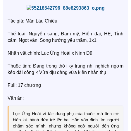
* * * Hoàng đế nhìn bức thư tự tiến cử mình đến thơm
nức được kẹp trong đống tấu chương, đầu liền đau
như búa bổ, liền cầm bút lên.
Tác giả: Mãn Lâu Chiêu
"Duyệt."
Thể loại: Nguyên sang, Đam mỹ, Hiện đại, HE, Tình
cảm, Ngọt văn, Song hướng yêu thầm, 1x1
Nhân vật chính: Lục Ứng Hoài x Ninh Dũ
Thuộc tính: Đang trong thời kỳ trung nhị nghịch ngợm
kéo dài công × Vừa dịu dàng vừa kiên nhẫn thụ
Full: 17 chương
Văn án:
Lục Ứng Hoài vì tác dụng phụ của thuốc mà tình cờ
biến lại thành đứa trẻ lên ba. Hắn vốn định tìm người
chăm sóc mình, nhưng không ngờ người đến ứng