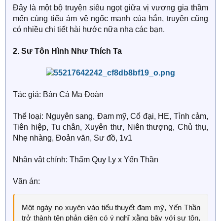
Đây là một bộ truyện siêu ngọt giữa vị vương gia thầm
mến cùng tiểu ám vệ ngốc manh của hắn, truyện cũng
Ám vệ: Giả chết!
có nhiều chi tiết hài hước nữa nha các bạn.
Vương gia thổ huyết.
2. Sư Tôn Hình Như Thích Ta
Ám vệ: Không cho chết! Ta chỉ đùa thôi mà, chẳng phải
đã quay về rồi đây sao.. Hu hu
Vương gia nắm chặt lấy tiểu ám vệ của mình, dùng
Tác giả: Bán Cá Ma Đoàn
sức, giữ chặt, đời đời kiếp kiếp không buông tay.
Thể loại: Nguyên sang, Đam mỹ, Cổ đại, HE, Tình cảm,
Tiên hiệp, Tu chân, Xuyên thư, Niên thượng, Chủ thụ,
Nhẹ nhàng, Đoản văn, Sư đồ, 1v1
Nhân vật chính: Thẩm Quy Ly x Yến Thần
Văn án:
Một ngày nọ xuyên vào tiểu thuyết đam mỹ, Yến Thần
trở thành tên phản diện có ý nghĩ xằng bậy với sư tôn,