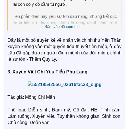
lại còn có ý đồ cầm tù người.
Tên phản diện này yêu sư tôn sâu nặng, nhưng kết cục
lại bị tiểu sư đệ, cũng chính là công chính đâm một
Bấm vào để xem thêm..
kiếm chết tươi.
Đây là một bộ truyện kể về nhân vật chính thụ Yến Thần
Yến Thần nắm chặt tay: "Chỉ cần không yêu Thẩm Quy
xuyên không vào một quyển tiểu thuyết tiên hiệp, ở đây
Ly, ta nhất định sẽ không phải chết."
cậu đã gặp được người định mệnh của đời mình, chính
Về sau, Thẩm Quy Ly ôm y vào lòng, thấp giọng dụ dỗ:
là sư tôn - Thẩm Quy Ly.
"A Thần, ngươi cũng ái mộ ta."
3. Xuyên Việt Chỉ Yêu Tiểu Phu Lang
Tác giả: Mộng Chi Mân
Thể loại: Diễn sinh, Đam mỹ, Cổ đại, HE, Tình cảm,
Làm ruộng, Xuyên việt, Tùy thân không gian, Sinh con,
Chủ công, Đoản văn