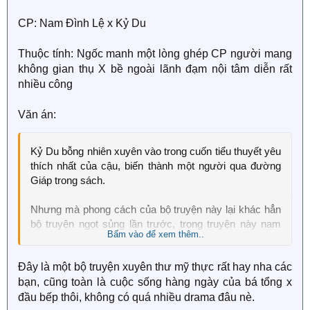
CP: Nam Đình Lệ x Kỷ Du
Thuộc tính: Ngốc manh một lòng ghép CP người mang
không gian thụ X bề ngoài lãnh đạm nội tâm diễn rất
nhiều công
Văn án:
Kỷ Du bỗng nhiên xuyên vào trong cuốn tiểu thuyết yêu
thích nhất của cậu, biến thành một người qua đường
Giáp trong sách.
Nhưng mà phong cách của bộ truyện này lại khác hẳn
bộ truyện ngọt sủng lần trước, trong truyện này nam
Bấm vào để xem thêm..
chủ Nam Đình Lệ đối với nữ chính yêu mà không có
được, cuối cùng chịu kết cục bi thảm, tuổi xuân xanh
Đây là một bộ truyện xuyên thư mỹ thực rất hay nha các
đã qua đời.
bạn, cũng toàn là cuộc sống hàng ngày của bá tổng x
Khi đọc tiểu thuyết này, Kỷ Du đau lòng không thôi,
đầu bếp thôi, không có quá nhiều drama đâu nè.