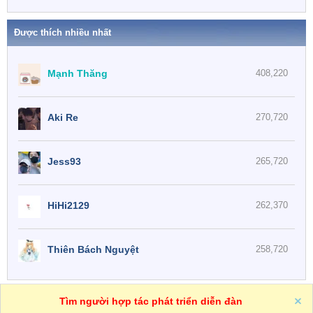
Được thích nhiều nhất
Mạnh Thăng
408,220
Aki Re
270,720
Jess93
265,720
HiHi2129
262,370
Thiên Bách Nguyệt
258,720
One
VN
Trợ giúp
Tìm người hợp tác phát triển diễn đàn
R
S