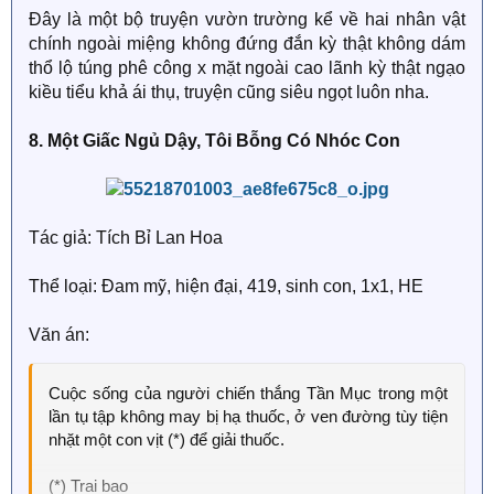
cũng càng ngày càng là lạ thế..
Đây là một bộ truyện vườn trường kể về hai nhân vật
Cho đến khi hai viện Nam - Bắc sáp nhập thành một
chính ngoài miệng không đứng đắn kỳ thật không dám
trường, Khương Húc lại dám chủ động tán tỉnh cậu!
thổ lộ túng phê công x mặt ngoài cao lãnh kỳ thật ngạo
Một hôm trời mưa, Khương Húc nhét một tay vào túi
kiều tiểu khả ái thụ, truyện cũng siêu ngọt luôn nha.
quần, dáng vẻ lười biếng ngông nghênh đi đến trước
mặt cậu:
8. Một Giấc Ngủ Dậy, Tôi Bỗng Có Nhóc Con
"Lớp trưởng, nếu không mang ô thì anh che cho cậu
nhé?"
Tác giả: Tích Bỉ Lan Hoa
Lạc Từ lạnh lùng từ chối: "Không cần, tôi có mang."
Thể loại: Đam mỹ, hiện đại, 419, sinh con, 1x1, HE
Vừa nói, tay lại thò vào cặp, dùng sức mạnh tay bẻ gãy
luôn cả khung ô.
Văn án:
Cậu bung ô ra, nhìn thấy khung bị gãy, hàng mày đẹp
nhíu lại:
Cuộc sống của người chiến thắng Tần Mục trong một
lần tụ tập không may bị hạ thuốc, ở ven đường tùy tiện
"Sao lại gãy rồi?"
nhặt một con vịt (*) để giải thuốc.
Khương Húc lập tức bung ô của mình, giơ lên che cho
(*) Trai bao