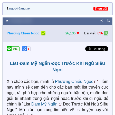
1
người đang xem
Theo dõi
★
20 Tháng tư 2026
#1
Phượng Chiếu Ngọc
26,195
❤︎
Bài viết:
896
501
1
List Đam Mỹ Ngắn Đọc Trước Khi Ngủ Siêu
Ngọt
Xin chào các bạn, mình là
Phượng Chiếu Ngọc
. Hôm
nay mình sẽ đem đến cho các bạn một list truyện cực
ngọt, rất phù hợp cho những người bận rộn, muốn đọc
giải trí nhanh trong giờ nghỉ hoặc trước khi đi ngủ, đó
chính là "List
Đam Mỹ Ngắn
Đọc Trước Khi Ngủ Siêu
Ngọt". Mời các bạn cùng tìm hiểu về list truyện này với