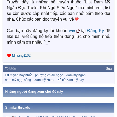
trong cơn say, cả hai đã qua đêm với nhau..
Truyện đây là những bộ truyện thuộc "List Đam Mỹ
Ngắn Đọc Trước Khi Ngủ Siêu Ngọt" mà mình edit, list
Nhưng điều hắn không thể ngờ là – khi tỉnh dậy, người
sẽ còn được cập nhật tiếp, các bạn nhớ bấm theo dõi
mà hắn thầm yêu bao năm trời lại HOÀN! TOÀN!
nha. Chúc các bạn đọc truyện vui vẻ
BIẾN! MẤT!
Các bạn hãy đăng ký tài khoản
tại
Đăng Ký
để
VNO
Triệu ảnh đế chỉ biết ôm mặt khóc thầm QAQ
like bài viết ủng hộ tiếp thêm động lực cho mình nhé,
mình cảm ơn nhiều ^_^
* * *
MTrang1102
Có vũ khí nhưng dùng dở công x mỹ nhân lạnh lùng,
R
đẹp trai thụ
e
a
Từ khóa:
Sửa
c
T
list truyện hay nhất
phượng chiếu ngọc
đam mỹ ngắn
t
ừ
đam mỹ ngọt sủng
đam mỹ zhihu
đề cử đam mỹ hay
i
k
o
h
n
ó
Những người đang xem chủ đề này
a
s
:
Similar threads