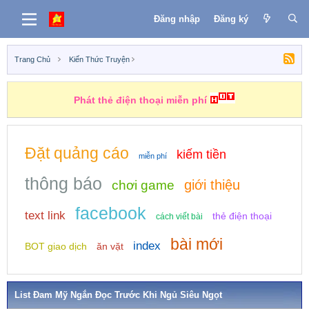
Đăng nhập
Đăng ký
Trang Chủ
Kiến Thức Truyện
Những nhiệm vụ kiếm tiền
Đặt quảng cáo
kiếm tiền
miễn phí
thông báo
giới thiệu
chơi game
facebook
text link
thẻ điện thoại
cách viết bài
bài mới
index
BOT giao dịch
ăn vặt
List Đam Mỹ Ngắn Đọc Trước Khi Ngủ Siêu Ngọt