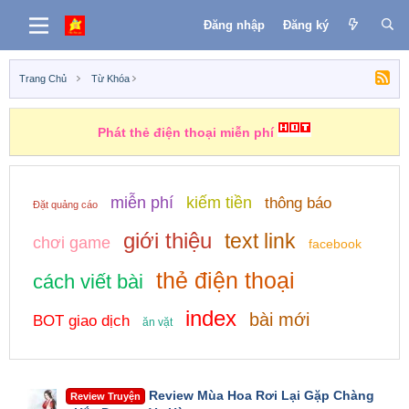
Đăng nhập
Đăng ký
Trang Chủ
Từ Khóa
Phát thẻ điện thoại miễn phí
miễn phí
kiếm tiền
thông báo
Đặt quảng cáo
giới thiệu
text link
chơi game
facebook
thẻ điện thoại
cách viết bài
index
bài mới
BOT giao dịch
ăn vặt
Review Mùa Hoa Rơi Lại Gặp Chàng
Review Truyện