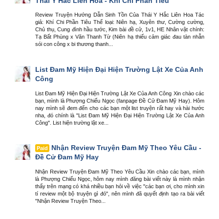
Thái Y Hắc Liên Hoa - Khí Chi Phần Tiêu
Review Truyện Hướng Dẫn Sinh Tồn Của Thái Y Hắc Liên Hoa Tác
giả: Khí Chi Phần Tiêu Thể loại: Niên hạ, Xuyên thư, Cường cường,
Chủ thụ, Cung đình hầu tước, Kim bài đề cử, 1v1, HE Nhân vật chính:
Tạ Bất Phùng x Văn Thanh Từ (Niên hạ thiếu cảm giác đau tàn nhẫn
sói con công x bi thương thanh...
List Đam Mỹ Hiện Đại Hiện Trường Lật Xe Của Anh
Công
List Đam Mỹ Hiện Đại Hiện Trường Lật Xe Của Anh Công Xin chào các
bạn, mình là Phượng Chiếu Ngọc (fanpage Đề Cử Đam Mỹ Hay). Hôm
nay mình sẽ đem đến cho các bạn một list truyện rất hay và hài hước
nha, đó chính là "List Đam Mỹ Hiện Đại Hiện Trường Lật Xe Của Anh
Công". List hiện trường lật xe...
Nhận Review Truyện Đam Mỹ Theo Yêu Cầu -
Paid
Đề Cử Đam Mỹ Hay
Nhận Review Truyện Đam Mỹ Theo Yêu Cầu Xin chào các bạn, mình
là Phượng Chiếu Ngọc, hôm nay mình đăng bài viết này là mình nhận
thấy trên mạng có khá nhiều bạn hỏi về việc "các bạn ơi, cho mình xin
tí review một bộ truyện gì đó", nên mình đã quyết định tạo ra bài viết
"Nhận Review Truyện Theo...