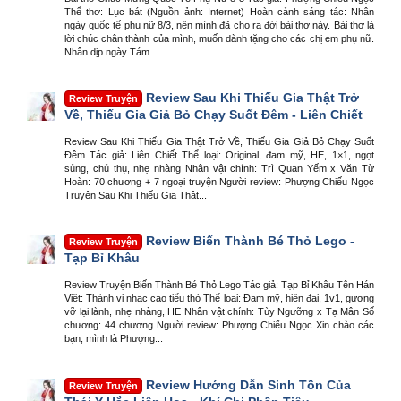
Thể thơ: Lục bát (Nguồn ảnh: Internet) Hoàn cảnh sáng tác: Nhân
ngày quốc tế phụ nữ 8/3, nên mình đã cho ra đời bài thơ này. Bài thơ là
lời chúc chân thành của mình, muốn dành tặng cho các chị em phụ nữ.
Nhân dịp ngày Tám...
Review Sau Khi Thiếu Gia Thật Trở
Review Truyện
Về, Thiếu Gia Giả Bỏ Chạy Suốt Đêm - Liên Chiết
Review Sau Khi Thiếu Gia Thật Trở Về, Thiếu Gia Giả Bỏ Chạy Suốt
Đêm Tác giả: Liên Chiết Thể loại: Original, đam mỹ, HE, 1×1, ngọt
sủng, chủ thụ, nhẹ nhàng Nhân vật chính: Trì Quan Yếm x Văn Từ
Hoàn: 70 chương + 7 ngoại truyện Người review: Phượng Chiếu Ngọc
Truyện Sau Khi Thiếu Gia Thật...
Review Biến Thành Bé Thỏ Lego -
Review Truyện
Tạp Bỉ Khâu
Review Truyện Biến Thành Bé Thỏ Lego Tác giả: Tạp Bỉ Khâu Tên Hán
Việt: Thành vi nhạc cao tiểu thỏ Thể loại: Đam mỹ, hiện đại, 1v1, gương
vỡ lại lành, nhẹ nhàng, HE Nhân vật chính: Tùy Ngưỡng x Tạ Mân Số
chương: 44 chương Người review: Phượng Chiếu Ngọc Xin chào các
bạn, mình là Phượng...
Review Hướng Dẫn Sinh Tồn Của
Review Truyện