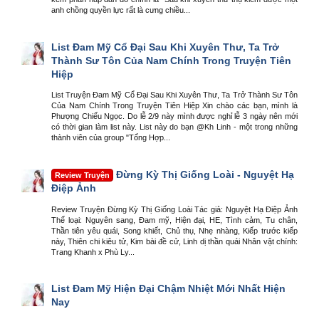
anh chồng quyền lực rất là cưng chiều...
List Đam Mỹ Cổ Đại Sau Khi Xuyên Thư, Ta Trở
Thành Sư Tôn Của Nam Chính Trong Truyện Tiên
Hiệp
List Truyện Đam Mỹ Cổ Đại Sau Khi Xuyên Thư, Ta Trở Thành Sư Tôn
Của Nam Chính Trong Truyện Tiên Hiệp Xin chào các bạn, mình là
Phượng Chiếu Ngọc. Do lễ 2/9 này mình được nghỉ lễ 3 ngày nên mới
có thời gian làm list này. List này do bạn @Kh Linh - một trong những
thành viên của group "Tổng Hợp...
Đừng Kỳ Thị Giống Loài - Nguyệt Hạ
Review Truyện
Điệp Ảnh
Review Truyện Đừng Kỳ Thị Giống Loài Tác giả: Nguyệt Hạ Điệp Ảnh
Thể loại: Nguyên sang, Đam mỹ, Hiện đại, HE, Tình cảm, Tu chân,
Thần tiên yêu quái, Song khiết, Chủ thụ, Nhẹ nhàng, Kiếp trước kiếp
này, Thiên chi kiêu tử, Kim bài đề cử, Linh dị thần quái Nhân vật chính:
Trang Khanh x Phù Ly...
List Đam Mỹ Hiện Đại Chậm Nhiệt Mới Nhất Hiện
Nay