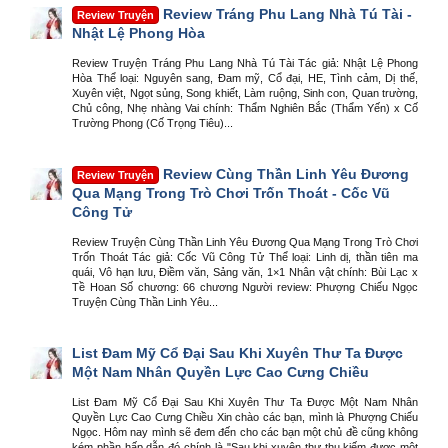
Review Tráng Phu Lang Nhà Tú Tài -
Review Truyện
Nhật Lệ Phong Hòa
Review Truyện Tráng Phu Lang Nhà Tú Tài Tác giả: Nhật Lệ Phong
Hòa Thể loại: Nguyên sang, Đam mỹ, Cổ đại, HE, Tình cảm, Dị thế,
Xuyên việt, Ngọt sủng, Song khiết, Làm ruộng, Sinh con, Quan trường,
Chủ công, Nhẹ nhàng Vai chính: Thẩm Nghiên Bắc (Thẩm Yến) x Cố
Trường Phong (Cố Trọng Tiêu)...
Review Cùng Thần Linh Yêu Đương
Review Truyện
Qua Mạng Trong Trò Chơi Trốn Thoát - Cốc Vũ
Công Tử
Review Truyện Cùng Thần Linh Yêu Đương Qua Mạng Trong Trò Chơi
Trốn Thoát Tác giả: Cốc Vũ Công Tử Thể loại: Linh dị, thần tiên ma
quái, Vô hạn lưu, Điềm văn, Sảng văn, 1×1 Nhân vật chính: Bùi Lạc x
Tề Hoan Số chương: 66 chương Người review: Phượng Chiếu Ngọc
Truyện Cùng Thần Linh Yêu...
List Đam Mỹ Cổ Đại Sau Khi Xuyên Thư Ta Được
Một Nam Nhân Quyền Lực Cao Cưng Chiều
List Đam Mỹ Cổ Đại Sau Khi Xuyên Thư Ta Được Một Nam Nhân
Quyền Lực Cao Cưng Chiều Xin chào các bạn, mình là Phượng Chiếu
Ngọc. Hôm nay mình sẽ đem đến cho các bạn một chủ đề cũng không
kém phần hấp dẫn đó chính là "Sau khi xuyên thư thụ kiếm được một