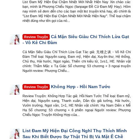
List Đam Mỹ Hiện Đại Chậm Nhiệt Mới Nhất Hiện Nay Xin chào các
bạn, mình là Phượng Chiếu Ngọc (fanpage Đề Cử Đam Mỹ Hay). Hôm
nay mình sẽ đem đến cho các bạn một list truyện khá hay, đó chính là
"List Đam Mỹ Hiện Đại Chậm Nhiệt Mới Nhất Hiện Nay". Thể loại chậm
nhiệt đúng như tên gọi của nó...
Cá Mặn Siêu Giàu Chỉ Thích Lừa Gạt
Review Truyện
- Vô Kê Chi Đàm
Cá Mặn Siêu Giàu Chỉ Thích Lừa Gạt Tác giả: 无稽之谈 - Vô Kê Chi
Đàm Thể loại: Nguyên sang, Đam mỹ, Hiện đại, Xuyên thư, Hệ thống,
Chủ thụ, Hài hước, Ngọt ngào, Thiên chi kiêu tử, 1vs1, HE. Nhân vật
chính: Thẩm Mặc x Tạ Giác Số chương: 53 chương + 3 ngoại truyện
Người review: Phượng Chiếu...
Không Hợp - Hồi Nam Tước
Review Truyện
Review Truyện: Không Hợp Tác giả: Hồi Nam Tước Thể loại: Đam mỹ,
Hiện đại, Nguyên sang, Thanh xuân, Dân tộc giả tưởng, Hài hước,
Vườn trường, Ngọt văn, 1×1, HE Nhân vật chính: Hạ Nam Diên x Mễ
Hạ Số chương: 53 chương + 6 phiên ngoại Người review: Phượng
Chiếu Ngọc Truyện Không Hợp của...
List Đam Mỹ Hiện Đại Công Nghĩ Thụ Thích Mình
Sau Khi Biết Được Sự Thật Thì Bị Vả Mặt Ê Chề