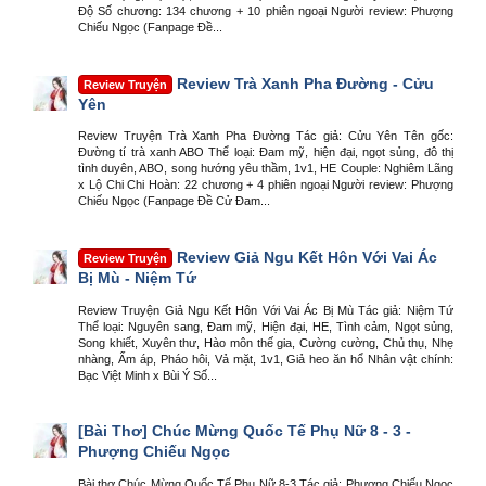
Độ Số chương: 134 chương + 10 phiên ngoại Người review: Phượng
Chiếu Ngọc (Fanpage Đề...
Review Trà Xanh Pha Đường - Cửu
Review Truyện
Yên
Review Truyện Trà Xanh Pha Đường Tác giả: Cửu Yên Tên gốc:
Đường tí trà xanh ABO Thể loại: Đam mỹ, hiện đại, ngọt sủng, đô thị
tình duyên, ABO, song hướng yêu thầm, 1v1, HE Couple: Nghiêm Lãng
x Lộ Chi Chi Hoàn: 22 chương + 4 phiên ngoại Người review: Phượng
Chiếu Ngọc (Fanpage Đề Cử Đam...
Review Giả Ngu Kết Hôn Với Vai Ác
Review Truyện
Bị Mù - Niệm Tứ
Review Truyện Giả Ngu Kết Hôn Với Vai Ác Bị Mù Tác giả: Niệm Tứ
Thể loại: Nguyên sang, Đam mỹ, Hiện đại, HE, Tình cảm, Ngọt sủng,
Song khiết, Xuyên thư, Hào môn thế gia, Cường cường, Chủ thụ, Nhẹ
nhàng, Ấm áp, Pháo hôi, Vả mặt, 1v1, Giả heo ăn hổ Nhân vật chính:
Bạc Việt Minh x Bùi Ý Số...
[Bài Thơ]
Chúc Mừng Quốc Tế Phụ Nữ 8 - 3 -
Phượng Chiếu Ngọc
Bài thơ Chúc Mừng Quốc Tế Phụ Nữ 8-3 Tác giả: Phượng Chiếu Ngọc