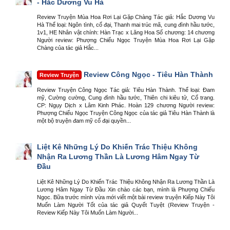
- Hắc Dương Vu Hà
Review Truyện Mùa Hoa Rơi Lại Gặp Chàng Tác giả: Hắc Dương Vu
Hà Thể loại: Ngôn tình, cổ đại, Thanh mai trúc mã, cung đình hầu tước,
1v1, HE Nhân vật chính: Hàn Trạc x Lăng Hoa Số chương: 14 chương
Người review: Phượng Chiếu Ngọc Truyện Mùa Hoa Rơi Lại Gặp
Chàng của tác giả Hắc...
Review Công Ngọc - Tiêu Hàn Thành
Review Truyện
Review Truyện Công Ngọc Tác giả: Tiêu Hàn Thành. Thể loại: Đam
mỹ, Cường cường, Cung đình hầu tước, Thiên chi kiêu tử, Cổ trang.
CP: Ngụy Dịch x Lâm Kinh Phác. Hoàn 129 chương Người review:
Phượng Chiếu Ngọc Truyện Công Ngọc của tác giả Tiêu Hàn Thành là
một bộ truyện đam mỹ cổ đại quyền...
Liệt Kê Những Lý Do Khiến Trác Thiệu Không
Nhận Ra Lương Thần Là Lương Hâm Ngay Từ
Đầu
Liệt Kê Những Lý Do Khiến Trác Thiệu Không Nhận Ra Lương Thần Là
Lương Hâm Ngay Từ Đầu Xin chào các bạn, mình là Phượng Chiếu
Ngọc. Bữa trước mình vừa mới viết một bài review truyện Kiếp Này Tôi
Muốn Làm Người Tốt của tác giả Quyết Tuyệt (Review Truyện -
Review Kiếp Này Tôi Muốn Làm Người...