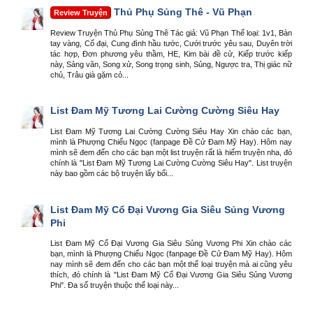
Thủ Phụ Sủng Thê - Vũ Phạn
Review Truyện
Review Truyện Thủ Phụ Sủng Thê Tác giả: Vũ Phạn Thể loại: 1v1, Bàn
tay vàng, Cổ đại, Cung đình hầu tước, Cưới trước yêu sau, Duyên trời
tác hợp, Đơn phương yêu thầm, HE, Kim bài đề cử, Kiếp trước kiếp
này, Sảng văn, Song xử, Song trọng sinh, Sủng, Ngược tra, Thị giác nữ
chủ, Trâu già gặm cỏ...
List Đam Mỹ Tương Lai Cường Cường Siêu Hay
List Đam Mỹ Tương Lai Cường Cường Siêu Hay Xin chào các bạn,
mình là Phượng Chiếu Ngọc (fanpage Đề Cử Đam Mỹ Hay). Hôm nay
mình sẽ đem đến cho các bạn một list truyện rất là hiếm truyện nha, đó
chính là "List Đam Mỹ Tương Lai Cường Cường Siêu Hay". List truyện
này bao gồm các bộ truyện lấy bối...
List Đam Mỹ Cổ Đại Vương Gia Siêu Sủng Vương
Phi
List Đam Mỹ Cổ Đại Vương Gia Siêu Sủng Vương Phi Xin chào các
bạn, mình là Phượng Chiếu Ngọc (fanpage Đề Cử Đam Mỹ Hay). Hôm
nay mình sẽ đem đến cho các bạn một thể loại truyện mà ai cũng yêu
thích, đó chính là "List Đam Mỹ Cổ Đại Vương Gia Siêu Sủng Vương
Phi". Đa số truyện thuộc thể loại này...