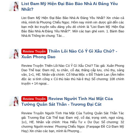
List Đam Mỹ Hiện Đại Bảo Bảo Nhà Ai Đáng Yêu
Nhất?
List Đam Mỹ Hiện Đại Bảo Bảo Nhà Ai Đáng Yêu Nhất? Xin chào cả
nhà, mình là Phượng Chiếu Ngọc. Hôm nay mình xin được gửi đến các
bạn một list truyện siêu đáng yêu đó chính là "List Đam Mỹ Hiện Đại
Bảo Bảo Nhà Ai Đáng Yêu Nhất?". Mời các bạn ghé xem. 1. Bánh Bao
Nhà Ai Thông tin chung: Tác...
Thiên Lôi Nào Có Ý Gì Xấu Chứ? -
Review Truyện
Xuân Phong Dao
Review Truyện Thiên Lôi Nào Có Ý Gì Xấu Chứ? Tác giả: Xuân Phong
Dao Thể loại: Đam mỹ, tu chân, cổ đại, thăng cấp lưu, chủ thụ, sảng
văn, 1×1, HE. Nhân vật chính: Cố Nhai Mộc x Đỗ Thánh Lan (Âm hiểm
độc ác si tình công x Có thù báo thù hài ẻ thụ) Số chương: 108 chính
truyện + 14 ngoại...
Review Người Tình Hai Mặt Của
Review Truyện
Tướng Quân Sát Thần - Trương Đại Cát
Review Truyện Người Tình Hai Mặt Của Tướng Quân Sát Thần Tác
giả: Trương Đại Cát Thể loại: Đam mỹ, cổ đại, trọng sinh, ngọt sủng,
1x1, HE. Nhân vật chính: Hoa Hiểu Tư x Dư Dục Số chương: 32
chương Người review: Phượng Chiếu Ngọc (Fanpage Đề Cử Đam Mỹ
Hay) Xin chào các bạn, mình là Phượng...