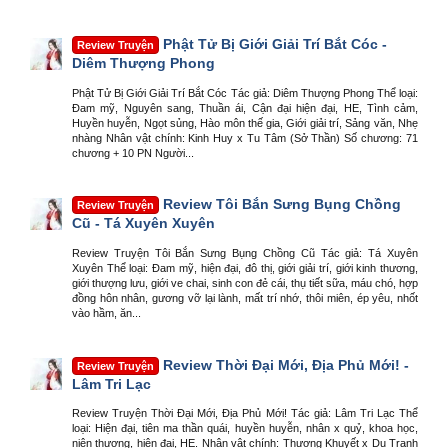
Phật Tử Bị Giới Giải Trí Bắt Cóc -
Review Truyện
Diêm Thượng Phong
Phật Tử Bị Giới Giải Trí Bắt Cóc Tác giả: Diêm Thượng Phong Thể loại:
Đam mỹ, Nguyên sang, Thuần ái, Cận đại hiện đại, HE, Tình cảm,
Huyền huyễn, Ngọt sủng, Hào môn thế gia, Giới giải trí, Sảng văn, Nhẹ
nhàng Nhân vật chính: Kinh Huy x Tu Tâm (Sở Thần) Số chương: 71
chương + 10 PN Người...
Review Tôi Bắn Sưng Bụng Chồng
Review Truyện
Cũ - Tá Xuyên Xuyên
Review Truyện Tôi Bắn Sưng Bụng Chồng Cũ Tác giả: Tá Xuyên
Xuyên Thể loại: Đam mỹ, hiện đại, đô thị, giới giải trí, giới kinh thương,
giới thượng lưu, giới ve chai, sinh con đẻ cái, thụ tiết sữa, máu chó, hợp
đồng hôn nhân, gương vỡ lại lành, mất trí nhớ, thôi miên, ép yêu, nhốt
vào hầm, ăn...
Review Thời Đại Mới, Địa Phủ Mới! -
Review Truyện
Lâm Tri Lạc
Review Truyện Thời Đại Mới, Địa Phủ Mới! Tác giả: Lâm Tri Lạc Thể
loại: Hiện đại, tiên ma thần quái, huyền huyễn, nhân x quỷ, khoa học,
niên thượng, hiện đại, HE. Nhân vật chính: Thương Khuyết x Dụ Tranh