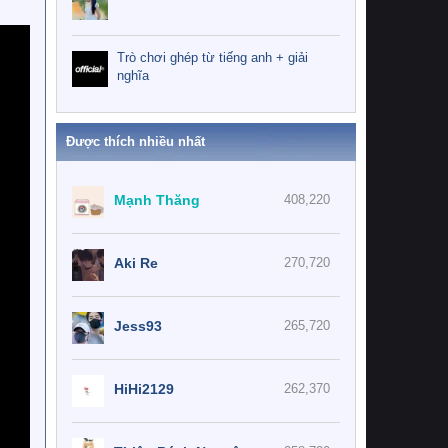
Trò chơi ghép từ tiếng anh + giải
nghĩa
Được thích nhiều nhất
Mạnh Thăng
408,220
Aki Re
270,720
Jess93
265,720
HiHi2129
262,370