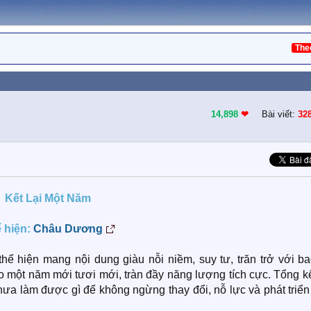
The
14,898
❤︎
Bài viết:
32
Kết Lại Một Năm
 hiện:
Châu Dương
 thể hiện mang nội dung giàu nỗi niềm, suy tư, trăn trở với b
 một năm mới tươi mới, tràn đầy năng lượng tích cực. Tổng kế
hưa làm được gì để không ngừng thay đổi, nỗ lực và phát triể