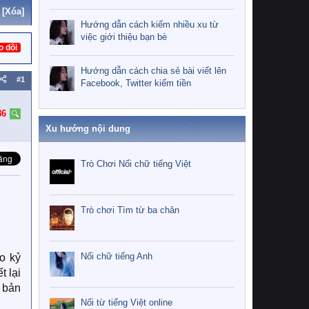
[Xóa]
Hướng dẫn cách kiếm nhiều xu từ
việc giới thiệu bạn bè
o dõi
Hướng dẫn cách chia sẻ bài viết lên
#1
Facebook, Twitter kiếm tiền
86
Xu hướng nội dung
Trò Chơi Nối chữ tiếng Việt
Trò chơi Tìm từ ba chân
Nối chữ tiếng Anh
ao kỷ
t lại
n bản
Nối từ tiếng Việt online