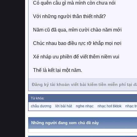
Có quên câu gì mà mình còn chưa nói
Với những người thân thiết nhất?
Năm cũ đã qua, mỉm cười chào năm mới
Chúc nhau bao điều rực rỡ khắp mọi nơi
Xé nháp ưu phiền để viết thêm niềm vui
Thế là kết lại một năm.
Đăng ký tài khoản viết bài kiếm tiền miễn phí tại 
Từ khóa:
T
châu dương
lời bài hát
nghe nhạc
nhạc hot tiktok
nhạc t
ừ
k
h
Những người đang xem chủ đề này
ó
a