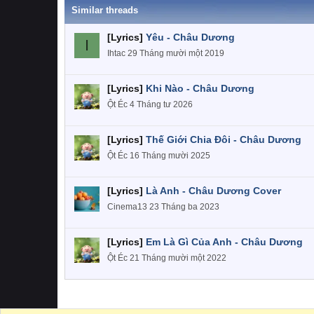
Similar threads
[Lyrics]
Yêu - Châu Dương
I
Ihtac
29 Tháng mười một 2019
[Lyrics]
Khi Nào - Châu Dương
Ột Éc
4 Tháng tư 2026
[Lyrics]
Thế Giới Chia Đôi - Châu Dương
Ột Éc
16 Tháng mười 2025
[Lyrics]
Là Anh - Châu Dương Cover
Cinema13
23 Tháng ba 2023
[Lyrics]
Em Là Gì Của Anh - Châu Dương
Ột Éc
21 Tháng mười một 2022