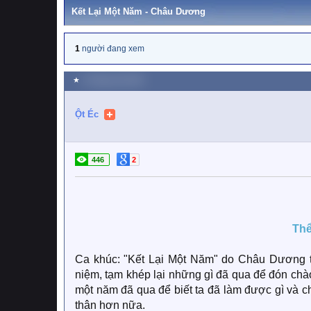
Kết Lại Một Năm - Châu Dương
1
người đang xem
★
9 Tháng một 2026
Ột Éc
446
2
Thể
Ca khúc: "Kết Lại Một Năm" do Châu Dương
niệm, tạm khép lại những gì đã qua để đón chào
một năm đã qua để biết ta đã làm được gì và c
thân hơn nữa.