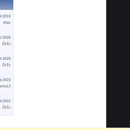
t 2019
Ihtac
tư 2026
Ột Éc
i 2025
Ột Éc
a 2023
nema13
t 2022
Ột Éc