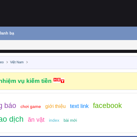
Danh bạ
deo
Việt Nam
hiệm vụ kiếm tiền
g báo
facebook
text link
giới thiệu
chơi game
ao dịch
ăn vặt
index
bài mới