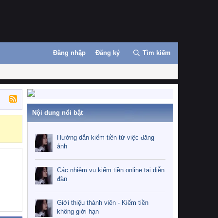
Đăng nhập
Đăng ký
Tìm kiếm
Nội dung nổi bật
Hướng dẫn kiế
Hướng dẫn kiếm tiền từ việc đăng
ảnh
Các nhiệm vụ kiếm tiền online tại diễn
đàn
Giới thiệu thành viên - Kiếm tiền
không giới hạn