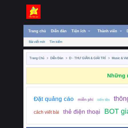
Trang chủ
Diễn đàn
Tiện ích
Thành viên
Bài viết mới
Tìm kiếm
Trang Chủ
Diễn Đàn
D - THƯ GIÃN & GIẢI TRÍ
Music & Vi
Những n
thôn
Đặt quảng cáo
miễn phí
kiếm tiền
BOT gi
thẻ điện thoại
cách viết bài