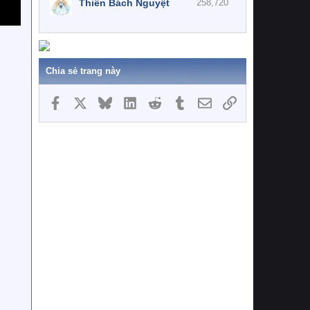
Thiên Bách Nguyệt
258,720
Chia sẻ trang này
Facebook
X
Bluesky
LinkedIn
Reddit
Tumblr
Email
Link